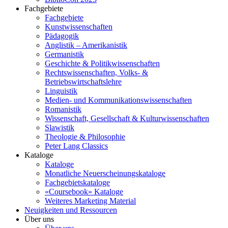
Fachgebiete
Fachgebiete
Kunstwissenschaften
Pädagogik
Anglistik – Amerikanistik
Germanistik
Geschichte & Politikwissenschaften
Rechtswissenschaften, Volks- &
Betriebswirtschaftslehre
Linguistik
Medien- und Kommunikationswissenschaften
Romanistik
Wissenschaft, Gesellschaft & Kulturwissenschaften
Slawistik
Theologie & Philosophie
Peter Lang Classics
Kataloge
Kataloge
Monatliche Neuerscheinungskataloge
Fachgebietskataloge
«Coursebook» Kataloge
Weiteres Marketing Material
Neuigkeiten und Ressourcen
Über uns