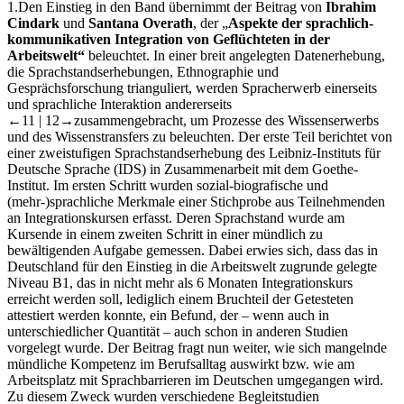
1.
Den Einstieg in den Band übernimmt der Beitrag von
Ibrahim
Cindark
und
Santana Overath
, der „
Aspekte der sprachlich-
kommunikativen Integration von Geflüchteten in der
Arbeitswelt“
beleuchtet. In einer breit angelegten Datenerhebung,
die Sprachstandserhebungen, Ethnographie und
Gesprächsforschung trianguliert, werden Spracherwerb einerseits
und sprachliche Interaktion andererseits
←11 | 12→
zusammengebracht, um Prozesse des Wissenserwerbs
und des Wissenstransfers zu beleuchten. Der erste Teil berichtet von
einer zweistufigen Sprachstandserhebung des Leibniz-Instituts für
Deutsche Sprache (IDS) in Zusammenarbeit mit dem Goethe-
Institut. Im ersten Schritt wurden sozial-biografische und
(mehr-)sprachliche Merkmale einer Stichprobe aus Teilnehmenden
an Integrationskursen erfasst. Deren Sprachstand wurde am
Kursende in einem zweiten Schritt in einer mündlich zu
bewältigenden Aufgabe gemessen. Dabei erwies sich, dass das in
Deutschland für den Einstieg in die Arbeitswelt zugrunde gelegte
Niveau B1, das in nicht mehr als 6 Monaten Integrationskurs
erreicht werden soll, lediglich einem Bruchteil der Getesteten
attestiert werden konnte, ein Befund, der – wenn auch in
unterschiedlicher Quantität – auch schon in anderen Studien
vorgelegt wurde. Der Beitrag fragt nun weiter, wie sich mangelnde
mündliche Kompetenz im Berufsalltag auswirkt bzw. wie am
Arbeitsplatz mit Sprachbarrieren im Deutschen umgegangen wird.
Zu diesem Zweck wurden verschiedene Begleitstudien