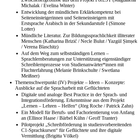
Michalak / Evelina Winter)
Entwicklung der mündlichen Erklärkompetenz bei
Seiteneinsteigerinnen und Seiteneinsteigern mit
Erstsprache Arabisch in der Sekundarstufe I (Simone
Lotter)
Mündliche Literatur. Zur Bildungssprachlichkeit illiterater
Menschen (Katharina Brizić / Necle Bulut / Yazgül Șimșek
/ Verena Blaschitz)
Auf dem Weg zum selbstständigen Lernen –
Sprachlernberatungen zur Unterstützung eigenständiger
Schreiblernprozesse von Studienanwärter*innen mit
Fluchterfahrung (Melanie Brinkschulte / Swetlana
Meißner)
Themenschwerpunkt (IV) Projekte – Ideen – Konzepte:
Ausblicke auf die Spracharbeit mit Geflüchteten
Digitale und analoge Best Practice in der Sprach- und
Integrationsförderung. Erkenntnisse aus dem Projekt
„Lernen – Lehren – Helfen“ (Jörg Roche / Patrick Zahn)
Ein Modell für Berufs- und Fachorientierung von Anfang
an (Ellinor Haase / Bärbel Kühn / Geoff Tranter)
Pilotprojekt „Schreibförderung in studienvorbereitenden
C1-Sprachkursen“ für Geflüchtete und ihre digitale
Vermittlung (Brigitta Völkel)