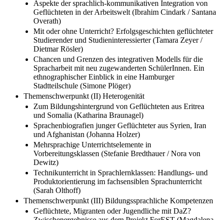
Aspekte der sprachlich-kommunikativen Integration von
Geflüchteten in der Arbeitswelt (Ibrahim Cindark / Santana
Overath)
Mit oder ohne Unterricht? Erfolgsgeschichten geflüchteter
Studierender und Studieninteressierter (Tamara Zeyer /
Dietmar Rösler)
Chancen und Grenzen des integrativen Modells für die
Spracharbeit mit neu zugewanderten SchülerInnen. Ein
ethnographischer Einblick in eine Hamburger
Stadtteilschule (Simone Plöger)
Themenschwerpunkt (II) Heterogenität
Zum Bildungshintergrund von Geflüchteten aus Eritrea
und Somalia (Katharina Braunagel)
Sprachenbiografien junger Geflüchteter aus Syrien, Iran
und Afghanistan (Johanna Holzer)
Mehrsprachige Unterrichtselemente in
Vorbereitungsklassen (Stefanie Bredthauer / Nora von
Dewitz)
Technikunterricht in Sprachlernklassen: Handlungs- und
Produktorientierung im fachsensiblen Sprachunterricht
(Sarah Olthoff)
Themenschwerpunkt (III) Bildungssprachliche Kompetenzen
Geflüchtete, Migranten oder Jugendliche mit DaZ?
Zwischenergebnisse aus dem Projekt ForEST (Magdalena