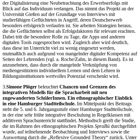
der Digitalisierung eine Neubetrachtung des Erwerbserfolgs mit
Blick auf das Individuum verlangen. Das nimmt das Projekt an der
Universität Gießen auf der Grundlage von Interviews mit
studierfähigen Geflüchteten in Angriff, deren Deutscherwerb
besonders erfolgreich verlaufen ist. Sie arbeiten Strategien heraus,
die die Geflüchteten selbst als Erfolgsfaktoren für relevant erachten.
Dabei tritt die besondere Rolle zu Tage, die Apps und anderen
digitalen Tools zugesprochen wird. Zugleich aber wird deutlich,
dass diese im Unterricht viel zu wenig eingesetzt werden,
mutmaßlich auch aufgrund von mangelnder digitaler Kompetenz auf
Seiten der Lehrenden (vgl. a. Roche/Zahn, in diesem Band). Es ist
anzunehmen, dass durch die mangelnde Verknüpfung von
mediengestütztem individuellem Lernen und dem Lehren in
Bildungsinstitutionen wertvolles Potenzial verschenkt wird.
3.
Simone Plöger
beleuchtet
Chancen und Grenzen des
integrativen Modells für die Spracharbeit mit neu
zugewanderten SchülerInnen. Ein ethnographischer Einblick
in eine Hamburger Stadtteilschule.
Im Mittelpunkt des Beitrags
steht die 5. und 6. Jahrgangsstufe einer Hamburger Stadtteilschule,
in der eine sehr frühe integrative Beschulung in Regelklassen mit
additivem Sprachunterricht stattfindet. Methodisch greift die Studie,
die im Rahmen des ethnographischen Projekts
SpraBü
durchgeführt
wurde, auf teilnehmende Beobachtung und Interviews sowie die
Auswertung durch die „Reflexive Grounded Theory“ zurück. Unter