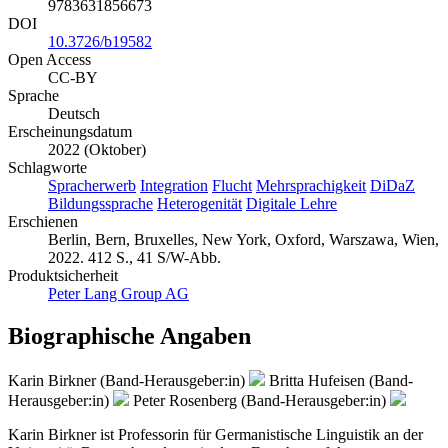
9783631856673
DOI
10.3726/b19582
Open Access
CC-BY
Sprache
Deutsch
Erscheinungsdatum
2022 (Oktober)
Schlagworte
Spracherwerb
Integration
Flucht
Mehrsprachigkeit
DiDaZ
Bildungssprache
Heterogenität
Digitale Lehre
Erschienen
Berlin, Bern, Bruxelles, New York, Oxford, Warszawa, Wien,
2022. 412 S., 41 S/W-Abb.
Produktsicherheit
Peter Lang Group AG
Biographische Angaben
Karin Birkner (Band-Herausgeber:in)
Britta Hufeisen (Band-
Herausgeber:in)
Peter Rosenberg (Band-Herausgeber:in)
Karin Birkner ist Professorin für Germanistische Linguistik an der