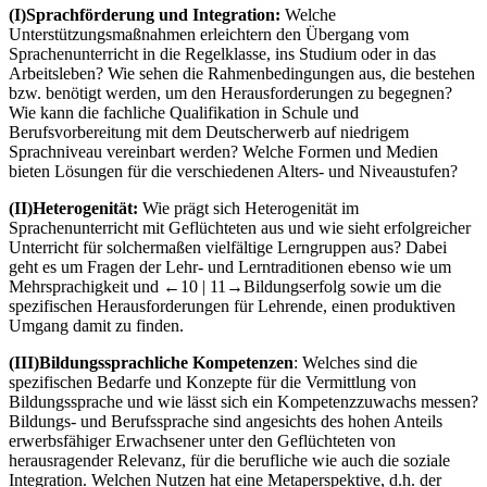
(I)
Sprachförderung und Integration:
Welche
Unterstützungsmaßnahmen erleichtern den Übergang vom
Sprachenunterricht in die Regelklasse, ins Studium oder in das
Arbeitsleben? Wie sehen die Rahmenbedingungen aus, die bestehen
bzw. benötigt werden, um den Herausforderungen zu begegnen?
Wie kann die fachliche Qualifikation in Schule und
Berufsvorbereitung mit dem Deutscherwerb auf niedrigem
Sprachniveau vereinbart werden? Welche Formen und Medien
bieten Lösungen für die verschiedenen Alters- und Niveaustufen?
(II)
Heterogenität:
Wie prägt sich Heterogenität im
Sprachenunterricht mit Geflüchteten aus und wie sieht erfolgreicher
Unterricht für solchermaßen vielfältige Lerngruppen aus? Dabei
geht es um Fragen der Lehr- und Lerntraditionen ebenso wie um
Mehrsprachigkeit und
←10 | 11→
Bildungserfolg sowie um die
spezifischen Herausforderungen für Lehrende, einen produktiven
Umgang damit zu finden.
(III)
Bildungssprachliche Kompetenzen
: Welches sind die
spezifischen Bedarfe und Konzepte für die Vermittlung von
Bildungssprache und wie lässt sich ein Kompetenzzuwachs messen?
Bildungs- und Berufssprache sind angesichts des hohen Anteils
erwerbsfähiger Erwachsener unter den Geflüchteten von
herausragender Relevanz, für die berufliche wie auch die soziale
Integration. Welchen Nutzen hat eine Metaperspektive, d.h. der