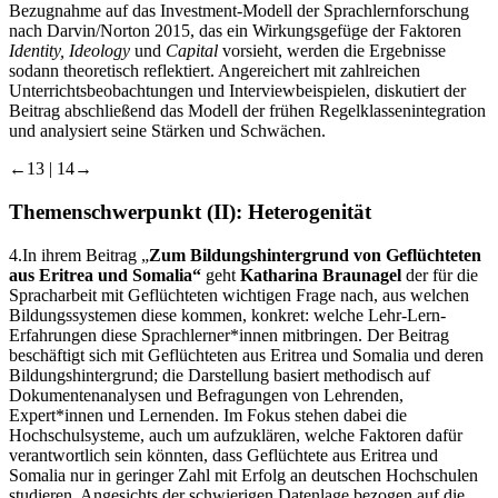
Bezugnahme auf das Investment-Modell der Sprachlernforschung
nach Darvin/Norton 2015, das ein Wirkungsgefüge der Faktoren
Identity, Ideology
und
Capital
vorsieht, werden die Ergebnisse
sodann theoretisch reflektiert. Angereichert mit zahlreichen
Unterrichtsbeobachtungen und Interviewbeispielen, diskutiert der
Beitrag abschließend das Modell der frühen Regelklassenintegration
und analysiert seine Stärken und Schwächen.
←13 | 14→
Themenschwerpunkt (II): Heterogenität
4.
In ihrem Beitrag „
Zum Bildungshintergrund von Geflüchteten
aus Eritrea und Somalia“
geht
Katharina Braunagel
der für die
Spracharbeit mit Geflüchteten wichtigen Frage nach, aus welchen
Bildungssystemen diese kommen, konkret: welche Lehr-Lern-
Erfahrungen diese Sprachlerner*innen mitbringen. Der Beitrag
beschäftigt sich mit Geflüchteten aus Eritrea und Somalia und deren
Bildungshintergrund; die Darstellung basiert methodisch auf
Dokumentenanalysen und Befragungen von Lehrenden,
Expert*innen und Lernenden. Im Fokus stehen dabei die
Hochschulsysteme, auch um aufzuklären, welche Faktoren dafür
verantwortlich sein könnten, dass Geflüchtete aus Eritrea und
Somalia nur in geringer Zahl mit Erfolg an deutschen Hochschulen
studieren. Angesichts der schwierigen Datenlage bezogen auf die