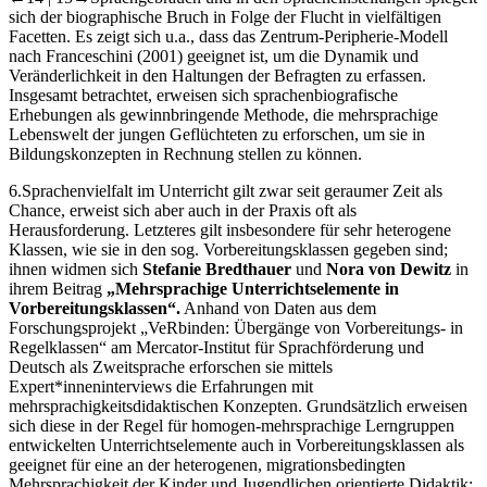
sich der biographische Bruch in Folge der Flucht in vielfältigen
Facetten. Es zeigt sich u.a., dass das Zentrum-Peripherie-Modell
nach Franceschini (2001) geeignet ist, um die Dynamik und
Veränderlichkeit in den Haltungen der Befragten zu erfassen.
Insgesamt betrachtet, erweisen sich sprachenbiografische
Erhebungen als gewinnbringende Methode, die mehrsprachige
Lebenswelt der jungen Geflüchteten zu erforschen, um sie in
Bildungskonzepten in Rechnung stellen zu können.
6.
Sprachenvielfalt im Unterricht gilt zwar seit geraumer Zeit als
Chance, erweist sich aber auch in der Praxis oft als
Herausforderung. Letzteres gilt insbesondere für sehr heterogene
Klassen, wie sie in den sog. Vorbereitungsklassen gegeben sind;
ihnen widmen sich
Stefanie Bredthauer
und
Nora von Dewitz
in
ihrem Beitrag
„Mehrsprachige Unterrichtselemente in
Vorbereitungsklassen“.
Anhand von Daten aus dem
Forschungsprojekt „VeRbinden: Übergänge von Vorbereitungs- in
Regelklassen“ am Mercator-Institut für Sprachförderung und
Deutsch als Zweitsprache erforschen sie mittels
Expert*inneninterviews die Erfahrungen mit
mehrsprachigkeitsdidaktischen Konzepten. Grundsätzlich erweisen
sich diese in der Regel für homogen-mehrsprachige Lerngruppen
entwickelten Unterrichtselemente auch in Vorbereitungsklassen als
geeignet für eine an der heterogenen, migrationsbedingten
Mehrsprachigkeit der Kinder und Jugendlichen orientierte Didaktik;