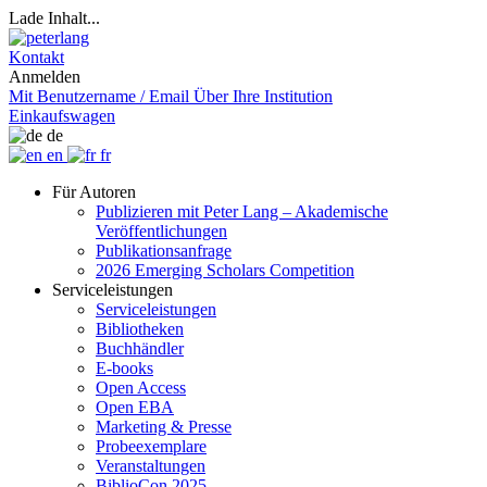
Lade Inhalt...
Kontakt
Anmelden
Mit Benutzername / Email
Über Ihre Institution
Einkaufswagen
de
en
fr
Für Autoren
Publizieren mit Peter Lang – Akademische
Veröffentlichungen
Publikationsanfrage
2026 Emerging Scholars Competition
Serviceleistungen
Serviceleistungen
Bibliotheken
Buchhändler
E-books
Open Access
Open EBA
Marketing & Presse
Probeexemplare
Veranstaltungen
BiblioCon 2025