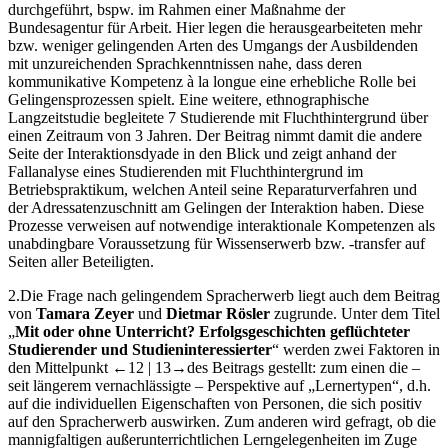
durchgeführt, bspw. im Rahmen einer Maßnahme der
Bundesagentur für Arbeit. Hier legen die herausgearbeiteten mehr
bzw. weniger gelingenden Arten des Umgangs der Ausbildenden
mit unzureichenden Sprachkenntnissen nahe, dass deren
kommunikative Kompetenz à la longue eine erhebliche Rolle bei
Gelingensprozessen spielt. Eine weitere, ethnographische
Langzeitstudie begleitete 7 Studierende mit Fluchthintergrund über
einen Zeitraum von 3 Jahren. Der Beitrag nimmt damit die andere
Seite der Interaktionsdyade in den Blick und zeigt anhand der
Fallanalyse eines Studierenden mit Fluchthintergrund im
Betriebspraktikum, welchen Anteil seine Reparaturverfahren und
der Adressatenzuschnitt am Gelingen der Interaktion haben. Diese
Prozesse verweisen auf notwendige interaktionale Kompetenzen als
unabdingbare Voraussetzung für Wissenserwerb bzw. -transfer auf
Seiten aller Beteiligten.
2.
Die Frage nach gelingendem Spracherwerb liegt auch dem Beitrag
von
Tamara Zeyer
und
Dietmar Rösler
zugrunde. Unter dem Titel
„
Mit oder ohne Unterricht? Erfolgsgeschichten geflüchteter
Studierender und Studieninteressierter
“ werden zwei Faktoren in
den Mittelpunkt
←12 | 13→
des Beitrags gestellt: zum einen die –
seit längerem vernachlässigte – Perspektive auf „Lernertypen“, d.h.
auf die individuellen Eigenschaften von Personen, die sich positiv
auf den Spracherwerb auswirken. Zum anderen wird gefragt, ob die
mannigfaltigen außerunterrichtlichen Lerngelegenheiten im Zuge