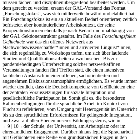
müssen fächer- und disziplinenübergreifend bearbeitet werden. Um
dem gerecht zu werden, ersann der GAL-Vorstand das Format
„Forschungsfokus“, was sich mittlerweile bewährt und etabliert hat.
Ein Forschungsfokus ist ein an aktuellem Bedarf orientierter, zeitlich
befristeter, aber kontinuierlicher Arbeitskontext, der seine
Kooperationsformen ebenfalls je nach Bedarf und unabhängig von
der GAL-Sektionenstruktur gestaltet. Im Falle des
Forschungsfokus
Geflüchtete
war das ein offenes Netzwerk aus
Nachwuchswissenschaftler*innen und arrivierten Linguist*innen,
die sich regelmäßig zu Workshops trafen, um sich über laufende
Studien und Qualifikationsarbeiten auszutauschen. Bis zur
pandemiebedingten Unterbrechung solcher netzwerkaffinen
Veranstaltungen fanden fünf Treffen statt, die einen intensiven
fachlichen Austausch in einer offenen, sachorientierten und
angenehmen Diskussionsatmosphäre ermöglichten. Es wurde immer
wieder deutlich, dass die Deutschkompetenz von Geflüchteten eine
der zentralen Voraussetzungen für soziale Integration und
gesellschaftliche Partizipation ist. Somit gilt es, die besonderen
Rahmenbedingungen für die sprachliche Arbeit im Kontext von
Flucht zu reflektieren, vom Umgang mit Heterogenität im Unterricht
bis zu den sprachlichen Erfordernissen für gelingende Integration,
und zwar auf allen Ebenen unseres Bildungssystems, wie in
←9 | 10→
der Schule, der Universität, am Arbeitsplatz oder im
ehrenamtlichen Engagement. Darüber hinaus legt die Spracharbeit
mit Geflüchteten eine Reihe von grundsätzlichen Fragen in den