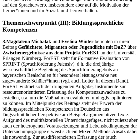
auf den Spracherwerb, insbesondere aber auf die Motivation der
Lerner*innen und ihr Sozial- und Lernverhalten.
Themenschwerpunkt (III): Bildungssprachliche
Kompetenzen
8.
Magdalena Michalak
und
Evelina Winter
berichten in ihrem
Beitrag
Geflüchtete, Migranten oder Jugendliche mit DaZ?
über
Zwischenergebnisse aus dem Projekt ForEST
an der Universität
Erlangen-Nürnberg. ForEST steht für
For
mative
E
valuation von
SPRINT (
Spr
achförderung
Int
ensiv), d.h. die dreijährige
wissenschaftliche Begleitung des Sprachförderangebots an
bayerischen Realschulen für besonders leistungsstarke neu
zugewanderte Schüler*innen (vgl. auch Lotter, in diesem Band).
ForEST widmet sich der dringenden Aufgabe, Instrumente zur
ressourcenorientierten Erfassung des Kompetenzzuwachses zu
erstellen, u.a. um die Maßnahmen evaluieren und ggfs. optimieren
zu können. Im Mittelpunkt des Beitrags steht der Erwerb der
bildungssprachlichen Kompetenzen im Deutschen aus
längsschnittlicher Perspektive am Beispiel argumentativer Texte.
Aufgrund des multifaktoriellen Unterrichtsgefüges, nicht zuletzt aber
auch der heterogenen Voraussetzungen und Lebensbedingungen der
Untersuchungsgruppe erweist sich ein Mixed-Methods-Ansatz dabei
als notwendig. Zur ausdifferenzierten Erfassung der (auch