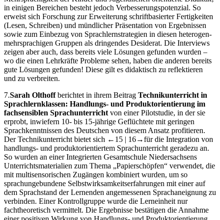
in einigen Bereichen besteht jedoch Verbesserungspotenzial. So
erweist sich Forschung zur Erweiterung schriftbasierter Fertigkeiten
(Lesen, Schreiben) und mündlicher Präsentation von Ergebnissen
sowie zum Einbezug von Sprachlernstrategien in diesen heterogen-
mehrsprachigen Gruppen als dringendes Desiderat. Die Interviews
zeigen aber auch, dass bereits viele Lösungen gefunden wurden –
wo die einen Lehrkräfte Probleme sehen, haben die anderen bereits
gute Lösungen gefunden! Diese gilt es didaktisch zu reflektieren
und zu verbreiten.
7.
Sarah Olthoff
berichtet in ihrem Beitrag
Technikunterricht in
Sprachlernklassen: Handlungs- und Produktorientierung im
fachsensiblen Sprachunterricht
von einer Pilotstudie, in der sie
erprobt, inwiefern 10- bis 15-jährige Geflüchtete mit geringen
Sprachkenntnissen des Deutschen von diesem Ansatz profitieren.
Der Technikunterricht bietet sich
←15 | 16→
für die Integration von
handlungs- und produktorientiertem Sprachunterricht geradezu an.
So wurden an einer Integrierten Gesamtschule Niedersachsens
Unterrichtsmaterialien zum Thema „Papierschöpfen“ verwendet, die
mit multisensorischen Zugängen kombiniert wurden, um so
sprachungebundene Selbstwirksamkeitserfahrungen mit einer auf
dem Sprachstand der Lernenden angemessenen Sprachaneignung zu
verbinden. Einer Kontrollgruppe wurde die Lerneinheit nur
fachtheoretisch vermittelt. Die Ergebnisse bestätigen die Annahme
einer positiven Wirkung von Handlungs- und Produktorientierung