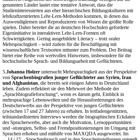
genannten Länder lautet eine tentative Antwort, dass die
Studieninteressierten aus eher hierarchischen Bildungskulturen mit
lehrkraftzentrierten Lehr-Lern-Methoden kommen, in denen das
Auswendiglernen und Reproduzieren von Wissen die größte Rolle
spielen. Daher bereitet die an deutschen Hochschulen geforderte
Eigeninitiative in interaktiven Lehr-Lern-Formen oft
Schwierigkeiten. Gering ausgebildete Literacy – trotz oraler
Mehrsprachigkeit – wird zudem für die Beschäftigung mit
wissenschaftlichen Textsorten mitunter zum Problem. Der Beitrag
bietet eine Reihe von wertvollen Hinweisen, insbesondere für die
hochschulische Sprach- und Bildungsarbeit mit Geflüchteten.
5.
Johanna Holzer
untersucht Mehrsprachigkeit aus der Perspektive
von
Sprachenbiografien junger Geflüchteter aus Syrien, Iran
und Afghanistan
, die bereits seit einigen Jahren in Deutschland
leben. Zudem reflektiert sie den Mehrwert der Methode der
„Sprachbiografieforschung“, wenn es darum geht, Einblick in
mehrsprachige Lebenswelten und die Herausforderungen des
Deutscherwerbs aus der Perspektive von jungen Geflüchteten
(zwischen 17 und 27 Jahren) zu erhalten. In leitfadengestützten,
teilstandardisierten Interviews werden die biographischen Eckdaten
des Spracherwerbs, aber auch die Motivation, Lernopportunitäten
und -strategien, Selbst- und Fremdpositionierungen im Umgang mit
Sprachen erhoben und mithilfe von MAXQDA ausgewertet. Im
←14 | 15→
Sprachgebrauch und in den Spracheinstellungen spiegelt