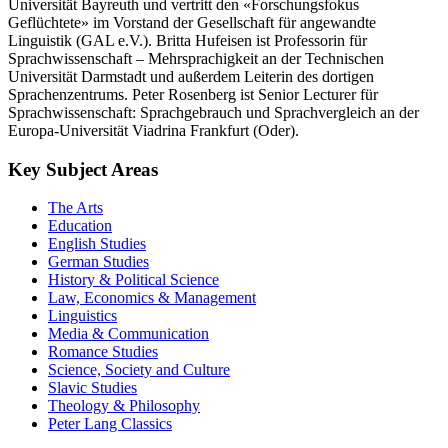
Universität Bayreuth und vertritt den «Forschungsfokus
Geflüchtete» im Vorstand der Gesellschaft für angewandte
Linguistik (GAL e.V.). Britta Hufeisen ist Professorin für
Sprachwissenschaft – Mehrsprachigkeit an der Technischen
Universität Darmstadt und außerdem Leiterin des dortigen
Sprachenzentrums. Peter Rosenberg ist Senior Lecturer für
Sprachwissenschaft: Sprachgebrauch und Sprachvergleich an der
Europa-Universität Viadrina Frankfurt (Oder).
Key Subject Areas
The Arts
Education
English Studies
German Studies
History & Political Science
Law, Economics & Management
Linguistics
Media & Communication
Romance Studies
Science, Society and Culture
Slavic Studies
Theology & Philosophy
Peter Lang Classics