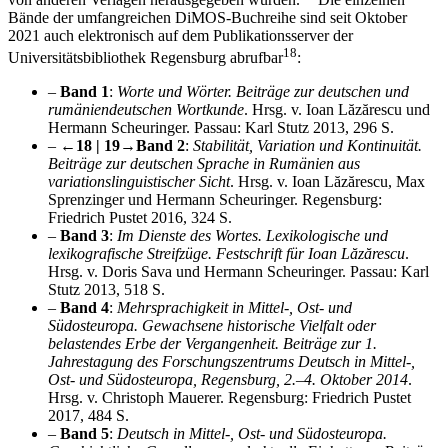
Bände der umfangreichen DiMOS-Buchreihe sind seit Oktober
2021 auch elektronisch auf dem Publikationsserver der
18
Universitätsbibliothek Regensburg abrufbar
:
–
Band 1
:
Worte und Wörter. Beiträge zur deutschen und
rumäniendeutschen Wortkunde
. Hrsg. v. Ioan Lăzărescu und
Hermann Scheuringer. Passau: Karl Stutz 2013, 296 S.
–
←18 | 19→
Band 2
:
Stabilität, Variation und Kontinuität.
Beiträge zur deutschen Sprache in Rumänien aus
variationslinguistischer Sicht
. Hrsg. v. Ioan Lăzărescu, Max
Sprenzinger und Hermann Scheuringer. Regensburg:
Friedrich Pustet 2016, 324 S.
–
Band 3
:
Im Dienste des Wortes. Lexikologische und
lexikografische Streifzüge. Festschrift für Ioan Lăzărescu
.
Hrsg. v. Doris Sava und Hermann Scheuringer. Passau: Karl
Stutz 2013, 518 S.
–
Band 4
:
Mehrsprachigkeit in Mittel-, Ost- und
Südosteuropa. Gewachsene historische Vielfalt oder
belastendes Erbe der Vergangenheit. Beiträge zur 1.
Jahrestagung des Forschungszentrums Deutsch in Mittel-,
Ost- und Südosteuropa, Regensburg, 2.–4. Oktober 2014
.
Hrsg. v. Christoph Mauerer. Regensburg: Friedrich Pustet
2017, 484 S.
–
Band 5
:
Deutsch in Mittel-, Ost- und Südosteuropa.