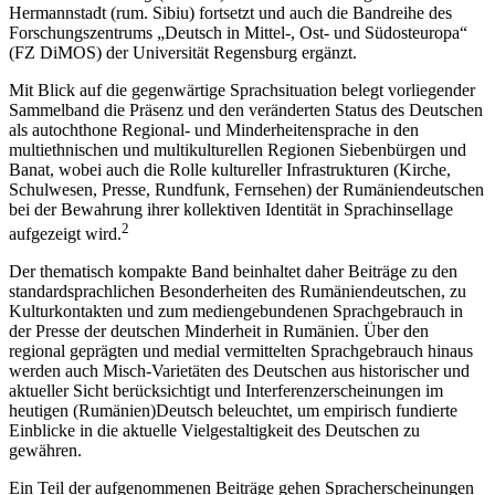
Hermannstadt (rum. Sibiu) fortsetzt und auch die Bandreihe des
Forschungszentrums „Deutsch in Mittel-, Ost- und Südosteuropa“
(FZ DiMOS) der Universität Regensburg ergänzt.
Mit Blick auf die gegenwärtige Sprachsituation belegt vorliegender
Sammelband die Präsenz und den veränderten Status des Deutschen
als autochthone Regional- und Minderheitensprache in den
multiethnischen und multikulturellen Regionen Siebenbürgen und
Banat, wobei auch die Rolle kultureller Infrastrukturen (Kirche,
Schulwesen, Presse, Rundfunk, Fernsehen) der Rumäniendeutschen
bei der Bewahrung ihrer kollektiven Identität in Sprachinsellage
2
aufgezeigt wird.
Der thematisch kompakte Band beinhaltet daher Beiträge zu den
standardsprachlichen Besonderheiten des Rumäniendeutschen, zu
Kulturkontakten und zum mediengebundenen Sprachgebrauch in
der Presse der deutschen Minderheit in Rumänien. Über den
regional geprägten und medial vermittelten Sprachgebrauch hinaus
werden auch Misch-Varietäten des Deutschen aus historischer und
aktueller Sicht berücksichtigt und Interferenzerscheinungen im
heutigen (Rumänien)Deutsch beleuchtet, um empirisch fundierte
Einblicke in die aktuelle Vielgestaltigkeit des Deutschen zu
gewähren.
Ein Teil der aufgenommenen Beiträge gehen Spracherscheinungen