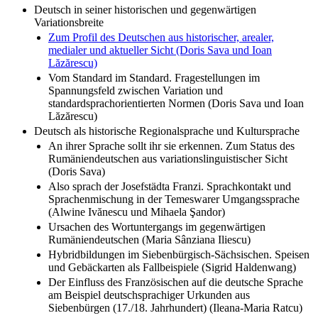
Deutsch in seiner historischen und gegenwärtigen
Variationsbreite
Zum Profil des Deutschen aus historischer, arealer,
medialer und aktueller Sicht (Doris Sava und Ioan
Lăzărescu)
Vom Standard im Standard. Fragestellungen im
Spannungsfeld zwischen Variation und
standardsprachorientierten Normen (Doris Sava und Ioan
Lăzărescu)
Deutsch als historische Regionalsprache und Kultursprache
An ihrer Sprache sollt ihr sie erkennen. Zum Status des
Rumäniendeutschen aus variationslinguistischer Sicht
(Doris Sava)
Also sprach der Josefstädta Franzi. Sprachkontakt und
Sprachenmischung in der Temeswarer Umgangssprache
(Alwine Ivănescu und Mihaela Şandor)
Ursachen des Wortuntergangs im gegenwärtigen
Rumäniendeutschen (Maria Sânziana Iliescu)
Hybridbildungen im Siebenbürgisch-Sächsischen. Speisen
und Gebäckarten als Fallbeispiele (Sigrid Haldenwang)
Der Einfluss des Französischen auf die deutsche Sprache
am Beispiel deutschsprachiger Urkunden aus
Siebenbürgen (17./18. Jahrhundert) (Ileana-Maria Ratcu)