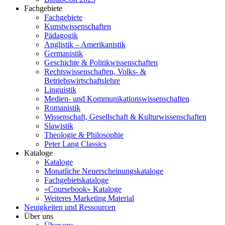
Fachgebiete
Fachgebiete
Kunstwissenschaften
Pädagogik
Anglistik – Amerikanistik
Germanistik
Geschichte & Politikwissenschaften
Rechtswissenschaften, Volks- &
Betriebswirtschaftslehre
Linguistik
Medien- und Kommunikationswissenschaften
Romanistik
Wissenschaft, Gesellschaft & Kulturwissenschaften
Slawistik
Theologie & Philosophie
Peter Lang Classics
Kataloge
Kataloge
Monatliche Neuerscheinungskataloge
Fachgebietskataloge
«Coursebook» Kataloge
Weiteres Marketing Material
Neuigkeiten und Ressourcen
Über uns