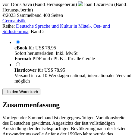
von
Doris Sava (Band-Herausgeber:in)
Ioan Lăzărescu (Band-
Herausgeber:in)
©2023
Sammelband
400 Seiten
Germanistik
Reihe:
Deutsche Sprache und Kultur in Mittel-, Ost- und
Südosteuropa
, Band 2
eBook
für
US$ 78,95
Sofort herunterladen. Inkl. MwSt.
Format:
PDF und ePUB – für alle Geräte
Hardcover
für
US$ 78,95
Versand in ca. 10 Werktagen national, internationaler Versand
möglich
In den Warenkorb
Zusammenfassung
Vorliegender Sammelband ist der gegenwärtigen Variationsbreite
des Deutschen gewidmet. Angesichts der fast vollständigen
Aussiedlung der deutschsprachigen Bevölkerung nach der letzten
Auswanderungswelle Anfang der 1990er-Jahre wurde das