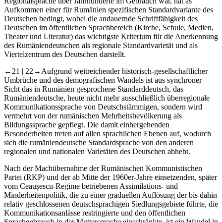
Regionalsprache über Jahrhunderte im Gebrauch war, hat as
Aufkommen einer für Rumänien spezifischen Standardvariante des
Deutschen bedingt, wobei die andauernde Schriftfähigkeit des
Deutschen im öffentlichen Sprachbereich (Kirche, Schule, Medien,
Theater und Literatur) das wichtigste Kriterium für die Anerkennung
des Rumäniendeutschen als regionale Standardvarietät und als
Viertelzentrum des Deutschen darstellt.
←21 | 22→
Aufgrund weitreichender historisch-gesellschaftlicher
Umbrüche und des demografischen Wandels ist aus synchroner
Sicht das in Rumänien gesprochene Standarddeutsch, das
Rumäniendeutsche, heute nicht mehr ausschließlich überregionale
Kommunikationssprache von Deutschstämmigen, sondern wird
vermehrt von der rumänischen Mehrheitsbevölkerung als
Bildungssprache gepflegt. Die damit einhergehenden
Besonderheiten treten auf allen sprachlichen Ebenen auf, wodurch
sich die rumäniendeutsche Standardsprache von den anderen
regionalen und nationalen Varietäten des Deutschen abhebt.
Nach der Machübernahme der Rumänischen Kommunistischen
Partei (RKP) und der ab Mitte der 1960er-Jahre einsetzenden, später
vom Ceaușescu-Regime betriebenen Assimilations- und
Minderheitenpolitik, die zu einer graduellen Auflösung der bis dahin
relativ geschlossenen deutschsprachigen Siedlungsgebiete führte, die
Kommunikationsanlässe restringierte und den öffentlichen
Sprachgebrauch in der Muttersprache einschränkte, ist ein Wandel in