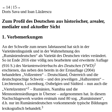
←14 | 15→
Doris Sava und Ioan Lăzărescu
Zum Profil des Deutschen aus historischer, arealer,
medialer und aktueller Sicht
1.
Vorbemerkungen
An der Schwelle zum neuen Jahrtausend hat sich in der
Varietätenlinguistik und in der Wahrnehmung des
„Rumäniendeutschen“ als Varietät des Deutschen vieles verändert.
So ist Ende 2016 eine völlig neu bearbeitete und erweiterte Auflage
1
(916 S.) des
Variantenwörterbuchs des Deutschen
(VWD)
erschienen, das neben den bereits in der Erstauflage (2004)
behandelten „Vollzentren“ – Deutschland, Österreich und die
deutschsprachige Schweiz – und den jeweiligen „Halbzentren“ –
Liechtenstein, Luxemburg, Ostbelgien und Südtirol – nun auch die
2
„Viertelzentren“
– Rumänien, Namibia und die
Mennonitensiedlungen in Übersee – aufgenommen hat. In diesem
Nachschlagewerk wurden erstmals rund 80 sog. „Rumänismen“,
d.h. nur im Rumäniendeutschen vorkommende typische Bildungen
3
lexikografisch behandelt.