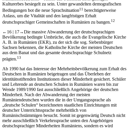
Kulturerbes besiegelt zu sein. Unter gewandelten demografischen
11
Bedingungen bot die neue Sprachsituation
berechtigterweise
Anlass, um die Vitalität und den langfristigen Erhalt
12
deutschsprachiger Gemeinschaften in Rumänien zu bangen.
←16 | 17→
Die massive Abwanderung der deutschsprachigen
Bevölkerung bedingte Umbrüche, die auch die Evangelische Kirche
A. B. in Rumänien (EKR), zu der sich die sog. Siebenbürger
Sachsen bekennen, die Katholische Kirche der meisten Deutschen
aus dem Banat und das gesamte deutschsprachige Schulnetz
13
prägten.
Ab 1990 hat das Interesse der Mehrheitsbevölkerung zum Erhalt des
Deutschen in Rumänien beigetragen und das Überleben der
identitätsstiftenden Institutionen dieser Minderheit gesichert. Schüler
und Lehrende an deutschen Schulen in Rumänien waren bis zur
Wende 1989/1990 fast ausschließlich Angehörige der deutschen
Minderheit. Nach der Abwanderung der meisten
Rumäniendeutschen wurden die in der Umgangssprache als
„deutsche Schulen“ bezeichneten staatlichen Einrichtungen mit
deutscher Unterrichtssprache mehrheitlich von
Rumänischstämmigen besucht. Somit ist gegenwärtig Deutsch nicht
mehr ausschließlich Verkehrssprache unten den Angehörigen
deutschsprachiger Minderheiten Rumäniens, sondern es wird