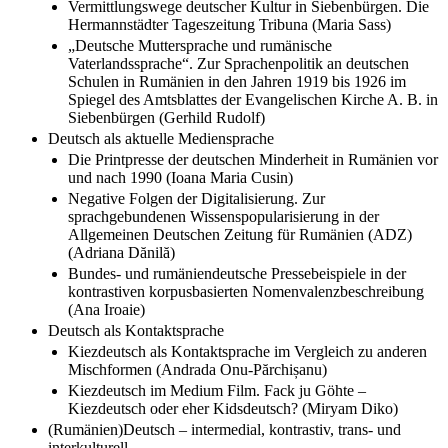
Vermittlungswege deutscher Kultur in Siebenbürgen. Die
Hermannstädter Tageszeitung Tribuna (Maria Sass)
„Deutsche Muttersprache und rumänische
Vaterlandssprache“. Zur Sprachenpolitik an deutschen
Schulen in Rumänien in den Jahren 1919 bis 1926 im
Spiegel des Amtsblattes der Evangelischen Kirche A. B. in
Siebenbürgen (Gerhild Rudolf)
Deutsch als aktuelle Mediensprache
Die Printpresse der deutschen Minderheit in Rumänien vor
und nach 1990 (Ioana Maria Cusin)
Negative Folgen der Digitalisierung. Zur
sprachgebundenen Wissenspopularisierung in der
Allgemeinen Deutschen Zeitung für Rumänien (ADZ)
(Adriana Dănilă)
Bundes- und rumäniendeutsche Pressebeispiele in der
kontrastiven korpusbasierten Nomenvalenzbeschreibung
(Ana Iroaie)
Deutsch als Kontaktsprache
Kiezdeutsch als Kontaktsprache im Vergleich zu anderen
Mischformen (Andrada Onu-Părchișanu)
Kiezdeutsch im Medium Film. Fack ju Göhte –
Kiezdeutsch oder eher Kidsdeutsch? (Miryam Diko)
(Rumänien)Deutsch – intermedial, kontrastiv, trans- und
interkulturell