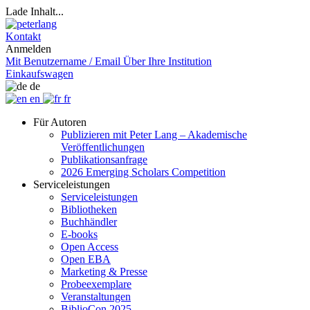
Lade Inhalt...
Kontakt
Anmelden
Mit Benutzername / Email
Über Ihre Institution
Einkaufswagen
de
en
fr
Für Autoren
Publizieren mit Peter Lang – Akademische
Veröffentlichungen
Publikationsanfrage
2026 Emerging Scholars Competition
Serviceleistungen
Serviceleistungen
Bibliotheken
Buchhändler
E-books
Open Access
Open EBA
Marketing & Presse
Probeexemplare
Veranstaltungen
BiblioCon 2025