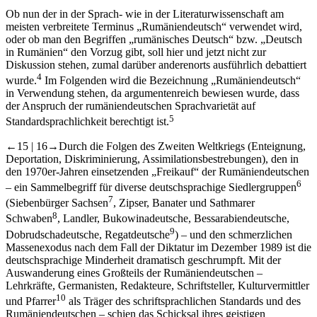
Ob nun der in der Sprach- wie in der Literaturwissenschaft am
meisten verbreitete Terminus „Rumäniendeutsch“ verwendet wird,
oder ob man den Begriffen „rumänisches Deutsch“ bzw. „Deutsch
in Rumänien“ den Vorzug gibt, soll hier und jetzt nicht zur
Diskussion stehen, zumal darüber anderenorts ausführlich debattiert
4
wurde.
Im Folgenden wird die Bezeichnung „Rumäniendeutsch“
in Verwendung stehen, da argumentenreich bewiesen wurde, dass
der Anspruch der rumäniendeutschen Sprachvarietät auf
5
Standardsprachlichkeit berechtigt ist.
←15 | 16→
Durch die Folgen des Zweiten Weltkriegs (Enteignung,
Deportation, Diskriminierung, Assimilationsbestrebungen), den in
den 1970er-Jahren einsetzenden „Freikauf“ der Rumäniendeutschen
6
– ein Sammelbegriff für diverse deutschsprachige Siedlergruppen
7
(Siebenbürger Sachsen
, Zipser, Banater und Sathmarer
8
Schwaben
, Landler, Bukowinadeutsche, Bessarabiendeutsche,
9
Dobrudschadeutsche, Regatdeutsche
) – und den schmerzlichen
Massenexodus nach dem Fall der Diktatur im Dezember 1989 ist die
deutschsprachige Minderheit dramatisch geschrumpft. Mit der
Auswanderung eines Großteils der Rumäniendeutschen –
Lehrkräfte, Germanisten, Redakteure, Schriftsteller, Kulturvermittler
10
und Pfarrer
als Träger des schriftsprachlichen Standards und des
Rumäniendeutschen – schien das Schicksal ihres geistigen