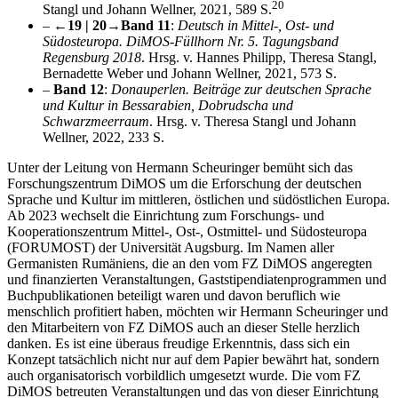
20
Stangl und Johann Wellner, 2021, 589 S.
–
←19 | 20→
Band 11
:
Deutsch in Mittel-, Ost- und
Südosteuropa. DiMOS-Füllhorn Nr. 5. Tagungsband
Regensburg 2018
. Hrsg. v. Hannes Philipp, Theresa Stangl,
Bernadette Weber und Johann Wellner, 2021, 573 S.
–
Band 12
:
Donauperlen. Beiträge zur deutschen Sprache
und Kultur in Bessarabien, Dobrudscha und
Schwarzmeerraum
. Hrsg. v. Theresa Stangl und Johann
Wellner, 2022, 233 S.
Unter der Leitung von Hermann Scheuringer bemüht sich das
Forschungszentrum DiMOS um die Erforschung der deutschen
Sprache und Kultur im mittleren, östlichen und südöstlichen Europa.
Ab 2023 wechselt die Einrichtung zum Forschungs- und
Kooperationszentrum Mittel-, Ost-, Ostmittel- und Südosteuropa
(FORUMOST) der Universität Augsburg. Im Namen aller
Germanisten Rumäniens, die an den vom FZ DiMOS angeregten
und finanzierten Veranstaltungen, Gaststipendiatenprogrammen und
Buchpublikationen beteiligt waren und davon beruflich wie
menschlich profitiert haben, möchten wir Hermann Scheuringer und
den Mitarbeitern von FZ DiMOS auch an dieser Stelle herzlich
danken. Es ist eine überaus freudige Erkenntnis, dass sich ein
Konzept tatsächlich nicht nur auf dem Papier bewährt hat, sondern
auch organisatorisch vorbildlich umgesetzt wurde. Die vom FZ
DiMOS betreuten Veranstaltungen und das von dieser Einrichtung