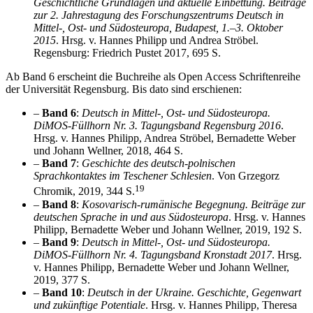
Geschichtliche Grundlagen und aktuelle Einbettung. Beiträge
zur 2. Jahrestagung des Forschungszentrums Deutsch in
Mittel-, Ost- und Südosteuropa, Budapest, 1.–3. Oktober
2015
. Hrsg. v. Hannes Philipp und Andrea Ströbel.
Regensburg: Friedrich Pustet 2017, 695 S.
Ab Band 6 erscheint die Buchreihe als Open Access Schriftenreihe
der Universität Regensburg. Bis dato sind erschienen:
–
Band 6
:
Deutsch in Mittel-, Ost- und Südosteuropa.
DiMOS-Füllhorn Nr. 3. Tagungsband Regensburg 2016
.
Hrsg. v. Hannes Philipp, Andrea Ströbel, Bernadette Weber
und Johann Wellner, 2018, 464 S.
–
Band 7
:
Geschichte des deutsch-polnischen
Sprachkontaktes im Teschener Schlesien
. Von Grzegorz
19
Chromik, 2019, 344 S.
–
Band 8
:
Kosovarisch-rumänische Begegnung. Beiträge zur
deutschen Sprache in und aus Südosteuropa
. Hrsg. v. Hannes
Philipp, Bernadette Weber und Johann Wellner, 2019, 192 S.
–
Band 9
:
Deutsch in Mittel-, Ost- und Südosteuropa.
DiMOS-Füllhorn Nr. 4. Tagungsband Kronstadt 2017
. Hrsg.
v. Hannes Philipp, Bernadette Weber und Johann Wellner,
2019, 377 S.
–
Band 10
:
Deutsch in der Ukraine. Geschichte, Gegenwart
und zukünftige Potentiale
. Hrsg. v. Hannes Philipp, Theresa