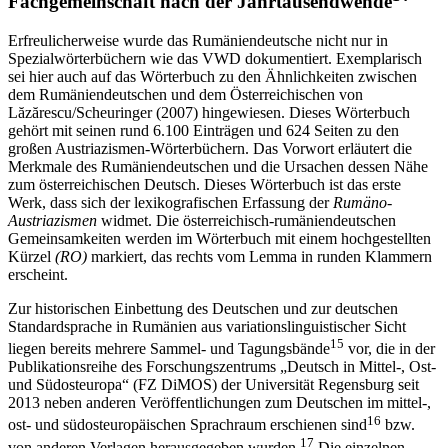
Fachgemeinschaft nach der Jahrtausendwende
Erfreulicherweise wurde das Rumäniendeutsche nicht nur in
Spezialwörterbüchern wie das VWD dokumentiert. Exemplarisch
sei hier auch auf das Wörterbuch zu den Ähnlichkeiten zwischen
dem Rumäniendeutschen und dem Österreichischen von
Lăzărescu/Scheuringer (2007) hingewiesen. Dieses Wörterbuch
gehört mit seinen rund 6.100 Einträgen und 624 Seiten zu den
großen Austriazismen-Wörterbüchern. Das Vorwort erläutert die
Merkmale des Rumäniendeutschen und die Ursachen dessen Nähe
zum österreichischen Deutsch. Dieses Wörterbuch ist das erste
Werk, dass sich der lexikografischen Erfassung der
Rumäno-
Austriazismen
widmet. Die österreichisch-rumäniendeutschen
Gemeinsamkeiten werden im Wörterbuch mit einem hochgestellten
Kürzel
(RO)
markiert, das rechts vom Lemma in runden Klammern
erscheint.
Zur historischen Einbettung des Deutschen und zur deutschen
Standardsprache in Rumänien aus variationslinguistischer Sicht
15
liegen bereits mehrere Sammel- und Tagungsbände
vor, die in der
Publikationsreihe des Forschungszentrums „Deutsch in Mittel-, Ost-
und Südosteuropa“ (FZ DiMOS) der Universität Regensburg seit
2013 neben anderen Veröffentlichungen zum Deutschen im mittel-,
16
ost- und südosteuropäischen Sprachraum erschienen sind
bzw.
17
von anderen Verlagen herausgegeben wurden.
Die einzelnen