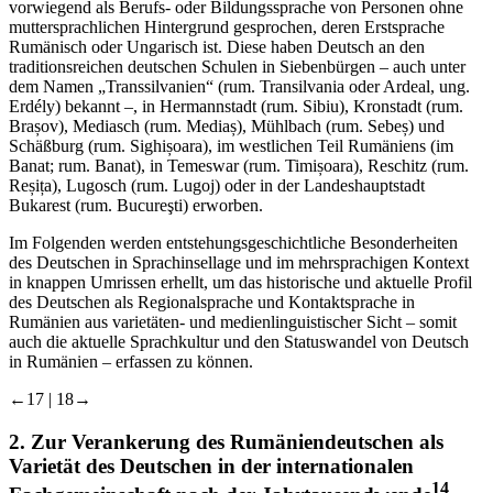
vorwiegend als Berufs- oder Bildungssprache von Personen ohne
muttersprachlichen Hintergrund gesprochen, deren Erstsprache
Rumänisch oder Ungarisch ist. Diese haben Deutsch an den
traditionsreichen deutschen Schulen in Siebenbürgen – auch unter
dem Namen „Transsilvanien“ (rum. Transilvania oder Ardeal, ung.
Erdély) bekannt –, in Hermannstadt (rum. Sibiu), Kronstadt (rum.
Brașov), Mediasch (rum. Mediaș), Mühlbach (rum. Sebeș) und
Schäßburg (rum. Sighișoara), im westlichen Teil Rumäniens (im
Banat; rum. Banat), in Temeswar (rum. Timișoara), Reschitz (rum.
Reșița), Lugosch (rum. Lugoj) oder in der Landeshauptstadt
Bukarest (rum. Bucureşti) erworben.
Im Folgenden werden entstehungsgeschichtliche Besonderheiten
des Deutschen in Sprachinsellage und im mehrsprachigen Kontext
in knappen Umrissen erhellt, um das historische und aktuelle Profil
des Deutschen als Regionalsprache und Kontaktsprache in
Rumänien aus varietäten- und medienlinguistischer Sicht – somit
auch die aktuelle Sprachkultur und den Statuswandel von Deutsch
in Rumänien – erfassen zu können.
←17 | 18→
2.
Zur Verankerung des
Rumäniendeutschen
als
Varietät des Deutschen in der internationalen
14