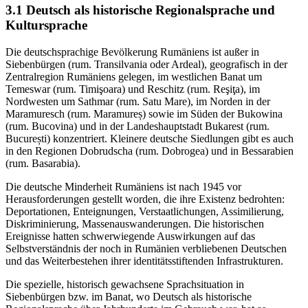
3.1
Deutsch als historische Regionalsprache und
Kultursprache
Die deutschsprachige Bevölkerung Rumäniens ist außer in
Siebenbürgen (rum. Transilvania oder Ardeal), geografisch in der
Zentralregion Rumäniens gelegen, im westlichen Banat um
Temeswar (rum. Timişoara) und Reschitz (rum. Reşiţa), im
Nordwesten um Sathmar (rum. Satu Mare), im Norden in der
Maramuresch (rum. Maramureș) sowie im Süden der Bukowina
(rum. Bucovina) und in der Landeshauptstadt Bukarest (rum.
București) konzentriert. Kleinere deutsche Siedlungen gibt es auch
in den Regionen Dobrudscha (rum. Dobrogea) und in Bessarabien
(rum. Basarabia).
Die deutsche Minderheit Rumäniens ist nach 1945 vor
Herausforderungen gestellt worden, die ihre Existenz bedrohten:
Deportationen, Enteignungen, Verstaatlichungen, Assimilierung,
Diskriminierung, Massenauswanderungen. Die historischen
Ereignisse hatten schwerwiegende Auswirkungen auf das
Selbstverständnis der noch in Rumänien verbliebenen Deutschen
und das Weiterbestehen ihrer identitätsstiftenden Infrastrukturen.
Die spezielle, historisch gewachsene Sprachsituation in
Siebenbürgen bzw. im Banat, wo Deutsch als historische