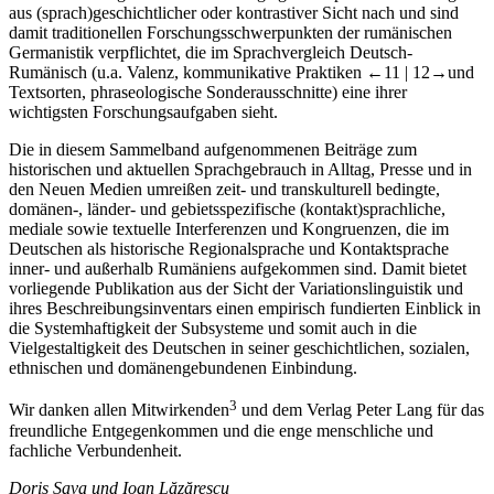
aus (sprach)geschichtlicher oder kontrastiver Sicht nach und sind
damit traditionellen Forschungsschwerpunkten der rumänischen
Germanistik verpflichtet, die im Sprachvergleich Deutsch-
Rumänisch (u.a. Valenz, kommunikative Praktiken
←11 | 12→
und
Textsorten, phraseologische Sonderausschnitte) eine ihrer
wichtigsten Forschungsaufgaben sieht.
Die in diesem Sammelband aufgenommenen Beiträge zum
historischen und aktuellen Sprachgebrauch in Alltag, Presse und in
den Neuen Medien umreißen zeit- und transkulturell bedingte,
domänen-, länder- und gebietsspezifische (kontakt)sprachliche,
mediale sowie textuelle Interferenzen und Kongruenzen, die im
Deutschen als historische Regionalsprache und Kontaktsprache
inner- und außerhalb Rumäniens aufgekommen sind. Damit bietet
vorliegende Publikation aus der Sicht der Variationslinguistik und
ihres Beschreibungsinventars einen empirisch fundierten Einblick in
die Systemhaftigkeit der Subsysteme und somit auch in die
Vielgestaltigkeit des Deutschen in seiner geschichtlichen, sozialen,
ethnischen und domänengebundenen Einbindung.
3
Wir danken allen Mitwirkenden
und dem Verlag Peter Lang für das
freundliche Entgegenkommen und die enge menschliche und
fachliche Verbundenheit.
Doris Sava und Ioan Lăzărescu