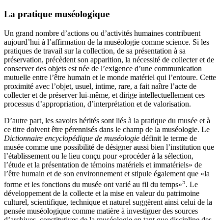
La pratique muséologique
Un grand nombre d’actions ou d’activités humaines contribuent
aujourd’hui à l’affirmation de la muséologie comme science. Si les
pratiques de travail sur la collection, de sa présentation à sa
préservation, précèdent son apparition, la nécessité de collecter et de
conserver des objets est née de l’exigence d’une communication
mutuelle entre l’être humain et le monde matériel qui l’entoure. Cette
proximité avec l’objet, usuel, intime, rare, a fait naître l’acte de
collecter et de préserver lui-même, et dirige intellectuellement ces
processus d’appropriation, d’interprétation et de valorisation.
D’autre part, les savoirs hérités sont liés à la pratique du musée et à
ce titre doivent être pérennisés dans le champ de la muséologie. Le
Dictionnaire encyclopédique de muséologie
définit le terme de
musée comme une possibilité de désigner aussi bien l’institution que
l’établissement ou le lieu conçu pour «procéder à la sélection,
l’étude et la présentation de témoins matériels et immatériels» de
l’être humain et de son environnement et stipule également que «la
5
forme et les fonctions du musée ont varié au fil du temps»
. Le
développement de la collecte et la mise en valeur du patrimoine
culturel, scientifique, technique et naturel suggèrent ainsi celui de la
pensée muséologique comme matière à investiguer
des sources
d’archives, constitutives de la muséologie en tant que discipline des