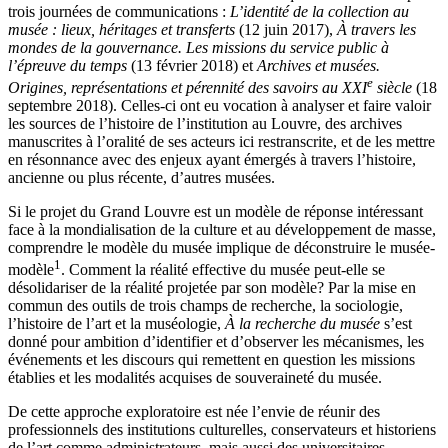
trois journées de communications :
L’identité de la collection au
musée : lieux, héritages et transferts
(12 juin 2017),
À travers les
mondes de la gouvernance. Les missions du service public à
l’épreuve du temps
(13 février 2018) et
Archives et musées.
e
Origines, représentations et pérennité des savoirs au XXI
siècle
(18
septembre 2018). Celles-ci ont eu vocation à analyser et faire valoir
les sources de l’histoire de l’institution au Louvre, des archives
manuscrites à l’oralité de ses acteurs ici restranscrite, et de les mettre
en résonnance avec
des enjeux ayant émergés à travers l’histoire,
ancienne ou plus récente, d’autres musées.
Si le projet du Grand Louvre est un modèle de réponse intéressant
face à la mondialisation de la culture et au développement de masse,
comprendre le modèle du musée implique de déconstruire le musée-
1
modèle
. Comment la réalité effective du musée peut-elle se
désolidariser de la réalité projetée par son modèle? Par la mise en
commun des outils de trois champs de recherche, la sociologie,
l’histoire de l’art et la muséologie,
À la recherche du musée
s’est
donné pour ambition d’identifier et d’observer les mécanismes, les
événements et les discours qui remettent en question les missions
établies et les modalités acquises de souveraineté du musée.
De cette approche exploratoire est née l’envie de réunir des
professionnels des institutions culturelles, conservateurs et historiens
de l’art comme administrateurs, mais aussi des universitaires,