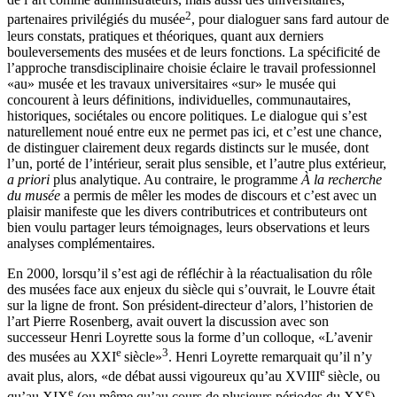
2
partenaires privilégiés du musée
, pour dialoguer sans fard autour de
leurs constats, pratiques et théoriques, quant aux derniers
bouleversements des musées et de leurs fonctions. La spécificité de
l’approche transdisciplinaire choisie éclaire le travail professionnel
«au» musée et les travaux universitaires «sur» le musée qui
concourent à leurs définitions, individuelles, communautaires,
historiques, sociétales ou encore politiques. Le dialogue qui s’est
naturellement noué entre eux ne permet pas ici, et c’est une chance,
de distinguer clairement deux regards distincts sur le musée, dont
l’un, porté de l’intérieur, serait plus sensible, et l’autre plus extérieur,
a priori
plus analytique. Au contraire, le programme
À la recherche
du musée
a permis de mêler les modes de discours et c’est avec un
plaisir manifeste que les divers contributrices et contributeurs ont
bien voulu partager leurs témoignages, leurs observations et leurs
analyses complémentaires.
En 2000, lorsqu’il s’est agi de réfléchir à la réactualisation du rôle
des musées face aux enjeux du siècle qui s’ouvrait, le Louvre était
sur la ligne de front. Son président-directeur d’alors, l’historien de
l’art Pierre Rosenberg, avait ouvert la discussion avec son
successeur Henri Loyrette
sous la forme d’un colloque, «L’avenir
e
3
des musées au XXI
siècle»
. Henri Loyrette remarquait qu’il n’y
e
avait plus, alors, «de débat aussi vigoureux qu’au XVIII
siècle, ou
e
e
qu’au XIX
(ou même qu’au cours de plusieurs périodes du XX
)