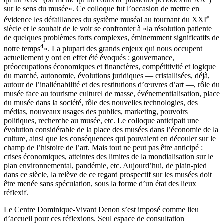
sur le sens du musée». Ce colloque fut l’occasion de mettre en
e
évidence les défaillances du système muséal au tournant du XXI
siècle et le souhait de le voir se confronter à «la résolution patiente
de quelques problèmes forts complexes, éminemment significatifs de
4
notre temps
». La plupart des grands enjeux qui nous occupent
actuellement y ont en effet été évoqués : gouvernance,
préoccupations économiques et financières, compétitivité et logique
du marché, autonomie, évolutions juridiques — cristallisées, déjà,
autour de l’inaliénabilité et des restitutions d’œuvres d’art —, rôle du
musée face au tourisme culturel de masse, événementialisation, place
du musée dans la société, rôle des nouvelles technologies, des
médias, nouveaux usages des publics, marketing, pouvoirs
politiques, recherche au musée, etc. Le colloque anticipait une
évolution considérable de la place des musées dans l’économie de la
culture, ainsi que les conséquences qui pouvaient en découler sur le
champ de l’histoire de l’art. Mais tout ne peut pas être anticipé :
crises économiques, atteintes des limites de la mondialisation sur le
plan environnemental, pandémie, etc. Aujourd’hui, de plain-pied
dans ce siècle, la relève de ce regard prospectif sur les musées doit
être menée sans spéculation, sous la forme d’un état des lieux
réflexif.
Le Centre Dominique-Vivant Denon s’est imposé comme lieu
d’accueil pour ces réflexions. Seul espace de consultation