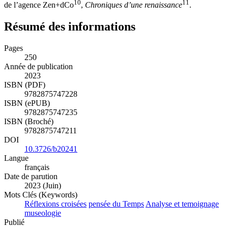
10
11
de l’agence Zen+dCo
,
Chroniques d’une renaissance
.
Résumé des informations
Pages
250
Année de publication
2023
ISBN (PDF)
9782875747228
ISBN (ePUB)
9782875747235
ISBN (Broché)
9782875747211
DOI
10.3726/b20241
Langue
français
Date de parution
2023 (Juin)
Mots Clés (Keywords)
Réflexions croisées
pensée du Temps
Analyse et temoignage
museologie
Publié