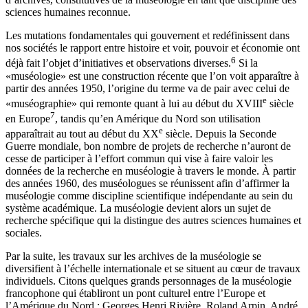
sciences humaines reconnue.
Les mutations fondamentales qui gouvernent et redéfinissent dans
nos sociétés le rapport entre histoire et voir, pouvoir et économie ont
6
déjà fait l’objet d’initiatives et observations diverses.
Si la
«muséologie» est une construction récente que l’on voit apparaître à
partir des années 1950, l’origine du terme va de pair avec celui de
e
«muséographie» qui remonte quant à lui au début du XVIII
siècle
7
en Europe
, tandis qu’en Amérique du Nord son utilisation
e
apparaîtrait au tout au début du XX
siècle. Depuis la Seconde
Guerre mondiale, bon nombre de projets de recherche n’auront de
cesse de participer à l’effort commun qui vise à faire valoir les
données de la recherche en muséologie à travers le monde. À partir
des années 1960, des muséologues se réunissent afin d’affirmer la
muséologie comme discipline scientifique indépendante au sein du
système académique. La muséologie devient alors un sujet de
recherche spécifique qui la distingue des autres sciences humaines et
sociales.
Par la suite, les travaux sur les archives de la muséologie se
diversifient à l’échelle internationale et se situent au cœur de travaux
individuels. Citons quelques grands personnages de la muséologie
francophone qui établiront un pont culturel entre l’Europe et
l’Amérique du Nord : Georges Henri Rivière, Roland Arpin, André