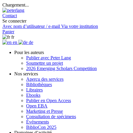
Chargement...
Contact
Se connecter
Avec nom d’utilisateur / e-mail
Via votre institution
Panier
fr
en
de
Pour les auteurs
Publier avec Peter Lang
Soumettre un projet
2026 Emerging Scholars Competition
Nos services
Aperçu des services
Bibliothèques
Libraires
Ebooks
Publier en Open Access
Open EBA
Marketing et Presse
Consultation de spécimens
Événements
BiblioCon 2025
Domaines d’activité