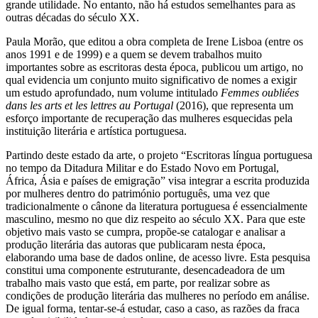
grande utilidade. No entanto, não há estudos semelhantes para as
outras décadas do século XX.
Paula Morão, que editou a obra completa de Irene Lisboa (entre os
anos 1991 e de 1999) e a quem se devem trabalhos muito
importantes sobre as escritoras desta época, publicou um artigo, no
qual evidencia um conjunto muito significativo de nomes a exigir
um estudo aprofundado, num volume intitulado
Femmes oubliées
dans les arts et les lettres au
Portugal
(2016)
, que representa um
esforço importante de recuperação das mulheres esquecidas pela
instituição literária e artística portuguesa.
Partindo deste estado da arte, o projeto “Escritoras língua portuguesa
no tempo da Ditadura Militar e do Estado Novo em Portugal,
África, Ásia e países de emigração” visa integrar a escrita produzida
por mulheres dentro do património português, uma vez que
tradicionalmente o cânone da literatura portuguesa é essencialmente
masculino, mesmo no que diz respeito ao século XX. Para que este
objetivo mais vasto se cumpra, propõe-se catalogar e analisar a
produção literária das autoras que publicaram nesta época,
elaborando uma base de dados online, de acesso livre. Esta pesquisa
constitui uma componente estruturante, desencadeadora de um
trabalho mais vasto que está, em parte, por realizar sobre as
condições de produção literária das mulheres no período em análise.
De igual forma, tentar-se-á estudar, caso a caso, as razões da fraca