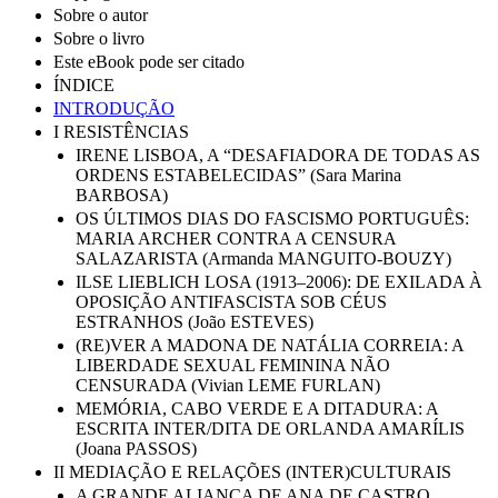
Sobre o autor
Sobre o livro
Este eBook pode ser citado
ÍNDICE
INTRODUÇÃO
I RESISTÊNCIAS
IRENE LISBOA, A “DESAFIADORA DE TODAS AS
ORDENS ESTABELECIDAS” (Sara Marina
BARBOSA)
OS ÚLTIMOS DIAS DO FASCISMO PORTUGUÊS:
MARIA ARCHER CONTRA A CENSURA
SALAZARISTA (Armanda MANGUITO-BOUZY)
ILSE LIEBLICH LOSA (1913–2006): DE EXILADA À
OPOSIÇÃO ANTIFASCISTA SOB CÉUS
ESTRANHOS (João ESTEVES)
(RE)VER A MADONA DE NATÁLIA CORREIA: A
LIBERDADE SEXUAL FEMININA NÃO
CENSURADA (Vivian LEME FURLAN)
MEMÓRIA, CABO VERDE E A DITADURA: A
ESCRITA INTER/DITA DE ORLANDA AMARÍLIS
(Joana PASSOS)
II MEDIAÇÃO E RELAÇÕES (INTER)CULTURAIS
A GRANDE ALIANÇA DE ANA DE CASTRO