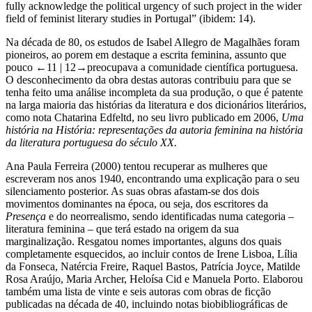
fully acknowledge the political urgency of such project in the wider
field of feminist literary studies in Portugal” (ibidem: 14).
Na década de 80, os estudos de Isabel Allegro de Magalhães foram
pioneiros, ao porem em destaque a escrita feminina, assunto que
pouco
←11 | 12→
preocupava a comunidade científica portuguesa.
O desconhecimento da obra destas autoras contribuiu para que se
tenha feito uma análise incompleta da sua produção, o que é patente
na larga maioria das histórias da literatura e dos dicionários literários,
como nota Chatarina Edfeltd, no seu livro publicado em 2006,
Uma
história na História: representações da autoria feminina na história
da literatura portuguesa do século XX.
Ana Paula
Ferreira (2000)
tentou recuperar as mulheres que
escreveram nos anos 1940, encontrando uma explicação para o seu
silenciamento posterior. As suas obras afastam-se dos dois
movimentos dominantes na época, ou seja, dos escritores da
Presença
e do neorrealismo, sendo identificadas numa categoria –
literatura feminina – que terá estado na origem da sua
marginalização. Resgatou nomes importantes, alguns dos quais
completamente esquecidos, ao incluir contos de Irene Lisboa, Lília
da Fonseca, Natércia Freire, Raquel Bastos, Patrícia Joyce, Matilde
Rosa Araújo, Maria Archer, Heloísa Cid e Manuela Porto. Elaborou
também uma lista de vinte e seis autoras com obras de ficção
publicadas na década de 40, incluindo notas biobibliográficas de