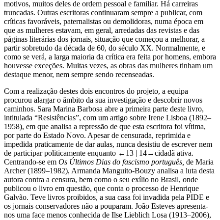
motivos, muitos deles de ordem pessoal e familiar. Há carreiras
truncadas. Outras escritoras continuaram sempre a publicar, com
críticas favoráveis, paternalistas ou demolidoras, numa época em
que as mulheres estavam, em geral, arredadas das revistas e das
páginas literárias dos jornais, situação que começou a melhorar, a
partir sobretudo da década de 60, do século XX. Normalmente, e
como se verá, a larga maioria da crítica era feita por homens, embora
houvesse exceções. Muitas vezes, as obras das mulheres tinham um
destaque menor, nem sempre sendo recenseadas.
Com a realização destes dois encontros do projeto, a equipa
procurou alargar o âmbito da sua investigação e descobrir novos
caminhos. Sara Marina Barbosa abre a primeira parte deste livro,
intitulada “Resistências”, com um artigo sobre Irene Lisboa (1892–
1958), em que analisa a repressão de que esta escritora foi vítima,
por parte do Estado Novo. Apesar de censurada, reprimida e
impedida praticamente de dar aulas, nunca desistiu de escrever nem
de participar politicamente enquanto
←13 | 14→
cidadã ativa.
Centrando-se em
Os Últimos Dias do fascismo português,
de Maria
Archer (1899–1982), Armanda Manguito-Bouzy analisa a luta desta
autora contra a censura, bem como o seu exílio no Brasil, onde
publicou o livro em questão, que conta o processo de Henrique
Galvão. Teve livros proibidos, a sua casa foi invadida pela PIDE e
os jornais conservadores não a pouparam. João Esteves apresenta-
nos uma face menos conhecida de Ilse Lieblich Losa (1913–2006),