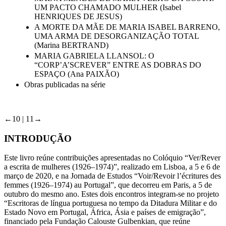
UM PACTO CHAMADO MULHER (Isabel
HENRIQUES DE JESUS)
A MORTE DA MÃE DE MARIA ISABEL BARRENO,
UMA ARMA DE DESORGANIZAÇÃO TOTAL
(Marina BERTRAND)
MARIA GABRIELA LLANSOL: O
“CORP’A’SCREVER” ENTRE AS DOBRAS DO
ESPAÇO (Ana PAIXÃO)
Obras publicadas na série
←10 | 11→
INTRODUÇÃO
Este livro reúne contribuições apresentadas no Colóquio “Ver/Rever
a escrita de mulheres (1926–1974)”, realizado em Lisboa, a 5 e 6 de
março de 2020, e na Jornada de Estudos “Voir/Revoir l’écritures des
femmes (1926–1974) au Portugal”, que decorreu em Paris, a 5 de
outubro do mesmo ano. Estes dois encontros integram-se no projeto
“Escritoras de língua portuguesa no tempo da Ditadura Militar e do
Estado Novo em Portugal, África, Ásia e países de emigração”,
financiado pela Fundação Calouste Gulbenkian, que reúne