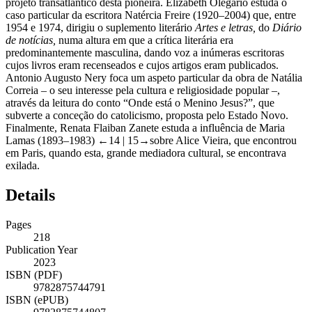
projeto transatlântico desta pioneira. Elizabeth Olegário estuda o
caso particular da escritora Natércia Freire (1920–2004) que, entre
1954 e 1974, dirigiu o suplemento literário
Artes e letras,
do
Diário
de notícias,
numa altura em que a crítica literária era
predominantemente masculina, dando voz a inúmeras escritoras
cujos livros eram recenseados e cujos artigos eram publicados.
Antonio Augusto Nery foca um aspeto particular da obra de Natália
Correia – o seu interesse pela cultura e religiosidade popular –,
através da leitura do conto “Onde está o Menino Jesus?”, que
subverte a conceção do catolicismo, proposta pelo Estado Novo.
Finalmente, Renata Flaiban Zanete estuda a influência de Maria
Lamas (1893–1983)
←14 | 15→
sobre Alice Vieira, que encontrou
em Paris, quando esta, grande mediadora cultural, se encontrava
exilada.
Details
Pages
218
Publication Year
2023
ISBN (PDF)
9782875744791
ISBN (ePUB)