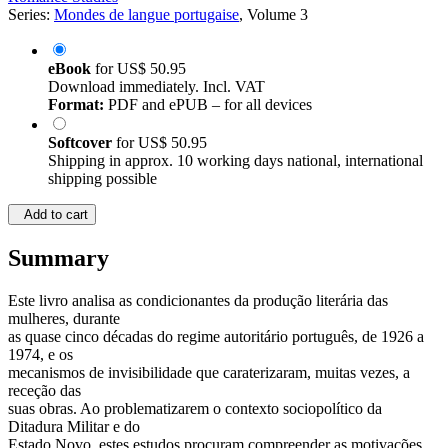
Series:
Mondes de langue portugaise
, Volume 3
eBook
for
US$ 50.95
Download immediately. Incl. VAT
Format:
PDF and ePUB – for all devices
Softcover
for
US$ 50.95
Shipping in approx. 10 working days national, international
shipping possible
Add to cart
Summary
Este livro analisa as condicionantes da produção literária das
mulheres, durante
as quase cinco décadas do regime autoritário português, de 1926 a
1974, e os
mecanismos de invisibilidade que caraterizaram, muitas vezes, a
receção das
suas obras. Ao problematizarem o contexto sociopolítico da
Ditadura Militar e do
Estado Novo, estes estudos procuram compreender as motivações