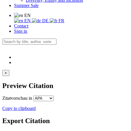
Diversity, Equity and Inclusion
Summer Sale
EN
EN
DE
FR
Contact
Sign in
×
Preview Citation
Zitatvorschau in
Copy to clipboard
Export Citation