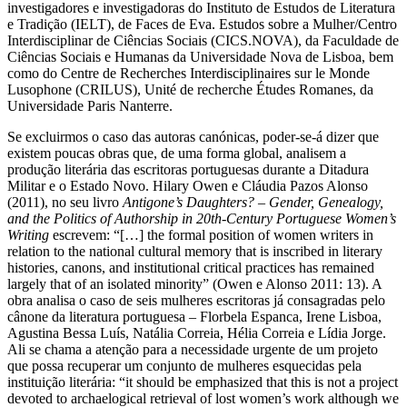
investigadores e investigadoras do Instituto de Estudos de Literatura
e Tradição (IELT), de Faces de Eva. Estudos sobre a Mulher/Centro
Interdisciplinar de Ciências Sociais (CICS.NOVA), da Faculdade de
Ciências Sociais e Humanas da Universidade Nova de Lisboa, bem
como do Centre de Recherches Interdisciplinaires sur le Monde
Lusophone (CRILUS), Unité de recherche Études Romanes, da
Universidade Paris Nanterre.
Se excluirmos o caso das autoras canónicas, poder-se-á dizer que
existem poucas obras que, de uma forma global, analisem a
produção literária das escritoras portuguesas durante a Ditadura
Militar e o Estado Novo. Hilary Owen e
Cláudia Pazos Alonso
(2011)
, no seu livro
Antigone’s Daughters? – Gender, Genealogy,
and the Politics of Authorship in 20th-Century Portuguese Women’s
Writing
escrevem: “[…] the formal position of women writers in
relation to the national cultural memory that is inscribed in literary
histories, canons, and institutional critical practices has remained
largely that of an isolated minority” (
Owen e Alonso 2011
: 13). A
obra analisa o caso de seis mulheres escritoras já consagradas pelo
cânone da literatura portuguesa – Florbela Espanca, Irene Lisboa,
Agustina Bessa Luís, Natália Correia, Hélia Correia e Lídia Jorge.
Ali se chama a atenção para a necessidade urgente de um projeto
que possa recuperar um conjunto de mulheres esquecidas pela
instituição literária: “it should be emphasized that this is not a project
devoted to archaelogical retrieval of lost women’s work although we