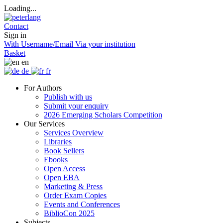
Loading...
Contact
Sign in
With Username/Email
Via your institution
Basket
en
de
fr
For Authors
Publish with us
Submit your enquiry
2026 Emerging Scholars Competition
Our Services
Services Overview
Libraries
Book Sellers
Ebooks
Open Access
Open EBA
Marketing & Press
Order Exam Copies
Events and Conferences
BiblioCon 2025
Subjects