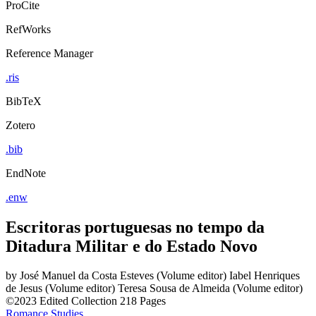
ProCite
RefWorks
Reference Manager
.ris
BibTeX
Zotero
.bib
EndNote
.enw
Escritoras portuguesas no tempo da
Ditadura Militar e do Estado Novo
by
José Manuel da Costa Esteves (Volume editor)
Iabel Henriques
de Jesus (Volume editor)
Teresa Sousa de Almeida (Volume editor)
©2023
Edited Collection
218 Pages
Romance Studies