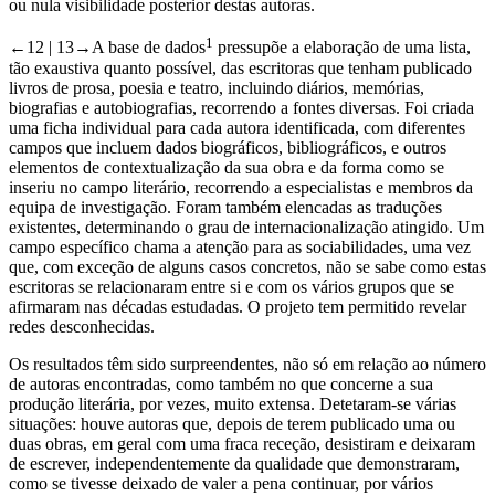
ou nula visibilidade posterior destas autoras.
1
←12 | 13→
A base de dados
pressupõe a elaboração de uma lista,
tão exaustiva quanto possível, das escritoras que tenham publicado
livros de prosa, poesia e teatro, incluindo diários, memórias,
biografias e autobiografias, recorrendo a fontes diversas. Foi criada
uma ficha individual para cada autora identificada, com diferentes
campos que incluem dados biográficos, bibliográficos, e outros
elementos de contextualização da sua obra e da forma como se
inseriu no campo literário, recorrendo a especialistas e membros da
equipa de investigação. Foram também elencadas as traduções
existentes, determinando o grau de internacionalização atingido. Um
campo específico chama a atenção para as sociabilidades, uma vez
que, com exceção de alguns casos concretos, não se sabe como estas
escritoras se relacionaram entre si e com os vários grupos que se
afirmaram nas décadas estudadas. O projeto tem permitido revelar
redes desconhecidas.
Os resultados têm sido surpreendentes, não só em relação ao número
de autoras encontradas, como também no que concerne a sua
produção literária, por vezes, muito extensa. Detetaram-se várias
situações: houve autoras que, depois de terem publicado uma ou
duas obras, em geral com uma fraca receção, desistiram e deixaram
de escrever, independentemente da qualidade que demonstraram,
como se tivesse deixado de valer a pena continuar, por vários