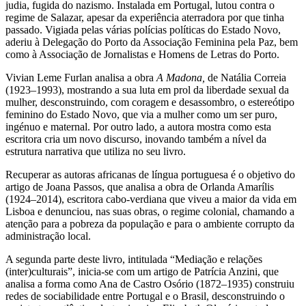
judia, fugida do nazismo. Instalada em Portugal, lutou contra o
regime de Salazar, apesar da experiência aterradora por que tinha
passado. Vigiada pelas várias polícias políticas do Estado Novo,
aderiu à Delegação do Porto da Associação Feminina pela Paz, bem
como à Associação de Jornalistas e Homens de Letras do Porto.
Vivian Leme Furlan analisa a obra
A Madona,
de Natália Correia
(1923–1993), mostrando a sua luta em prol da liberdade sexual da
mulher, desconstruindo, com coragem e desassombro, o estereótipo
feminino do Estado Novo, que via a mulher como um ser puro,
ingénuo e maternal. Por outro lado, a autora mostra como esta
escritora cria um novo discurso, inovando também a nível da
estrutura narrativa que utiliza no seu livro.
Recuperar as autoras africanas de língua portuguesa é o objetivo do
artigo de Joana Passos, que analisa a obra de Orlanda Amarílis
(1924–2014), escritora cabo-verdiana que viveu a maior da vida em
Lisboa e denunciou, nas suas obras, o regime colonial, chamando a
atenção para a pobreza da população e para o ambiente corrupto da
administração local.
A segunda parte deste livro, intitulada “Mediação e relações
(inter)culturais”, inicia-se com um artigo de Patrícia Anzini, que
analisa a forma como Ana de Castro Osório (1872–1935) construiu
redes de sociabilidade entre Portugal e o Brasil, desconstruindo o