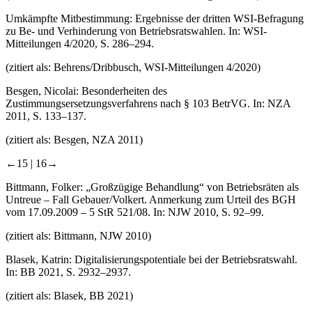
Umkämpfte Mitbestimmung: Ergebnisse der dritten WSI-Befragung
zu Be- und Verhinderung von Betriebsratswahlen. In: WSI-
Mitteilungen 4/2020, S. 286–294.
(zitiert als: Behrens/Dribbusch, WSI-Mitteilungen 4/2020)
Besgen, Nicolai: Besonderheiten des
Zustimmungsersetzungsverfahrens nach § 103 BetrVG. In: NZA
2011, S. 133–137.
(zitiert als: Besgen, NZA 2011)
←15 |
16→
Bittmann, Folker: „Großzügige Behandlung“ von Betriebsräten als
Untreue – Fall Gebauer/Volkert. Anmerkung zum Urteil des BGH
vom 17.09.2009 – 5 StR 521/08. In: NJW 2010, S. 92–99.
(zitiert als: Bittmann, NJW 2010)
Blasek, Katrin: Digitalisierungspotentiale bei der Betriebsratswahl.
In: BB 2021, S. 2932–2937.
(zitiert als: Blasek, BB 2021)