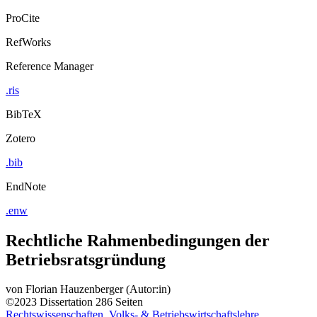
ProCite
RefWorks
Reference Manager
.ris
BibTeX
Zotero
.bib
EndNote
.enw
Rechtliche Rahmenbedingungen der
Betriebsratsgründung
von
Florian Hauzenberger (Autor:in)
©2023
Dissertation
286 Seiten
Rechtswissenschaften, Volks- & Betriebswirtschaftslehre