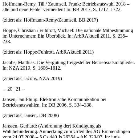
Hoffmann-Remy, Till / Zaumseil, Frank: Betriebsratswahl 2018 –
alte und neue Fehler vermeiden! In: BB 2017, S. 1717–1722.
(zitiert als: Hoffmann-Remy/Zaumseil, BB 2017)
Hoppe, Christian / Fuhlrott, Michael: Die nationale Mitbestimmung
im Unternehmen: Ein Überblick. In: ArbRAktuell 2011, S. 235–
238.
(zitiert als: Hoppe/Fuhlrott, ArbRAktuell 2011)
Jacobs, Matthias: Die Vergütung freigestellter Betriebsratsmitglieder.
In: NZA 2019, S. 1606–1612.
(zitiert als: Jacobs, NZA 2019)
←20 |
21→
Jansen, Jan-Philip: Elektronische Kommunikation bei
Betriebsratswahlen. In: DB 2006, S. 334–338.
(zitiert als: Jansen, DB 2008)
Janssen, Gerhard: (Androhung der) Kündigung als
Wahlbehinderung. Anmerkung zum Urteil des AG Emmendingen
vom 24.07.2008 – 5 Cs 440 Js 26354 – AK 329/07. In: juris