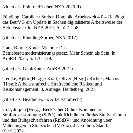
(zitiert als: Fuhlrott/Fischer, NZA 2020 II)
Fündling, Caroline / Sorber, Dominik: Arbeitswelt 4.0 – Benötigt
das BetrVG ein Update in Sachen digitalisierte Arbeitsweise des
Betriebsrats? In: NZA 2017, S. 552–558.
(zitiert als: Fündling/Sorber, NZA 2017)
Gaul, Björn / Kaule, Victoria: Das
Betriebsrätemodernisierungsgesetz. Mehr Schein als Sein. In:
ArbRB 2021, S. 176–179.
(zitiert als: Gaul/Kaule, ArbRB 2021)
Gercke, Björn [Hrsg.] / Kraft, Oliver [Hrsg.] / Richter, Marcus
[Hrsg.]: Arbeitsstrafrecht. Strafrechtliche Risiken und
Risikomanagement, 3. Auflage, Heidelberg, 2021.
(zitiert als: Bearbeiter, in: Arbeitsstrafrecht)
Graf, Jürgen [Hrsg.]: Beck’scher Online-Kommentar
Strafprozessordnung (StPO) mit Richtlinien für das Strafverfahren
und das Bußgeldverfahren (RiStBV) und Anordnung über
Mitteilungen in Strafsachen (MiStra), 42. Edition, Stand:
01.01.2022.