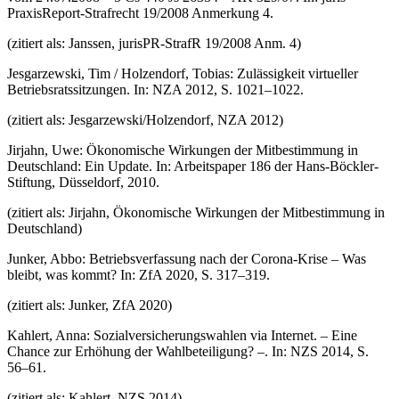
PraxisReport-Strafrecht 19/2008 Anmerkung 4.
(zitiert als: Janssen, jurisPR-StrafR 19/2008 Anm. 4)
Jesgarzewski, Tim / Holzendorf, Tobias: Zulässigkeit virtueller
Betriebsratssitzungen. In: NZA 2012, S. 1021–1022.
(zitiert als: Jesgarzewski/Holzendorf, NZA 2012)
Jirjahn, Uwe: Ökonomische Wirkungen der Mitbestimmung in
Deutschland: Ein Update. In: Arbeitspaper 186 der Hans-Böckler-
Stiftung, Düsseldorf, 2010.
(zitiert als: Jirjahn, Ökonomische Wirkungen der Mitbestimmung in
Deutschland)
Junker, Abbo: Betriebsverfassung nach der Corona-Krise – Was
bleibt, was kommt? In: ZfA 2020, S. 317–319.
(zitiert als: Junker, ZfA 2020)
Kahlert, Anna: Sozialversicherungswahlen via Internet. – Eine
Chance zur Erhöhung der Wahlbeteiligung? –. In: NZS 2014, S.
56–61.
(zitiert als: Kahlert, NZS 2014)