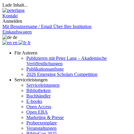
Lade Inhalt...
Kontakt
Anmelden
Mit Benutzername / Email
Über Ihre Institution
Einkaufswagen
de
en
fr
Für Autoren
Publizieren mit Peter Lang – Akademische
Veröffentlichungen
Publikationsanfrage
2026 Emerging Scholars Competition
Serviceleistungen
Serviceleistungen
Bibliotheken
Buchhändler
E-books
Open Access
Open EBA
Marketing & Presse
Probeexemplare
Veranstaltungen
BiblioCon 2025