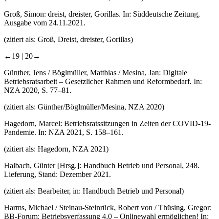
Groß, Simon: dreist, dreister, Gorillas. In: Süddeutsche Zeitung,
Ausgabe vom 24.11.2021.
(zitiert als: Groß, Dreist, dreister, Gorillas)
←19 |
20→
Günther, Jens / Böglmüller, Matthias / Mesina, Jan: Digitale
Betriebsratsarbeit – Gesetzlicher Rahmen und Reformbedarf. In:
NZA 2020, S. 77–81.
(zitiert als: Günther/Böglmüller/Mesina, NZA 2020)
Hagedorn, Marcel: Betriebsratssitzungen in Zeiten der COVID-19-
Pandemie. In: NZA 2021, S. 158–161.
(zitiert als: Hagedorn, NZA 2021)
Halbach, Günter [Hrsg.]: Handbuch Betrieb und Personal, 248.
Lieferung, Stand: Dezember 2021.
(zitiert als: Bearbeiter, in: Handbuch Betrieb und Personal)
Harms, Michael / Steinau-Steinrück, Robert von / Thüsing, Gregor:
BB-Forum: Betriebsverfassung 4.0 – Onlinewahl ermöglichen! In: