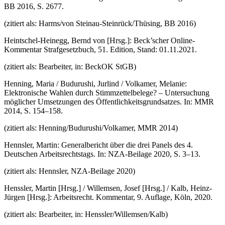
BB 2016, S. 2677.
(zitiert als: Harms/von Steinau-Steinrück/Thüsing, BB 2016)
Heintschel-Heinegg, Bernd von [Hrsg.]: Beck’scher Online-
Kommentar Strafgesetzbuch, 51. Edition, Stand: 01.11.2021.
(zitiert als: Bearbeiter, in: BeckOK StGB)
Henning, Maria / Budurushi, Jurlind / Volkamer, Melanie:
Elektronische Wahlen durch Stimmzettelbelege? – Untersuchung
möglicher Umsetzungen des Öffentlichkeitsgrundsatzes. In: MMR
2014, S. 154–158.
(zitiert als: Henning/Budurushi/Volkamer, MMR 2014)
Hennsler, Martin: Generalbericht über die drei Panels des 4.
Deutschen Arbeitsrechtstags. In: NZA-Beilage 2020, S. 3–13.
(zitiert als: Hennsler, NZA-Beilage 2020)
Henssler, Martin [Hrsg.] / Willemsen, Josef [Hrsg.] / Kalb, Heinz-
Jürgen [Hrsg.]: Arbeitsrecht. Kommentar, 9. Auflage, Köln, 2020.
(zitiert als: Bearbeiter, in: Henssler/Willemsen/Kalb)