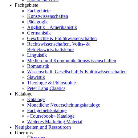
Fachgebiete
Fachgebiete
Kunstwissenschaften
Pädagogik
Anglistik – Amerikanistik
Germanistik
Geschichte & Politikwissenschaften
Rechtswissenschaften, Volks- &
Betriebswirtschaftslehre
Linguistik
Medien- und Kommunikationswissenschaften
Romanistik
Wissenschaft, Gesellschaft & Kulturwissenschaften
Slawistik
Theologie & Philosophie
Peter Lang Classics
Kataloge
Kataloge
Monatliche Neuerscheinungskataloge
Fachgebietskataloge
«Coursebook» Kataloge
Weiteres Marketing Material
Neuigkeiten und Ressourcen
Über uns