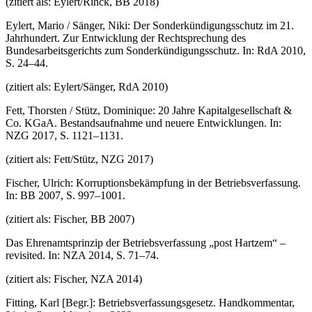
(zitiert als: Eylert/Rinck, BB 2018)
Eylert, Mario / Sänger, Niki: Der Sonderkündigungsschutz im 21.
Jahrhundert. Zur Entwicklung der Rechtsprechung des
Bundesarbeitsgerichts zum Sonderkündigungsschutz. In: RdA 2010,
S. 24–44.
(zitiert als: Eylert/Sänger, RdA 2010)
Fett, Thorsten / Stütz, Dominique: 20 Jahre Kapitalgesellschaft &
Co. KGaA. Bestandsaufnahme und neuere Entwicklungen. In:
NZG 2017, S. 1121–1131.
(zitiert als: Fett/Stütz, NZG 2017)
Fischer, Ulrich: Korruptionsbekämpfung in der Betriebsverfassung.
In: BB 2007, S. 997–1001.
(zitiert als: Fischer, BB 2007)
Das Ehrenamtsprinzip der Betriebsverfassung „post Hartzem“ –
revisited. In: NZA 2014, S. 71–74.
(zitiert als: Fischer, NZA 2014)
Fitting, Karl [Begr.]: Betriebsverfassungsgesetz. Handkommentar,