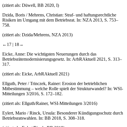
(zitiert als: Düwell, BB 2020, I)
Dzida, Boris / Mehrens, Christian: Straf- und haftungsrechtliche
Risiken im Umgang mit dem Betriebsrat. In: NZA 2013, S. 753–
758.
(zitiert als: Dzida/Mehrens, NZA 2013)
←17 |
18→
Eicke, Anne: Die wichtigsten Neuerungen durch das
Betriebsrätemodernisierungsgesetz. In: ArbRAktuell 2021, S. 313–
317.
(zitiert als: Eicke, ArbRAktuell 2021)
Ellguth, Peter / Trinczek, Rainer: Erosion der betrieblichen
Mitbestimmung – welche Rolle spielt der Strukturwandel? In: WSI-
Mitteilungen 3/2016, S. 172–182.
(zitiert als: Ellguth/Rainer, WSI-Mitteilungen 3/2016)
Eylert, Mario / Rinck, Ursula: Besonderer Kündigungsschutz durch
Betriebsratswahlen. In: BB 2018, S. 308–318.