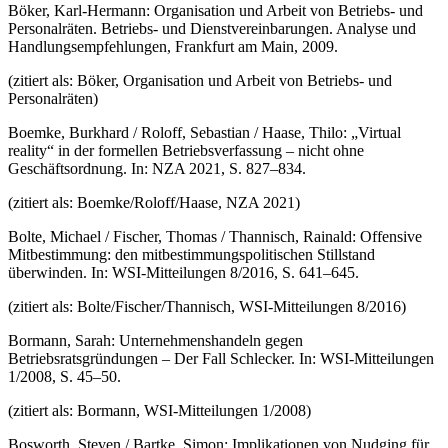
Böker, Karl-Hermann: Organisation und Arbeit von Betriebs- und
Personalräten. Betriebs- und Dienstvereinbarungen. Analyse und
Handlungsempfehlungen, Frankfurt am Main, 2009.
(zitiert als: Böker, Organisation und Arbeit von Betriebs- und
Personalräten)
Boemke, Burkhard / Roloff, Sebastian / Haase, Thilo: „Virtual
reality“ in der formellen Betriebsverfassung – nicht ohne
Geschäftsordnung. In: NZA 2021, S. 827–834.
(zitiert als: Boemke/Roloff/Haase, NZA 2021)
Bolte, Michael / Fischer, Thomas / Thannisch, Rainald: Offensive
Mitbestimmung: den mitbestimmungspolitischen Stillstand
überwinden. In: WSI-Mitteilungen 8/2016, S. 641–645.
(zitiert als: Bolte/Fischer/Thannisch, WSI-Mitteilungen 8/2016)
Bormann, Sarah: Unternehmenshandeln gegen
Betriebsratsgründungen – Der Fall Schlecker. In: WSI-Mitteilungen
1/2008, S. 45–50.
(zitiert als: Bormann, WSI-Mitteilungen 1/2008)
Bosworth, Steven / Bartke, Simon: Implikationen von Nudging für