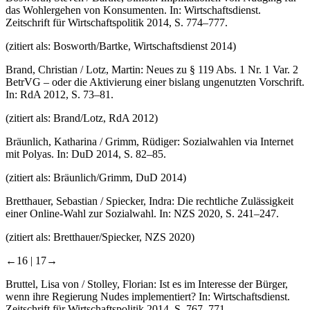
das Wohlergehen von Konsumenten. In: Wirtschaftsdienst.
Zeitschrift für Wirtschaftspolitik 2014, S. 774–777.
(zitiert als: Bosworth/Bartke, Wirtschaftsdienst 2014)
Brand, Christian / Lotz, Martin: Neues zu § 119 Abs. 1 Nr. 1 Var. 2
BetrVG – oder die Aktivierung einer bislang ungenutzten Vorschrift.
In: RdA 2012, S. 73–81.
(zitiert als: Brand/Lotz, RdA 2012)
Bräunlich, Katharina / Grimm, Rüdiger: Sozialwahlen via Internet
mit Polyas. In: DuD 2014, S. 82–85.
(zitiert als: Bräunlich/Grimm, DuD 2014)
Bretthauer, Sebastian / Spiecker, Indra: Die rechtliche Zulässigkeit
einer Online-Wahl zur Sozialwahl. In: NZS 2020, S. 241–247.
(zitiert als: Bretthauer/Spiecker, NZS 2020)
←16 |
17→
Bruttel, Lisa von / Stolley, Florian: Ist es im Interesse der Bürger,
wenn ihre Regierung Nudes implementiert? In: Wirtschaftsdienst.
Zeitschrift für Wirtschaftspolitik 2014, S. 767–771.