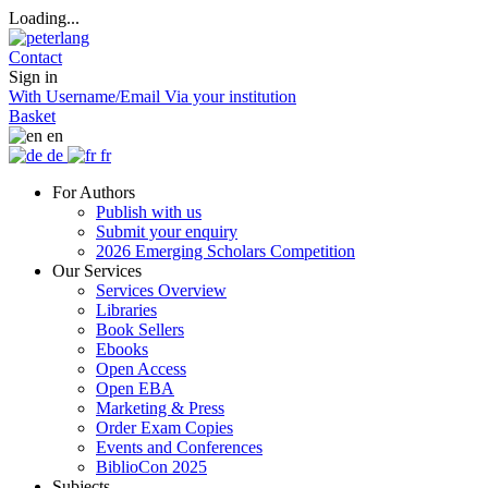
Loading...
Contact
Sign in
With Username/Email
Via your institution
Basket
en
de
fr
For Authors
Publish with us
Submit your enquiry
2026 Emerging Scholars Competition
Our Services
Services Overview
Libraries
Book Sellers
Ebooks
Open Access
Open EBA
Marketing & Press
Order Exam Copies
Events and Conferences
BiblioCon 2025
Subjects