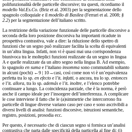
polifunzionalità delle particelle discorsive; tra questi, ricordiamo il
modello Val.Es.Co.
(
Briz et al. 2003
) per la segmentazione dello
spagnolo colloquiale e il
modello di Basilea
(
Ferrari et al. 2008
;
§
2.2
) per la segmentazione dell’italiano scritto.
La restrizione della variazione funzionale delle particelle discorsive a
seconda della loro posizione discorsiva ha importanti ricadute in
prospettiva contrastiva, vale a dire: la riduzione dello spettro di
funzioni che un segno può realizzare facilita la scelta di equivalenti
in un’altra lingua. Infatti, non vi è quasi mai una corrispondenza
biunivoca tra le molteplici funzioni realizzate da un segno in lingua
A e quelle realizzate da un altro segno nella lingua B. Ad esempio,
lo spagnolo
en suma
e l’italiano
insomma
sono commutabili soltanto
in alcuni (pochi)
←9 | 10→
casi, così come non vi è un’equivalenza
perfetta tra lo sp.
en efecto
e l’it.
infatti
, o ancora, tra lo sp.
entonces
e l’it.
allora
, tra lo sp.
además
e l’it.
inoltre
, e l’elenco potrebbe
continuare a lungo. La coincidenza parziale, che è la norma, è però
anche il campo ideale per l’insorgere dell’interferenza. A complicare
le cose interviene il fatto che le (a)simmetrie che intercorrono fra
particelle di lingue diverse variano caso per caso e sono ascrivibili a
diversi livelli di analisi: funzioni discorsive, istruzioni semantiche,
registro, posizioni, prosodia ecc.
Per questo, è necessario che di ciascun segno si fornisca un’analisi
contrastiva che parta dalle specificità della particella al fine di: (i)