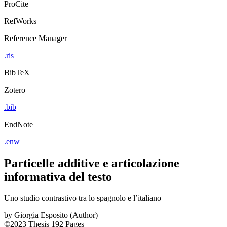
ProCite
RefWorks
Reference Manager
.ris
BibTeX
Zotero
.bib
EndNote
.enw
Particelle additive e articolazione
informativa del testo
Uno studio contrastivo tra lo spagnolo e l’italiano
by
Giorgia Esposito (Author)
©2023
Thesis
192 Pages