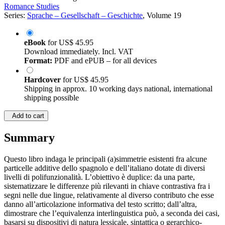
Romance Studies
Series:
Sprache – Gesellschaft – Geschichte
, Volume 19
eBook
for
US$ 45.95
Download immediately. Incl. VAT
Format:
PDF and ePUB – for all devices
Hardcover
for
US$ 45.95
Shipping in approx. 10 working days national, international
shipping possible
Add to cart
Summary
Questo libro indaga le principali (a)simmetrie esistenti fra alcune
particelle additive dello spagnolo e dell’italiano dotate di diversi
livelli di polifunzionalità. L’obiettivo è duplice: da una parte,
sistematizzare le differenze più rilevanti in chiave contrastiva fra i
segni nelle due lingue, relativamente al diverso contributo che esse
danno all’articolazione informativa del testo scritto; dall’altra,
dimostrare che l’equivalenza interlinguistica può, a seconda dei casi,
basarsi su dispositivi di natura lessicale, sintattica o gerarchico-