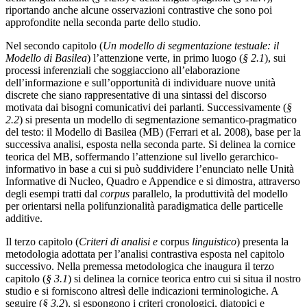
riportando anche alcune osservazioni contrastive che sono poi
approfondite nella seconda parte dello studio.
Nel secondo capitolo (
Un modello di segmentazione testuale: il
Modello di Basilea
) l’attenzione verte, in primo luogo (
§ 2.1
), sui
processi inferenziali che soggiacciono all’elaborazione
dell’informazione e sull’opportunità di individuare nuove unità
discrete che siano rappresentative di una sintassi del discorso
motivata dai bisogni comunicativi dei parlanti. Successivamente (
§
2.2
) si presenta un modello di segmentazione semantico-pragmatico
del testo: il Modello di Basilea (MB) (
Ferrari et al. 2008
), base per la
successiva analisi, esposta nella seconda parte. Si delinea la cornice
teorica del MB, soffermando l’attenzione sul livello gerarchico-
informativo in base a cui si può suddividere l’enunciato nelle Unità
Informative di Nucleo, Quadro e Appendice e si dimostra, attraverso
degli esempi tratti dal
corpus
parallelo, la produttività del modello
per orientarsi nella polifunzionalità paradigmatica delle particelle
additive.
Il terzo capitolo (
Criteri di analisi e
corpus
linguistico
) presenta la
metodologia adottata per l’analisi contrastiva esposta nel capitolo
successivo. Nella premessa metodologica che inaugura il terzo
capitolo (
§ 3.1
) si delinea la cornice teorica entro cui si situa il nostro
studio e si forniscono altresì delle indicazioni terminologiche. A
seguire (
§ 3.2
), si espongono i criteri cronologici, diatopici e