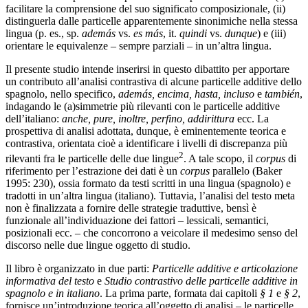
facilitare la comprensione del suo significato composizionale, (ii)
distinguerla dalle particelle apparentemente sinonimiche nella stessa
lingua (p. es., sp.
además
vs.
es más
, it.
quindi
vs.
dunque
) e (iii)
orientare le equivalenze – sempre parziali – in un’altra lingua.
Il presente studio intende inserirsi in questo dibattito per apportare
un contributo all’analisi contrastiva di alcune particelle additive dello
spagnolo, nello specifico,
además, encima, hasta, incluso
e
también
,
indagando le (a)simmetrie più rilevanti con le particelle additive
dell’italiano:
anche, pure, inoltre, perfino, addirittura
ecc. La
prospettiva di analisi adottata, dunque, è eminentemente teorica e
contrastiva, orientata cioè a identificare i livelli di discrepanza più
2
rilevanti fra le particelle delle due lingue
. A tale scopo, il
corpus
di
riferimento per l’estrazione dei dati è un
corpus
parallelo (
Baker
1995
: 230), ossia formato da testi scritti in una lingua (spagnolo) e
tradotti in un’altra lingua (italiano). Tuttavia, l’analisi del testo meta
non è finalizzata a fornire delle strategie traduttive, bensì è
funzionale all’individuazione dei fattori – lessicali, semantici,
posizionali ecc. – che concorrono a veicolare il medesimo senso del
discorso nelle due lingue oggetto di studio.
Il libro è organizzato in due parti:
Particelle additive e articolazione
informativa del testo
e
Studio contrastivo delle particelle additive in
spagnolo e in italiano
. La prima parte, formata dai capitoli
§ 1
e
§ 2
,
fornisce un’introduzione teorica all’oggetto di analisi – le particelle