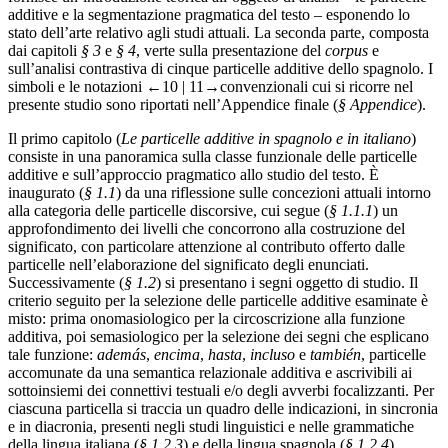
additive e la segmentazione pragmatica del testo – esponendo lo
stato dell’arte relativo agli studi attuali. La seconda parte, composta
dai capitoli
§ 3
e
§ 4
, verte sulla presentazione del
corpus
e
sull’analisi contrastiva di cinque particelle additive dello spagnolo. I
simboli e le notazioni
←10 | 11→
convenzionali cui si ricorre nel
presente studio sono riportati nell’Appendice finale (
§ Appendice
).
Il primo capitolo (
Le particelle additive in spagnolo e in italiano
)
consiste in una panoramica sulla classe funzionale delle particelle
additive e sull’approccio pragmatico allo studio del testo. È
inaugurato (
§ 1.1
) da una riflessione sulle concezioni attuali intorno
alla categoria delle particelle discorsive, cui segue (
§ 1.1.1
) un
approfondimento dei livelli che concorrono alla costruzione del
significato, con particolare attenzione al contributo offerto dalle
particelle nell’elaborazione del significato degli enunciati.
Successivamente (
§ 1.2
) si presentano i segni oggetto di studio. Il
criterio seguito per la selezione delle particelle additive esaminate è
misto: prima onomasiologico per la circoscrizione alla funzione
additiva, poi semasiologico per la selezione dei segni che esplicano
tale funzione:
además
,
encima
,
hasta
,
incluso
e
también
, particelle
accomunate da una semantica relazionale additiva e ascrivibili ai
sottoinsiemi dei connettivi testuali e/o degli avverbi focalizzanti. Per
ciascuna particella si traccia un quadro delle indicazioni, in sincronia
e in diacronia, presenti negli studi linguistici e nelle grammatiche
della lingua italiana (
§ 1.2.3
) e della lingua spagnola (
§ 1.2.4
),