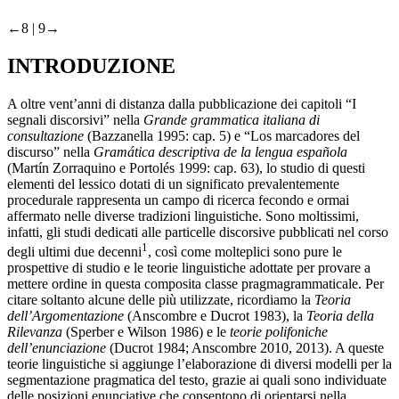
←8 | 9→
INTRODUZIONE
A oltre vent’anni di distanza dalla pubblicazione dei capitoli “I
segnali discorsivi” nella
Grande grammatica italiana di
consultazione
(Bazzanella
1995
: cap. 5) e “Los marcadores del
discurso” nella
Gramática descriptiva de la lengua española
(Martín Zorraquino e
Portolés 1999
: cap. 63), lo studio di questi
elementi del lessico dotati di un significato prevalentemente
procedurale rappresenta un campo di ricerca fecondo e ormai
affermato nelle diverse tradizioni linguistiche. Sono moltissimi,
infatti, gli studi dedicati alle particelle discorsive pubblicati nel corso
1
degli ultimi due decenni
, così come molteplici sono pure le
prospettive di studio e le teorie linguistiche adottate per provare a
mettere ordine in questa composita classe pragmagrammaticale. Per
citare soltanto alcune delle più utilizzate, ricordiamo la
Teoria
dell’Argomentazione
(Anscombre e
Ducrot 1983
), la
Teoria della
Rilevanza
(Sperber e
Wilson 1986
) e le
teorie polifoniche
dell’enunciazione
(
Ducrot 1984
;
Anscombre 2010
,
2013
). A queste
teorie linguistiche si aggiunge l’elaborazione di diversi modelli per la
segmentazione pragmatica del testo, grazie ai quali sono individuate
delle posizioni enunciative che consentono di orientarsi nella