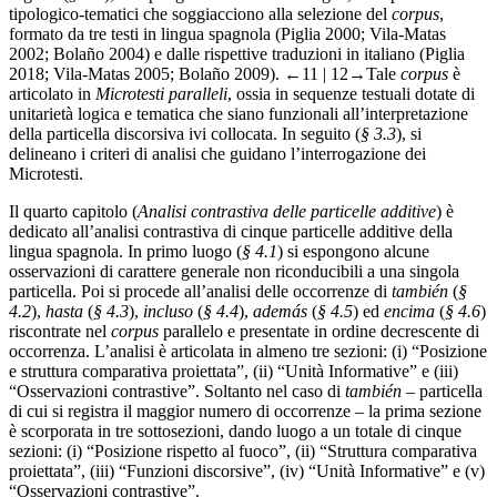
tipologico-tematici che soggiacciono alla selezione del
corpus
,
formato da tre testi in lingua spagnola (
Piglia 2000
;
Vila-Matas
2002
;
Bolaño 2004
) e dalle rispettive traduzioni in italiano (
Piglia
2018
;
Vila-Matas 2005
;
Bolaño 2009
).
←11 | 12→
Tale
corpus
è
articolato in
Microtesti paralleli
, ossia in sequenze testuali dotate di
unitarietà logica e tematica che siano funzionali all’interpretazione
della particella discorsiva ivi collocata. In seguito (
§ 3.3
), si
delineano i criteri di analisi che guidano l’interrogazione dei
Microtesti.
Il quarto capitolo (
Analisi contrastiva delle particelle additive
) è
dedicato all’analisi contrastiva di cinque particelle additive della
lingua spagnola. In primo luogo (
§ 4.1
) si espongono alcune
osservazioni di carattere generale non riconducibili a una singola
particella. Poi si procede all’analisi delle occorrenze di
también
(
§
4.2
),
hasta
(
§ 4.3
),
incluso
(
§ 4.4
),
además
(
§ 4.5
) ed
encima
(
§ 4.6
)
riscontrate nel
corpus
parallelo e presentate in ordine decrescente di
occorrenza. L’analisi è articolata in almeno tre sezioni: (i) “Posizione
e struttura comparativa proiettata”, (ii) “Unità Informative” e (iii)
“Osservazioni contrastive”. Soltanto nel caso di
también
– particella
di cui si registra il maggior numero di occorrenze – la prima sezione
è scorporata in tre sottosezioni, dando luogo a un totale di cinque
sezioni: (i) “Posizione rispetto al fuoco”, (ii) “Struttura comparativa
proiettata”, (iii) “Funzioni discorsive”, (iv) “Unità Informative” e (v)
“Osservazioni contrastive”.