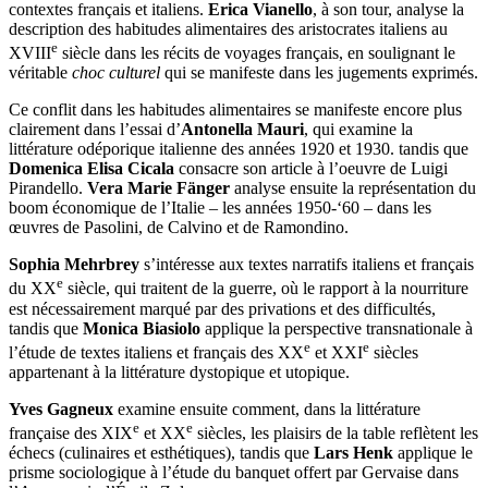
e
e
nourriture, dans l’analyse de farces (du XV
au XVII
siècle) des
contextes français et italiens.
Erica Vianello
, à son tour, analyse la
description des habitudes alimentaires des aristocrates italiens au
e
XVIII
siècle dans les récits de voyages français, en soulignant le
véritable
choc culturel
qui se manifeste dans les jugements exprimés.
Ce conflit dans les habitudes alimentaires se manifeste encore plus
clairement dans l’essai d’
Antonella Mauri
, qui examine la
littérature odéporique italienne des années 1920 et 1930. tandis que
Domenica Elisa Cicala
consacre son article à l’oeuvre de Luigi
Pirandello.
Vera Marie Fänger
analyse ensuite la représentation du
boom économique de l’Italie – les années 1950-‘60 – dans les
œuvres de Pasolini, de Calvino et de Ramondino.
Sophia Mehrbrey
s’intéresse aux textes narratifs italiens et français
e
du XX
siècle, qui traitent de la guerre, où le rapport à la nourriture
est nécessairement marqué par des privations et des difficultés,
tandis que
Monica Biasiolo
applique la perspective transnationale à
e
e
l’étude de textes italiens et français des XX
et XXI
siècles
appartenant à la littérature dystopique et utopique.
Yves Gagneux
examine ensuite comment, dans la littérature
e
e
française des XIX
et XX
siècles, les plaisirs de la table reflètent les
échecs (culinaires et esthétiques), tandis que
Lars Henk
applique le