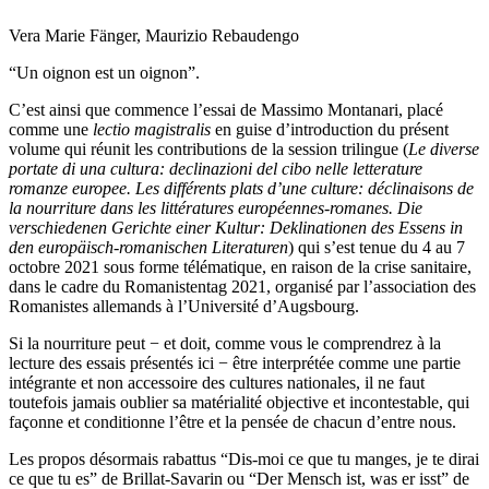
Introduction
Vera Marie Fänger, Maurizio Rebaudengo
“Un oignon est un oignon”.
C’est ainsi que commence l’essai de Massimo Montanari, placé
comme une
lectio magistralis
en guise d’introduction du présent
volume qui réunit les contributions de la session trilingue (
Le diverse
portate di una cultura: declinazioni del cibo nelle letterature
romanze europee. Les différents plats d’une culture: déclinaisons de
la nourriture dans les littératures européennes-romanes. Die
verschiedenen Gerichte einer Kultur: Deklinationen des Essens in
den europäisch-romanischen Literaturen
) qui s’est tenue du 4 au 7
octobre 2021 sous forme télématique, en raison de la crise sanitaire,
dans le cadre du Romanistentag 2021, organisé par l’association des
Romanistes allemands à l’Université d’Augsbourg.
Si la nourriture peut − et doit, comme vous le comprendrez à la
lecture des essais présentés ici − être interprétée comme une partie
intégrante et non accessoire des cultures nationales, il ne faut
toutefois jamais oublier sa matérialité objective et incontestable, qui
façonne et conditionne l’être et la pensée de chacun d’entre nous.
Les propos désormais rabattus “Dis-moi ce que tu manges, je te dirai