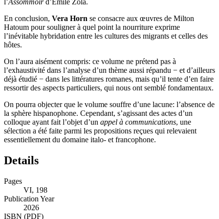
prisme sociologique à l’étude du banquet offert par Gervaise dans
l’
Assommoir
d’Émile Zola.
En conclusion,
Vera Horn
se consacre aux œuvres de Milton
Hatoum pour souligner à quel point la nourriture exprime
l’inévitable hybridation entre les cultures des migrants et celles des
hôtes.
On l’aura aisément compris: ce volume ne prétend pas à
l’exhaustivité dans l’analyse d’un thème aussi répandu − et d’ailleurs
déjà étudié − dans les littératures romanes, mais qu’il tente d’en faire
ressortir des aspects particuliers, qui nous ont semblé fondamentaux.
On pourra objecter que le volume souffre d’une lacune: l’absence de
la sphère hispanophone. Cependant, s’agissant des actes d’un
colloque ayant fait l’objet d’un
appel à communications
, une
sélection a été faite parmi les propositions reçues qui relevaient
essentiellement du domaine italo- et francophone.
Details
Pages
VI, 198
Publication Year
2026