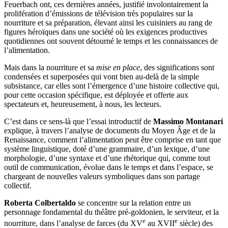
ce que tu es” de Brillat-Savarin ou “Der Mensch ist, was er isst” de
Feuerbach ont, ces dernières années, justifié involontairement la
prolifération d’émissions de télévision très populaires sur la
nourriture et sa préparation, élevant ainsi les cuisiniers au rang de
figures héroïques dans une société où les exigences productives
quotidiennes ont souvent détourné le temps et les connaissances de
l’alimentation.
Mais dans la nourriture et sa
mise en place
, des significations sont
condensées et superposées qui vont bien au-delà de la simple
subsistance, car elles sont l’émergence d’une histoire collective qui,
pour cette occasion spécifique, est déployée et offerte aux
spectateurs et, heureusement, à nous, les lecteurs.
C’est dans ce sens-là que l’essai introductif de
Massimo Montanari
explique, à travers l’analyse de documents du Moyen Âge et de la
Renaissance, comment l’alimentation peut être comprise en tant que
système linguistique, doté d’une grammaire, d’un lexique, d’une
morphologie, d’une syntaxe et d’une rhétorique qui, comme tout
outil de communication, évolue dans le
temps et dans l’espace, se
chargeant de nouvelles valeurs symboliques dans son partage
collectif.
Roberta Colbertaldo
se concentre sur la relation entre un
personnage fondamental du théâtre pré-goldonien, le serviteur, et la