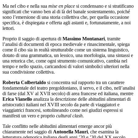
hanno spesso sottratto tempo e conoscenze all’alimentazione.
Ma nel cibo e nella sua
mise en place
si condensano e si stratificano
significati che vanno ben al di là del banale sostentamento, poiché
sono l’emersione di una storia collettiva che, per quella occasione
specifica, è dispiegata e offerta agli astanti e, fortunatamente, a noi
lettori.
Proprio il saggio di apertura di
Massimo Montanari
, tramite
l’analisi di documenti di epoca medievale e rinascimentale, spiega
come il cibo sia in realtà strutturabile come un sistema linguistico,
dotato di una grammatica, un lessico, una morfologia, una sintassi e
una retorica che, come ogni strumento comunicativo, cambia nel
tempo e nello spazio, caricandosi di valori simbolici ulteriori nella
sua condivisione collettiva.
Roberta Colbertaldo
si concentra sul rapporto tra un carattere
fondamentale del teatro pregoldoniano, il servo, e il cibo, nell’analisi
di farse (dal XV al XVII secolo) di area francese ed italiana, mentre
Erica Vianello
analizza la descrizione delle abitudini alimentari di
aristocratici italiani nel XVIII secolo da parte di viaggiatori e
viaggiatrici francesi, sottolineando come nei giudizi espressi si
manifesti un vero e proprio
cultural clash
.
Tale conflitto nelle abitudini alimentari emerge ancor più
chiaramente nel saggio di
Antonella Mauri
, che esamina la