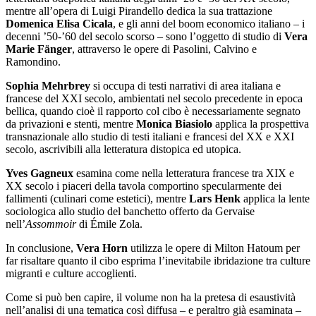
letteratura odeporica italiana degli anni ’20 e ’30 del XX secolo,
mentre all’opera di Luigi Pirandello dedica la sua trattazione
Domenica Elisa Cicala
, e gli anni del boom economico italiano – i
decenni ’50-’60 del secolo scorso – sono l’oggetto di studio di
Vera
Marie Fänger
, attraverso le opere di Pasolini, Calvino e
Ramondino.
Sophia Mehrbrey
si occupa di testi narrativi di area italiana e
francese del XXI secolo, ambientati nel secolo precedente in epoca
bellica, quando cioè il rapporto col cibo è necessariamente segnato
da privazioni e stenti, mentre
Monica Biasiolo
applica la prospettiva
transnazionale allo studio di testi italiani e francesi del XX e XXI
secolo, ascrivibili alla letteratura distopica ed utopica.
Yves Gagneux
esamina come nella letteratura francese tra XIX e
XX secolo i piaceri della tavola comportino specularmente dei
fallimenti (culinari come estetici), mentre
Lars Henk
applica la lente
sociologica allo studio del banchetto offerto da Gervaise
nell’
Assommoir
di Émile Zola.
In conclusione,
Vera Horn
utilizza le opere di Milton Hatoum per
far risaltare quanto il cibo esprima l’inevitabile ibridazione tra culture
migranti e culture accoglienti.
Come si può ben capire, il volume non ha la pretesa di esaustività