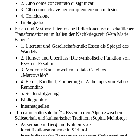
1. Cibo come espressione delle contraddizioni della vita
2. Cibo come concentrato di significati
3. Cibo come chiave per comprendere un contesto
4. Conclusione
Bibliografia
Essen und Mythos: Literarische Reflexionen gesellschaftlicher
Transformationen im Italien der Nachkriegszeit (Vera Marie
Fänger)
1. Literatur und Gesellschafskritik: Essen als Spiegel des
Wandels
2. Hunger und Überfluss: Die symbolische Funktion von
Essen in Pasolini
3. Moderne Konsumwelten in Italo Calvinos
„Marcovaldo“
4. Essen, Kindheit, Erinnerung in Althénopis von Fabrizia
Ramondino
5. Schlussfolgerung
Bibliographie
Internetquellen
„La carne sotto sale finí“ - Essen in den Alpen zwischen
Selbsterhalt und kulinarischer Tradition (Sophia Mehrbrey)
Ackerbau am Berg und Kulinarik als
Identifikationsmomente in Südtirol