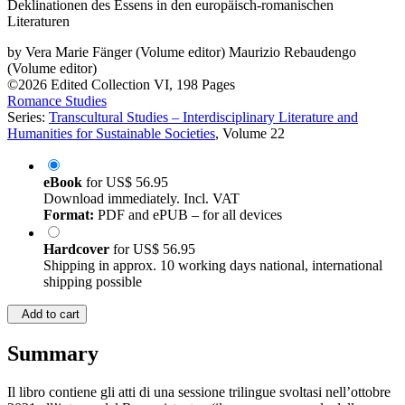
de la nourriture dans les littératures européennes-romanes
Deklinationen des Essens in den europäisch-romanischen
Literaturen
by
Vera Marie Fänger (Volume editor)
Maurizio Rebaudengo
(Volume editor)
©2026
Edited Collection
VI, 198 Pages
Romance Studies
Series:
Transcultural Studies – Interdisciplinary Literature and
Humanities for Sustainable Societies
, Volume 22
eBook
for
US$ 56.95
Download immediately. Incl. VAT
Format:
PDF and ePUB – for all devices
Hardcover
for
US$ 56.95
Shipping in approx. 10 working days national, international
shipping possible
Add to cart
Summary