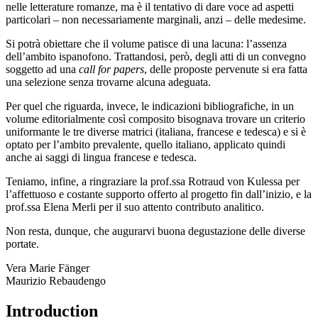
nell’analisi di una tematica così diffusa – e peraltro già esaminata –
nelle letterature romanze, ma è il tentativo di dare voce ad aspetti
particolari – non necessariamente marginali, anzi – delle medesime.
Si potrà obiettare che il volume patisce di una lacuna: l’assenza
dell’ambito ispanofono. Trattandosi, però, degli atti di un convegno
soggetto ad una
call for papers
, delle proposte pervenute si era fatta
una selezione senza trovarne alcuna adeguata.
Per quel che riguarda, invece, le indicazioni bibliografiche, in un
volume editorialmente così composito bisognava trovare un criterio
uniformante le tre diverse matrici (italiana, francese e tedesca) e si è
optato per l’ambito
prevalente, quello italiano, applicato quindi
anche ai saggi di lingua francese e tedesca.
Teniamo, infine, a ringraziare la prof.ssa Rotraud von Kulessa per
l’affettuoso e costante supporto offerto al progetto fin dall’inizio, e la
prof.ssa Elena Merli per il suo attento contributo analitico.
Non resta, dunque, che augurarvi buona degustazione delle diverse
portate.
Vera Marie Fänger
Maurizio Rebaudengo