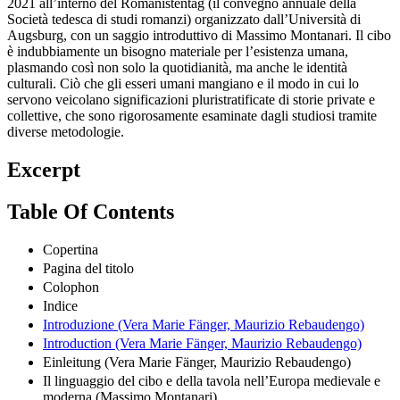
Il libro contiene gli atti di una sessione trilingue svoltasi nell’ottobre
2021 all’interno del Romanistentag (il convegno annuale della
Società tedesca di studi romanzi) organizzato dall’Università di
Augsburg, con un saggio introduttivo di Massimo Montanari. Il cibo
è indubbiamente un bisogno materiale per l’esistenza umana,
plasmando così non solo la quotidianità, ma anche le identità
culturali. Ciò che gli esseri umani mangiano e il modo in cui lo
servono veicolano significazioni pluristratificate di storie private e
collettive, che sono rigorosamente esaminate dagli studiosi tramite
diverse metodologie.
Excerpt
Table Of Contents
Copertina
Pagina del titolo
Colophon
Indice
Introduzione (Vera Marie Fänger, Maurizio Rebaudengo)
Introduction (Vera Marie Fänger, Maurizio Rebaudengo)
Einleitung (Vera Marie Fänger, Maurizio Rebaudengo)
Il linguaggio del cibo e della tavola nell’Europa medievale e