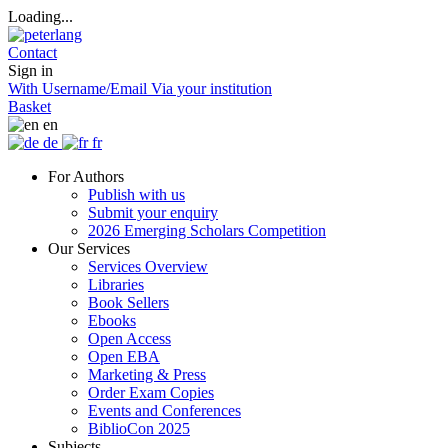
Loading...
Contact
Sign in
With Username/Email
Via your institution
Basket
en
de
fr
For Authors
Publish with us
Submit your enquiry
2026 Emerging Scholars Competition
Our Services
Services Overview
Libraries
Book Sellers
Ebooks
Open Access
Open EBA
Marketing & Press
Order Exam Copies
Events and Conferences
BiblioCon 2025
Subjects