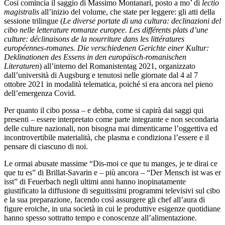
Così comincia il saggio di Massimo Montanari, posto a mo’ di
lectio
magistralis
all’inizio del volume, che state per leggere: gli atti della
sessione trilingue (
Le diverse portate di una cultura: declinazioni del
cibo nelle letterature romanze europee. Les différents plats d’une
culture: déclinaisons de la nourriture dans les littératures
européennes-romanes. Die verschiedenen Gerichte einer Kultur:
Deklinationen des Essens in den europäisch-romanischen
Literaturen
) all’interno del Romanistentag 2021, organizzato
dall’università di Augsburg e tenutosi nelle giornate dal 4 al 7
ottobre 2021 in modalità telematica, poiché si era ancora nel pieno
dell’emergenza Covid.
Per quanto il cibo possa – e debba, come si capirà dai saggi qui
presenti – essere interpretato come parte integrante e non secondaria
delle culture nazionali, non bisogna mai dimenticarne l’oggettiva ed
incontrovertibile materialità, che plasma e condiziona l’essere e il
pensare di ciascuno di noi.
Le ormai abusate massime “Dis-moi ce que tu manges, je te dirai ce
que tu es” di Brillat-Savarin e – più ancora – “Der Mensch ist was er
isst” di Feuerbach negli ultimi anni hanno inopinatamente
giustificato la diffusione di seguitissimi programmi televisivi sul cibo
e la sua preparazione, facendo così assurgere gli chef all’aura di
figure eroiche, in una società in cui le produttive esigenze quotidiane