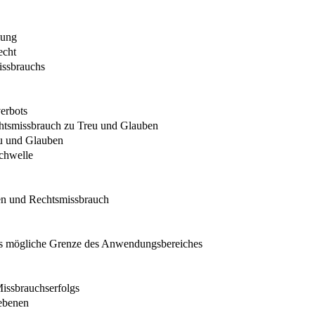
lung
echt
issbrauchs
erbots
chtsmissbrauch zu Treu und Glauben
eu und Glauben
schwelle
en und Rechtsmissbrauch
 als mögliche Grenze des Anwendungsbereiches
Missbrauchserfolgs
sebenen