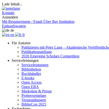
Lade Inhalt...
Kontakt
Anmelden
Mit Benutzername / Email
Über Ihre Institution
Einkaufswagen
de
en
fr
Für Autoren
Publizieren mit Peter Lang – Akademische Veröffentlic
Publikationsanfrage
2026 Emerging Scholars Competition
Serviceleistungen
Serviceleistungen
Bibliotheken
Buchhändler
E-books
Open Access
Open EBA
Marketing & Presse
Probeexemplare
Veranstaltungen
BiblioCon 2025
Fachgebiete