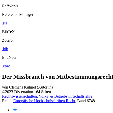
RefWorks
Reference Manager
.ris
BibTeX
Zotero
.bib
EndNote
.enw
Der Missbrauch von Mitbestimmungsrechte
von
Clemens Kühnel (Autor:in)
©2023
Dissertation
164 Seiten
Rechtswissenschaften, Volks- & Betriebswirtschaftslehre
Reihe:
Europäische Hochschulschriften Recht
, Band 6748