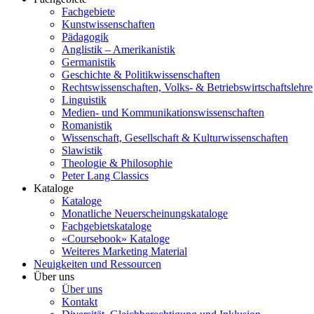
Fachgebiete
Kunstwissenschaften
Pädagogik
Anglistik – Amerikanistik
Germanistik
Geschichte & Politikwissenschaften
Rechtswissenschaften, Volks- & Betriebswirtschaftslehre
Linguistik
Medien- und Kommunikationswissenschaften
Romanistik
Wissenschaft, Gesellschaft & Kulturwissenschaften
Slawistik
Theologie & Philosophie
Peter Lang Classics
Kataloge
Kataloge
Monatliche Neuerscheinungskataloge
Fachgebietskataloge
«Coursebook» Kataloge
Weiteres Marketing Material
Neuigkeiten und Ressourcen
Über uns
Über uns
Kontakt