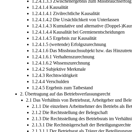
1.2.4.1.3.3 Zwischenergebnis zum Missbrauchserfolg
1.2.4.1.4 Kausalität
1.2.4.1.4.1 Zivilrechtliche Kausalität
1.2.4.1.4.2 Die Ursächlichkeit von Unterlassen
1.2.4.1.4.3 Kumulative und alternative (Doppel-)Kausa
1.2.4.1.4.4 Kausalität bei Gremienentscheidungen
1.2.4.1.4.5 Ergebnis zur Kausalität
1.2.4.1.5 (wertende) Erfolgszurechnung
1.2.4.1.6 Das Missbrauchssubjekt bzw. das Hinzutrete
1.2.4.1.6.1 Verhaltenszurechnung
1.2.4.1.6.2 Wissenszurechnung
1.2.4.2 Subjektive Merkmale
1.2.4.3 Rechtswidrigkeit
1.2.4.4 Verschulden
1.2.4.5 Ergebnis zum Tatbestand
2. Übertragung auf das Betriebsverfassungsrecht
2.1 Das Verhältnis von Betriebsrat, Arbeitgeber und Bele
2.1.1 Die einzelnen Arbeitnehmer des Betriebs als Bet
2.1.2 Die Rechtsstellung der Belegschaft
2.1.3 Die Rechtsstellung des Betriebsrats im Verhält
2.1.3.1 Die Rechtsträgerschaft der Beteiligungsrechte
2.1.3.1.1 Der Betriebsrat als Träger der Beteiligungsr