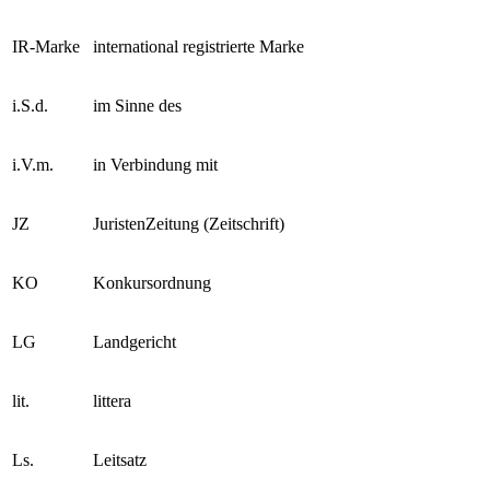
IR-Marke
international registrierte Marke
i.S.d.
im Sinne des
i.V.m.
in Verbindung mit
JZ
JuristenZeitung (Zeitschrift)
KO
Konkursordnung
LG
Landgericht
lit.
littera
Ls.
Leitsatz