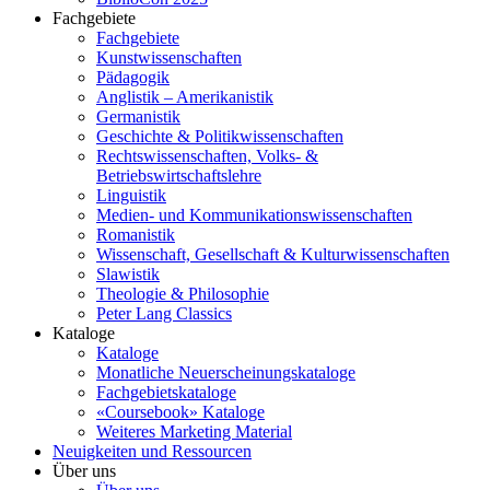
Fachgebiete
Fachgebiete
Kunstwissenschaften
Pädagogik
Anglistik – Amerikanistik
Germanistik
Geschichte & Politikwissenschaften
Rechtswissenschaften, Volks- &
Betriebswirtschaftslehre
Linguistik
Medien- und Kommunikationswissenschaften
Romanistik
Wissenschaft, Gesellschaft & Kulturwissenschaften
Slawistik
Theologie & Philosophie
Peter Lang Classics
Kataloge
Kataloge
Monatliche Neuerscheinungskataloge
Fachgebietskataloge
«Coursebook» Kataloge
Weiteres Marketing Material
Neuigkeiten und Ressourcen
Über uns