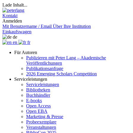
Lade Inhalt...
Kontakt
Anmelden
Mit Benutzername / Email
Über Ihre Institution
Einkaufswagen
de
en
fr
Für Autoren
Publizieren mit Peter Lang – Akademische
Veröffentlichungen
Publikationsanfrage
2026 Emerging Scholars Competition
Serviceleistungen
Serviceleistungen
Bibliotheken
Buchhändler
E-books
Open Access
Open EBA
Marketing & Presse
Probeexemplare
Veranstaltungen
BiblioCon 2025