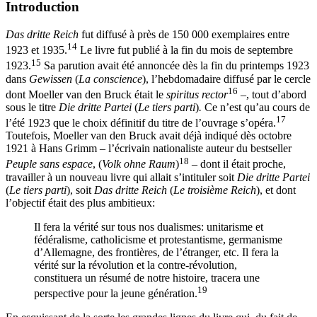
Introduction
Das dritte Reich
fut diffusé à près de 150 000 exemplaires entre
14
1923 et 1935.
Le livre fut publié à la fin du mois de septembre
15
1923.
Sa parution avait été annoncée dès la fin du printemps 1923
dans
Gewissen
(
La conscience
), l’hebdomadaire diffusé par le cercle
16
dont Moeller van den Bruck était le
spiritus rector
–, tout d’abord
sous le titre
Die dritte Partei
(
Le tiers parti
)
.
Ce n’est qu’au cours de
17
l’été 1923 que le choix définitif du titre de l’ouvrage s’opéra.
Toutefois, Moeller van den Bruck avait déjà indiqué dès octobre
1921 à Hans Grimm
– l’écrivain nationaliste auteur du bestseller
18
Peuple sans espace
, (
Volk ohne Raum
)
– dont il était proche,
travailler à un nouveau livre qui allait s’intituler soit
Die dritte Partei
(
Le tiers parti
), soit
Das dritte Reich
(
Le troisième Reich
), et dont
l’objectif était des plus ambitieux:
Il fera la vérité sur tous nos dualismes: unitarisme et
fédéralisme, catholicisme et protestantisme, germanisme
d’Allemagne, des frontières, de l’étranger, etc. Il fera la
vérité sur la révolution et la contre-révolution,
constituera un résumé de notre histoire, tracera une
19
perspective pour la jeune génération.