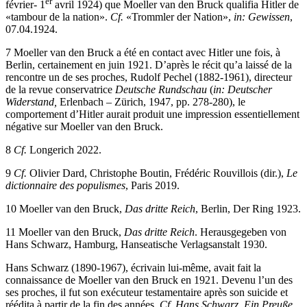
er
février- 1
avril 1924) que Moeller van den Bruck qualifia Hitler
de
«tambour de la nation».
Cf.
«Trommler der Nation»,
in: Gewissen
,
07.04.1924.
7
Moeller van den Bruck a été en contact avec Hitler
une fois, à
Berlin, certainement en juin 1921. D’après le récit qu’a laissé de la
rencontre un de ses proches, Rudolf Pechel (1882-1961), directeur
de la revue conservatrice
Deutsche Rundschau
(
in: Deutscher
Widerstand,
Erlenbach – Zürich, 1947, pp. 278-280), le
comportement d’Hitler aurait produit une impression essentiellement
négative sur Moeller van den Bruck.
8
Cf.
Longerich 2022.
9
Cf.
Olivier Dard, Christophe Boutin, Frédéric Rouvillois (dir.),
Le
dictionnaire des populismes
, Paris 2019.
10
Moeller van den Bruck,
Das dritte Reich
, Berlin, Der Ring 1923.
11
Moeller van den Bruck,
Das dritte Reich
. Herausgegeben von
Hans Schwarz
, Hamburg, Hanseatische Verlagsanstalt 1930.
Hans Schwarz
(1890-1967), écrivain lui-même, avait fait la
connaissance de Moeller van den Bruck en 1921. Devenu l’un des
ses proches, il fut son exécuteur testamentaire après son suicide et
réédita à partir de la fin des années.
Cf. Hans Schwarz, Ein Preuße