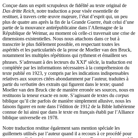
Conçue dans un esprit scrupuleux de fidélité au texte original de
Das dritte Reich,
notre traduction a pour visée essentielle de
restituer, à travers cette œuvre majeure, l’état d’esprit qui, un peu
plus de quatre ans après la fin de la Grande Guerre, était celui d’une
partie de la mouvance antirépublicaine dans l’Allemagne de la
République de Weimar, au moment où celle-ci traversait une crise de
dimensions existentielles. Nous nous attachons dans ce but à
transcrire le plus fidèlement possible, en respectant toutes les
aspérités et les particularités de la prose de Moeller van den Bruck,
notamment les multiples répétitions qui rythment et émaillent ses
e
phrases. S’adressant à des lecteurs du XXI
siècle, la traduction est
complétée par les informations nécessaires à la compréhension du
texte publié en 1923, y compris par les indications indispensables
relatives aux sources citées abondamment par
l’auteur, traduites à
partir du
verbatim
des extraits qui figurent dans le texte; quand
Moeller van den Bruck cite de manière erronée ses sources, nous en
restituons la teneur exacte en note. S’agissant de textes du
corpus
biblique qu’il cite parfois de manière simplement allusive, nous les
faisons figurer en note dans l’édition de 1912 de la Bible luthérienne
connue de lui ainsi que dans le texte en français établi par l’Alliance
biblique universelle en 1978.
Notre traduction restitue également sans mention spéciale les
guillemets utilisés par l’auteur quand il a recours à ce procédé pour