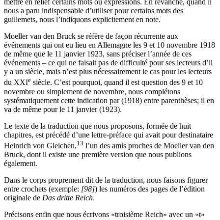
mettre en relief certains mots ou expressions. En revanche, quand il
nous a paru indispensable d’utiliser pour certains mots des
guillemets, nous l’indiquons explicitement en note.
Moeller van den Bruck se réfère de façon récurrente aux
événements qui ont eu lieu en Allemagne les 9 et 10 novembre 1918
de même que le 11 janvier 1923, sans préciser l’année de ces
événements – ce qui ne faisait pas de difficulté pour ses lecteurs d’il
y a un siècle, mais n’est plus nécessairement le cas pour les lecteurs
e
du XXI
siècle. C’est pourquoi, quand il est question des 9 et 10
novembre ou simplement de novembre, nous complétons
systématiquement cette indication par (1918) entre parenthèses; il en
va de même pour le 11 janvier (1923).
Le texte de la traduction que nous proposons, formée de huit
chapitres, est précédé d’une lettre-préface qui avait pour destinataire
13
Heinrich von Gleichen
,
l’un des amis proches de Moeller van den
Bruck, dont il existe une première version que nous publions
également.
Dans le corps proprement dit de la traduction, nous faisons figurer
entre crochets (exemple:
[98]
) les numéros des pages de l’édition
originale de
Das dritte Reich
.
Précisons enfin que nous écrivons «troisième Reich» avec un «t»