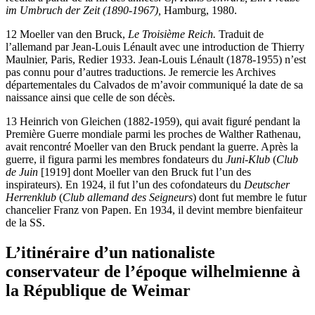
im Umbruch der Zeit (1890-1967),
Hamburg, 1980.
12
Moeller van den Bruck,
Le Troisième Reich.
Traduit de
l’allemand par Jean-Louis Lénault avec une introduction de Thierry
Maulnier
, Paris, Redier 1933. Jean-Louis Lénault (1878-1955) n’est
pas connu pour d’autres traductions. Je remercie les Archives
départementales du Calvados de m’avoir communiqué la date de sa
naissance ainsi que celle de son décès.
13
Heinrich von Gleichen
(1882-1959), qui avait figuré pendant la
Première Guerre mondiale parmi les proches de Walther Rathenau
,
avait rencontré Moeller van den Bruck pendant la guerre. Après la
guerre, il figura parmi les membres fondateurs du
Juni-Klub
(
Club
de Juin
[1919] dont Moeller van den Bruck fut l’un des
inspirateurs). En 1924, il fut l’un des cofondateurs du
Deutscher
Herrenklub
(
Club allemand des Seigneurs
) dont fut membre le futur
chancelier Franz von Papen
. En 1934, il devint membre bienfaiteur
de la SS.
L’itinéraire d’un nationaliste
conservateur de l’époque wilhelmienne à
la République de Weimar