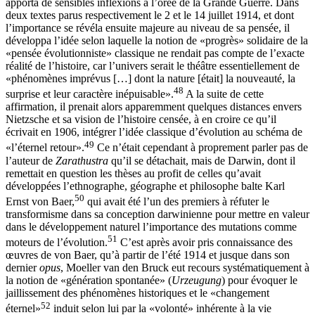
apporta de sensibles inflexions à l’orée de la Grande Guerre. Dans
deux textes parus respectivement le 2 et le 14 juillet 1914, et dont
l’importance se révéla ensuite majeure au niveau de sa pensée, il
développa l’idée selon laquelle la notion de «progrès» solidaire de la
«pensée évolutionniste» classique ne rendait pas compte de l’exacte
réalité de l’histoire, car l’univers serait le théâtre essentiellement de
«phénomènes imprévus […] dont la nature [était] la nouveauté, la
48
surprise et leur caractère inépuisable».
A la suite de cette
affirmation, il prenait alors apparemment quelques distances envers
Nietzsche
et sa vision de l’histoire censée, à en croire ce qu’il
écrivait en 1906, intégrer l’idée classique d’évolution au schéma de
49
«l’éternel retour».
Ce n’était cependant à proprement parler pas de
l’auteur de
Zarathustra
qu’il se détachait, mais de Darwin
, dont il
remettait en question les thèses au profit de celles qu’avait
développées l’ethnographe, géographe et philosophe balte Karl
50
Ernst von Baer
,
qui avait été l’un des premiers à réfuter le
transformisme dans sa conception darwinienne pour mettre en valeur
dans le développement naturel l’importance des mutations comme
51
moteurs de l’évolution.
C’est après avoir pris connaissance des
œuvres de von Baer, qu’à partir de l’été 1914 et jusque dans son
dernier
opus
, Moeller van den Bruck eut recours systématiquement à
la notion de «génération spontanée» (
Urzeugung
) pour évoquer le
jaillissement des phénomènes historiques et le «changement
52
éternel»
induit selon lui par la «volonté» inhérente à la vie