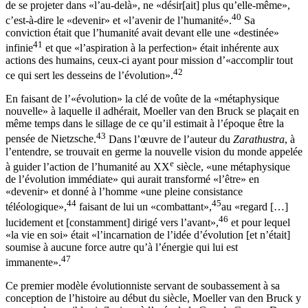
de se projeter dans «l’au-delà», ne «désir[ait] plus qu’elle-même»,
40
c’est-à-dire le «devenir» et «l’avenir de l’humanité».
Sa
conviction était que l’humanité avait devant elle une «destinée»
41
infinie
et que «l’aspiration à la perfection» était inhérente aux
actions des humains, ceux-ci ayant pour mission d’«accomplir tout
42
ce qui sert les desseins de l’évolution».
En faisant de l’«évolution» la clé de voûte de la «métaphysique
nouvelle» à laquelle il adhérait, Moeller van den Bruck se plaçait en
même temps dans le sillage de ce qu’il estimait à l’époque être la
43
pensée de Nietzsche
.
Dans l’œuvre de l’auteur du
Zarathustra
, à
l’entendre, se trouvait en germe la nouvelle vision du monde appelée
e
à guider l’action de l’humanité au XX
siècle, «une métaphysique
de l’évolution immédiate» qui aurait transformé «l’être» en
«devenir» et donné à l’homme «une pleine consistance
44
45
téléologique»,
faisant de lui un «combattant»,
au «regard […]
46
lucidement et [constamment] dirigé vers l’avant»,
et pour lequel
«la vie en soi» était «l’incarnation de l’idée d’évolution [et n’était]
soumise à aucune force autre qu’à l’énergie qui lui est
47
immanente».
Ce premier modèle évolutionniste servant de soubassement à sa
conception de l’histoire au début du siècle, Moeller van den Bruck y