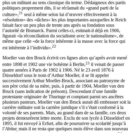
plus un militant au sens classique du terme. Dédaigneux des partis
politiques proprement dits, il se réclamait du «grand parti de la
21
culture»,
seul à même selon lui d’œuvrer effectivement à la
«résolution» des «tâches» les plus importantes auxquelles le Reich
faisait face un peu plus de trente ans après sa fondation sous
l’autorité de Bismarck
. Parmi celles-ci, estimait-il déjà en 1906,
figurait «la réconciliation du socialisme avec le nationalisme», de
même que celle «de la force inhérente à la masse avec la force qui
22
est inhérente à l’individu».
Moeller van den Bruck écrivit ces lignes alors qu’après avoir mené
23
entre 1898 et 1902 une vie bohème à Berlin,
il venait de passer
quatre années à Paris de 1902 à 1906. Né le 23 avril 1876 à
Düsseldorf sous le nom d’Arthur Moeller, il se fit appeler
successivement Arthur Moeller-Bruck, associant au patronyme de
son père celui de sa mère, puis, à partir de 1904, Moeller van den
Bruck (sans indication de prénom). Descendant d’une famille
protestante originaire de Thuringe et comptant parmi ses ancêtres
plusieurs pasteurs, Moeller van den Bruck aurait dû embrasser soit la
carrière militaire soit la carrière juridique s’il s’était conformé à la
volonté de ses parents. Mais, au grand dam de sa famille, ces deux
projets demeurèrent lettre morte. Exclu de son lycée à Düsseldorf en
1895, il fut envoyé à Erfurt, afin de poursuivre sa scolarité jusqu’à
l’
Abitur,
mais il ne resta que quelques mois élève dans son nouveau