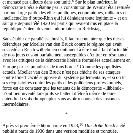
8
et menacé par ailleurs dans son unité.
Sur le plan intérieur, la
démocratie libérale établie par la constitution de Weimar était refusée
par une large partie des élites politiques, économiques, militaires et
intellectuelles d’outre-Rhin qui lui déniaient toute légitimité – et on
sait que depuis l’été 1920 les partis qui avaient mis en place la
république étaient devenus minoritaires au Reichstag.
Sans établir de parallèles abusifs, il faut reconnaître que les thèses
défendues par Moeller van den Bruck contre le régime qui avait
succédé au Reich wilhelmien continuent à être tout à fait d’actualité
de nos jours et sont parfaitement susceptibles d’entrer en résonance
avec les critiques de la démocratie libérale formulées actuellement en
9
Europe par les populistes de tous bords.
Comme les populistes
actuels, Moeller van den Bruck n’est pas chiche de ses attaques
contre l’inefficacité supposée du système parlementaire, et si on lit
ses réquisitoires contre les partis et les politiciens professionnels,
force est de constater que les tenants de la démocratie «illibérale»
n’ont rien inventé lorsqu’ils se flattent d’être à même de faire
entendre la voix du «peuple» sans avoir recours à des instances
intermédiaires.
*
10
Après sa première édition parue en 1923,
Das dritte Reich
a été
publié à partir de 1930 dans une version modifiée et tronquée,