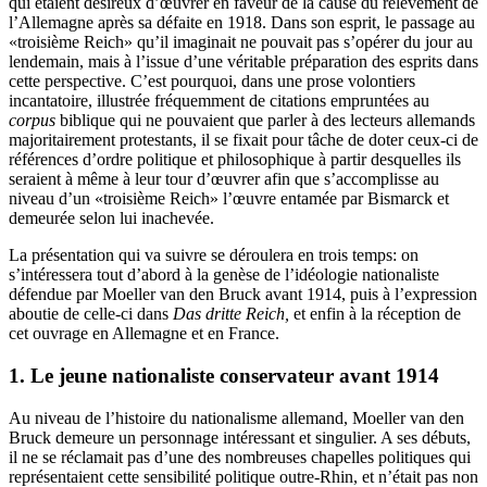
qui étaient désireux d’œuvrer en faveur de la cause du relèvement de
l’Allemagne après sa défaite en 1918. Dans son esprit, le passage au
«troisième Reich» qu’il imaginait ne pouvait pas s’opérer du jour au
lendemain, mais à l’issue d’une véritable préparation des esprits dans
cette perspective. C’est pourquoi, dans une prose volontiers
incantatoire, illustrée fréquemment de citations empruntées au
corpus
biblique qui ne pouvaient que parler à des lecteurs allemands
majoritairement protestants, il se fixait pour tâche de doter ceux-ci de
références d’ordre politique et philosophique à partir desquelles ils
seraient à même à leur tour d’œuvrer afin que s’accomplisse au
niveau d’un «troisième Reich» l’œuvre entamée par Bismarck
et
demeurée selon lui inachevée.
La présentation qui va suivre se déroulera en trois temps: on
s’intéressera tout d’abord à la genèse de l’idéologie nationaliste
défendue par Moeller van den Bruck
avant 1914, puis à l’expression
aboutie de celle-ci dans
Das dritte Reich,
et enfin à la réception de
cet ouvrage en Allemagne et en France.
1.
Le jeune nationaliste conservateur avant 1914
Au niveau de l’histoire du nationalisme allemand, Moeller van den
Bruck demeure un personnage intéressant et singulier. A ses débuts,
il ne se réclamait pas d’une des nombreuses chapelles politiques qui
représentaient cette sensibilité politique outre-Rhin, et n’était pas non