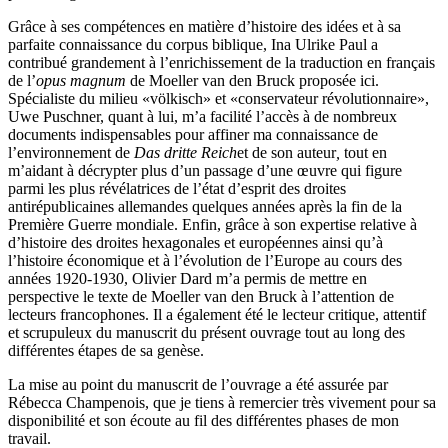
Grâce à ses compétences en matière d’histoire des idées et à sa
parfaite connaissance du corpus biblique, Ina Ulrike Paul a
contribué grandement à l’enrichissement de la traduction en français
de l’
opus magnum
de Moeller van den Bruck proposée ici.
Spécialiste du milieu «völkisch» et «conservateur révolutionnaire»,
Uwe Puschner, quant à lui, m’a facilité l’accès à de nombreux
documents indispensables pour affiner ma connaissance de
l’environnement de
Das dritte Reich
et de son auteur
,
tout en
m’aidant à décrypter plus d’un passage d’une œuvre qui figure
parmi les plus révélatrices de l’état d’esprit des droites
antirépublicaines allemandes quelques années après la fin de la
Première Guerre mondiale. Enfin, grâce à son expertise relative à
d’histoire des droites hexagonales et européennes ainsi qu’à
l’histoire économique et à l’évolution de l’Europe au cours des
années 1920-1930, Olivier Dard m’a permis de mettre en
perspective le texte de Moeller van den Bruck à l’attention de
lecteurs francophones. Il a également été le lecteur critique, attentif
et scrupuleux du manuscrit du présent ouvrage tout au long des
différentes étapes de sa genèse.
La mise au point du manuscrit de l’ouvrage a été assurée par
Rébecca Champenois, que je tiens à remercier très vivement pour sa
disponibilité et son écoute au fil des différentes phases de mon
travail.