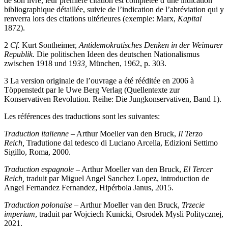
de son livre, leur première citation est complétée d’une indication
bibliographique détaillée, suivie de l’indication de l’abréviation qui y
renverra lors des citations ultérieures (exemple: Marx
,
Kapital
1872).
2
Cf.
Kurt Sontheimer,
Antidemokratisches Denken in der Weimarer
Republik.
Die politischen Ideen des deutschen Nationalismus
zwischen 1918 und 19
33,
München, 1962, p. 303.
3
La version originale de l’ouvrage a été rééditée en 2006 à
Töppenstedt par le Uwe Berg Verlag (Quellentexte zur
Konservativen Revolution. Reihe: Die Jungkonservativen, Band 1).
Les références des traductions sont les suivantes:
Traduction italienne –
Arthur Moeller van den Bruck,
Il Terzo
Reich,
Tradutione dal tedesco di Luciano Arcella, Edizioni Settimo
Sigillo, Roma, 2000.
Traduction espagnole –
Arthur Moeller van den Bruck,
El Tercer
Reich,
traduit par Miguel Angel Sanchez Lopez, introduction de
Angel Fernandez Fernandez, Hipérbola Janus, 2015.
Traduction polonaise –
Arthur Moeller van den Bruck,
Trzecie
imperium
, traduit par Wojciech Kunicki, Osrodek Mysli Politycznej,
2021.