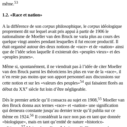
53
même.
1.2.
«Race et nation»
A la différence de son
corpus
philosophique, le
corpus
idéologique
proprement dit sur lequel avait pris appui à partir de 1906 le
nationalisme de Moeller van den Bruck ne varia plus au cours des
quelque vingt années pendant lesquelles il fut encore productif. Il
était organisé autour des deux notions de «race» et de «nation» ainsi
que de l’idée selon laquelle il existerait des «peuples vieux» et des
«peuples jeunes».
Même si, spontanément, il ne viendrait pas à l’idée de citer Moeller
van den Bruck parmi les théoriciens les plus en vue de la «race», il
n’en reste pas moins que son apport personnel aux discussions sur
54
cette notion et sur les «valeurs des peuples»
qui faisaient florès au
e
début du XX
siècle fut loin d’être négligeable.
55
Dès le premier article qu’il consacra au sujet en 1908,
Moeller van
den Bruck donna aux termes «race» et «nation» une signification
qui demeura constante jusqu’au dernier texte qu’il publia sur ce
56
thème en 1924.
Il considérait la race non pas en tant que donnée
«biologique», mais en tant qu’entité de nature «historico-
57