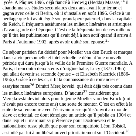
24
lycée. A Pâques 1896, déjà fiancé à Hedwig (Hedda) Maasse,
il
abandonna ses études secondaires deux ans avant leur terme et
gagna avec celle-ci Berlin, où il s’installa en août 1896. Grâce à un
héritage que lui avait légué son grand-père paternel, dans la capitale
du Reich, il fréquenta assidument les milieux littéraires et artistiques
d’avant-garde de l’époque. C’est de la fréquentation de ces milieux
qu’il
tira les publications qu’il avait déjà à son actif quand il arriva à
25
Paris à l’automne 1902, après avoir quitté son épouse.
Ce séjour parisien fut décisif pour Moeller van den Bruck et marqua
dans sa vie personnelle et intellectuelle le début d’une nouvelle
période qui dura jusqu’à la veille de la Première Guerre mondiale. A
Paris, il rencontra deux sœurs d’origine balte, Lucy
(1877-1965) –
qui allait devenir sa seconde épouse – et Elisabeth Kaerrick
(1886-
1966). Grâce à celles-ci, il fit la connaissance du romancier et
26
essayiste russe
Dimitri Merejkovski
, qui était déjà très connu dans
27
les milieux littéraires européens. D’aucuns
considèrent que
Merejkovski devint alors pour le jeune Moeller van den Bruck (qui
n’avait pas encore trente ans) une sorte de mentor. C’est en effet à la
suite de sa rencontre avec l’écrivain russe qu’il s’ouvrit au monde
slave et oriental, ce dont témoigne un article qu’il publia en 1904 et
dans lequel il marquait sa préférence pour Dostoïevski
et le
nationalisme russe plutôt que pour son compatriote Léon Tolstoï,
28
assimilé par lui à un libéral ouvert prioritairement sur l’Occident.