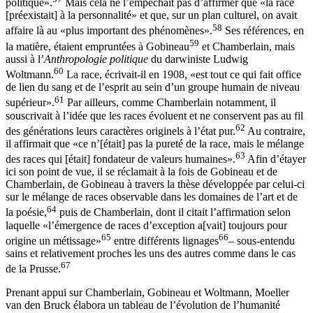
politique».
Mais cela ne l’empêchait pas d’affirmer que «la race
[préexistait] à la personnalité» et que, sur un plan culturel, on avait
58
affaire là au «plus important des phénomènes».
Ses références, en
59
la matière, étaient empruntées à Gobineau
et
Chamberlain
, mais
aussi à l’
Anthropologie politique
du darwiniste Ludwig
60
Woltmann
.
La race, écrivait-il en 1908, «est tout ce qui fait office
de lien du sang et de l’esprit au sein d’un groupe humain de niveau
61
supérieur».
Par ailleurs, comme Chamberlain notamment, il
souscrivait à l’idée que les races évoluent et ne conservent pas au fil
62
des générations leurs caractères originels à l’état pur.
Au contraire,
il affirmait que «ce n’[était] pas la pureté de la race, mais le mélange
63
des races qui [était] fondateur de valeurs humaines».
Afin d’étayer
ici son point de vue, il se réclamait à la fois de Gobineau et de
Chamberlain, de Gobineau à travers la thèse développée par celui-ci
sur le mélange de races observable dans les domaines de l’art et de
64
la poésie,
puis de Chamberlain, dont il citait l’affirmation selon
laquelle «l’émergence de races d’exception a[vait] toujours pour
65
66
origine un métissage»
entre différents lignages
– sous-entendu
sains et relativement proches les uns des autres comme dans le cas
67
de la Prusse.
Prenant appui sur Chamberlain
, Gobineau
et Woltmann
, Moeller
van den Bruck élabora un tableau de l’évolution de l’humanité