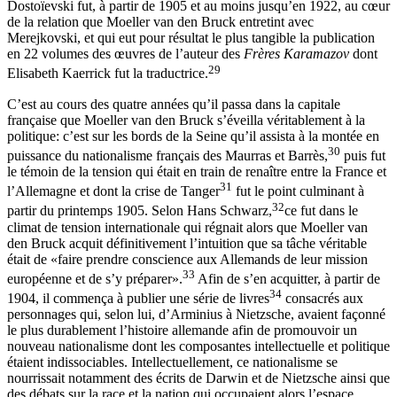
Dostoïevski fut, à partir de 1905 et au moins jusqu’en 1922, au cœur
de la relation que Moeller van den Bruck entretint avec
Merejkovski, et qui eut pour résultat le plus tangible la publication
en 22 volumes des œuvres de l’auteur des
Frères Karamazov
dont
29
Elisabeth Kaerrick fut la traductrice.
C’est au cours des quatre années qu’il passa dans la capitale
française que Moeller van den Bruck s’éveilla véritablement à la
politique: c’est sur les bords de la Seine qu’il assista à la montée en
30
puissance du nationalisme français des Maurras
et Barrès,
puis fut
le témoin de la tension qui était en train de renaître entre la France et
31
l’Allemagne et dont la crise de Tanger
fut le point culminant à
32
partir du printemps 1905. Selon Hans Schwarz
,
ce fut dans le
climat de tension internationale qui régnait alors que Moeller van
den Bruck acquit définitivement l’intuition que sa tâche véritable
était de «faire prendre conscience aux Allemands de leur mission
33
européenne et de s’y préparer».
Afin de s’en acquitter, à partir de
34
1904, il commença à publier une série de livres
consacrés aux
personnages qui, selon lui, d’Arminius
à Nietzsche
, avaient façonné
le plus durablement l’histoire allemande afin de promouvoir un
nouveau nationalisme dont les composantes intellectuelle et politique
étaient indissociables. Intellectuellement, ce nationalisme se
nourrissait notamment des écrits de Darwin
et de Nietzsche ainsi que
des débats sur la race et la nation qui occupaient alors l’espace