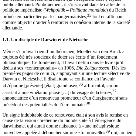
public allemand. Politiquement, il s’inscrivait dans le cadre de la
politique impérialiste (
Weltpolitik
–
Politique mondiale
) du Reich,
35
prônée en particulier par les pangermanistes,
tout en affichant
comme objectif d’aider à renforcer la cohésion interne de la société
allemande.
1.1.
Un disciple de Darwin
et de Nietzsche
Même s’il n’avait rien d’un théoricien, Moeller van den Bruck a
toujours été très soucieux de doter ses écrits d’un fondement
philosophique. Ce fondement, il l’avait défini dans le livre qu’il
dédia à ses «contemporains» en 1906,
Die Zeitgenossen
. Dès les
premières pages de celui-ci, s’appuyant sur une lecture sélective de
Darwin
et Nietzsche
, il disait toute sa confiance en l’avenir.
36
«L’époque [présente] [était] grandiose»,
affirmait-il, car on
37
assistait à une «métamorphose […] du visage de la terre»,
annonciatrice d’un renouveau prometteur d’un élargissement sans
38
précédent des potentialités de l’être humain.
Un signe indubitable de ce renouveau était à son avis la remise en
cause de la vision chrétienne du monde suite à l’émergence du
darwinisme, qui aurait donné naissance à «une métaphysique
39
nouvelle» appelée à déboucher sur une «foi nouvelle»
qui, au lieu