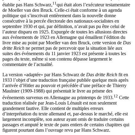
11
établie pas Hans
Schwarz
,
qui était alors l’exécuteur testamentaire
de Moeller van den Bruck. Celle-ci était conforme à un agenda
politique qui s’inscrivait entièrement dans la nouvelle donne
consécutive à la percée électorale des nationaux-socialistes en
septembre 1930 et qui, par définition, n’avait pas pu être celui de
l’auteur disparu en 1925. Expurgée de toutes les allusions directes
aux événements de 1923 en Allemagne qui émaillent l’édition du
livre mise au point par Moeller van den Bruck, cette version de
Das
dritte Reich
ne permet pas de percevoir que la situation liée aux
suites des événements du 11 janvier 1923 est présente à toutes les
pages du texte, même si son contenu dépasse largement le
commentaire de l’actualité.
La version «adaptée» par Hans Schwarz
de
Das dritte Reich
fit en
1933 l’objet d’une traduction française publiée quelque mois après
l’arrivée d’Hitler
au pouvoir et précédée d’une préface de Thierry
Maulnier
(1909-1988) qui présentait le livre au prisme des
12
événements survenus en Allemagne au printemps de 1933.
Cette
traduction réalisée par Jean-Louis Lénault est non seulement
grandement fautive. Elle contient de multiples erreurs
d’interprétation du texte allemand et, par-dessus le marché, elle est
largement incomplète, son auteur ayant omis de traduire certains
passages et amputé le texte de pans entiers de certains chapitres qui
figurent pourtant dans l’ouvrage revu par Hans Schwarz.