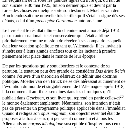
En esquissant de la sorte les grandes lignes du livre qui, du fait de
son suicide le 30 mai 1925, fut son dernier
opus
et devint par la
force des choses en quelque sorte son testament, Moeller van den
Bruck endossait une nouvelle fois le rôle qu’il s’était assigné dès ses
débuts, celui d’un
preaceptor Germaniae
autoproclamé.
Le livre était le résultat ultime du cheminement amorcé déjà 1914
par un auteur nationaliste et conservateur qui s’était attribué
prioritairement comme mission de révéler à ses compatriotes quelle
était leur vocation spécifique en tant qu’Allemands. Il les invitait à
s’intéresser à leurs grands ancêtres tout en les incitant à prendre
pleinement leur place dans le monde de leur époque.
De par les questions qui y sont abordées et le contexte de sa
parution, la tentation peut être grande de considérer
Das dritte Reich
comme l’œuvre d’un théoricien désireux de définir une doctrine
politique. Moeller van den Bruck ne se désintéressait aucunement de
l’évolution du monde et singulièrement de l’Allemagne: après 1918,
il la commentait au fil des semaines dans les chroniques qu’il
20
publiait dans
Gewissen,
et son livre qui reprend en partie celles-ci
le montre également amplement. Néanmoins, son intention n’était
pas de présenter un programme politique applicable dans l’immédiat.
Quand il rédigea son
opus magnum,
son objectif essentiel était de
proposer à la fois à ceux qui pensaient comme lui et à tous les
Allemands un
corpus idéologique
susceptible d’inspirer tous ceux