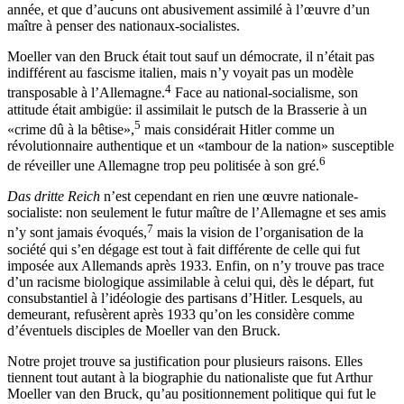
année, et que d’aucuns ont abusivement assimilé à l’œuvre d’un
maître à penser des nationaux-socialistes.
Moeller van den Bruck était tout sauf un démocrate, il n’était pas
indifférent au fascisme italien, mais n’y voyait pas un modèle
4
transposable à l’Allemagne.
Face au national-socialisme, son
attitude était ambigüe: il assimilait le putsch de la Brasserie à un
5
«crime dû à la bêtise»,
mais considérait Hitler
comme un
révolutionnaire authentique et un «tambour de la nation» susceptible
6
de réveiller une Allemagne trop peu politisée à son gré.
Das dritte Reich
n’est cependant en rien une œuvre nationale-
socialiste: non seulement le futur maître de l’Allemagne et ses amis
7
n’y sont jamais évoqués,
mais la vision de l’organisation de la
société qui s’en dégage est tout à fait différente de celle qui fut
imposée aux Allemands après 1933. Enfin, on n’y trouve pas trace
d’un racisme biologique assimilable à celui qui, dès le départ, fut
consubstantiel à l’idéologie des partisans d’Hitler
. Lesquels, au
demeurant, refusèrent après 1933 qu’on les considère comme
d’éventuels disciples de Moeller van den Bruck.
Notre projet trouve sa justification pour plusieurs raisons. Elles
tiennent tout autant à la biographie du nationaliste que fut Arthur
Moeller van den Bruck, qu’au positionnement politique qui fut le