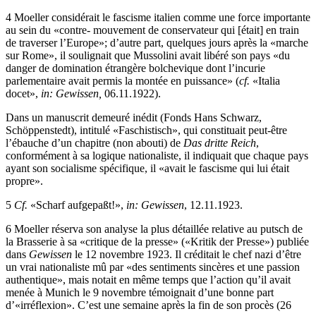
4
Moeller considérait le fascisme italien comme une force importante
au sein du «contre- mouvement de conservateur qui [était] en train
de traverser l’Europe»; d’autre part, quelques jours après la «marche
sur Rome», il soulignait que Mussolini avait libéré son pays «du
danger de domination étrangère bolchevique dont l’incurie
parlementaire avait permis la montée en puissance» (
cf.
«Italia
docet»,
in: Gewissen,
06.11.1922).
Dans un manuscrit demeuré inédit (Fonds Hans Schwarz
,
Schöppenstedt), intitulé «Faschistisch», qui constituait peut-être
l’ébauche d’un chapitre (non abouti) de
Das dritte Reich
,
conformément à sa logique nationaliste, il indiquait que chaque pays
ayant son socialisme spécifique, il «avait le fascisme qui lui était
propre».
5
Cf.
«Scharf aufgepaßt!»,
in: Gewissen
, 12.11.1923.
6
Moeller réserva son analyse la plus détaillée relative au putsch de
la Brasserie à sa «critique de la presse» («Kritik der Presse») publiée
dans
Gewissen
le 12 novembre 1923. Il créditait le chef nazi d’être
un vrai nationaliste mû par «des sentiments sincères et une passion
authentique», mais notait en même temps que l’action qu’il avait
menée à Munich le 9 novembre témoignait d’une bonne part
d’«irréflexion». C’est une semaine après la fin de son procès (26