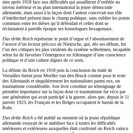
sien après 1918 face aux difficultés qui assaillirent d’emblée au
niveau intérieur et au plan international la jeune démocratie
allemande, mais aussi à la façon dont l’auteur concevait son rôle
d’intellectuel
présent dans le champ politique, sans oublier les points
communs entre les thèses qu’il défendait et celles dont se
réclamaient à pareille époque ses homologues hexagonaux.
Das dritte Reich
représente le point d’orgue et l’aboutissement de
l’œuvre d’un lecteur précoce de Nietzsche
, qui, dès ses débuts, fut
l’un des critiques les plus virulents du système wilhelmien, incapable
selon lui de favoriser l’émergence en Allemagne d’une conscience
politique et d’une culture dignes de ce nom.
La défaite du Reich en 1918 puis la conclusion du traité de
Versailles furent pour Moeller van den Bruck comme pour le reste
des Allemands et singulièrement les nationalistes parmi eux, un
traumatisme considérable. Son livre constitue un témoignage de
première importance sur la façon dont ce traumatisme fut vécu par
une génération qui avait participé à la guerre, alors que, depuis le 11
janvier 1923, les Français et les Belges occupaient le bassin de la
Ruhr.
Das dritte Reich
a été publié au moment où la jeune république
allemande essayait de se stabiliser face à toutes les difficultés
intérieures et extérieures auxquelles était confronté un Reich vaincu