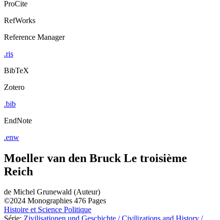
ProCite
RefWorks
Reference Manager
.ris
BibTeX
Zotero
.bib
EndNote
.enw
Moeller van den Bruck Le troisième
Reich
de
Michel Grunewald (Auteur)
©2024
Monographies
476 Pages
Histoire et Science Politique
Série:
Zivilisationen und Geschichte / Civilizations and History /