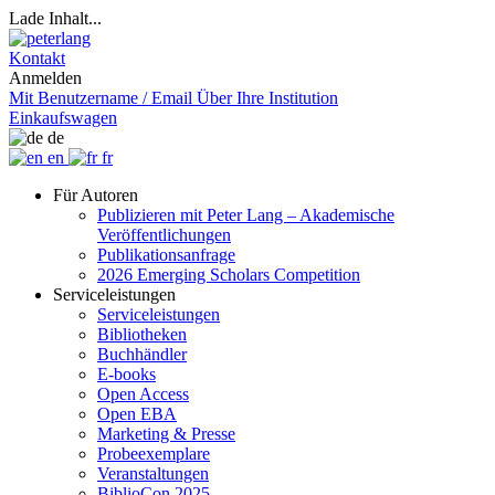
Lade Inhalt...
Kontakt
Anmelden
Mit Benutzername / Email
Über Ihre Institution
Einkaufswagen
de
en
fr
Für Autoren
Publizieren mit Peter Lang – Akademische
Veröffentlichungen
Publikationsanfrage
2026 Emerging Scholars Competition
Serviceleistungen
Serviceleistungen
Bibliotheken
Buchhändler
E-books
Open Access
Open EBA
Marketing & Presse
Probeexemplare
Veranstaltungen
BiblioCon 2025