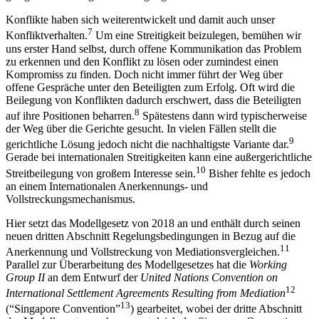
Konflikte haben sich weiterentwickelt und damit auch unser
7
Konfliktverhalten.
Um eine Streitigkeit beizulegen, bemühen wir
uns erster Hand selbst, durch offene Kommunikation das Problem
zu erkennen und den Konflikt zu lösen oder zumindest einen
Kompromiss zu finden. Doch nicht immer führt der
Weg über
offene Gespräche unter den Beteiligten zum Erfolg. Oft wird die
Beilegung von Konflikten dadurch erschwert, dass die Beteiligten
8
auf ihre Positionen beharren.
Spätestens dann wird typischerweise
der Weg über die Gerichte gesucht. In vielen Fällen stellt die
9
gerichtliche Lösung jedoch nicht die nachhaltigste Variante dar.
Gerade bei internationalen Streitigkeiten kann eine außergerichtliche
10
Streitbeilegung von großem Interesse sein.
Bisher fehlte es jedoch
an einem Internationalen Anerkennungs- und
Vollstreckungsmechanismus.
Hier setzt das Modellgesetz von 2018 an und enthält durch seinen
neuen dritten Abschnitt Regelungsbedingungen in Bezug auf die
11
Anerkennung und Vollstreckung von Mediationsvergleichen.
Parallel zur Überarbeitung des Modellgesetzes hat die
Working
Group II
an dem Entwurf der
United Nations Convention on
12
International Settlement Agreements Resulting from Mediation
13
(“Singapore Convention”
) gearbeitet, wobei der dritte Abschnitt