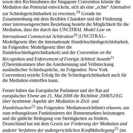
sowie den Rechtsrahmen der Singapore Convention könnte die
Mediation das Potenzial entwickeln, sich als eine „echte“ Alternative
19
zur Schiedsgerichtsbarkeit zu erweisen.
Gerade im
Zusammenhang mit dem flexiblen Charakter und der Förderung
einer interessengerechten Beziehung besteht die Möglichkeit für die
Mediation, dass der durch das
UNCITRAL Model Law on
20
International Commercial Arbitration
(UNCITRAL-
Modellgesetz über die internationale Handelsschiedsgerichtsbarkeit,
im Folgenden: Modellgesetz über die
Handelsschiedsgerichtsbarkeit) und der
Convention on the
21
Recognition and Enforcement of Foreign Arbitral Awards
(Übereinkommen über die Anerkennung und Vollstreckung
ausländischer Schiedssprüche, im Folgenden: New York
Convention) erzielte Erfolg für die Schiedsgerichtsbarkeit auch für
die Mediation eintreffen kann.
Ferner haben das Europäische Parlament und der Rat auf
europäischer Ebene am 21. Mai 2008 die
Richtlinie 2008/52/EG
über bestimmte Aspekte der Mediation in Zivil- und
22
Handelssachen
(im Folgenden: Mediationsrichtlinie) erlassen, um
zum reibungslosen Funktionieren des Binnenmarktes beizutragen
und die gütliche Beilegung von Streitigkeiten zu fördern.
Deutschland hat mit dem
Gesetz zur Förderung
der Mediation und
23
anderer Verfahren der außergerichtlichen Konfliktbeilegung
(im