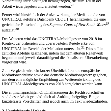
Vorbereitung ihrer Sitzungen herangezogen, die zum Teil in der
28
Arbeit wiedergegeben und erläutert werden.
Ferner wird hinsichtlich der Außenwirkung der Mediation die von
UNCITRAL geführte Datenbank CLOUT herangezogen, die eine
29
gerichtliche Entscheidung des
Supreme Court of New South Wales
30
aufzeigt.
Des Weiteren wird das UNCITRAL-Modellgesetz von 2018 im
Kontext der bisherigen und überarbeiteten Regelwerke von
31
UNCITRAL im Bereich der Mediation untersucht.
Dies soll in
zeitlicher Abfolge geschehen, indem mit dem ältesten Regelwerk
begonnen und jeweils darauffolgend die aktualisierte Überarbeitung
vorgestellt wird.
Zum Vergleich wird ein kurzer Überblick über die europäische
Mediationsrichtlinie sowie das deutsche Mediationsgesetz gegeben,
aus dem eine mögliche Empfehlung zur Weiterentwicklung des
UNCITRAL-Modellgesetzes von 2018 hergeleitet werden kann.
Die englischsprachigen Originalfassungen der Rechtsvorschriften
sind dieser Arbeit grundsätzlich als Anhänge beigefügt. Einige
kurzgefasste Vorschriften sind jedoch auch im Text wiederzufinden.
2.
Vergleichende Methode