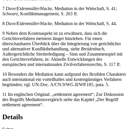
7
Duve/Eidenmüller/Hacke
, Mediation in der Wirtschaft, S. 41;
Schwarz,
Konfliktmanagement, S. 263 ff.
8
Duve/Eidenmüller/Hacke
, Mediation in der Wirtschaft, S. 44.
9
Neben dem Kostenaspekt ist zu erwähnen, dass sich die
Gerichtsverfahren meistens länger hinziehen. Für einen
überschaubaren Überblick über die Integrierung von gerichtlicher
und alternativer Konfliktbehandlung, siehe
Breidenbach
,
Außergerichtliche Streiterledigung – Sinn und Zusammenspiel mit
den Gerichtsverfahren, in: Aktuelle Entwicklungen des
europäischen und internationalen Zivilverfahrensrechts, S. 117 ff.
10
Besonders die Mediation kann aufgrund des flexiblen Charakters
auch international ein vorteilhaftes und kostengünstiges Verfahren
begründen; vgl. UN-Doc. A/CN.9/WG.II/WP.185, para. 5.
11
Im englischen Original: „settlement agreement“; Zur Diskussion
des Begriffs Mediationsvergleich siehe das Kapitel „Der Begriff
settlement agreement“.
Details