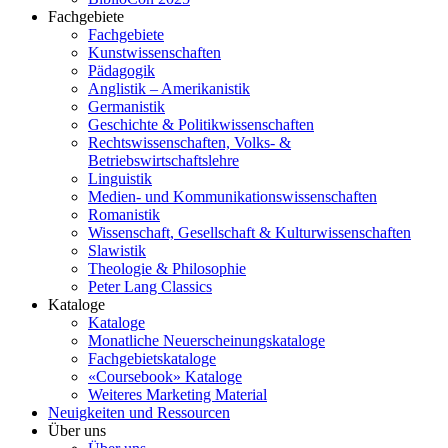
Fachgebiete
Fachgebiete
Kunstwissenschaften
Pädagogik
Anglistik – Amerikanistik
Germanistik
Geschichte & Politikwissenschaften
Rechtswissenschaften, Volks- &
Betriebswirtschaftslehre
Linguistik
Medien- und Kommunikationswissenschaften
Romanistik
Wissenschaft, Gesellschaft & Kulturwissenschaften
Slawistik
Theologie & Philosophie
Peter Lang Classics
Kataloge
Kataloge
Monatliche Neuerscheinungskataloge
Fachgebietskataloge
«Coursebook» Kataloge
Weiteres Marketing Material
Neuigkeiten und Ressourcen
Über uns