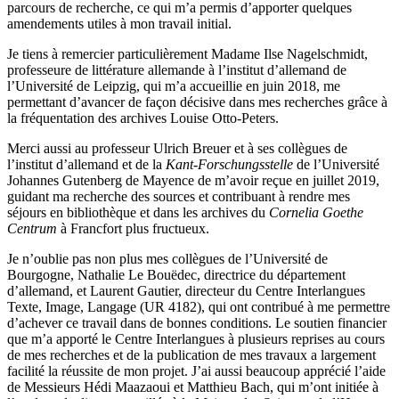
parcours de recherche, ce qui m’a permis d’apporter quelques
amendements utiles à mon travail initial.
Je tiens à remercier particulièrement Madame Ilse Nagelschmidt,
professeure de littérature allemande à l’institut d’allemand de
l’Université de Leipzig, qui m’a accueillie en juin 2018, me
permettant d’avancer de façon décisive dans mes recherches grâce à
la fréquentation des archives Louise Otto-Peters.
Merci aussi au professeur Ulrich Breuer et à ses collègues de
l’institut d’allemand et de la
Kant-Forschungsstelle
de l’Université
Johannes Gutenberg de Mayence de m’avoir reçue en juillet 2019,
guidant ma recherche des sources et contribuant à rendre mes
séjours en bibliothèque et dans les archives du
Cornelia Goethe
Centrum
à Francfort plus fructueux.
Je n’oublie pas non plus mes collègues de l’Université de
Bourgogne, Nathalie Le Bouëdec, directrice du département
d’allemand, et Laurent Gautier, directeur du Centre Interlangues
Texte, Image, Langage (UR 4182), qui ont contribué à me permettre
d’achever ce travail dans de bonnes conditions. Le soutien financier
que m’a apporté le Centre Interlangues à plusieurs reprises au cours
de mes recherches et de la publication de mes travaux a largement
facilité la réussite de mon projet. J’ai aussi beaucoup apprécié l’aide
de Messieurs Hédi Maazaoui et
Matthieu Bach, qui m’ont initiée à