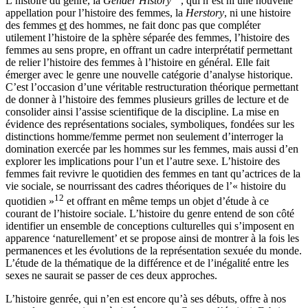
L’histoire du genre, la
Gender History
, qui n’est ni une nouvelle
appellation pour l’histoire des femmes, la
Herstory
, ni une histoire
des femmes
et
des hommes, ne fait donc pas que compléter
utilement l’histoire de la sphère séparée des femmes, l’histoire des
femmes au sens propre, en offrant un cadre interprétatif permettant
de relier l’histoire des femmes à l’histoire en général. Elle fait
émerger avec le genre une nouvelle catégorie d’analyse historique.
C’est l’occasion d’une
véritable restructuration théorique permettant
de donner à l’histoire des femmes plusieurs grilles de lecture et de
consolider ainsi l’assise scientifique de la discipline. La mise en
évidence des représentations sociales, symboliques, fondées sur les
distinctions homme/femme permet non seulement d’interroger la
domination exercée par les hommes sur les femmes, mais aussi d’en
explorer les implications pour l’un et l’autre sexe. L’histoire des
femmes fait revivre le quotidien des femmes en tant qu’actrices de la
vie sociale, se nourrissant des cadres théoriques de l’« histoire du
12
quotidien »
et offrant en même temps un objet d’étude à ce
courant de l’histoire sociale. L’histoire du genre entend de son côté
identifier un ensemble de conceptions culturelles qui s’imposent en
apparence ‘naturellement’ et se propose ainsi de montrer à la fois les
permanences et les évolutions de la représentation sexuée du monde.
L’étude de la thématique de la différence et de l’inégalité entre les
sexes ne saurait se passer de ces deux approches.
L’histoire genrée, qui n’en est encore qu’à ses débuts, offre à nos