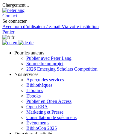
Chargement...
Contact
Se connecter
Avec nom d’utilisateur / e-mail
Via votre institution
Panier
fr
en
de
Pour les auteurs
Publier avec Peter Lang
Soumettre un projet
2026 Emerging Scholars Competition
Nos services
Aperçu des services
Bibliothèques
Libraires
Ebooks
Publier en Open Access
Open EBA
Marketing et Presse
Consultation de spécimens
Événements
BiblioCon 2025
Domaines d’activité