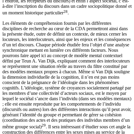
l’endroit, les récepteurs du discours) et enfin l’aspect sociétal, c’est-
à-dire l’inscription du discours dans un cadre sociopolitique donné et
28
un moment historique particulier
.
Les éléments de compréhension fournis par les différentes
disciplines de recherche au cœur de la CDA permettront ainsi dans
la présente étude, outre de définir un contexte, de mieux cerner les
locuteurs, les interlocuteurs, ainsi que les enjeux et les conséquences
d’un tel discours. Chaque période étudiée fera l’objet d’une analyse
synchronique mettant en lumière ces différents facteurs. Nous
pourrons faire appel ici au concept de modèle mental contextuel
défini par Teun A. Van Dijk, expliquant comment des interlocuteurs
se représentent une situation réelle au travers du filtre constitué par
des modèles mentaux propres à chacun. Même si Van Dijk souligne
la dimension individuelle de la cognition, il n’en est pas moins
conscient de la prégnance de l’idéologie dans les phénomènes
cognitifs. L’idéologie, système de croyances socialement partagé par
les membres d’une collectivité d’acteurs sociaux, est le moyen par
lequel le sociétal s’ancre dans l’individu (dans ses modèles mentaux)
; elle est ensuite reproduite par les comportements de l’individu
(discursifs ou autres) lors des différentes interactions qu’il peut avoir,
générant l’identité du groupe et permettant de gérer sa cohésion
(coordination des actes et des pratiques des individus membres d’un
29
même groupe social)
. Il sera intéressant d’étudier sous cet angle la
construction
des différences entre les sexes mises au service de la