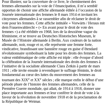
Pour illustrer, sur la couverture de ce livre, le cheminement des
femmes allemandes sur la voie de l’émancipation, il m’a semblé
opportun de choisir une affiche allemande éditée à l’occasion de la
Journée internationale des femmes le 8 mars 1914 et invitant les
citoyennes allemandes à se rassembler afin de réclamer le droit de
vote pour les femmes. Cette affiche intitulée « Vorwärts / Heraus mit
dem Frauenwahlrecht » (« En avant pour le droit de vote des
femmes ») a été rééditée en 1968, lors de la deuxième vague du
féminisme, et se trouve au Deutsches Historisches Museum, le
Musée de l’Histoire allemande à Berlin. Aux couleurs de la nation
allemande, noir, rouge et or, elle représente une femme forte,
vindicative, brandissant une bannière rouge en guise d’étendard
révolutionnaire symbolisant la lutte pour les droits des femmes. La
valeur emblématique de cette affiche est triple : elle évoque d’abord
la célébration de la Journée internationale des droits des femmes à
l’initiative de la socialiste allemande Clara Zetkin à partir de mars
1911 ; elle invite ensuite à revendiquer le suffrage féminin, le droit
fondamental au cœur des luttes du mouvement des femmes au
e
e
tournant des XIX
et XX
siècles ; elle marque enfin le début d’une
période phare de l’histoire des femmes allemandes, celle de la
Première Guerre mondiale, qui allait, de 1914 à 1918, donner une
place importante aux femmes et leur conférer le droit de vote à la
faveur de la révolution de novembre 1918 et de la proclamation de
la République de Weimar.