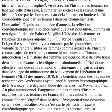
4
historiennes et philosophes
, visait à écrire l’histoire des femmes en
tant que celle d’un sexe, à combler les silences et les creux d’une
histoire écrite par les hommes et au-delà à mettre en lumière le rôle
considérable joué par les femmes dans les changements de
5
l’humanité
. Depuis une trentaine d’années, la réflexion
épistémologique sur la science historique s’est poursuivie, comme en
témoigne l’article de Fabrice Virgili « L’histoire des femmes et
6
l’histoire des genres aujourd’hui »
.
Fabrice Virgili
souligne
l’objectif essentiel des travaux entamés par les pionnières : la «
volonté de rendre visibles les femmes comme actrices de l’histoire,
comme sujets de recherche, comme historiennes », affirmant en
introduction : « L’histoire des femmes est indissociable de cette triple
7
démarche : militante, scientifique et institutionnelle. »
Nul doute
effectivement que cette réflexion d’historiennes françaises est née
dans le sillage du militantisme du Mouvement de Libération des
Femmes (MLF) des années 1970. Elle bénéficie aussi des travaux de
recherche des Américaines ayant lancé le courant historiographique
de la
Herstory
, privilégiant l’étude des femmes, les
Women Studies
.
Au plan institutionnel, l’augmentation des chaires d’histoire
occupées par des femmes en France et l’intervention d’hommes
8
comme Fabrice Virgili
dans le débat témoignent d’une évolution
certaine des mentalités. Mais c’est sur le plan scientifique et
épistémologique que l’évolution est la plus spectaculaire, la