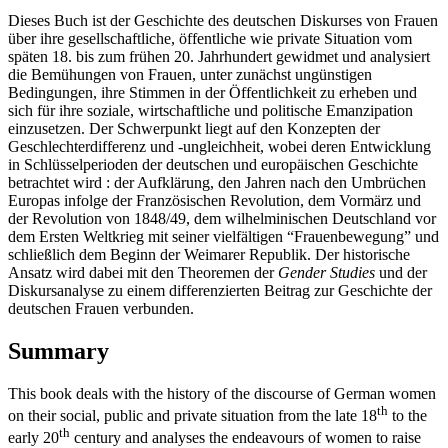
Dieses Buch ist der Geschichte des deutschen Diskurses von Frauen
über ihre gesellschaftliche, öffentliche wie private Situation vom
späten 18. bis zum frühen 20. Jahrhundert gewidmet und analysiert
die Bemühungen von Frauen, unter zunächst ungünstigen
Bedingungen, ihre Stimmen in der Öffentlichkeit zu erheben und
sich für ihre soziale, wirtschaftliche und politische Emanzipation
einzusetzen. Der Schwerpunkt liegt auf den Konzepten der
Geschlechterdifferenz und -ungleichheit, wobei deren Entwicklung
in Schlüsselperioden der deutschen und europäischen Geschichte
betrachtet wird : der Aufklärung, den Jahren nach den Umbrüchen
Europas infolge der Französischen Revolution, dem Vormärz und
der Revolution von 1848/49, dem wilhelminischen Deutschland vor
dem Ersten Weltkrieg mit seiner vielfältigen “Frauenbewegung” und
schließlich dem Beginn der Weimarer Republik. Der historische
Ansatz wird dabei mit den Theoremen der
Gender Studies
und der
Diskursanalyse zu einem differenzierten Beitrag zur Geschichte der
deutschen Frauen verbunden.
Summary
This book deals with the history of the discourse of German women
th
on their social, public and private situation from the late 18
to the
th
early 20
century and analyses the endeavours of women to raise