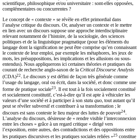
scientifique, philosophique et/ou universitaire : sont-elles opposées,
complémentaires ou concurrentes ?
Le concept de « contexte » se révèle en effet primordial dans
l’analyse critique du discours. Or, analyser un contexte et le mettre
en lien avec un discours suppose une approche interdisciplinaire
relevant notamment de l’histoire, de la sociologie, des sciences
politiques et de la linguistique pragmatique (pour les éléments du
langage dont la signification ne peut être comprise qu’en connaissant
le contexte de leur emploi, par exemple les métaphores, les jeux de
mots, les présuppositions, les implications et les allusions ou sous-
entendus). Nous appliquerons ici certaines théories et pratiques du
courant de recherche anglo-saxon de la
Critical Discourse Analysis
22
(CDA)
. Le discours y est défini de façon très générale comme
l’usage du langage, oral ou écrit, dans la société, et donc comme une
23
forme de pratique sociale
. Il est tout à la fois socialement constitué
et socialement constitutif, c’est-à-dire qu’il est apte à véhiculer les
valeurs d’une société et à participer à son
statu quo
, tout autant qu’il
peut se révéler subversif et contribuer à sa transformation ; le
24
discours est sans conteste le lieu majeur des luttes de pouvoir
.
L’analyse du discours, désireuse de « rendre visible l’interconnexion
entre les choses » grâce à un regard critique « dirigé vers
l’exposition, entre autres, des contradictions et des oppositions entre
25
les pratiques discursives et les pratiques sociales reliées »
constitue