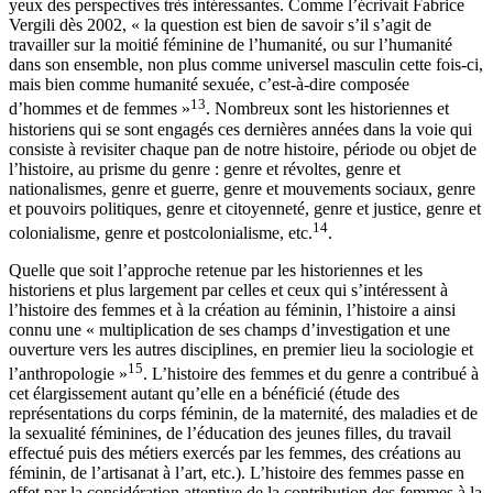
yeux des perspectives très intéressantes. Comme l’écrivait Fabrice
Vergili dès 2002, « la question est bien de savoir s’il s’agit de
travailler sur la moitié féminine de l’humanité, ou sur l’humanité
dans son ensemble, non plus comme universel masculin cette fois-ci,
mais bien comme humanité sexuée, c’est-à-dire composée
13
d’hommes et de femmes »
. Nombreux sont les historiennes et
historiens qui se sont engagés ces dernières années dans la voie qui
consiste à revisiter chaque pan de notre histoire, période ou objet de
l’histoire, au prisme du genre : genre et révoltes, genre et
nationalismes, genre et guerre, genre et mouvements sociaux, genre
et pouvoirs politiques, genre et citoyenneté, genre et justice, genre et
14
colonialisme, genre et postcolonialisme, etc.
.
Quelle que soit l’approche retenue par les historiennes et les
historiens et plus largement par celles et ceux qui s’intéressent à
l’histoire des femmes et à la création au féminin, l’histoire a ainsi
connu une « multiplication de ses champs d’investigation et une
ouverture vers les autres disciplines, en premier lieu la sociologie et
15
l’anthropologie »
. L’histoire des femmes et du genre a contribué à
cet élargissement autant qu’elle en a bénéficié (étude des
représentations du corps féminin, de la maternité, des maladies et de
la sexualité féminines, de l’éducation des jeunes filles, du travail
effectué puis des métiers exercés par les femmes, des créations au
féminin, de l’artisanat à l’art, etc.). L’histoire des femmes passe en
effet par la considération attentive de la contribution des femmes à la