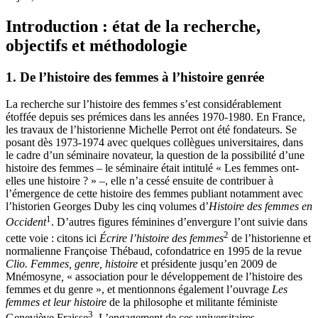
Introduction : état de la recherche,
objectifs et méthodologie
1.
De l’histoire des femmes à l’histoire genrée
La recherche sur l’histoire des femmes s’est considérablement
étoffée depuis ses prémices dans les années 1970-1980. En France,
les travaux de l’historienne Michelle Perrot ont été fondateurs. Se
posant dès 1973-1974 avec quelques collègues universitaires, dans
le cadre d’un séminaire novateur, la question de la possibilité d’une
histoire des femmes – le séminaire était intitulé « Les femmes ont-
elles une histoire ? » –, elle n’a cessé ensuite de contribuer à
l’émergence de cette histoire des femmes publiant notamment avec
l’historien Georges Duby les cinq volumes d’
Histoire des femmes en
1
Occident
. D’autres figures féminines d’envergure l’ont suivie dans
2
cette voie : citons ici
Écrire l’histoire des femmes
de l’historienne et
normalienne Françoise Thébaud, cofondatrice en 1995 de la revue
Clio. Femmes, genre, histoire
et présidente jusqu’en 2009 de
Mnémosyne
,
« association pour le développement de l’histoire des
femmes et du genre », et mentionnons également l’ouvrage
Les
femmes et leur histoire
de la philosophe et militante féministe
3
Geneviève Fraisse
. L’engagement de ces universitaires,