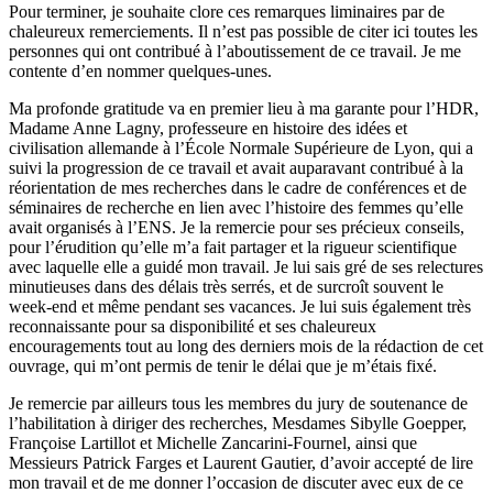
Pour terminer, je souhaite clore ces remarques liminaires par de
chaleureux remerciements. Il n’est pas possible de citer ici toutes les
personnes qui ont contribué à l’aboutissement de ce travail. Je me
contente d’en nommer quelques-unes.
Ma profonde gratitude va en premier lieu à ma garante pour l’HDR,
Madame Anne Lagny, professeure en histoire des idées et
civilisation allemande à l’École Normale Supérieure de Lyon, qui a
suivi la progression de ce travail et avait auparavant contribué à la
réorientation de mes recherches dans le cadre de conférences et de
séminaires de recherche en lien avec l’histoire des femmes qu’elle
avait organisés à l’ENS. Je la remercie pour ses précieux conseils,
pour l’érudition qu’elle m’a fait partager et la rigueur scientifique
avec laquelle elle a guidé mon travail. Je lui sais gré de ses relectures
minutieuses dans des délais très serrés, et de surcroît souvent le
week-end et même pendant ses vacances. Je lui suis également très
reconnaissante pour sa disponibilité et ses chaleureux
encouragements tout au long des derniers mois de la rédaction de cet
ouvrage, qui m’ont permis de tenir le délai que je m’étais fixé.
Je remercie par ailleurs tous les membres du jury de soutenance de
l’habilitation à diriger des recherches, Mesdames Sibylle Goepper,
Françoise Lartillot et Michelle Zancarini-Fournel, ainsi que
Messieurs Patrick Farges et Laurent Gautier, d’avoir accepté de lire
mon travail et de me donner l’occasion de discuter avec eux de ce