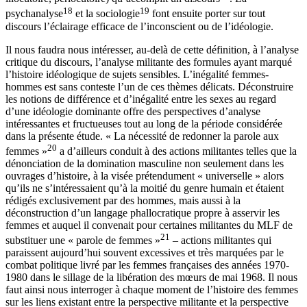
18
19
psychanalyse
et la sociologie
font ensuite porter sur tout
discours l’éclairage efficace de l’inconscient ou de l’idéologie.
Il nous faudra nous intéresser, au-delà de cette définition, à l’analyse
critique du discours, l’analyse militante des formules ayant marqué
l’histoire idéologique de sujets sensibles. L’inégalité femmes-
hommes est sans conteste l’un de ces thèmes délicats. Déconstruire
les notions de différence et d’inégalité entre les sexes au regard
d’une idéologie dominante offre des perspectives d’analyse
intéressantes et fructueuses tout au long de la période considérée
dans la présente étude. « La nécessité de redonner la parole aux
20
femmes »
a d’ailleurs conduit à des actions militantes telles que la
dénonciation de la domination masculine non seulement dans les
ouvrages d’histoire, à la visée prétendument « universelle » alors
qu’ils ne s’intéressaient qu’à la moitié du genre humain et étaient
rédigés exclusivement par des hommes, mais aussi à la
déconstruction d’un langage phallocratique propre à asservir les
femmes et auquel il convenait pour certaines militantes du MLF de
21
substituer une « parole de femmes »
– actions militantes qui
paraissent aujourd’hui souvent excessives et très marquées par le
combat politique livré par les femmes françaises des années 1970-
1980 dans le sillage de
la libération des mœurs de mai 1968. Il nous
faut ainsi nous interroger à chaque moment de l’histoire des femmes
sur les liens existant entre la perspective militante et la perspective