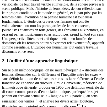
vie sociale, de leur travail visible et invisible, de la sphère privée à la
scène publique. Mais l’histoire de leurs idées, de leur réflexion sur
leur propre condition et le monde en général, et la part prise par les
femmes dans l’évolution de la pensée humaine est tout aussi
fondamentale. L’étude des œuvres des femmes qui ont été
volontairement ou non les porte-paroles de leurs consœurs,
journalistes et artistes en tous genres, des écrivaines aux peintres, en
passant par les musiciennes et les sculptrices, prend ici tout son sens.
Une perspective littéraire et artistique, mettant en lumière des
domaines où les femmes ont pu s’exprimer relativement tôt, apparaît
comme essentielle. L’Europe des humanités tout entière travaille
désormais en ce sens.
2.
L’utilité d’une approche linguistique
Sur le plan méthodologique, on ne saurait évoquer le « discours des
femmes allemandes sur la différence et l’inégalité entre les sexes »
sans définir la notion de « discours » et sans faire référence à l’école
française de l’analyse du discours. Émile Benveniste, théoricien de
la linguistique générale, propose en 1966 une définition générale du
discours comme procès d’énonciation unique, par lequel le sujet
parlant ou écrivant actualise la « langue » en « parole », au sens
16
saussurien des termes
, et analyse les divers actes (locutoire,
17
illocutoire, perlocutoire)
qu’accomplit un discours
. La