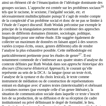
ainsi un élément clé de l’émancipation de l’idéologie dominante des
26
groupes sociaux. L’approche est centrée sur les problèmes sociaux
tels que le racisme, le sexisme, l’inégalité sociale, etc. et
nécessairement multidisciplinaire puisqu’il s’agit de rendre compte
de la complexité d’un problème social et donc de ne pas se limiter à
l’étude de l’aspect discursif. Ruth Wodak préconise par exemple le
principe de la triangulation permettant de combiner des approches
issues de différents domaines (histoire, sociologie, politique,
linguistique) pour une même étude. Elle suggère également de
collecter un maximum de données en faisant appel à des sources
variées (corpus écrits, oraux, genres différents) afin de rendre
l’analyse la plus exhaustive possible. Cette méthodologie est
27
particulièrement pertinente pour les études de genre
. Il est
notamment commode de s’intéresser aux quatre strates d’analyse du
contexte définies par Ruth Wodak dans son
approche historique des
discours
(
Discourse-Historical Approach
), le courant qu’elle
représente au sein de la DCA : la langue (pour un texte écrit,
l’analyse de la syntaxe et du choix lexical), le texte comme
instrument de médiation ou de construction de représentations
entrant en dialogue avec d’autres textes (intertextualité) et obéissant
à certaines normes (par exemple celle d’un genre littéraire), la
situation de communication sociale dans laquelle ce texte s’inscrit
lors de sa production, de sa diffusion et de sa réception (le cadre
institutionnel ou privé définissant le degré de formalité, le lieu,