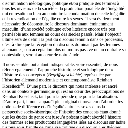
discrimination idéologique, politique et/ou pratique des femmes à
tous les niveaux de la société et la production parallèle de l’inégalité
qui en résulte ou bien au contraire la condamnation de cette inégalité
et la revendication de l’égalité entre les sexes. Il sera évidemment
nécessaire de déconstruire le discours dominant, éminemment
masculin, d’une société politique et/ou littéraire encore très peu
perméable aux femmes au cours des siècles passés. Mais l’objectif
ultime sera de définir la part du discours féminin dans ce processus,
c’est-à-dire que la réception du discours dominant par les femmes
allemandes, son acceptation plus ou moins passive ou au contraire sa
contestation, seront au cœur de notre étude.
Il nous semble tout autant indispensable, voire essentiel, de nous
référer également à l’approche historique et sociologique de «
l’histoire des concepts » (
Begriffsgeschichte
) représentée par
l’historien allemand moderniste et contemporanéiste Reinhart
30
Koselleck
. D’une part, le discours qui nous intéresse est ancré
dans un contexte germanique qui est au cœur des préoccupations de
Reinhart Koselleck, tant pour la période que pour la localisation.
D’autre part, il nous apparaît plus original et novateur d’aborder les
notions de différence et d’inégalité entre les sexes dans la
perspective socio-historique de l’histoire des concepts étant donné
que les études de genre ont jusqu’à présent plutôt abordé l’histoire
des femmes et les productions langagières liées au discours sur ladite
histoire sous l’angle de l’analyse critique du discours. Les théories