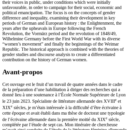
their voices in public, under conditions which were initially
unfavourable, in order to campaign for their social, economic and
political emancipation. The focus is on the concepts of gender
difference and inequality, examining their development in key
periods of German and European history : the Enlightenment, the
years after the upheavals in Europe following the French
Revolution, the Vormärz period and the revolution of 1848/49,
Wilhelmine Germany before the First World War with its diverse
“women’s movement” and finally the beginnings of the Weimar
Republic. The historical approach is combined with the theories of
gender studies and discourse analysis to create a differentiated
contribution on the history of German women.
Avant-propos
Cet ouvrage est le fruit d’un travail de quatre années dans le cadre
de la préparation d’une habilitation à diriger des recherches qui a
donné lieu à une soutenance à l’École Normale Supérieure de Lyon
e
le 23 juin 2023. Spécialiste de littérature allemande des XVIII
et
e
XIX
siècles, je m’étais intéressée à la difficulté d’être écrivaine à
cette époque et avait établi dans ma thèse de doctorat une typologie
e
de l’écrivaine allemande dans la première moitié du XIX
siècle,
complétée par l’étude de sept cas. Mon itinéraire de chercheuse
m’avait ainsi conduite de l’étude de la littérature féminine allemande