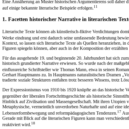
Eine Annäherung an Muster historischen Argumentierens soll daher d
11
auf einige bekannte literarische Beispiele erfolgen.
1.
Facetten historischer Narrative in literarischen Tex
Literarische Texte können als künstlerisch-fiktive Verdichtungen dom
Werke eindrang und erst dadurch seine umfassende Bedeutung bewie
Kontext, so lassen sich literarische Texte als Quellen heranziehen, 
Figuren spiegeln können, aber auch in der Komposition der erzählten z
Für das ausgehende 19. und beginnende 20. Jahrhundert hat sich zumin
historisch grundierter Narrative erwiesen. So wurde nach der maßgebl
einflussreiche Schriftsteller wie Thomas Mann, etwa in seinen Roman
Gerhart Hauptmanns zu. In Hauptmanns naturalistischen Dramen „Vor S
tradierte soziale Strukturen entfalten trotz besseren Wissens, trotz
Der Expressionismus von 1910 bis 1920 knüpfte an das historische Ver
gegenüber der liberalen Fortschrittsgeschichte als historische Sinnstif
Hinblick auf Zivilisation und Massengesellschaft. Mit ihren Utopien 
Metaphysische, vermeintlich unverdorben Naturhafte und auf eine idealis
17
Lebensreformbewegung und reformpädagogischen Tendenzen.
Aus 
Gerade mit Blick auf die literarischen Figuren kann man verschiedent
18
reaktiviert wird.