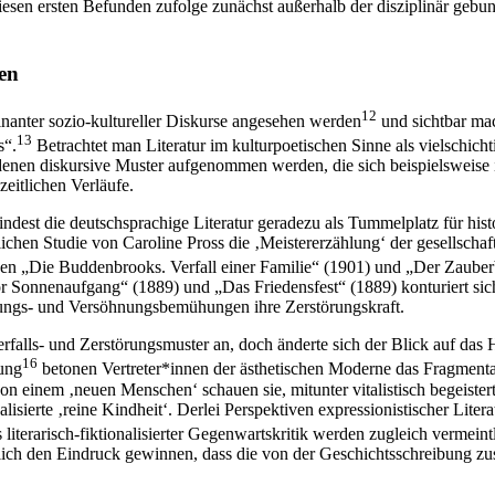
iesen ersten Befunden zufolge zunächst außerhalb der disziplinär geb
ten
12
inanter sozio-kultureller Diskurse angesehen werden
und sichtbar mac
13
s“.
Betrachtet man Literatur im kulturpoetischen Sinne als vielschich
in denen diskursive Muster aufgenommen werden, die sich
beispielsweise
eitlichen Verläufe.
dest die deutschsprachige Literatur geradezu als Tummelplatz für hist
ichen Studie von Caroline Pross die ‚Meistererzählung‘ der gesellscha
en „Die Buddenbrooks. Verfall einer Familie“ (1901) und „Der Zauberb
onnenaufgang“ (1889) und „Das Friedensfest“ (1889) konturiert sich da
 Lösungs- und Versöhnungsbemühungen ihre Zerstörungskraft.
falls- und Zerstörungsmuster an, doch änderte sich der Blick auf das H
16
tung
betonen Vertreter*innen der ästhetischen Moderne das Fragmenta
von einem ‚neuen Menschen‘ schauen sie, mitunter vitalistisch begeiste
ierte ‚reine Kindheit‘. Derlei Perspektiven expressionistischer Literatu
literarisch-fiktionalisierter Gegenwartskritik werden zugleich vermei
lich den
Eindruck gewinnen, dass die von der Geschichtsschreibung zuse