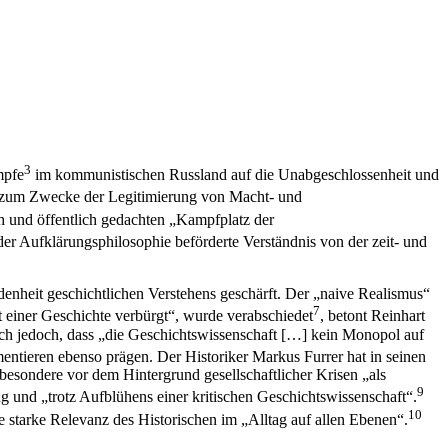
3
mpfe
im kommunistischen Russland auf die Unabgeschlossenheit und
hte zum Zwecke der Legitimierung von Macht- und
ch und öffentlich gedachten „Kampfplatz der
 der Aufklärungsphilosophie beförderte Verständnis von der zeit- und
enheit geschichtlichen Verstehens geschärft. Der „naive Realismus“
7
 einer Geschichte verbürgt“, wurde verabschiedet
, betont Reinhart
ich jedoch, dass „die Geschichtswissenschaft […] kein Monopol auf
ntieren ebenso prägen. Der Historiker Markus Furrer hat in seinen
besondere vor dem Hintergrund gesellschaftlicher Krisen „als
9
ng und „trotz Aufblühens einer kritischen Geschichtswissenschaft“.
10
e starke Relevanz des Historischen im „Alltag auf allen Ebenen“.