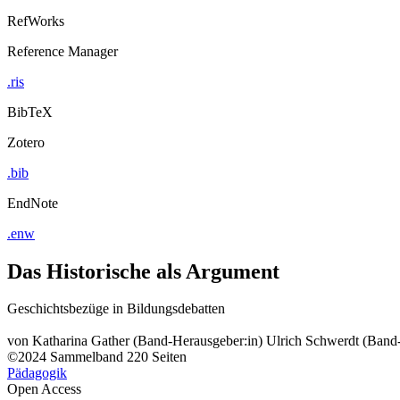
RefWorks
Reference Manager
.ris
BibTeX
Zotero
.bib
EndNote
.enw
Das Historische als Argument
Geschichtsbezüge in Bildungsdebatten
von
Katharina Gather (Band-Herausgeber:in)
Ulrich Schwerdt (Band
©2024
Sammelband
220 Seiten
Pädagogik
Open Access