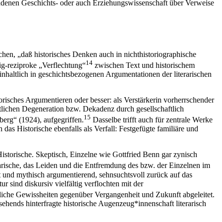
undenen Geschichts- oder auch Erziehungswissenschaft über Verweise
hen, „daß historisches Denken auch in nichthistoriographische
14
tig-reziproke „Verflechtung“
zwischen Text und historischem
 inhaltlich in geschichtsbezogenen Argumentationen der literarischen
orisches Argumentieren oder besser: als Verstärkerin vorherrschender
ftlichen Degeneration bzw. Dekadenz durch gesellschaftlich
15
erg“ (1924), aufgegriffen.
Dasselbe trifft auch für zentrale Werke
s Historische ebenfalls als Verfall: Festgefügte familiäre und
istorische. Skeptisch, Einzelne wie Gottfried Benn gar zynisch
rische, das Leiden und die Entfremdung des bzw. der Einzelnen im
rt und mythisch argumentierend, sehnsuchtsvoll zurück auf das
r sind diskursiv vielfältig verflochten mit der
ntliche Gewissheiten gegenüber Vergangenheit und Zukunft abgeleitet.
hends hinterfragte historische Augenzeug*innenschaft literarisch