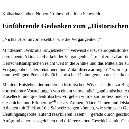
Katharina Gather, Nobert Grube und Ulrich Schwerdt
Einführende Gedanken zum „Historischen
1
„Nichts ist so unvorhersehbar wie die Vergangenheit.“
2
Mit diesem „Witz aus Sowjetzeiten“
verweist der Osteuropahistorik
4
permanente Aktualisierbarkeit der Vergangenheit
, nicht zuletzt auf
Herrschaftsansprüchen reicht weit in die Antike und das Mittelalter zu
6
Vergangenheitsinterpretationen und Zukunftserwartungen“
wurde ‚di
raumbedingten Perspektivität historischer Deutungen ein neues erkenn
Mit dem Entstehen der modernen historischen Wissenschaften zu Begi
vormoderner Vorstellungen von einem vermeintlich „authentischen Aug
Koselleck, und quellenkritisches Vorgehen wurde zur professionellen S
8
Geschichte und Erinnerung“
besaß. Arenen, Akteur*innen und Diskur
Arbeiten mit Blick auf die Schweiz zeigen können, wie sehr „sich Ges
Deutungsangebote laufend rezyklieren lassen“ – gerade durch geschich
Aufgrund einer „ausgefeilten und differenzierten Geschichtskultur“ i