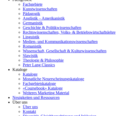
Fachgebiete
Kunstwissenschaften
Pädagogik
Anglistik – Amerikanistik
Germanistik
Geschichte & Politikwissenschaften
Rechtswissenschaften, Volks- & Betriebswirtschaftslehre
Linguistik
Medien- und Kommunikationswissenschaften
Romanistik
Wissenschaft, Gesellschaft & Kulturwissenschaften
Slawistik
Theologie & Philosophie
Peter Lang Classics
Kataloge
Kataloge
Monatliche Neuerscheinungskataloge
Fachgebietskataloge
«Coursebook» Kataloge
Weiteres Marketing Material
Neuigkeiten und Ressourcen
Über uns
Über uns
Kontakt