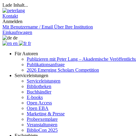
Lade Inhalt...
Kontakt
Anmelden
Mit Benutzername / Email
Über Ihre Institution
Einkaufswagen
de
en
fr
Für Autoren
Publizieren mit Peter Lang – Akademische Veröffentlic
Publikationsanfrage
2026 Emerging Scholars Competition
Serviceleistungen
Serviceleistungen
Bibliotheken
Buchhändler
E-books
Open Access
Open EBA
Marketing & Presse
Probeexemplare
Veranstaltungen
BiblioCon 2025
Fachgebiete