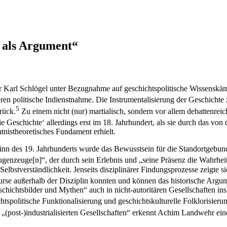
 als Argument“
er Karl Schlögel unter Bezugnahme auf geschichtspolitische Wissenskä
 deren politische Indienstnahme. Die Instrumentalisierung der Geschic
5
rück.
Zu einem nicht (nur) martialisch, sondern vor allem debattenrei
e Geschichte‘ allerdings erst im 18. Jahrhundert, als sie durch das von
tnistheoretisches Fundament erhielt.
nn des 19. Jahrhunderts wurde das Bewusstsein für die Standortgebund
enzeuge[n]“, der durch sein Erlebnis und „seine Präsenz die Wahrheit
elbstverständlichkeit. Jenseits disziplinärer
Findungsprozesse zeigte s
se außerhalb der Disziplin konnten und können das historische Argume
chichtsbilder und Mythen“ auch in nicht-autoritären Gesellschaften ins
tspolitische Funktionalisierung und geschichtskulturelle Folklorisieru
n „(post-)industrialisierten Gesellschaften“ erkennt Achim Landwehr ein