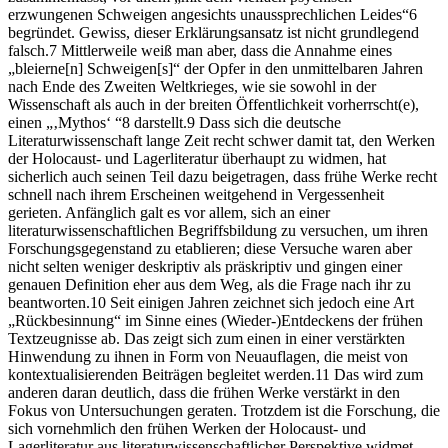
erzwungenen Schweigen angesichts unaussprechlichen Leides“
6
begründet. Gewiss, dieser Erklärungsansatz ist nicht grundlegend
falsch.
7
Mittlerweile weiß man aber, dass die Annahme eines
„bleierne[n] Schweigen[s]“ der
Opfer in den unmittelbaren Jahren
nach Ende des Zweiten Weltkrieges, wie sie sowohl in der
Wissenschaft als auch in der breiten Öffentlichkeit vorherrscht(e),
einen „‚Mythos‘ “
8
darstellt.
9
Dass sich die deutsche
Literaturwissenschaft lange Zeit recht schwer damit tat, den Werken
der Holocaust- und Lagerliteratur überhaupt zu widmen, hat
sicherlich auch seinen Teil dazu beigetragen, dass frühe Werke recht
schnell nach ihrem Erscheinen weitgehend in Vergessenheit
gerieten. Anfänglich galt es vor allem, sich an einer
literaturwissenschaftlichen Begriffsbildung zu versuchen, um ihren
Forschungsgegenstand zu etablieren; diese Versuche waren aber
nicht selten weniger deskriptiv als präskriptiv und gingen einer
genauen Definition eher aus dem Weg, als die Frage nach ihr zu
beantworten.
10
Seit einigen Jahren zeichnet sich jedoch eine Art
„Rückbesinnung“ im Sinne eines (Wieder-)Entdeckens der frühen
Textzeugnisse ab. Das zeigt sich zum einen in einer verstärkten
Hinwendung zu ihnen in Form von Neuauflagen, die meist von
kontextualisierenden Beiträgen begleitet werden.
11
Das wird zum
anderen daran deutlich, dass die frühen Werke verstärkt in den
Fokus von Untersuchungen geraten. Trotzdem ist die Forschung, die
sich vornehmlich den frühen Werken der Holocaust- und
Lagerliteratur aus literaturwissenschaftlicher Perspektive widmet,