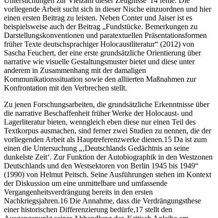
Untersuchungen zur Vielzahl dieser Zeugnisse“
14
fehle. Die
vorliegende Arbeit sucht sich in dieser Nische einzuordnen und hier
einen ersten Beitrag zu leisten. Neben Conter und Jaiser ist es
beispielsweise auch der Beitrag „Fundstücke. Bemerkungen zu
Darstellungskonventionen und paratextuellen Präsentationsformen
früher Texte deutschsprachiger Holocaustliteratur“
(2012)
von
Sascha Feuchert, der eine erste grundsätzliche Orientierung über
narrative wie visuelle Gestaltungsmuster bietet und diese unter
anderem in Zusammenhang mit der damaligen
Kommunikationssituation sowie den alliierten Maßnahmen zur
Konfrontation mit den Verbrechen stellt.
Zu jenen Forschungsarbeiten, die grundsätzliche Erkenntnisse über
die narrative Beschaffenheit früher Werke der Holocaust- und
Lagerliteratur bieten, wenngleich eben diese nur einen Teil des
Textkorpus ausmachen, sind ferner zwei Studien zu nennen, die der
vorliegenden Arbeit als Hauptreferenzwerke dienen.
15
Da ist zum
einen die Untersuchung „‚Deutschlands Gedächtnis an seine
dunkelste Zeit‘. Zur Funktion der Autobiographik in den Westzonen
Deutschlands und den Westsektoren von Berlin 1945 bis 1949“
(1990)
von Helmut Peitsch. Seine Ausführungen stehen im Kontext
der Diskussion um eine unmittelbare und umfassende
Vergangenheitsverdrängung bereits in den ersten
Nachkriegsjahren.
16
Die Annahme, dass die Verdrängungsthese
einer historischen Differenzierung bedürfe,
17
stellt den