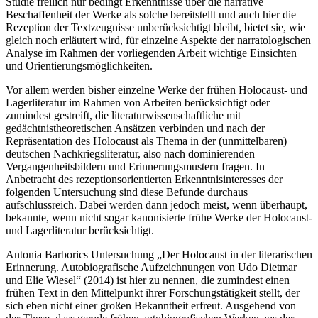
Studie freilich nur bedingt Erkenntnisse über die narrative
Beschaffenheit der Werke als solche bereitstellt und auch hier die
Rezeption der Textzeugnisse unberücksichtigt bleibt, bietet sie, wie
gleich noch erläutert wird, für einzelne Aspekte der narratologischen
Analyse im Rahmen der vorliegenden Arbeit wichtige Einsichten
und Orientierungsmöglichkeiten.
Vor allem werden bisher einzelne Werke der frühen Holocaust- und
Lagerliteratur im Rahmen von Arbeiten berücksichtigt oder
zumindest gestreift, die literaturwissenschaftliche mit
gedächtnistheoretischen Ansätzen verbinden und nach der
Repräsentation des Holocaust als Thema in der (unmittelbaren)
deutschen Nachkriegsliteratur, also nach dominierenden
Vergangenheitsbildern und Erinnerungsmustern fragen. In
Anbetracht des rezeptionsorientierten Erkenntnisinteresses der
folgenden Untersuchung sind diese Befunde durchaus
aufschlussreich. Dabei werden dann jedoch meist, wenn überhaupt,
bekannte, wenn nicht sogar kanonisierte frühe Werke der Holocaust-
und Lagerliteratur berücksichtigt.
Antonia Barborics Untersuchung „Der Holocaust in der literarischen
Erinnerung. Autobiografische Aufzeichnungen von Udo Dietmar
und Elie Wiesel“
(2014)
ist hier zu nennen, die zumindest einen
frühen Text in den Mittelpunkt ihrer Forschungstätigkeit stellt, der
sich eben nicht einer großen Bekanntheit erfreut. Ausgehend von