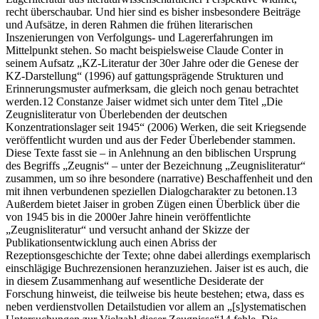
recht überschaubar. Und hier sind es bisher insbesondere Beiträge
und Aufsätze, in deren Rahmen die frühen literarischen
Inszenierungen von Verfolgungs- und Lagererfahrungen im
Mittelpunkt stehen. So macht beispielsweise Claude Conter in
seinem Aufsatz „
KZ
-Literatur der 30er Jahre oder die Genese der
KZ
-Darstellung“
(1996)
auf gattungsprägende Strukturen und
Erinnerungsmuster aufmerksam, die gleich noch genau betrachtet
werden.
12
Constanze Jaiser widmet sich unter dem Titel „Die
Zeugnisliteratur von Überlebenden der deutschen
Konzentrationslager seit 1945“
(2006)
Werken, die seit Kriegsende
veröffentlicht wurden und aus der Feder Überlebender stammen.
Diese Texte fasst sie – in Anlehnung an den biblischen Ursprung
des Begriffs „Zeugnis“ – unter der Bezeichnung „Zeugnisliteratur“
zusammen, um so ihre besondere (narrative) Beschaffenheit und den
mit ihnen verbundenen speziellen Dialogcharakter zu betonen.
13
Außerdem bietet Jaiser in groben Zügen einen Überblick über die
von 1945 bis in die 2000er Jahre hinein veröffentlichte
„Zeugnisliteratur“ und versucht anhand der Skizze der
Publikationsentwicklung auch einen Abriss der
Rezeptionsgeschichte der Texte; ohne dabei allerdings exemplarisch
einschlägige Buchrezensionen heranzuziehen. Jaiser ist es auch, die
in diesem Zusammenhang auf wesentliche Desiderate der
Forschung hinweist, die teilweise bis heute bestehen; etwa, dass es
neben verdienstvollen Detailstudien vor allem an „[s]ystematischen