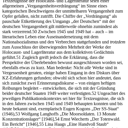
Textzeugnisse der Holocaust- und Lagerliteratur seien einer
allgemeinen „Vergangenheitsverdrängung“ im Sinne eines
kategorischen Beschweigens der unmittelbaren Vergangenheit zum
Opfer gefallen, nicht zutrifft. Die Chiffre der „Verdrängung“ als
pauschale Etikettierung des Umgangs „der Deutschen“ mit der
deutschen Vergangenheit gilt mittlerweile ohnehin zumindest als
stark verzerrend.
50
Zwischen 1945 und 1949
hat – auch – im
literarischen Leben eine Auseinandersetzung mit dem
Nationalsozialismus und den Verbrechen stattgefunden und
trotzdem
zum Ausschluss der überwiegenden Mehrheit der Werke der
Holocaust- und Lagerliteratur aus dem kollektiven Gedächtnis
geführt.
51
Zugleich greift jedoch die Erklärung, dass die
Perspektive der Überlebenden bewusst ausgeschlossen worden sei,
ebenfalls etwas zu kurz. Man bedenke: Nicht
alle
Werke sind in
Vergessenheit geraten, einige haben Eingang in den Diskurs über
KZ
-Erfahrungen gefunden; obwohl sich schon hier andeutet, dass
sich zunächst zwei Erinnerungsdiskurse – von einigen heftigen
Reibungen begleitet – entwickelten, die sich mit der Gründung
beider deutscher Staaten 1949 weiter verfestigten.
52
Ungeachtet des
jeweiligen Publikationskontextes sei hier für Textzeugnisse, die sich
in den Jahren zwischen 1945 und 1949 behaupten konnten und bis
heute bekannt sind, exemplarisch Eugen Kogons
„Der
SS
-Staat“
(1946)
,
53
Wolfgang Langhoffs „Die Moorsoldaten.
13 Monate
Konzentrationslager“ [1946]
,
54
Ernst Wiecherts
„Der Totenwald.
Ein Bericht“ [1946]
,
55
Lina Haags
„Eine Handvoll Staub“