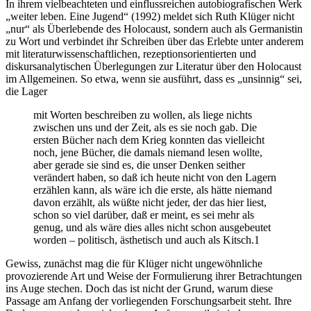
In ihrem vielbeachteten und einflussreichen autobiografischen Werk
„weiter leben. Eine Jugend“ (1992) meldet sich Ruth Klüger nicht
„nur“ als Überlebende des Holocaust, sondern auch als Germanistin
zu Wort und verbindet ihr Schreiben über das Erlebte unter anderem
mit literaturwissenschaftlichen, rezeptionsorientierten und
diskursanalytischen Überlegungen zur Literatur über den Holocaust
im Allgemeinen. So etwa, wenn sie ausführt, dass es „unsinnig“ sei,
die Lager
mit Worten beschreiben zu wollen, als liege nichts
zwischen uns und der Zeit, als es sie noch gab. Die
ersten Bücher nach dem Krieg konnten das vielleicht
noch, jene Bücher, die damals niemand lesen wollte,
aber gerade sie sind es, die unser Denken seither
verändert haben, so daß ich heute nicht von den Lagern
erzählen kann, als wäre ich die erste, als hätte niemand
davon erzählt, als wüßte nicht jeder, der das hier liest,
schon so viel darüber, daß er meint, es sei mehr als
genug, und als wäre dies alles nicht schon ausgebeutet
worden – politisch, ästhetisch und auch als Kitsch.
1
Gewiss, zunächst mag die für Klüger nicht ungewöhnliche
provozierende Art und Weise der Formulierung ihrer Betrachtungen
ins Auge stechen. Doch das ist nicht der Grund, warum diese
Passage am Anfang der vorliegenden Forschungsarbeit steht. Ihre