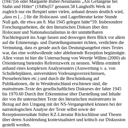
(1947)
56
oder Margarete Buber-Neumanns
„Als Gefangene bei
Stalin und Hitler“ (1949a)
57
genannt.
58
Langhoffs Werk ist
zugleich nur ein Beispiel unter vielen, anhand dessen deutlich wird,
„dass es […] für die Holocaust- und Lagerliteratur keine Stunde
Null gab, die etwa am 8. Mai 1945 gelegen hätte“
59
. Insbesondere
Forschungsarbeiten, die den literarischen Diskurs über den
Holocaust und Nationalsozialismus in der unmittelbaren
Nachkriegszeit ins Auge fassen und deswegen ihren Blick vor allem
auf die Erinnerungs- und Darstellungsmuster richten, verdichten die
Vermutung, dass
es gerade auch das Deutungsangebot eines Textes
war, das eine wohlwollende oder ablehnende Rezeption begünstigte.
Allen voran ist hier die Untersuchung von
Weertje Willms (2000)
als
Orientierung bietendes Referenzwerk zu nennen. Willms ermittelt
anhand eines komplexen Analyserasters (Auswertung v. a. von
Schullehrplänen, universitären Vorlesungsverzeichnissen,
Presseberichten etc.) und durch die Beschränkung auf
Publikationen, die in Westdeutschland erschienen sind, die
mainstream
-Texte des gesellschaftlichen Diskurses der Jahre 1945
bis 1970.
60
Durch ihre Erkenntnisse über Darstellung und Inhalte
der von ihr untersuchten Texte des literarischen
mainstreams
in
Bezug auf den Umgang mit der
NS
-Vergangenheit können bei der
narratologischen Analyse der Texte selbst sowie der
Rezeptionsresultate früher
KZ
-Literatur Rückschlüsse und Thesen
über deren Ausblendung kontextualisiert und kritisch zur Diskussion
gestellt werden.