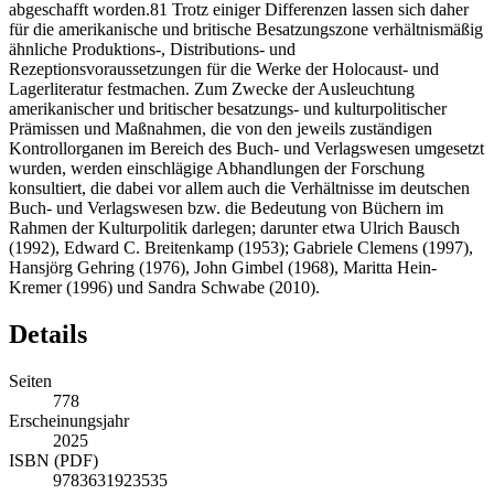
abgeschafft worden.
81
Trotz einiger Differenzen lassen sich daher
für die amerikanische und britische Besatzungszone verhältnismäßig
ähnliche Produktions-, Distributions- und
Rezeptionsvoraussetzungen für die Werke der Holocaust- und
Lagerliteratur festmachen. Zum Zwecke der Ausleuchtung
amerikanischer und britischer besatzungs- und kulturpolitischer
Prämissen und Maßnahmen, die von den jeweils zuständigen
Kontrollorganen im
Bereich des Buch- und Verlagswesen umgesetzt
wurden, werden einschlägige Abhandlungen der Forschung
konsultiert, die dabei vor allem auch die Verhältnisse im deutschen
Buch- und Verlagswesen bzw. die Bedeutung von Büchern im
Rahmen der Kulturpolitik darlegen; darunter etwa Ulrich
Bausch
(1992)
,
Edward C. Breitenkamp (1953)
; Gabriele
Clemens (1997)
,
Hansjörg Gehring (1976)
,
John Gimbel (1968)
,
Maritta Hein-
Kremer (1996)
und Sandra Schwabe (2010).
Details
Seiten
778
Erscheinungsjahr
2025
ISBN (PDF)
9783631923535