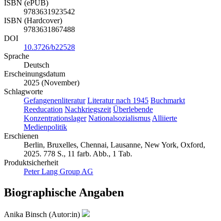
ISBN (ePUB)
9783631923542
ISBN (Hardcover)
9783631867488
DOI
10.3726/b22528
Sprache
Deutsch
Erscheinungsdatum
2025 (November)
Schlagworte
Gefangenenliteratur
Literatur nach 1945
Buchmarkt
Reeducation
Nachkriegszeit
Überlebende
Konzentrationslager
Nationalsozialismus
Alliierte
Medienpolitik
Erschienen
Berlin, Bruxelles, Chennai, Lausanne, New York, Oxford,
2025. 778 S., 11 farb. Abb., 1 Tab.
Produktsicherheit
Peter Lang Group AG
Biographische Angaben
Anika Binsch (Autor:in)