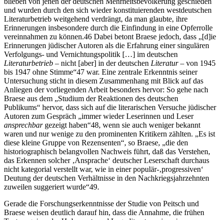
blieben von jenen der deutschen Mehrheitsbevölkerung geschieden
und wurden durch den sich wieder konstituierenden westdeutschen
Literaturbetrieb weitgehend verdrängt, da man glaubte, ihre
Erinnerungen insbesondere durch die Einfindung in eine Opferrolle
vereinnahmen zu können.
46
Dabei betont Braese jedoch, dass „[d]ie
Erinnerungen jüdischer Autoren als die Erfahrung einer singulären
Verfolgungs- und Vernichtungspolitik […] im deutschen
Literaturbetrieb
– nicht [aber] in der deutschen
Literatur
– von 1945
bis 1947 ohne Stimme“
47
war. Eine zentrale Erkenntnis seiner
Untersuchung sticht in diesem Zusammenhang mit Blick auf das
Anliegen der vorliegenden Arbeit besonders hervor: So gehe nach
Braese aus dem „Studium der Reaktionen des deutschen
Publikums“ hervor, dass sich auf die literarischen Versuche jüdischer
Autoren zum Gespräch „immer wieder Leserinnen und Leser
ansprechbar
gezeigt haben“
48
, wenn sie auch weniger bekannt
waren und nur wenige zu den prominenten Kritikern zählten. „Es ist
diese kleine Gruppe von Rezensenten“, so Braese, „die den
historiographisch belangvollen Nachweis führt, daß das Verstehen,
das Erkennen solcher ‚Ansprache‘ deutscher Leserschaft durchaus
nicht kategorial verstellt war, wie in einer populär-‚progressiven‘
Deutung der deutschen Verhältnisse in den Nachkriegsjahrzehnten
zuweilen suggeriert wurde“
49
.
Gerade die Forschungserkenntnisse der Studie von Peitsch und
Braese weisen deutlich darauf hin, dass die Annahme, die frühen