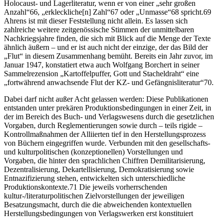
Holocaust- und Lagerliteratur, wenn er von einer „sehr großen
Anzahl“
66
, „erkleckliche[n] Zahl“
67
oder „Unmasse“
68
spricht.
69
Ahrens ist mit dieser Feststellung nicht allein. Es lassen sich
zahlreiche weitere zeitgenössische Stimmen der unmittelbaren
Nachkriegsjahre finden, die sich mit Blick auf die Menge der Texte
ähnlich äußern – und er ist auch nicht der einzige, der das Bild der
„Flut“ in diesem Zusammenhang bemüht. Bereits ein Jahr zuvor, im
Januar 1947, konstatiert etwa auch Wolfgang Borchert in seiner
Sammelrezension „Kartoffelpuffer, Gott und Stacheldraht“ eine
„fortwährend anwachsende Flut der
KZ
- und Gefängnisliteratur“
70
.
Dabei darf nicht außer Acht gelassen werden: Diese Publikationen
entstanden unter prekären Produktionsbedingungen in einer Zeit, in
der im Bereich des Buch- und Verlagswesens durch die gesetzlichen
Vorgaben, durch Reglementierungen sowie durch – teils rigide –
Kontrollmaßnahmen der Alliierten tief in den Herstellungsprozess
von Büchern eingegriffen wurde. Verbunden mit den gesellschafts-
und kulturpolitischen (konzeptionellen) Vorstellungen und
Vorgaben, die hinter den sprachlichen Chiffren Demilitarisierung,
Dezentralisierung,
Dekartellisierung, Demokratisierung sowie
Entnazifizierung stehen, entwickelten sich unterschiedliche
Produktionskontexte.
71
Die jeweils vorherrschenden
kultur-/literaturpolitischen Zielvorstellungen der jeweiligen
Besatzungsmacht, durch die die abweichenden kontextuellen
Herstellungsbedingungen von Verlagswerken erst konstituiert