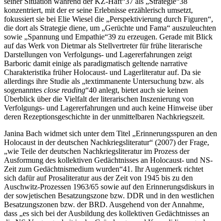
seiner Situation während der
KZ
-Haft“
37
als „Strategie“
38
konzentriert, mit der er seine Erlebnisse erzählerisch umsetzt,
fokussiert sie bei Elie Wiesel die „Perspektivierung durch Figuren“,
die dort als Strategie diene, um „Gerüchte und Fama“ auszuleuchten
sowie „Spannung und Empathie“
39
zu erzeugen. Gerade mit Blick
auf das Werk von Dietmar als Stellvertreter für frühe literarische
Darstellungen von Verfolgungs- und Lagererfahrungen zeigt
Barboric damit einige als paradigmatisch geltende narrative
Charakteristika früher Holocaust- und Lagerliteratur auf. Da sie
allerdings ihre Studie als „textimmanente Untersuchung bzw. als
sogenanntes
close reading
“
40
anlegt, bietet auch sie keinen
Überblick über die Vielfalt der literarischen Inszenierung von
Verfolgungs- und Lagererfahrungen und auch keine Hinweise über
deren Rezeptionsgeschichte in der unmittelbaren Nachkriegszeit.
Janina Bach widmet sich unter dem Titel „Erinnerungsspuren an den
Holocaust in der deutschen Nachkriegsliteratur“
(2007)
der Frage,
„wie Teile der deutschen Nachkriegsliteratur im Prozess der
Ausformung des kollektiven Gedächtnisses an Holocaust- und
NS
-
Zeit zum Gedächtnismedium wurden“
41
. Ihr Augenmerk richtet
sich dafür auf Prosaliteratur aus der Zeit von 1945 bis zu den
Auschwitz-Prozessen 1963/65 sowie auf den Erinnerungsdiskurs in
der sowjetischen Besatzungszone bzw.
DDR
und in den westlichen
Besatzungszonen bzw. der
BRD
. Ausgehend von der Annahme,
dass „es sich bei der Ausbildung des kollektiven Gedächtnisses an