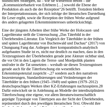
stilistischen Strategien, da – wie sie wiederholt betont – die
„Kommunizierbarkeit von Erlebtem […] sowohl die Ebene der
Produktion als auch die der Rezeption“
26
betrifft. Trotzdem bleiben
der Interpretationsraum, der sich infolge der literarischen Darstellung
für Leser ergibt, sowie die Rezeption der frühen Werke aufgrund
des anders gelagerten Erkenntnisinteresses unberücksichtigt.
Eine der jüngsten Arbeiten über frühe Werke der Holocaust- und
Lagerliteratur stellt die Untersuchung „Das Täterbild in der
Überlebenden-Literatur. Ein Vergleich der Täterbilder in der frühen
und späten Lagerliteratur von Buchenwald und Dachau“
(2017)
von
Chunguang Fang dar. Anliegen ihrer komparatistisch-analytisch
aufgebauten Studie ist es, nicht nur deutlich zu machen, dass in den
Textzeugnissen der Überlebenden gerade jene Akteure sichtbar sind,
die vor Ort in den Lagern die Terror- und Mordpolitik planten
und/oder
in die Tat umsetzten – weshalb sie diesen Textzeugnissen
gerade auch für die Täterforschung ein wesentliches
Erkenntnispotenzial zuspricht –,
27
sondern auch den narrativen
Inszenierungen, Standardisierungen und Veränderungen der
Täterbilder in den frühen (1945–1949) und späten (1979–2012)
deutschsprachigen Werken über
KZ
-Erfahrungen nachzuspüren.
28
Dafür entwickelt sie in Anlehnung an Modelle der interdisziplinären
Täterforschung eine eigene, vor allem literaturwissenschaftlich
geprägte Typologie von Tätertypen aus der Sicht der Überlebenden,
repräsentiert durch den jeweiligen literarischen Text. Obwohl ihre