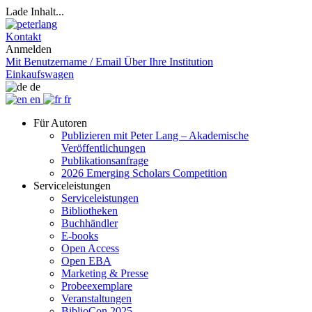
Lade Inhalt...
Kontakt
Anmelden
Mit Benutzername / Email
Über Ihre Institution
Einkaufswagen
de
en
fr
Für Autoren
Publizieren mit Peter Lang – Akademische
Veröffentlichungen
Publikationsanfrage
2026 Emerging Scholars Competition
Serviceleistungen
Serviceleistungen
Bibliotheken
Buchhändler
E-books
Open Access
Open EBA
Marketing & Presse
Probeexemplare
Veranstaltungen
BiblioCon 2025