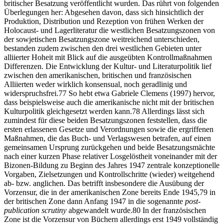
britischer Besatzung veröffentlicht wurden. Das rührt von folgenden
Überlegungen her: Abgesehen davon, dass sich hinsichtlich der
Produktion, Distribution und Rezeption von frühen Werken der
Holocaust- und Lagerliteratur die westlichen Besatzungszonen von
der sowjetischen Besatzungszone weitreichend unterschieden,
bestanden zudem zwischen den drei westlichen Gebieten unter
alliierter Hoheit mit Blick auf die ausgeübten Kontrollmaßnahmen
Differenzen. Die Entwicklung der Kultur- und Literaturpolitik lief
zwischen den amerikanischen, britischen und französischen
Alliierten weder wirklich konsensual, noch geradlinig und
widerspruchsfrei.
77
So hebt etwa Gabriele
Clemens (1997)
hervor,
dass beispielsweise auch die amerikanische nicht mit der britischen
Kulturpolitik gleichgesetzt werden kann.
78
Allerdings lässt sich
zumindest für diese beiden Besatzungszonen feststellen,
dass die
ersten erlassenen Gesetze und Verordnungen sowie die ergriffenen
Maßnahmen, die das Buch- und Verlagswesen betrafen, auf einen
gemeinsamen Ursprung zurückgehen und beide Besatzungsmächte
nach einer kurzen Phase relativer Losgelöstheit voneinander mit der
Bizonen-Bildung zu Beginn des Jahres 1947 zentrale konzeptionelle
Vorgaben, Zielsetzungen und Kontrollschritte (wieder) weitgehend
ab- bzw. anglichen. Das betrifft insbesondere die Ausübung der
Vorzensur, die in der amerikanischen Zone bereits Ende 1945,
79
in
der britischen Zone dann Anfang 1947 in die sogenannte
post-
publication scrutiny
abgewandelt wurde.
80
In der französischen
Zone ist die Vorzensur von Büchern allerdings erst 1949 vollständig