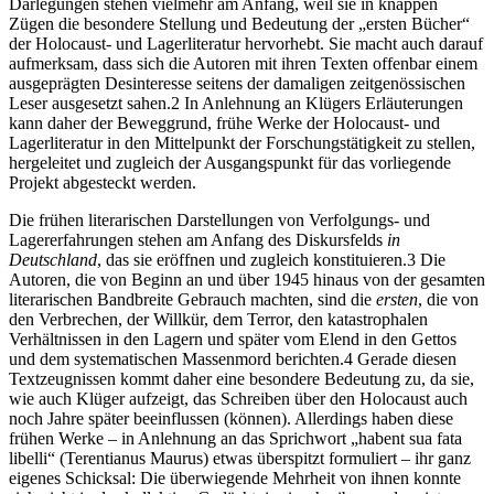
Darlegungen stehen vielmehr am Anfang, weil sie in knappen
Zügen die besondere Stellung und Bedeutung der „ersten Bücher“
der Holocaust- und Lagerliteratur hervorhebt. Sie macht auch darauf
aufmerksam, dass sich die Autoren mit ihren Texten offenbar einem
ausgeprägten Desinteresse seitens der damaligen zeitgenössischen
Leser ausgesetzt sahen.
2
In Anlehnung an Klügers Erläuterungen
kann daher der Beweggrund, frühe Werke der Holocaust- und
Lagerliteratur in den Mittelpunkt der Forschungstätigkeit zu stellen,
hergeleitet und zugleich der Ausgangspunkt für das vorliegende
Projekt abgesteckt werden.
Die frühen literarischen Darstellungen von Verfolgungs- und
Lagererfahrungen stehen am Anfang des Diskursfelds
in
Deutschland
, das sie eröffnen und zugleich
konstituieren.
3
Die
Autoren, die von Beginn an und über 1945 hinaus von der gesamten
literarischen Bandbreite Gebrauch machten, sind die
ersten
, die von
den Verbrechen, der Willkür, dem Terror, den katastrophalen
Verhältnissen in den Lagern und später vom Elend in den Gettos
und dem systematischen Massenmord berichten.
4
Gerade diesen
Textzeugnissen kommt daher eine besondere Bedeutung zu, da sie,
wie auch Klüger aufzeigt, das Schreiben über den Holocaust auch
noch Jahre später beeinflussen (können). Allerdings haben diese
frühen Werke – in Anlehnung an das Sprichwort „habent sua fata
libelli“ (Terentianus Maurus) etwas überspitzt formuliert – ihr ganz
eigenes Schicksal: Die überwiegende Mehrheit von ihnen konnte