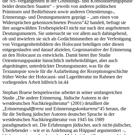
die
NS
-Vergangenheit in der Gründungs- und Konsolidierungsphase
beider deutschen Staaten“ – jeweils von anderen politischen
Prämissen und Bedürfnissen sowie anderen Orientierungs-,
Erinnerungs- und Deutungsmustern geprägt – „um einen von
Widersprüchen gekennzeichneten Prozess“
42
handelt, befragt sie
ihre ausgewählten Textbeispiele
43
nicht nur nach
den angebotenen
Deutungsmustern. Sie untersucht sie vor allem auch dahingehend,
ob und inwiefern sie sich als Gedächtnismedien an der Verfestigung
von Vergangenheitsbildern des Holocaust beteiligen oder diesen
entgegenlaufen und darauf abzielen, Gegennarrative der Erinnerung
an den Holocaust zu entwickeln. Damit bietet ihre Studie
Orientierungspunkte hinsichtlich mehrheitsfähiger, aber auch
abgedrängter, unterdrückter Deutungsmuster, was für die
Textautopsie sowie für die Aufarbeitung der Rezeptionsgeschichte
früher Werke der Holocaust- und Lagerliteratur im Rahmen der
vorliegenden Arbeit hilfreich ist.
44
Stephan Braese beispielsweise arbeitet in seiner umfangreichen
Studie „Die andere Erinnerung. Jüdische Autoren in der
westdeutschen Nachkriegsliteratur“
(2001)
detailliert die
„Erinnerungs
differenz
und Erinnerungs
konkurrenz
“
45
heraus, die
für die Stellung jüdischer Autoren deutscher Sprache in der
westdeutschen Nachkriegsliteratur von 1945 bis 1989
paradigmatisch sei. Die Erfahrungen jüdischer, auch nicht-jüdischer,
Überlebender – wie er in Anlehnung an Hüppauf argumentiert –,