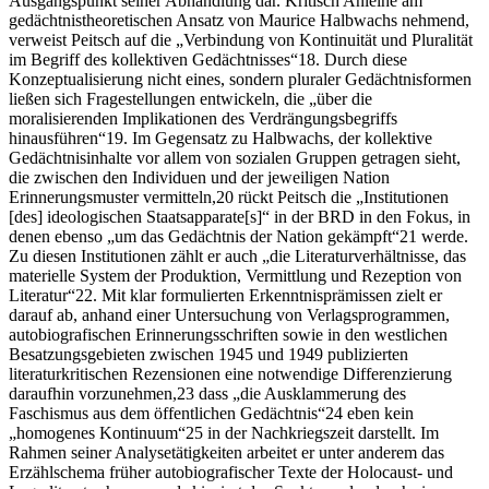
Ausgangspunkt seiner Abhandlung dar. Kritisch Anleihe am
gedächtnistheoretischen Ansatz von Maurice Halbwachs nehmend,
verweist Peitsch auf die „Verbindung von Kontinuität und Pluralität
im Begriff des kollektiven Gedächtnisses“
18
. Durch diese
Konzeptualisierung nicht eines, sondern pluraler Gedächtnisformen
ließen sich Fragestellungen entwickeln, die „über die
moralisierenden Implikationen des Verdrängungsbegriffs
hinausführen“
19
. Im Gegensatz zu Halbwachs, der kollektive
Gedächtnisinhalte vor allem von sozialen Gruppen getragen sieht,
die zwischen den Individuen und der jeweiligen Nation
Erinnerungsmuster vermitteln,
20
rückt Peitsch die „Institutionen
[des] ideologischen Staatsapparate[s]“ in der
BRD
in den Fokus, in
denen ebenso „um das Gedächtnis der Nation gekämpft“
21
werde.
Zu diesen Institutionen zählt er auch „die Literaturverhältnisse, das
materielle System der Produktion, Vermittlung und Rezeption von
Literatur“
22
. Mit klar formulierten Erkenntnisprämissen zielt er
darauf ab, anhand einer Untersuchung von Verlagsprogrammen,
autobiografischen Erinnerungsschriften sowie in den westlichen
Besatzungsgebieten zwischen 1945 und 1949 publizierten
literaturkritischen Rezensionen eine notwendige Differenzierung
daraufhin vorzunehmen,
23
dass „die Ausklammerung des
Faschismus aus dem öffentlichen Gedächtnis“
24
eben kein
„homogenes Kontinuum“
25
in der Nachkriegszeit darstellt. Im
Rahmen seiner Analysetätigkeiten arbeitet er unter anderem das
Erzählschema früher autobiografischer Texte der Holocaust- und