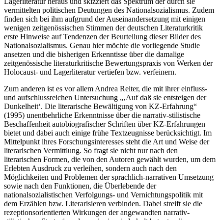
Lagerliteratur heraus und skizziert das Spektrum der durch sie
vermittelten politischen Deutungen des Nationalsozialismus. Zudem
finden sich bei ihm aufgrund der Auseinandersetzung mit einigen
wenigen zeitgenössischen Stimmen der deutschen Literaturkritik
erste Hinweise auf Tendenzen der Beurteilung dieser Bilder des
Nationalsozialismus. Genau hier möchte die vorliegende Studie
ansetzen und die bisherigen Erkenntisse über die damalige
zeitgenössische literaturkritische Bewertungspraxis von Werken der
Holocaust- und Lagerliteratur vertiefen bzw. verfeinern.
Zum anderen ist es vor allem Andrea Reiter, die mit ihrer einfluss-
und aufschlussreichen Untersuchung „‚Auf daß sie entsteigen der
Dunkelheit‘. Die literarische Bewältigung von
KZ
-Erfahrung“
(1995)
unentbehrliche Erkenntnisse über die narrativ-stilistische
Beschaffenheit autobiografischer Schriften über
KZ
-Erfahrungen
bietet und dabei auch einige frühe Textzeugnisse berücksichtigt. Im
Mittelpunkt ihres Forschungsinteresses steht die Art und Weise der
literarischen Vermittlung. So fragt sie nicht nur nach den
literarischen Formen, die von den Autoren gewählt wurden, um dem
Erlebten Ausdruck zu verleihen, sondern auch nach den
Möglichkeiten und Problemen der sprachlich-narrativen Umsetzung
sowie nach den Funktionen, die Überlebende der
nationalsozialistischen Verfolgungs- und Vernichtungspolitik mit
dem Erzählen bzw. Literarisieren verbinden. Dabei streift sie die
rezeptionsorientierten Wirkungen der angewandten narrativ-