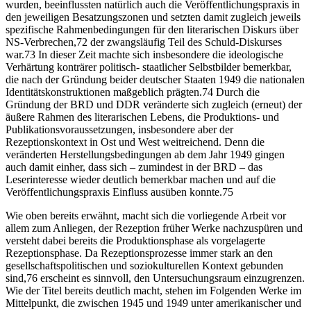
wurden, beeinflussten natürlich auch die Veröffentlichungspraxis in
den jeweiligen Besatzungszonen und setzten damit zugleich jeweils
spezifische Rahmenbedingungen für den literarischen Diskurs über
NS
-Verbrechen,
72
der zwangsläufig Teil des Schuld-Diskurses
war.
73
In dieser Zeit machte sich insbesondere die ideologische
Verhärtung konträrer politisch- staatlicher Selbstbilder bemerkbar,
die nach der Gründung beider deutscher Staaten 1949 die nationalen
Identitätskonstruktionen maßgeblich prägten.
74
Durch die
Gründung der
BRD
und
DDR
veränderte sich zugleich (erneut) der
äußere Rahmen des literarischen Lebens, die Produktions- und
Publikationsvoraussetzungen, insbesondere aber der
Rezeptionskontext in Ost und West weitreichend. Denn die
veränderten Herstellungsbedingungen ab dem Jahr 1949 gingen
auch damit einher, dass sich – zumindest in der
BRD
– das
Leserinteresse wieder deutlich bemerkbar machen und auf die
Veröffentlichungspraxis Einfluss ausüben konnte.
75
Wie oben bereits erwähnt, macht sich die vorliegende Arbeit vor
allem zum Anliegen, der Rezeption früher Werke nachzuspüren und
versteht dabei bereits die Produktionsphase als vorgelagerte
Rezeptionsphase. Da Rezeptionsprozesse immer stark an den
gesellschaftspolitischen und soziokulturellen Kontext gebunden
sind,
76
erscheint es sinnvoll, den Untersuchungsraum einzugrenzen.
Wie der Titel bereits deutlich macht, stehen im Folgenden Werke im
Mittelpunkt, die zwischen 1945 und 1949 unter amerikanischer und