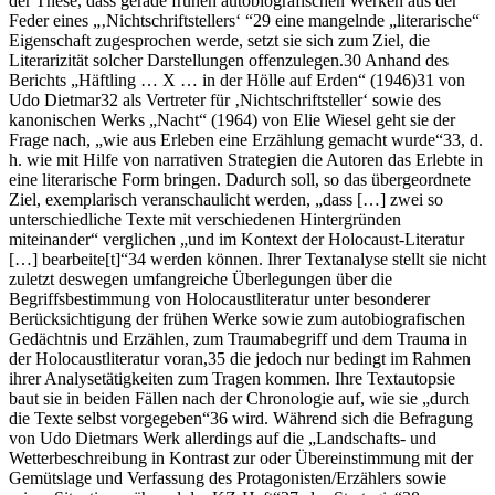
der These, dass gerade frühen autobiografischen Werken aus der
Feder eines „‚Nichtschriftstellers‘ “
29
eine mangelnde „literarische“
Eigenschaft
zugesprochen werde, setzt sie sich zum Ziel, die
Literarizität solcher Darstellungen offenzulegen.
30
Anhand des
Berichts „Häftling … X … in der Hölle auf Erden“
(1946)
31
von
Udo Dietmar
32
als Vertreter für ‚Nichtschriftsteller‘ sowie des
kanonischen Werks
„Nacht“ (1964)
von Elie Wiesel geht sie der
Frage nach, „wie aus Erleben eine Erzählung gemacht wurde“
33
, d.
h. wie mit Hilfe von narrativen Strategien die Autoren das Erlebte in
eine literarische Form bringen. Dadurch soll, so das übergeordnete
Ziel, exemplarisch veranschaulicht werden, „dass […] zwei so
unterschiedliche Texte mit verschiedenen Hintergründen
miteinander“ verglichen „und im Kontext der Holocaust-Literatur
[…] bearbeite[t]“
34
werden können. Ihrer Textanalyse stellt sie nicht
zuletzt deswegen umfangreiche Überlegungen über die
Begriffsbestimmung von Holocaustliteratur unter besonderer
Berücksichtigung der frühen Werke sowie zum autobiografischen
Gedächtnis und Erzählen, zum Traumabegriff und dem Trauma in
der Holocaustliteratur voran,
35
die jedoch nur bedingt im Rahmen
ihrer Analysetätigkeiten zum Tragen kommen.
Ihre Textautopsie
baut sie in beiden Fällen nach der Chronologie auf, wie sie „durch
die Texte selbst vorgegeben“
36
wird. Während sich die Befragung
von Udo Dietmars Werk allerdings auf die „Landschafts- und
Wetterbeschreibung in Kontrast zur oder Übereinstimmung mit der
Gemütslage und Verfassung des Protagonisten/Erzählers sowie