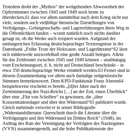
Trotzdem droht der „Mythos“ der weitgehenden Abwesenheit der
Opferstimmen zwischen 1945 und 1949 noch heute zu
überdecken,
61
dass vor allem unmittelbar nach dem Krieg nicht nur
viele, sondern auch viel
fältige
literarische Darstellungen von
Verfolgungs-, Gefangenschafts- und Lagererfahrungen ihren Weg in
die Öffentlichkeit fanden – womit natürlich noch nichts darüber
gesagt ist, ob die Werke auch rezipiert wurden. Aufgrund der
umfangreichen Erfassung deutschsprachiger Textzeugnisse in der
Datenbank „Frühe Texte der
Holocaust- und Lagerliteratur“
62
lässt
sich mittlerweile unzweifelhaft eine große Anzahl belegen. Allein
für das Zeitfenster zwischen 1945 und 1949 können – unabhängig
vom Erscheinungsort, d. h. nicht auf Deutschland beschränkt – in
etwa 350 deutschsprachige Werke ermittelt werden.
63
Ferner sind in
diesem Zusammenhang vor allem auch damalige zeitgenössische
Stimmen bemerkenswert. Dem
KPD
-Funktionär Franz Ahrens
64
beispielsweise erscheint es bereits
„[d]rei Jahre nach der
Zertrümmerung des Nazi-Reichs […] an der Zeit, einen Überblick“
über eine „Flut von Schriften“ zu gewinnen, die „über
Konzentrationslager und über den Widerstand“
65
publiziert wurde.
Gleich mehrmals verweist er in seiner Bibliografie
„Widerstandsliteratur. Querschnitt durch die Literatur über die
Verfolgungen und den Widerstand im Dritten Reich“
(1948)
, im
Auftrag des Rats der Vereinigung der Verfolgten des Naziregimes
(
VVN
) zusammengestellt, auf die hohe Publikationsrate der