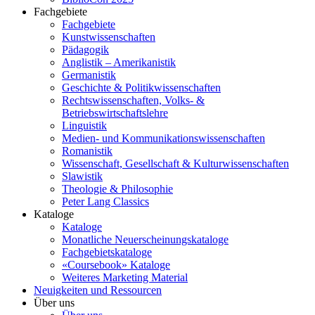
Fachgebiete
Fachgebiete
Kunstwissenschaften
Pädagogik
Anglistik – Amerikanistik
Germanistik
Geschichte & Politikwissenschaften
Rechtswissenschaften, Volks- &
Betriebswirtschaftslehre
Linguistik
Medien- und Kommunikationswissenschaften
Romanistik
Wissenschaft, Gesellschaft & Kulturwissenschaften
Slawistik
Theologie & Philosophie
Peter Lang Classics
Kataloge
Kataloge
Monatliche Neuerscheinungskataloge
Fachgebietskataloge
«Coursebook» Kataloge
Weiteres Marketing Material
Neuigkeiten und Ressourcen
Über uns