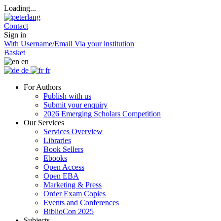
Loading...
Contact
Sign in
With Username/Email
Via your institution
Basket
en
de
fr
For Authors
Publish with us
Submit your enquiry
2026 Emerging Scholars Competition
Our Services
Services Overview
Libraries
Book Sellers
Ebooks
Open Access
Open EBA
Marketing & Press
Order Exam Copies
Events and Conferences
BiblioCon 2025
Subjects