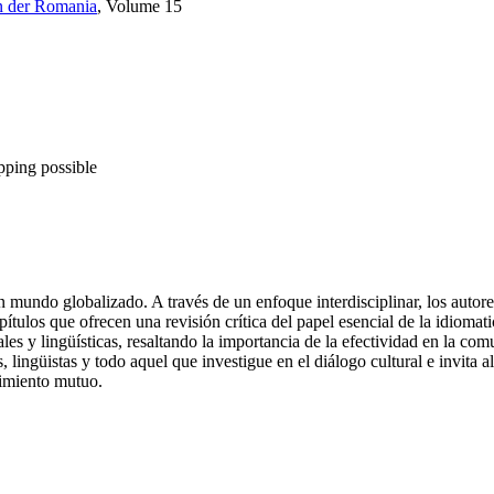
in der Romania
, Volume 15
pping possible
 un mundo globalizado. A través de un enfoque interdisciplinar, los auto
pítulos que ofrecen una revisión crítica del papel esencial de la idiomat
les y lingüísticas, resaltando la importancia de la efectividad en la com
 lingüistas y todo aquel que investigue en el diálogo cultural e invita a
dimiento mutuo.