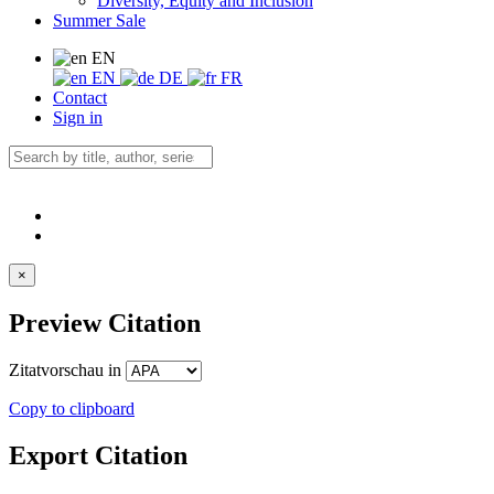
Diversity, Equity and Inclusion
Summer Sale
EN
EN
DE
FR
Contact
Sign in
×
Preview Citation
Zitatvorschau in
Copy to clipboard
Export Citation