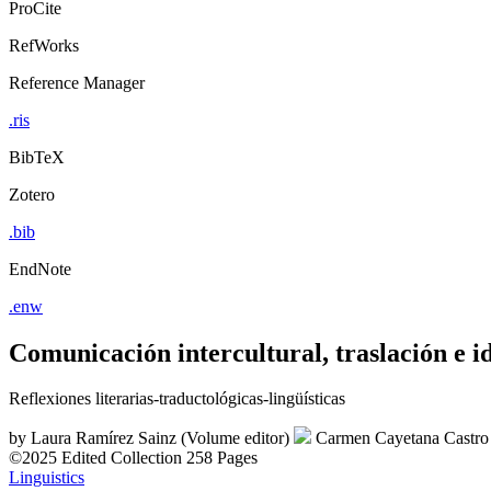
ProCite
RefWorks
Reference Manager
.ris
BibTeX
Zotero
.bib
EndNote
.enw
Comunicación intercultural, traslación e i
Reflexiones literarias-traductológicas-lingüísticas
by
Laura Ramírez Sainz (Volume editor)
Carmen Cayetana Castro
©2025
Edited Collection
258 Pages
Linguistics