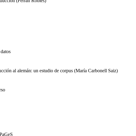
aducción (Ferran Robles)
 datos
aducción al alemán: un estudio de corpus (María Carbonell Saiz)
rso
n PaGeS