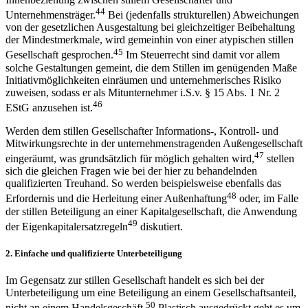
44
Unternehmensträger.
Bei (jedenfalls strukturellen) Abweichungen
von der gesetzlichen Ausgestaltung bei gleichzeitiger Beibehaltung
der Mindestmerkmale, wird gemeinhin von einer atypischen stillen
45
Gesellschaft gesprochen.
Im Steuerrecht sind damit vor allem
solche Gestaltungen gemeint, die dem Stillen im genügenden Maße
Initiativmöglichkeiten einräumen und unternehmerisches Risiko
zuweisen, sodass er als Mitunternehmer i.S.v. § 15 Abs. 1 Nr. 2
46
EStG anzusehen ist.
Werden dem stillen Gesellschafter Informations-, Kontroll- und
Mitwirkungsrechte in der unternehmenstragenden Außengesellschaft
47
eingeräumt, was grundsätzlich für möglich gehalten wird,
stellen
sich die gleichen Fragen wie bei der hier zu behandelnden
qualifizierten Treuhand. So werden beispielsweise ebenfalls das
48
Erfordernis und die Herleitung einer Außenhaftung
oder,
im Falle
der stillen Beteiligung an einer Kapitalgesellschaft, die Anwendung
49
der Eigenkapitalersatzregeln
diskutiert.
2.
Einfache und qualifizierte Unterbeteiligung
Im Gegensatz zur stillen Gesellschaft handelt es sich bei der
Unterbeteiligung um eine Beteiligung an einem Gesellschaftsanteil,
50