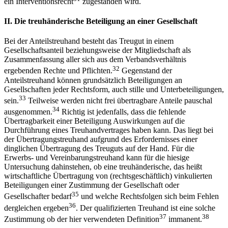
ein Interventionsrecht
zugestanden wird.
II.
Die treuhänderische Beteiligung an einer Gesellschaft
Bei der Anteilstreuhand besteht das Treugut in einem
Gesellschaftsanteil beziehungsweise der Mitgliedschaft als
Zusammenfassung aller sich aus dem Verbandsverhältnis
32
ergebenden Rechte und Pflichten.
Gegenstand der
Anteilstreuhand können grundsätzlich Beteiligungen an
Gesellschaften jeder Rechtsform, auch stille und Unterbeteiligungen,
33
sein.
Teilweise werden nicht frei übertragbare Anteile pauschal
34
ausgenommen.
Richtig ist jedenfalls, dass die fehlende
Übertragbarkeit einer Beteiligung Auswirkungen auf die
Durchführung eines Treuhandvertrages haben kann. Das liegt bei
der Übertragungstreuhand aufgrund des Erfordernisses einer
dinglichen Übertragung des Treuguts auf der Hand. Für die
Erwerbs- und Vereinbarungstreuhand kann für die hiesige
Untersuchung dahinstehen, ob eine treuhänderische, das heißt
wirtschaftliche Übertragung von (rechtsgeschäftlich) vinkulierten
Beteiligungen einer Zustimmung der Gesellschaft oder
35
Gesellschafter bedarf
und welche Rechtsfolgen sich beim Fehlen
36
dergleichen ergeben
. Der qualifizierten Treuhand ist eine solche
37
38
Zustimmung ob der hier verwendeten Definition
immanent.