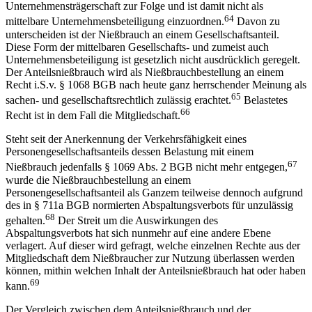
Unternehmensträgerschaft zur Folge und ist damit nicht als
64
mittelbare Unternehmensbeteiligung einzuordnen.
Davon zu
unterscheiden ist der Nießbrauch an einem Gesellschaftsanteil.
Diese Form der mittelbaren Gesellschafts- und zumeist auch
Unternehmensbeteiligung ist gesetzlich nicht ausdrücklich geregelt.
Der Anteilsnießbrauch wird als Nießbrauchbestellung an einem
Recht i.S.v. § 1068 BGB nach heute ganz herrschender Meinung als
65
sachen- und gesellschaftsrechtlich zulässig erachtet.
Belastetes
66
Recht ist in dem Fall die Mitgliedschaft.
Steht seit der Anerkennung der Verkehrsfähigkeit eines
Personengesellschaftsanteils dessen Belastung mit einem
67
Nießbrauch jedenfalls § 1069 Abs. 2 BGB nicht mehr entgegen,
wurde die Nießbrauchbestellung an einem
Personengesellschaftsanteil als Ganzem teilweise dennoch aufgrund
des in § 711a BGB normierten Abspaltungsverbots für unzulässig
68
gehalten.
Der Streit um die Auswirkungen des
Abspaltungsverbots hat sich nunmehr auf eine andere Ebene
verlagert. Auf dieser wird gefragt, welche einzelnen Rechte aus der
Mitgliedschaft dem Nießbraucher zur Nutzung überlassen werden
können, mithin welchen Inhalt der Anteilsnießbrauch hat oder haben
69
kann.
Der Vergleich zwischen dem Anteilsnießbrauch und der