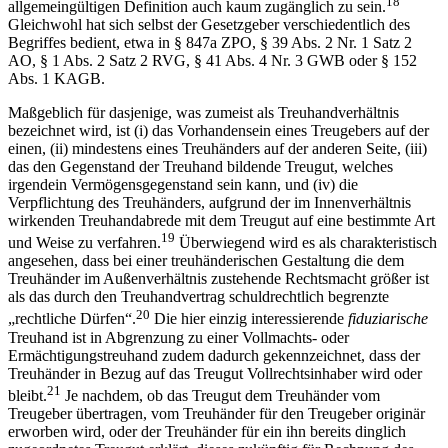
18
allgemeingültigen Definition auch kaum zugänglich zu sein.
Gleichwohl hat sich selbst der Gesetzgeber verschiedentlich des
Begriffes bedient, etwa in § 847a ZPO, § 39 Abs. 2 Nr. 1 Satz 2
AO, § 1 Abs. 2 Satz 2 RVG, § 41 Abs. 4 Nr. 3 GWB oder § 152
Abs. 1 KAGB.
Maßgeblich für dasjenige, was zumeist als Treuhandverhältnis
bezeichnet wird, ist (i) das Vorhandensein eines Treugebers auf der
einen, (ii) mindestens eines Treuhänders auf der anderen Seite, (iii)
das den Gegenstand der Treuhand bildende Treugut, welches
irgendein Vermögensgegenstand sein kann, und (iv) die
Verpflichtung des Treuhänders, aufgrund der im Innenverhältnis
wirkenden Treuhandabrede mit dem Treugut auf eine bestimmte Art
19
und Weise zu verfahren.
Überwiegend wird es als charakteristisch
angesehen, dass bei einer treuhänderischen Gestaltung die dem
Treuhänder im Außenverhältnis zustehende Rechtsmacht größer ist
als das durch den Treuhandvertrag schuldrechtlich begrenzte
20
„rechtliche Dürfen“.
Die hier einzig interessierende
fiduziarische
Treuhand ist in Abgrenzung zu einer Vollmachts- oder
Ermächtigungstreuhand zudem dadurch gekennzeichnet, dass der
Treuhänder in Bezug auf das Treugut Vollrechtsinhaber wird oder
21
bleibt.
Je nachdem, ob
das Treugut dem Treuhänder vom
Treugeber übertragen, vom Treuhänder für den Treugeber originär
erworben wird, oder der Treuhänder für ein ihn bereits dinglich