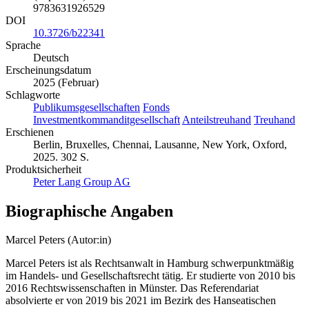
9783631926529
DOI
10.3726/b22341
Sprache
Deutsch
Erscheinungsdatum
2025 (Februar)
Schlagworte
Publikumsgesellschaften
Fonds
Investmentkommanditgesellschaft
Anteilstreuhand
Treuhand
Erschienen
Berlin, Bruxelles, Chennai, Lausanne, New York, Oxford,
2025. 302 S.
Produktsicherheit
Peter Lang Group AG
Biographische Angaben
Marcel Peters (Autor:in)
Marcel Peters ist als Rechtsanwalt in Hamburg schwerpunktmäßig
im Handels- und Gesellschaftsrecht tätig. Er studierte von 2010 bis
2016 Rechtswissenschaften in Münster. Das Referendariat
absolvierte er von 2019 bis 2021 im Bezirk des Hanseatischen