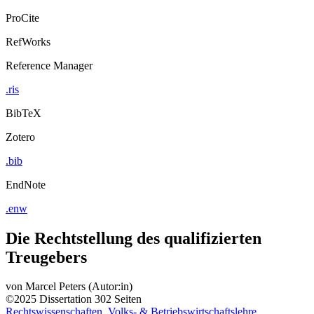
ProCite
RefWorks
Reference Manager
.ris
BibTeX
Zotero
.bib
EndNote
.enw
Die Rechtstellung des qualifizierten
Treugebers
von
Marcel Peters (Autor:in)
©2025
Dissertation
302 Seiten
Rechtswissenschaften, Volks- & Betriebswirtschaftslehre