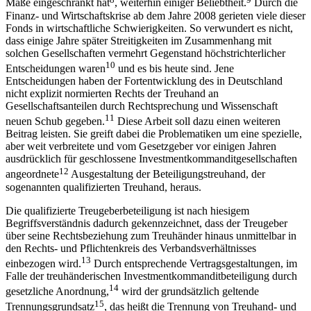
Maße eingeschränkt hat
, weiterhin einiger Beliebtheit.
Durch die
Finanz- und Wirtschaftskrise ab dem Jahre 2008 gerieten viele dieser
Fonds in wirtschaftliche Schwierigkeiten. So verwundert es nicht,
dass einige Jahre später Streitigkeiten im Zusammenhang mit
solchen Gesellschaften vermehrt Gegenstand höchstrichterlicher
10
Entscheidungen waren
und es bis heute sind. Jene
Entscheidungen haben der Fortentwicklung des in Deutschland
nicht explizit normierten Rechts der Treuhand an
Gesellschaftsanteilen
durch Rechtsprechung und Wissenschaft
11
neuen Schub gegeben.
Diese Arbeit soll dazu einen weiteren
Beitrag leisten. Sie greift dabei die Problematiken um eine spezielle,
aber weit verbreitete und vom Gesetzgeber vor einigen Jahren
ausdrücklich für geschlossene Investmentkommanditgesellschaften
12
angeordnete
Ausgestaltung der Beteiligungstreuhand, der
sogenannten qualifizierten Treuhand, heraus.
Die qualifizierte Treugeberbeteiligung ist nach hiesigem
Begriffsverständnis dadurch gekennzeichnet, dass der Treugeber
über seine Rechtsbeziehung zum Treuhänder hinaus unmittelbar in
den Rechts- und Pflichtenkreis des Verbandsverhältnisses
13
einbezogen wird.
Durch entsprechende Vertragsgestaltungen, im
Falle der treuhänderischen Investmentkommanditbeteiligung durch
14
gesetzliche Anordnung,
wird der grundsätzlich geltende
15
Trennungsgrundsatz
, das heißt die Trennung von Treuhand- und