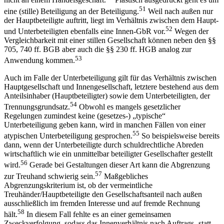
nicht an einem Handelsgeschäft.
Plastisch ausgedrückt geht es um
51
eine (stille) Beteiligung an der Beteiligung.
Weil nach außen nur
der Hauptbeteiligte auftritt, liegt im Verhältnis zwischen dem Haupt-
52
und Unterbeteiligten ebenfalls eine Innen-GbR vor.
Wegen der
Vergleichbarkeit mit einer stillen Gesellschaft können neben den §§
705, 740 ff. BGB aber auch die §§ 230 ff. HGB analog zur
53
Anwendung kommen.
Auch im Falle der Unterbeteiligung gilt für das Verhältnis zwischen
Hauptgesellschaft und Innengesellschaft, letztere bestehend aus dem
Anteilsinhaber (Hauptbeteiligter) sowie dem Unterbeteiligten, der
54
Trennungsgrundsatz.
Obwohl es mangels gesetzlicher
Regelungen zumindest keine (gesetzes-) „typische“
Unterbeteiligung geben kann, wird in manchen Fällen von einer
55
atypischen Unterbeteiligung gesprochen.
So beispielsweise bereits
dann, wenn der Unterbeteiligte durch schuldrechtliche Abreden
wirtschaftlich wie ein unmittelbar beteiligter Gesellschafter gestellt
56
wird.
Gerade bei Gestaltungen dieser Art kann die Abgrenzung
57
zur Treuhand schwierig sein.
Maßgebliches
Abgrenzungskriterium ist, ob der vermeintliche
Treuhänder/Hauptbeteiligte den Gesellschaftsanteil nach außen
ausschließlich im fremden Interesse und auf fremde Rechnung
58
hält.
In diesem Fall fehlte es an einer gemeinsamen
Zweckverfolgung, sodass das Innenverhältnis nach Auftrags- statt