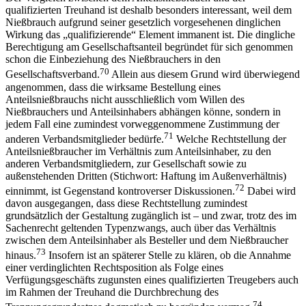
qualifizierten Treuhand ist deshalb besonders interessant, weil dem
Nießbrauch aufgrund seiner gesetzlich vorgesehenen dinglichen
Wirkung das „qualifizierende“ Element immanent ist. Die dingliche
Berechtigung am Gesellschaftsanteil begründet für sich genommen
schon die Einbeziehung des Nießbrauchers in den
70
Gesellschaftsverband.
Allein aus diesem Grund wird überwiegend
angenommen, dass die wirksame Bestellung eines
Anteilsnießbrauchs nicht ausschließlich vom Willen des
Nießbrauchers und Anteilsinhabers abhängen könne, sondern in
jedem Fall eine zumindest vorweggenommene Zustimmung der
71
anderen Verbandsmitglieder bedürfe.
Welche Rechtstellung der
Anteilsnießbraucher im Verhältnis zum Anteilsinhaber, zu den
anderen Verbandsmitgliedern, zur
Gesellschaft sowie zu
außenstehenden Dritten (Stichwort: Haftung im Außenverhältnis)
72
einnimmt, ist Gegenstand kontroverser Diskussionen.
Dabei wird
davon ausgegangen, dass diese Rechtstellung zumindest
grundsätzlich der Gestaltung zugänglich ist – und zwar, trotz des im
Sachenrecht geltenden Typenzwangs, auch über das Verhältnis
zwischen dem Anteilsinhaber als Besteller und dem Nießbraucher
73
hinaus.
Insofern ist an späterer Stelle zu klären, ob die Annahme
einer verdinglichten Rechtsposition als Folge eines
Verfügungsgeschäfts zugunsten eines qualifizierten Treugebers auch
im Rahmen der Treuhand die Durchbrechung des
74