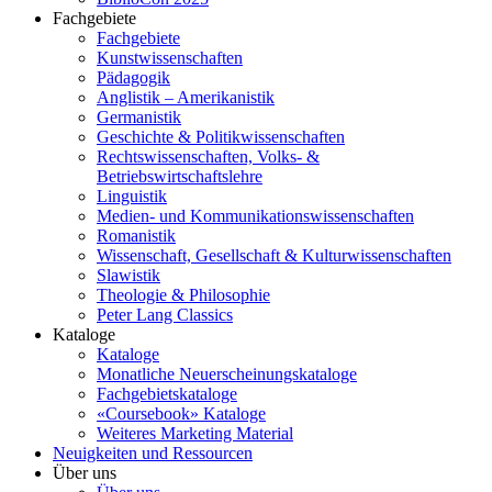
Fachgebiete
Fachgebiete
Kunstwissenschaften
Pädagogik
Anglistik – Amerikanistik
Germanistik
Geschichte & Politikwissenschaften
Rechtswissenschaften, Volks- &
Betriebswirtschaftslehre
Linguistik
Medien- und Kommunikationswissenschaften
Romanistik
Wissenschaft, Gesellschaft & Kulturwissenschaften
Slawistik
Theologie & Philosophie
Peter Lang Classics
Kataloge
Kataloge
Monatliche Neuerscheinungskataloge
Fachgebietskataloge
«Coursebook» Kataloge
Weiteres Marketing Material
Neuigkeiten und Ressourcen
Über uns