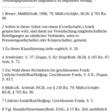
Trennungsgrundsatzes dogmatisch zu begründen vermag.
1
Breuer
, MittRhNotK 1988, 79; MüKo/
Schäfer
, BGB, § 705 Rn.
90.
2
Sofern in dieser Arbeit von einem (Gesellschafts-) Anteil
gesprochen wird, sind damit zur Vereinfachung mitgliedschaftliche
Beteiligungen an sämtlichen Verbänden, seien es
Personengesellschaften oder Körperschaften, gemeint.
3
Zu dieser Klassifizierung siehe sogleich, S.
26
.
4
Armbrüster
, S. 37;
Dogan
, S. 82; Hopt/
Roth
, HGB, § 105 Rn. 87;
Seitz
, S. 72.
5
Zur Wahl dieser Rechtsform bei geschlossenen Fonds
Lüdicke/Arndt/
Bost/Halfpap
, Geschlossene Fonds, S. 6 ff.;
Dogan
,
S. 83 f.
6
MüKo/
K. Schmidt
, HGB, vor § 230 Rn. 79; MüKo/
Schäfer
,
BGB, § 705 Rn. 90.
7
Lüdicke/Arndt/
Bost/Halfpap
, Geschlossene Fonds, S. 5.
8
Vgl. Brandis/Heuermann/
Bode
, EStG, § 15 Rn. 264; ausführlich