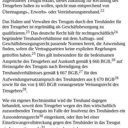
zugeordnetes Treugut erklärt, dieses zukünftig für Rechnung des
Treugebers halten zu wollen, spricht man entsprechend von
22
Übertragungs-, Erwerbs- oder Vereinbarungstreuhand.
Das Halten und Verwalten des Treuguts durch den Treuhänder für
den Treugeber ist regelmäßig als Geschäftsbesorgung zu
23
24
qualifizieren.
Das deutsche Recht hält für rechtsgeschäftlich
begründete Treuhandverhältnisse mit dem Auftrags- und
Geschäftsbesorgungsrecht passende Normen bereit, die Anwendung
finden, sofern die Vertragsparteien keine expliziten Regelungen
25
getroffen haben.
Dies gilt insbesondere für die bedeutsamen
26
Ansprüche des Treugebers auf Auskunft gemäß § 666 BGB,
auf
Herausgabe des Treuguts nach Beendigung des
27
Treuhandverhältnisses gemäß § 667 BGB,
für den
28
Aufwendungsersatzanspruch des Treuhänders aus § 670 BGB
sowie für das von § 665 BGB vorausgesetzte Weisungsrecht des
29
Treugebers
.
Wie ein eigenes Rechtsinstitut wird die Treuhand dagegen
behandelt, soweit dem Treugeber wegen des ihm wirtschaftlich
zuzuordnenden Treuguts im Falle der Insolvenz des Treuhänders ein
30
Aussonderungsrecht
eingeräumt, oder ihm
bei einer
Einzelzwangsvollstreckung gegen den Treuhänder in das Treugut
31