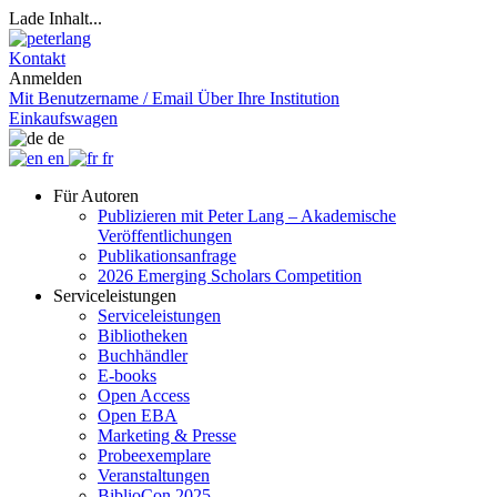
Lade Inhalt...
Kontakt
Anmelden
Mit Benutzername / Email
Über Ihre Institution
Einkaufswagen
de
en
fr
Für Autoren
Publizieren mit Peter Lang – Akademische
Veröffentlichungen
Publikationsanfrage
2026 Emerging Scholars Competition
Serviceleistungen
Serviceleistungen
Bibliotheken
Buchhändler
E-books
Open Access
Open EBA
Marketing & Presse
Probeexemplare
Veranstaltungen
BiblioCon 2025