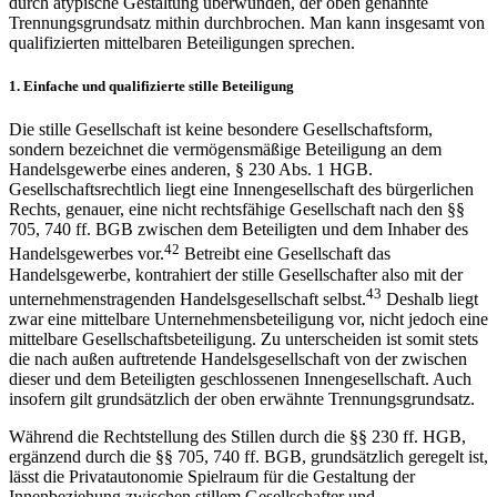
durch atypische Gestaltung überwunden, der oben genannte
Trennungsgrundsatz mithin durchbrochen. Man kann insgesamt von
qualifizierten mittelbaren Beteiligungen sprechen.
1.
Einfache und qualifizierte stille Beteiligung
Die stille Gesellschaft ist keine besondere Gesellschaftsform,
sondern bezeichnet die vermögensmäßige Beteiligung an dem
Handelsgewerbe eines anderen, § 230 Abs. 1 HGB.
Gesellschaftsrechtlich liegt eine Innengesellschaft des bürgerlichen
Rechts, genauer, eine nicht rechtsfähige Gesellschaft nach den §§
705, 740 ff. BGB zwischen dem Beteiligten und dem Inhaber des
42
Handelsgewerbes vor.
Betreibt eine Gesellschaft das
Handelsgewerbe, kontrahiert der stille Gesellschafter also mit der
43
unternehmenstragenden Handelsgesellschaft selbst.
Deshalb liegt
zwar eine mittelbare Unternehmensbeteiligung
vor, nicht jedoch eine
mittelbare Gesellschaftsbeteiligung. Zu unterscheiden ist somit stets
die nach außen auftretende Handelsgesellschaft von der zwischen
dieser und dem Beteiligten geschlossenen Innengesellschaft. Auch
insofern gilt grundsätzlich der oben erwähnte Trennungsgrundsatz.
Während die Rechtstellung des Stillen durch die §§ 230 ff. HGB,
ergänzend durch die §§ 705, 740 ff. BGB, grundsätzlich geregelt ist,
lässt die Privatautonomie Spielraum für die Gestaltung der
Innenbeziehung zwischen stillem Gesellschafter und