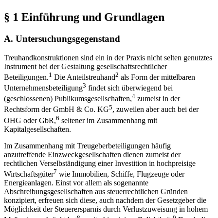
§ 1
Einführung und Grundlagen
A.
Untersuchungsgegenstand
Treuhandkonstruktionen sind ein in der Praxis nicht selten genutztes
Instrument bei der Gestaltung gesellschaftsrechtlicher
1
2
Beteiligungen.
Die Anteilstreuhand
als Form der mittelbaren
3
Unternehmensbeteiligung
findet sich überwiegend bei
4
(geschlossenen) Publikumsgesellschaften,
zumeist in der
5
Rechtsform der GmbH & Co. KG
, zuweilen aber auch bei der
6
OHG oder GbR,
seltener im Zusammenhang mit
Kapitalgesellschaften.
Im Zusammenhang mit Treugeberbeteiligungen häufig
anzutreffende Einzweckgesellschaften dienen zumeist der
rechtlichen Verselbständigung einer Investition in hochpreisige
7
Wirtschaftsgüter
wie Immobilien, Schiffe, Flugzeuge oder
Energieanlagen. Einst vor allem als sogenannte
Abschreibungsgesellschaften aus steuerrechtlichen Gründen
konzipiert, erfreuen sich diese, auch nachdem der Gesetzgeber die
Möglichkeit der Steuerersparnis durch Verlustzuweisung in hohem
8
9