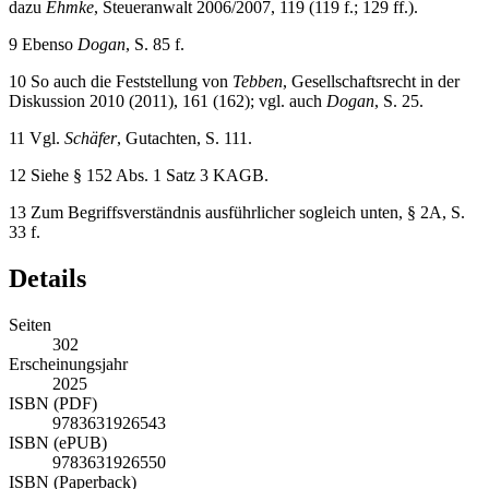
dazu
Ehmke
, Steueranwalt 2006/2007, 119 (119 f.; 129 ff.).
9
Ebenso
Dogan
, S. 85 f.
10
So auch die Feststellung von
Tebben
, Gesellschaftsrecht in der
Diskussion 2010 (2011), 161 (162); vgl. auch
Dogan
, S. 25.
11
Vgl.
Schäfer
, Gutachten, S. 111.
12
Siehe § 152 Abs. 1 Satz 3 KAGB.
13
Zum Begriffsverständnis ausführlicher sogleich unten, § 2A, S.
33
f.
Details
Seiten
302
Erscheinungsjahr
2025
ISBN (PDF)
9783631926543
ISBN (ePUB)
9783631926550
ISBN (Paperback)