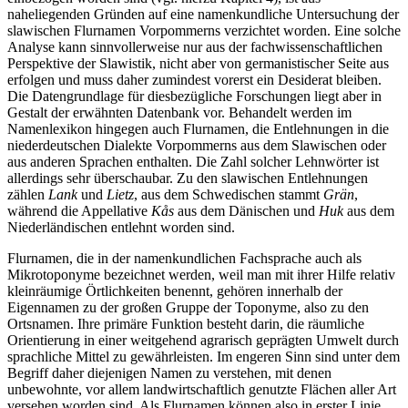
naheliegenden Gründen auf eine namenkundliche Untersuchung der
slawischen Flurnamen Vorpommerns verzichtet worden. Eine solche
Analyse kann sinnvollerweise nur aus der fachwissenschaftlichen
Perspektive der Slawistik, nicht aber von germanistischer Seite aus
erfolgen und muss daher zumindest vorerst ein Desiderat bleiben.
Die Datengrundlage für diesbezügliche Forschungen liegt aber in
Gestalt der erwähnten Datenbank vor. Behandelt werden im
Namenlexikon hingegen auch Flurnamen, die Entlehnungen in die
niederdeutschen Dialekte Vorpommerns aus dem Slawischen oder
aus anderen Sprachen enthalten. Die Zahl solcher Lehnwörter ist
allerdings sehr überschaubar. Zu den slawischen Entlehnungen
zählen
Lank
und
Lietz
, aus dem Schwedischen stammt
Grän
,
während die Appellative
Kås
aus dem Dänischen und
Huk
aus dem
Niederländischen entlehnt worden sind.
Flurnamen, die in der namenkundlichen Fachsprache auch als
Mikrotoponyme bezeichnet werden, weil man mit ihrer Hilfe relativ
kleinräumige Örtlichkeiten benennt, gehören innerhalb der
Eigennamen zu der großen Gruppe der Toponyme, also zu den
Ortsnamen. Ihre primäre Funktion besteht darin, die räumliche
Orientierung in einer weitgehend agrarisch
geprägten Umwelt durch
sprachliche Mittel zu gewährleisten. Im engeren Sinn sind unter dem
Begriff daher diejenigen Namen zu verstehen, mit denen
unbewohnte, vor allem landwirtschaftlich genutzte Flächen aller Art
versehen worden sind. Als Flurnamen können also in erster Linie