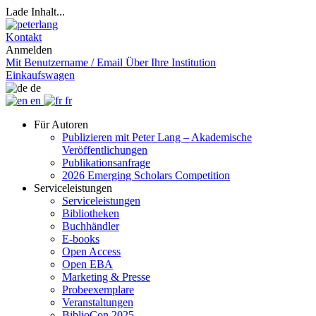
Lade Inhalt...
Kontakt
Anmelden
Mit Benutzername / Email
Über Ihre Institution
Einkaufswagen
de
en
fr
Für Autoren
Publizieren mit Peter Lang – Akademische
Veröffentlichungen
Publikationsanfrage
2026 Emerging Scholars Competition
Serviceleistungen
Serviceleistungen
Bibliotheken
Buchhändler
E-books
Open Access
Open EBA
Marketing & Presse
Probeexemplare
Veranstaltungen
BiblioCon 2025