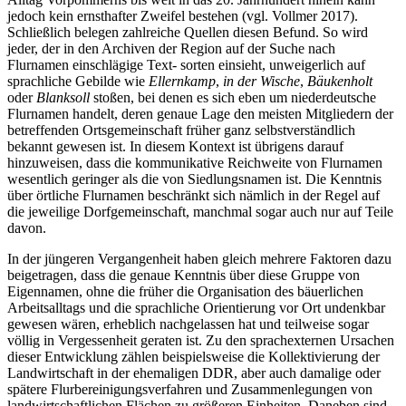
jedoch kein ernsthafter Zweifel bestehen (vgl.
Vollmer 2017
).
Schließlich belegen zahlreiche Quellen diesen Befund. So wird
jeder, der in den Archiven der Region auf der Suche nach
Flurnamen einschlägige Text- sorten einsieht, unweigerlich auf
sprachliche Gebilde wie
Ellernkamp
,
in der Wische
,
Bäukenholt
oder
Blanksoll
stoßen, bei denen es sich eben um niederdeutsche
Flurnamen handelt, deren genaue Lage den meisten Mitgliedern der
betreffenden Ortsgemeinschaft früher ganz selbstverständlich
bekannt gewesen ist. In diesem Kontext ist übrigens darauf
hinzuweisen, dass die kommunikative Reichweite von Flurnamen
wesentlich geringer als die von Siedlungsnamen ist. Die Kenntnis
über örtliche Flurnamen
beschränkt sich nämlich in der Regel auf
die jeweilige Dorfgemeinschaft, manchmal sogar auch nur auf Teile
davon.
In der jüngeren Vergangenheit haben gleich mehrere Faktoren dazu
beigetragen, dass die genaue Kenntnis über diese Gruppe von
Eigennamen, ohne die früher die Organisation des bäuerlichen
Arbeitsalltags und die sprachliche Orientierung vor Ort undenkbar
gewesen wären, erheblich nachgelassen hat und teilweise sogar
völlig in Vergessenheit geraten ist. Zu den sprachexternen Ursachen
dieser Entwicklung zählen beispielsweise die Kollektivierung der
Landwirtschaft in der ehemaligen DDR, aber auch damalige oder
spätere Flurbereinigungsverfahren und Zusammenlegungen von
landwirtschaftlichen Flächen zu größeren Einheiten. Daneben sind