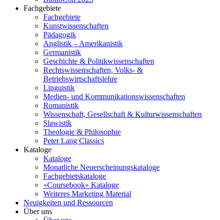
Fachgebiete
Fachgebiete
Kunstwissenschaften
Pädagogik
Anglistik – Amerikanistik
Germanistik
Geschichte & Politikwissenschaften
Rechtswissenschaften, Volks- &
Betriebswirtschaftslehre
Linguistik
Medien- und Kommunikationswissenschaften
Romanistik
Wissenschaft, Gesellschaft & Kulturwissenschaften
Slawistik
Theologie & Philosophie
Peter Lang Classics
Kataloge
Kataloge
Monatliche Neuerscheinungskataloge
Fachgebietskataloge
«Coursebook» Kataloge
Weiteres Marketing Material
Neuigkeiten und Ressourcen
Über uns