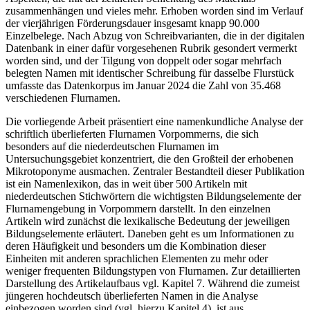
zusammenhängen und vieles mehr. Erhoben worden sind im Verlauf
der vierjährigen Förderungsdauer insgesamt knapp 90.000
Einzelbelege. Nach Abzug von Schreibvarianten, die in der digitalen
Datenbank in einer dafür vorgesehenen
Rubrik gesondert vermerkt
worden sind, und der Tilgung von doppelt oder sogar mehrfach
belegten Namen mit identischer Schreibung für dasselbe Flurstück
umfasste das Datenkorpus im Januar 2024 die Zahl von 35.468
verschiedenen Flurnamen.
Die vorliegende Arbeit präsentiert eine namenkundliche Analyse der
schriftlich überlieferten Flurnamen Vorpommerns, die sich
besonders auf die niederdeutschen Flurnamen im
Untersuchungsgebiet konzentriert, die den Großteil der erhobenen
Mikrotoponyme ausmachen. Zentraler Bestandteil dieser Publikation
ist ein Namenlexikon, das in weit über 500 Artikeln mit
niederdeutschen Stichwörtern die wichtigsten Bildungselemente der
Flurnamengebung in Vorpommern darstellt. In den einzelnen
Artikeln wird zunächst die lexikalische Bedeutung der jeweiligen
Bildungselemente erläutert. Daneben geht es um Informationen zu
deren Häufigkeit und besonders um die Kombination dieser
Einheiten mit anderen sprachlichen Elementen zu mehr oder
weniger frequenten Bildungstypen von Flurnamen. Zur detaillierten
Darstellung des Artikelaufbaus vgl. Kapitel 7. Während die zumeist
jüngeren hochdeutsch überlieferten Namen in die Analyse
einbezogen worden sind (vgl. hierzu Kapitel 4), ist aus