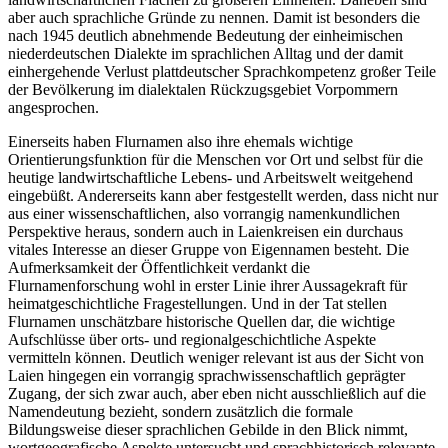
aber auch sprachliche Gründe zu nennen. Damit ist besonders die
nach 1945 deutlich abnehmende Bedeutung der einheimischen
niederdeutschen Dialekte im sprachlichen Alltag und der damit
einhergehende Verlust plattdeutscher Sprachkompetenz großer Teile
der Bevölkerung im dialektalen Rückzugsgebiet Vorpommern
angesprochen.
Einerseits haben Flurnamen also ihre ehemals wichtige
Orientierungsfunktion für die Menschen vor Ort und selbst für die
heutige landwirtschaftliche Lebens- und Arbeitswelt weitgehend
eingebüßt. Andererseits kann aber festgestellt werden, dass nicht nur
aus einer wissenschaftlichen, also vorrangig namenkundlichen
Perspektive heraus, sondern auch in Laienkreisen ein durchaus
vitales Interesse an dieser Gruppe von Eigennamen besteht. Die
Aufmerksamkeit der Öffentlichkeit verdankt die
Flurnamenforschung wohl in erster Linie ihrer Aussagekraft für
heimatgeschichtliche Fragestellungen. Und in der Tat stellen
Flurnamen unschätzbare historische Quellen dar, die wichtige
Aufschlüsse über orts- und regionalgeschichtliche Aspekte
vermitteln können. Deutlich weniger relevant ist aus der Sicht von
Laien hingegen ein vorrangig sprachwissenschaftlich geprägter
Zugang, der sich zwar auch, aber eben nicht ausschließlich auf die
Namendeutung bezieht, sondern zusätzlich die formale
Bildungsweise dieser sprachlichen Gebilde in den Blick nimmt,
wortgeografische Aspekte untersucht und sprachhistorisch relevante