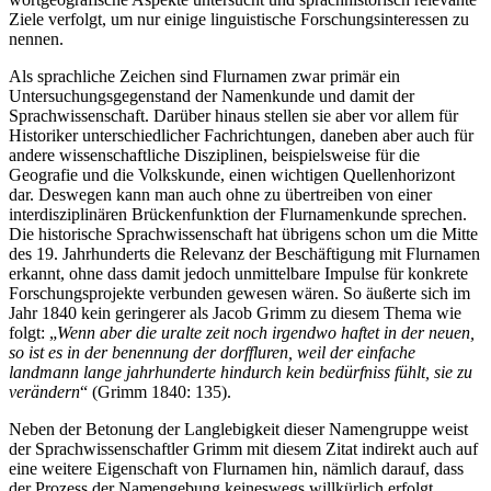
Ziele verfolgt, um nur einige linguistische Forschungsinteressen zu
nennen.
Als sprachliche Zeichen sind Flurnamen zwar primär ein
Untersuchungsgegenstand der Namenkunde und damit der
Sprachwissenschaft. Darüber hinaus stellen sie aber vor allem für
Historiker unterschiedlicher
Fachrichtungen, daneben aber auch für
andere wissenschaftliche Disziplinen, beispielsweise für die
Geografie und die Volkskunde, einen wichtigen Quellenhorizont
dar. Deswegen kann man auch ohne zu übertreiben von einer
interdisziplinären Brückenfunktion der Flurnamenkunde sprechen.
Die historische Sprachwissenschaft hat übrigens schon um die Mitte
des 19. Jahrhunderts die Relevanz der Beschäftigung mit Flurnamen
erkannt, ohne dass damit jedoch unmittelbare Impulse für konkrete
Forschungsprojekte verbunden gewesen wären. So äußerte sich im
Jahr 1840 kein geringerer als Jacob Grimm zu diesem Thema wie
folgt: „
Wenn aber die uralte zeit noch irgendwo haftet in der neuen,
so ist es in der benennung der dorffluren, weil der einfache
landmann lange jahrhunderte hindurch kein bedürfniss fühlt, sie zu
verändern
“ (
Grimm 1840
: 135).
Neben der Betonung der Langlebigkeit dieser Namengruppe weist
der Sprachwissenschaftler Grimm mit diesem Zitat indirekt auch auf
eine weitere Eigenschaft von Flurnamen hin, nämlich darauf, dass
der Prozess der Namengebung keineswegs willkürlich erfolgt,