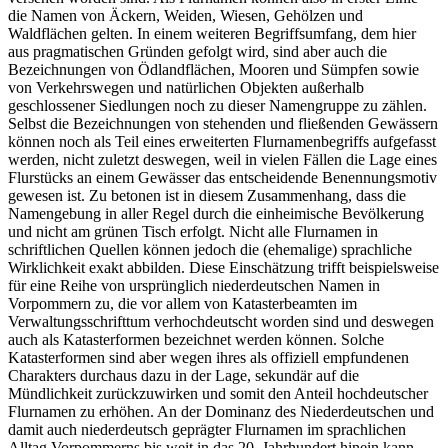
die Namen von Äckern, Weiden, Wiesen, Gehölzen und
Waldflächen gelten. In einem weiteren Begriffsumfang, dem hier
aus pragmatischen Gründen gefolgt wird, sind aber auch die
Bezeichnungen von Ödlandflächen, Mooren und Sümpfen sowie
von Verkehrswegen und natürlichen Objekten außerhalb
geschlossener Siedlungen noch zu dieser Namengruppe zu zählen.
Selbst die Bezeichnungen von stehenden und fließenden Gewässern
können noch als Teil eines erweiterten Flurnamenbegriffs aufgefasst
werden, nicht zuletzt deswegen, weil in vielen Fällen die Lage eines
Flurstücks an einem Gewässer das entscheidende Benennungsmotiv
gewesen ist. Zu betonen ist in diesem Zusammenhang, dass die
Namengebung in aller Regel durch die einheimische Bevölkerung
und nicht am grünen Tisch erfolgt. Nicht alle Flurnamen in
schriftlichen Quellen können jedoch die (ehemalige) sprachliche
Wirklichkeit exakt abbilden. Diese Einschätzung trifft beispielsweise
für eine Reihe von ursprünglich niederdeutschen Namen in
Vorpommern zu, die vor allem von Katasterbeamten im
Verwaltungsschrifttum verhochdeutscht worden sind und deswegen
auch als Katasterformen bezeichnet werden können. Solche
Katasterformen sind aber wegen ihres als offiziell empfundenen
Charakters durchaus dazu in der Lage, sekundär auf die
Mündlichkeit zurückzuwirken und somit den Anteil hochdeutscher
Flurnamen zu erhöhen. An der Dominanz des Niederdeutschen und
damit auch niederdeutsch geprägter Flurnamen im sprachlichen
Alltag Vorpommerns bis weit in das 20. Jahrhundert hinein kann