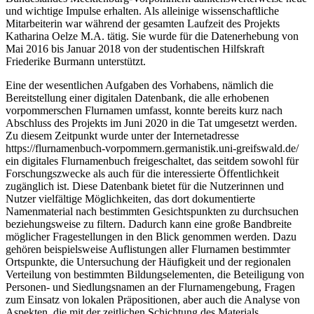
und wichtige Impulse erhalten. Als alleinige wissenschaftliche
Mitarbeiterin war während der gesamten Laufzeit des Projekts
Katharina Oelze M.A. tätig. Sie wurde für die Datenerhebung von
Mai 2016 bis Januar 2018 von der studentischen Hilfskraft
Friederike Burmann unterstützt.
Eine der wesentlichen Aufgaben des Vorhabens, nämlich die
Bereitstellung einer digitalen Datenbank, die alle erhobenen
vorpommerschen Flurnamen umfasst, konnte bereits kurz nach
Abschluss des Projekts im Juni 2020 in die Tat umgesetzt werden.
Zu diesem Zeitpunkt wurde unter der Internetadresse
https://flurnamenbuch-vorpommern.germanistik.uni-greifswald.de/
ein digitales Flurnamenbuch freigeschaltet, das seitdem sowohl für
Forschungszwecke als auch für die interessierte Öffentlichkeit
zugänglich ist. Diese Datenbank bietet für die Nutzerinnen und
Nutzer vielfältige Möglichkeiten, das dort dokumentierte
Namenmaterial nach bestimmten Gesichtspunkten zu durchsuchen
beziehungsweise zu filtern. Dadurch kann eine große Bandbreite
möglicher Fragestellungen in den Blick genommen werden. Dazu
gehören beispielsweise Auflistungen aller Flurnamen bestimmter
Ortspunkte, die Untersuchung der Häufigkeit und der regionalen
Verteilung von bestimmten Bildungselementen, die Beteiligung von
Personen- und Siedlungsnamen an der Flurnamengebung, Fragen
zum Einsatz von lokalen Präpositionen, aber auch die Analyse von
Aspekten, die mit der zeitlichen Schichtung des Materials