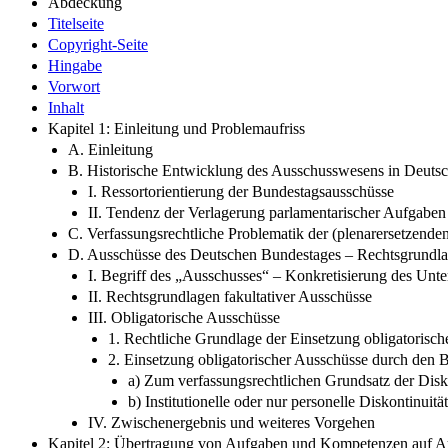
Abdeckung
Titelseite
Copyright-Seite
Hingabe
Vorwort
Inhalt
Kapitel 1: Einleitung und Problemaufriss
A. Einleitung
B. Historische Entwicklung des Ausschusswesens in Deuts
I. Ressortorientierung der Bundestagsausschüsse
II. Tendenz der Verlagerung parlamentarischer Aufgaben 
C. Verfassungsrechtliche Problematik der (plenarersetze
D. Ausschüsse des Deutschen Bundestages – Rechtsgrundlag
I. Begriff des „Ausschusses“ – Konkretisierung des Unt
II. Rechtsgrundlagen fakultativer Ausschüsse
III. Obligatorische Ausschüsse
1. Rechtliche Grundlage der Einsetzung obligatorisc
2. Einsetzung obligatorischer Ausschüsse durch den 
a) Zum verfassungsrechtlichen Grundsatz der Disk
b) Institutionelle oder nur personelle Diskontinuit
IV. Zwischenergebnis und weiteres Vorgehen
Kapitel 2: Übertragung von Aufgaben und Kompetenzen auf A