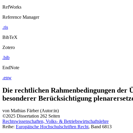
RefWorks
Reference Manager
.ris
BibTeX
Zotero
.bib
EndNote
.enw
Die rechtlichen Rahmenbedingungen der Ü
besonderer Berücksichtigung plenarerse
von
Mathias Färber (Autor:in)
©2025
Dissertation
262 Seiten
Rechtswissenschaften, Volks- & Betriebswirtschaftslehre
Reihe:
Europäische Hochschulschriften Recht
, Band 6813