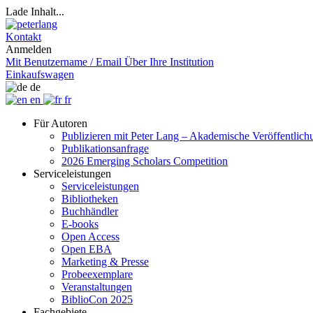
Lade Inhalt...
Kontakt
Anmelden
Mit Benutzername / Email
Über Ihre Institution
Einkaufswagen
de
en
fr
Für Autoren
Publizieren mit Peter Lang – Akademische Veröffentlic
Publikationsanfrage
2026 Emerging Scholars Competition
Serviceleistungen
Serviceleistungen
Bibliotheken
Buchhändler
E-books
Open Access
Open EBA
Marketing & Presse
Probeexemplare
Veranstaltungen
BiblioCon 2025
Fachgebiete