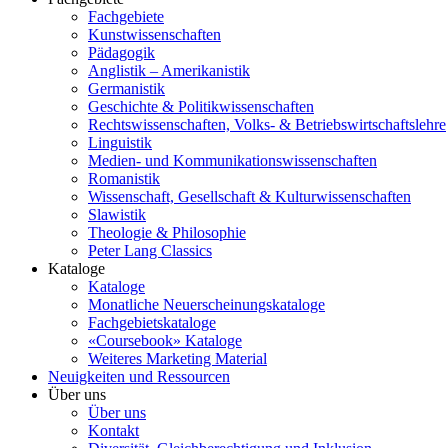
Fachgebiete
Kunstwissenschaften
Pädagogik
Anglistik – Amerikanistik
Germanistik
Geschichte & Politikwissenschaften
Rechtswissenschaften, Volks- & Betriebswirtschaftslehre
Linguistik
Medien- und Kommunikationswissenschaften
Romanistik
Wissenschaft, Gesellschaft & Kulturwissenschaften
Slawistik
Theologie & Philosophie
Peter Lang Classics
Kataloge
Kataloge
Monatliche Neuerscheinungskataloge
Fachgebietskataloge
«Coursebook» Kataloge
Weiteres Marketing Material
Neuigkeiten und Ressourcen
Über uns
Über uns
Kontakt