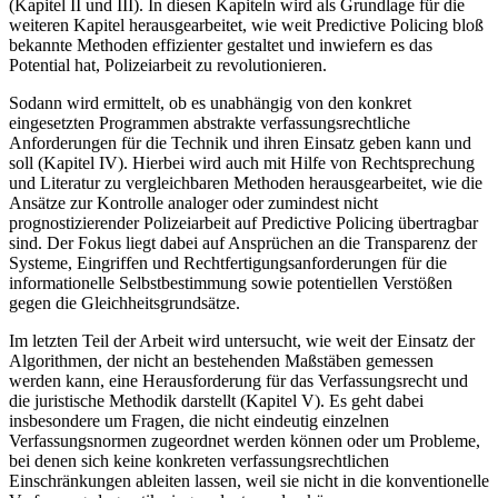
(Kapitel II und III). In diesen Kapiteln wird als Grundlage für die
weiteren Kapitel herausgearbeitet, wie weit Predictive Policing bloß
bekannte Methoden effizienter gestaltet und inwiefern es das
Potential hat, Polizeiarbeit zu revolutionieren.
Sodann wird ermittelt, ob es unabhängig von den konkret
eingesetzten Programmen abstrakte verfassungsrechtliche
Anforderungen für die Technik und ihren Einsatz geben kann und
soll (Kapitel IV). Hierbei wird auch mit Hilfe von Rechtsprechung
und Literatur zu vergleichbaren Methoden herausgearbeitet, wie die
Ansätze zur Kontrolle analoger oder zumindest nicht
prognostizierender Polizeiarbeit auf Predictive Policing übertragbar
sind. Der Fokus liegt dabei auf Ansprüchen an die Transparenz der
Systeme, Eingriffen und Rechtfertigungsanforderungen für die
informationelle Selbstbestimmung sowie potentiellen Verstößen
gegen die Gleichheitsgrundsätze.
Im letzten Teil der Arbeit wird untersucht, wie weit der Einsatz der
Algorithmen, der nicht an bestehenden Maßstäben gemessen
werden kann, eine Herausforderung für das Verfassungsrecht und
die juristische Methodik darstellt (Kapitel V). Es geht dabei
insbesondere um Fragen, die nicht eindeutig einzelnen
Verfassungsnormen zugeordnet werden können oder um Probleme,
bei denen sich keine konkreten verfassungsrechtlichen
Einschränkungen ableiten lassen, weil sie nicht in die konventionelle