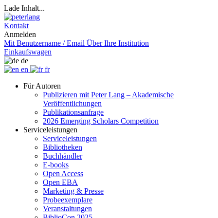
Lade Inhalt...
Kontakt
Anmelden
Mit Benutzername / Email
Über Ihre Institution
Einkaufswagen
de
en
fr
Für Autoren
Publizieren mit Peter Lang – Akademische
Veröffentlichungen
Publikationsanfrage
2026 Emerging Scholars Competition
Serviceleistungen
Serviceleistungen
Bibliotheken
Buchhändler
E-books
Open Access
Open EBA
Marketing & Presse
Probeexemplare
Veranstaltungen
BiblioCon 2025