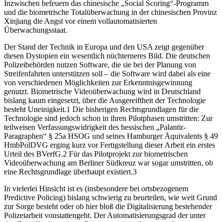
Inzwischen befeuern das chinesische „Social Scoring“-Programm
und die biometrische Totalüberwachung in der chinesischen Provinz
Xinjiang die Angst vor einem vollautomatisierten
Überwachungsstaat.
Der Stand der Technik in Europa und den USA zeigt gegenüber
diesen Dystopien ein wesentlich nüchterneres Bild. Die deutschen
Polizeibehörden nutzen Software, die sie bei der Planung von
Streifenfahrten unterstützen soll – die Software wird dabei als eine
von verschiedenen Möglichkeiten zur Erkenntnisgewinnung
genutzt. Biometrische Videoüberwachung wird in Deutschland
bislang kaum eingesetzt, über die Ausgereiftheit der Technologie
besteht Uneinigkeit.
1
Die bisherigen Rechtsgrundlagen für die
Technologie sind jedoch schon in ihren Pilotphasen umstritten: Zur
teilweisen Verfassungswidrigkeit des hessischen „Palantir-
Paragraphen“ § 25a HSOG und seines Hamburger Äquivalents § 49
HmbPolDVG erging kurz vor Fertigstellung dieser Arbeit ein erstes
Urteil des BVerfG.
2
Für das Pilotprojekt zur biometrischen
Videoüberwachung am Berliner Südkreuz war sogar umstritten, ob
eine Rechtsgrundlage überhaupt existiert.
3
In vielerlei Hinsicht ist es (insbesondere bei ortsbezogenem
Predictive Policing) bislang schwierig zu beurteilen, wie weit Grund
zur Sorge besteht oder ob hier bloß die Digitalisierung bestehender
Polizeiarbeit vonstattengeht. Der Automatisierungsgrad der unter