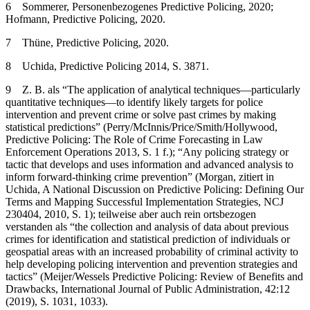
6
Sommerer
, Personenbezogenes Predictive Policing, 2020;
Hofmann
, Predictive Policing, 2020.
7
Thüne
, Predictive Policing, 2020.
8
Uchida,
Predictive Policing 2014, S. 3871.
9
Z. B. als “The application of analytical techniques—particularly
quantitative techniques—to identify likely targets for police
intervention and prevent crime or solve past crimes by making
statistical predictions” (
Perry/McInnis/Price/Smith/Hollywood
,
Predictive Policing: The Role of Crime Forecasting in Law
Enforcement Operations 2013, S. 1 f.); “Any policing strategy or
tactic that develops and uses information and advanced analysis to
inform forward-thinking crime prevention” (
Morgan,
zitiert in
Uchida
, A National Discussion on Predictive Policing: Defining Our
Terms and Mapping Successful Implementation Strategies, NCJ
230404, 2010, S. 1); teilweise aber auch rein ortsbezogen
verstanden als “the collection and analysis of data about previous
crimes for identification and statistical prediction of individuals or
geospatial areas with an increased probability of criminal activity to
help developing policing intervention and prevention strategies and
tactics
” (Meijer/Wessels
Predictive Policing: Review of Benefits and
Drawbacks, International Journal of Public Administration, 42:12
(2019), S. 1031, 1033).