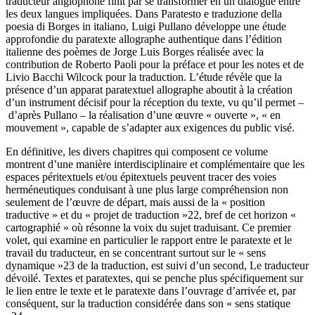
traducteur anglophone finit par se transformer en un dialogue entre
les deux langues impliquées. Dans
Paratesto e traduzione della
poesia di Borges in italiano
, Luigi Pullano développe une étude
approfondie du paratexte allographe authentique dans l’édition
italienne des poèmes de Jorge Luis Borges réalisée avec la
contribution de Roberto Paoli pour la préface et pour les notes et de
Livio Bacchi Wilcock pour la traduction. L’étude révèle que la
présence d’un apparat paratextuel allographe aboutit à la création
d’un instrument décisif pour la réception du texte, vu qu’il permet –
d’après Pullano – la réalisation d’une œuvre « ouverte », « en
mouvement », capable de s’adapter aux exigences du public visé.
En définitive, les divers chapitres qui composent ce volume
montrent d’une manière interdisciplinaire et complémentaire que les
espaces péritextuels et/ou épitextuels peuvent tracer des voies
herméneutiques conduisant à une plus large compréhension non
seulement de l’œuvre de départ, mais aussi de la « position
traductive » et du « projet de traduction »
22
, bref de cet horizon «
cartographié » où résonne la voix du sujet traduisant. Ce premier
volet, qui examine en particulier le rapport entre le paratexte et le
travail du traducteur, en se concentrant surtout sur le « sens
dynamique »
23
de la traduction, est suivi d’un second,
Le traducteur
dévoilé. Textes et paratextes
, qui se penche plus spécifiquement sur
le lien entre le texte et le paratexte dans l’ouvrage d’arrivée et, par
conséquent, sur la traduction considérée dans son « sens statique