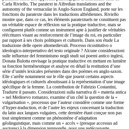
Carla Riviello,
The paratext in Alfredian translations and the
autonomy of the vernacular in Anglo-Saxon England
, porte sur les
fonctions du paratexte dans les traductions alfrédiennes. Riviello
montre que, dans ce cas, les éléments paratextuels ne constituent pas
un véritable espace de réflexion sur la pratique traductive, mais se
configurent plutôt comme un instrument apte à justifier de véritables
réécritures visant au renforcement
de l’image du roi, en particulier
par rapport à ses choix politiques et culturels. Dans son étude
La
traduzione delle opere altomedievali. Processo ricostitutivo o
ideologico-interpretativo del testo originale ? Alcune considerazioni
sulle influenze del femminismo negli studi sui poemi antico inglesi
,
Donata Bulotta envisage la pratique traductive en mettant en lumière
sa fonction herméneutique et analyse en détail la restitution d’une
série d’unités lexicales présentes dans des poèmes en anglo-saxon.
Elle s’arrête notamment sur le rôle que jouent certains aspects
idéologiques et culturels aboutissant à la représentation d’une image
spécifique de la femme. La contribution de Fabrizio Costantini,
Tradurre il passato. Considerazioni sulla narrativa di « materia antica
»
nel Medioevo romanzo
, examine d’un côté la question de la «
vulgarisation », processus que l’auteur considère comme une forme
d’hyper-traduction, et de l’autre les enjeux concernant la traduction
du latin aux langues vulgaires, cette dernière étant conçue non pas
tout simplement comme un phénomène d’adaptation
géolinguistique, mais comme un « accès » (presque
accessus ad
auctores
) à la dimension temporelle, pour une redécouverte