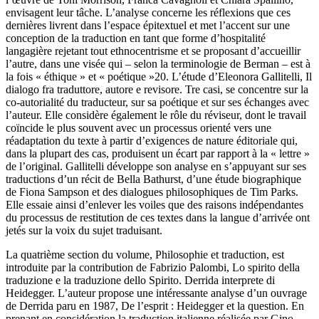
envisagent leur tâche. L’analyse concerne les réflexions que ces
dernières livrent dans l’espace épitextuel et met l’accent sur une
conception de la traduction en tant que forme d’hospitalité
langagière rejetant tout ethnocentrisme et se proposant d’accueillir
l’autre, dans une visée qui – selon la terminologie de Berman – est à
la fois « éthique » et « poétique »
20
. L’étude d’Eleonora Gallitelli,
Il
dialogo fra traduttore, autore e revisore. Tre casi
, se concentre sur la
co-autorialité du traducteur, sur sa poétique et sur ses échanges avec
l’auteur. Elle considère également le rôle du réviseur, dont le travail
coïncide le plus souvent avec un processus orienté vers une
réadaptation du texte à partir d’exigences de nature éditoriale qui,
dans la plupart des cas, produisent un écart par rapport à la « lettre »
de l’original. Gallitelli développe son analyse en s’appuyant sur ses
traductions d’un récit de Bella Bathurst, d’une étude biographique
de Fiona Sampson et des dialogues philosophiques de Tim Parks.
Elle essaie ainsi d’enlever les voiles que des raisons indépendantes
du processus de restitution de ces textes dans la langue d’arrivée ont
jetés sur la voix du sujet traduisant.
La quatrième section du volume,
Philosophie et traduction
, est
introduite par la contribution de Fabrizio Palombi,
Lo spirito della
traduzione e la traduzione dello Spirito. Derrida interprete di
Heidegger
. L’auteur propose une intéressante analyse d’un ouvrage
de Derrida paru en 1987,
De l’esprit : Heidegger et la question
. En
prenant en considération la traduction italienne réalisée par Gino