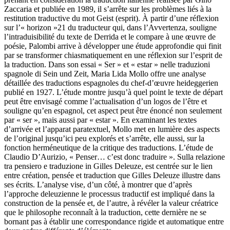
Zaccaria et publiée en 1989, il s’arrête sur les problèmes liés à la
restitution traductive du mot
Geist
(esprit). À partir d’une réflexion
sur l’« horizon »
21
du traducteur qui, dans l’
Avvertenza
, souligne
l’intraduisibilité du texte de Derrida et le compare à une œuvre de
poésie, Palombi arrive à développer une étude approfondie qui finit
par se transformer chiasmatiquement en une réflexion sur l’esprit de
la traduction. Dans son essai
« Ser »
et
« estar » nelle traduzioni
spagnole di
Sein und Zeit, Maria Lida Mollo offre une analyse
détaillée des traductions espagnoles du chef-d’œuvre heideggerien
publié en 1927. L’étude montre jusqu’à quel point le texte de départ
peut être envisagé comme l’actualisation d’un logos de l’être et
souligne qu’en espagnol, cet aspect peut être énoncé non seulement
par « ser », mais aussi par « estar ». En examinant les textes
d’arrivée et l’apparat paratextuel, Mollo met en lumière des aspects
de l’original jusqu’ici peu explorés et s’arrête, elle aussi, sur la
fonction herméneutique de la critique des traductions. L’étude de
Claudio D’Aurizio,
« Penser… c’est donc traduire ». Sulla relazione
tra pensiero e traduzione in Gilles Deleuze
, est centrée sur le lien
entre création, pensée et traduction que Gilles Deleuze illustre dans
ses écrits. L’analyse vise, d’un côté, à montrer que d’après
l’approche deleuzienne le processus traductif est impliqué dans la
construction de la pensée et, de l’autre, à révéler la valeur créatrice
que le philosophe reconnaît à la traduction, cette dernière ne se
bornant pas à établir une correspondance rigide et automatique entre