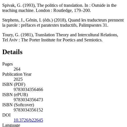
Spivak, G. (1993), The politics of translation. In :
Outside in the
teaching machine
. London : Routledge, 179–200.
Stephens, J., Génin, I. (éds.) (2018), Quand les traducteurs prennent
la parole : préfaces et paratextes traductifs,
Palimpsestes
31.
Toury, G. (1981),
Translation Theory and Intercultural Relations
,
Tel Aviv : The Porter Institute for Poetics and Semiotics.
Details
Pages
264
Publication Year
2025
ISBN (PDF)
9783034356466
ISBN (ePUB)
9783034356473
ISBN (Softcover)
9783034356152
DOI
10.3726/b22645
Language