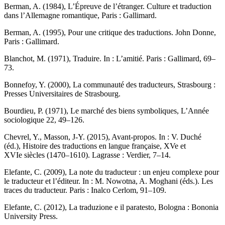
Berman, A. (1984),
L’Épreuve de l’étranger. Culture et traduction
dans l’Allemagne romantique
, Paris : Gallimard.
Berman, A. (1995),
Pour une critique des traductions. John Donne
,
Paris : Gallimard.
Blanchot, M. (1971), Traduire. In :
L’amitié
. Paris : Gallimard, 69–
73.
Bonnefoy, Y. (2000),
La communauté des traducteurs
, Strasbourg :
Presses Universitaires de Strasbourg.
Bourdieu, P. (1971), Le marché des biens symboliques,
L’Année
sociologique
22, 49–126.
Chevrel, Y., Masson, J-Y. (2015), Avant-propos. In : V. Duché
(éd.),
Histoire des traductions en langue française
,
XV
e
et
XVI
e
siècles (1470–1610)
. Lagrasse : Verdier, 7–14.
Elefante, C. (2009), La note du traducteur : un enjeu complexe pour
le traducteur et l’éditeur. In : M. Nowotna, A. Moghani (éds.).
Les
traces du traducteur
. Paris : Inalco Cerlom, 91–109.
Elefante, C. (2012),
La traduzione e il paratesto
, Bologna : Bononia
University Press.