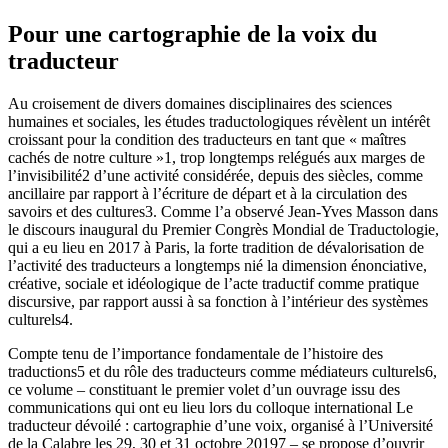
Pour une cartographie de la voix du
traducteur
Au croisement de divers domaines disciplinaires des sciences
humaines et sociales, les études traductologiques révèlent un intérêt
croissant pour la condition des traducteurs en tant que « maîtres
cachés de notre culture »
1
, trop longtemps relégués aux marges de
l’invisibilité
2
d’une activité considérée, depuis des siècles, comme
ancillaire par rapport à l’écriture de départ et à la circulation des
savoirs et des cultures
3
. Comme l’a observé Jean-Yves Masson dans
le discours inaugural du Premier Congrès Mondial de Traductologie,
qui a eu lieu en 2017 à Paris, la forte tradition de dévalorisation de
l’activité des traducteurs a longtemps nié la dimension énonciative,
créative, sociale et idéologique de l’acte traductif comme pratique
discursive, par rapport aussi à sa fonction à l’intérieur des systèmes
culturels
4
.
Compte tenu de l’importance fondamentale de l’histoire des
traductions
5
et du rôle des traducteurs comme médiateurs culturels
6
,
ce volume – constituant le premier volet d’un ouvrage issu des
communications qui ont eu lieu lors du colloque international
Le
traducteur dévoilé : cartographie d’une voix
, organisé à l’Université
de la Calabre les 29, 30 et 31 octobre 2019
7
– se propose d’ouvrir