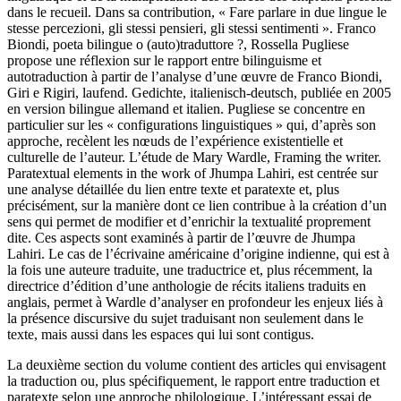
dans le recueil. Dans sa contribution,
« Fare parlare in due lingue le
stesse percezioni, gli stessi pensieri, gli stessi sentimenti ». Franco
Biondi, poeta bilingue o (auto)traduttore ?
, Rossella Pugliese
propose une réflexion sur le rapport entre bilinguisme et
autotraduction à partir de l’analyse d’une œuvre de Franco Biondi,
Giri e Rigiri, laufend. Gedichte, italienisch-deutsch
, publiée en 2005
en version bilingue allemand et italien. Pugliese se concentre en
particulier sur les « configurations linguistiques » qui, d’après son
approche, recèlent les nœuds de l’expérience existentielle et
culturelle de l’auteur. L’étude de Mary Wardle,
Framing the writer.
Paratextual elements in the work of Jhumpa Lahiri
, est centrée sur
une analyse détaillée du lien entre texte et paratexte et, plus
précisément, sur la manière dont ce lien contribue à la création d’un
sens qui permet de modifier et d’enrichir la textualité proprement
dite. Ces aspects sont examinés à partir de l’œuvre de Jhumpa
Lahiri. Le cas de l’écrivaine américaine d’origine indienne, qui est à
la fois une auteure traduite, une traductrice et, plus récemment, la
directrice d’édition d’une anthologie de récits italiens traduits en
anglais, permet à Wardle d’analyser en profondeur les enjeux liés à
la présence discursive du sujet traduisant non seulement dans le
texte, mais aussi dans les espaces qui lui sont contigus.
La deuxième section du volume contient des articles qui envisagent
la traduction ou, plus spécifiquement, le rapport entre traduction et
paratexte selon une
approche philologique
. L’intéressant essai de