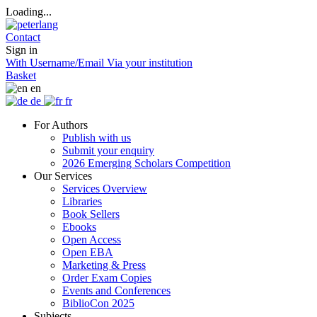
Loading...
Contact
Sign in
With Username/Email
Via your institution
Basket
en
de
fr
For Authors
Publish with us
Submit your enquiry
2026 Emerging Scholars Competition
Our Services
Services Overview
Libraries
Book Sellers
Ebooks
Open Access
Open EBA
Marketing & Press
Order Exam Copies
Events and Conferences
BiblioCon 2025
Subjects