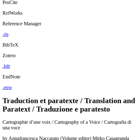
ProCite
RefWorks
Reference Manager
.ris
BibTeX
Zotero
.bib
EndNote
.enw
Traduction et paratexte / Translation and
Paratext / Traduzione e paratesto
Cartographie d’une voix / Cartography of a Voice / Cartografia di
una voce
by
Annafrancesca Naccarato (Volume editor)
Mirko Casagranda