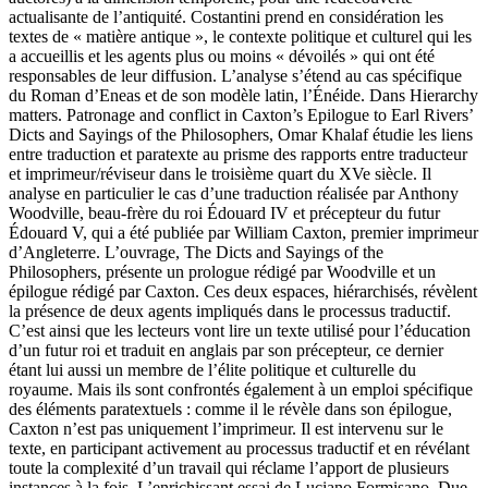
actualisante de l’antiquité. Costantini prend en considération les
textes de « matière antique », le contexte politique et culturel qui les
a accueillis et les agents plus ou moins « dévoilés » qui ont été
responsables de leur diffusion. L’analyse s’étend au cas spécifique
du
Roman d’Eneas
et de son modèle latin, l’
Énéide
. Dans
Hierarchy
matters. Patronage and conflict in Caxton’s Epilogue to Earl Rivers’
Dicts and Sayings of the Philosophers, Omar Khalaf étudie les liens
entre traduction et paratexte au prisme des rapports entre traducteur
et imprimeur/réviseur dans le troisième quart du XV
e
siècle. Il
analyse en particulier le cas d’une traduction réalisée par Anthony
Woodville, beau-frère du roi Édouard IV et précepteur du futur
Édouard V, qui a été publiée par William Caxton, premier imprimeur
d’Angleterre. L’ouvrage,
The Dicts and Sayings of the
Philosophers
, présente un prologue rédigé par Woodville et un
épilogue rédigé par Caxton. Ces deux espaces, hiérarchisés, révèlent
la présence de deux agents impliqués dans le processus traductif.
C’est ainsi que les lecteurs vont lire un texte utilisé pour l’éducation
d’un futur roi et traduit en anglais par son précepteur, ce dernier
étant lui aussi un membre de l’élite politique et culturelle du
royaume. Mais ils sont confrontés également à un emploi spécifique
des éléments paratextuels : comme il le révèle dans son épilogue,
Caxton n’est pas uniquement l’imprimeur. Il est intervenu sur le
texte, en participant activement au processus traductif et en révélant
toute la complexité d’un travail qui réclame l’apport de plusieurs
instances à la fois. L’enrichissant essai de Luciano Formisano,
Due