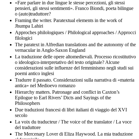
«Fare parlare in due lingue le stesse percezioni, gli stessi
pensieri, gli stessi sentimenti». Franco Biondi, poeta bilingue
o (auto)traduttore?
Framing the writer. Paratextual elements in the work of
Jhumpa Lahiri
Approches philologiques / Philological approaches / Approcci
filologici
The paratext in Alfredian translations and the autonomy of the
vernacular in Anglo-Saxon England
La traduzione delle opere altomedievali. Processo ricostitutivo
o ideologico-interpretativo del testo originale? Alcune
considerazioni sulle influenze del femminismo negli studi sui
poemi antico inglesi
Tradurre il passato. Considerazioni sulla narrativa di «materia
antica» nel Medioevo romanzo
Hierarchy matters. Patronage and conflict in Caxton’s
Epilogue to Earl Rivers’ Dicts and Sayings of the
Philosophers
Due traduzioni francesi di libri italiani di viaggio del XVI
secolo
La voix du traducteur / The voice of the translator / La voce
del traduttore
The Mercenary Lover di Eliza Haywood. La mia traduzione