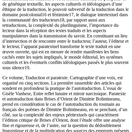
de génétique textuelle, les aspects culturels et idéologiques d’une
éthique de la traduction, le pouvoir subversif de la traduction dans le
domaine postcolonial
16
et féministe
17
, le dialogue intertextuel dans
la
communauté des traducteurs
18
, par rapport aussi aux
retraductions, la complexité du plurilinguisme, l’importance du
lecteur dans la réception des textes traduits et les aspects
manipulateurs dans la transmission du savoir. En constituant un lieu
d’intersection et de rencontre entre le traducteur, l’auteur, l’éditeur et
le lecteur, l’apparat paratextuel transforme le texte traduit en une
œuvre ouverte, qui est en mesure de rendre manifestes les liens
cachés entre les sujets impliqués, le monde éditorial, les systèmes
culturels et les éventuels conflits idéologiques passés le plus souvent
sous silence
19
.
Ce volume,
Traduction et paratexte. Cartographie d’une voix
, est
organisé en cinq sections. La première rassemble des articles qui
sondent en profondeur la pratique de
l’autotraduction
. L’essai de
Gisèle Vanhese,
Entre reflet lunaire et miroir narcissique. Paratexte
et autotraduction dans
Brises d’Orient
de Dimitrie Bolintineanu
,
prend en considération le cas de l’autotraduction du roumain au
français des poèmes de Dimitrie Bolintineanu, en se penchant, d’un
côté, sur la complexité des enjeux péritextuels qui caractérisent
l’édition critique de
Brises
d’Orient
, dont l’étude offre une analyse
fine et rigoureuse et, de l’autre, sur la question du dédoublement
linguistique et de la multiplication des sources des emprunts présents