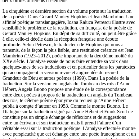
deux ordres différents d’éléments.
La cinquième et dernière section du volume porte sur
la traduction
de la poésie
. Dans
Gerard Manley Hopkins et Jean Mambrino. Une
affinité poétique translangagière,
Ioana Raluca Petrescu illustre avec
sensibilité le problème de la restitution, en français, de la poésie de
Gerard Manley Hopkins
.
En dépit de sa difficulté, ou peut-être grâce
à elle, celle-ci décèle dans la réception française une écoute
profonde. Selon Petrescu, le traducteur de Hopkins qui nous a
transmis, de la façon la plus lisible, une restitution créatrice est Jean
Mambrino (1923–2012), poète important de la deuxième moitié du
XX
e
siècle. L’analyse essaie de nous faire entendre sa voix dans
quelques-unes de ses traductions et en particulier dans les paratextes
qui accompagnent la version revue et augmentée du recueil
Grandeur de Dieu et autres poèmes
(1999). Dans
La poésie de la
traduction. Sur la version en anglais du
Tombeau des rois
d’Anne
Hébert
, Angela Buono propose une étude de la correspondance
entre deux poètes à propos de la traduction en anglais du
Tombeau
des rois
, le célèbre poème éponyme du
recueil qu’Anne Hébert
publia à compte d’auteur en 1953. Comme le montre Buono,
Le
Dialogue sur la traduction
signé par Anne Hébert et Frank Scott ne
constitue pas un simple échange de réflexions et de suggestions
entre un écrivain et son traducteur, mais il prend l’allure d’un
véritable essai sur la traduction poétique.
L’analyse effectuée montre
avec perspicacité que cet échange entre une poète francophone et un