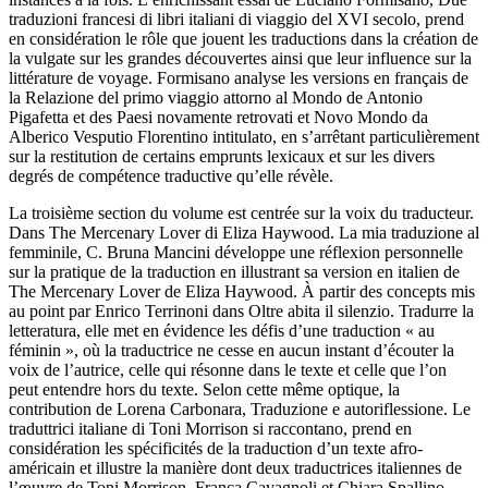
traduzioni francesi di libri italiani di viaggio del XVI secolo
, prend
en considération le rôle que jouent les traductions dans la création de
la vulgate sur les grandes découvertes ainsi que leur influence sur la
littérature de voyage.
Formisano analyse les versions en français de
la
Relazione del primo viaggio attorno al Mondo
de Antonio
Pigafetta et des
Paesi novamente retrovati et Novo Mondo da
Alberico Vesputio Florentino intitulato
, en s’arrêtant particulièrement
sur la restitution de certains emprunts lexicaux et sur les divers
degrés de compétence traductive qu’elle révèle.
La troisième section du volume est centrée sur
la voix du traducteur
.
Dans The Mercenary Lover
di Eliza Haywood. La mia traduzione al
femminile
, C. Bruna Mancini développe une réflexion personnelle
sur la pratique de la traduction en illustrant sa version en italien de
The Mercenary Lover
de Eliza Haywood. À partir des concepts mis
au point par Enrico Terrinoni dans
Oltre abita il silenzio. Tradurre la
letteratura
, elle met en évidence les défis d’une traduction « au
féminin », où la traductrice ne cesse en aucun instant d’écouter la
voix de l’autrice, celle qui résonne dans le texte et celle que l’on
peut entendre hors du texte. Selon cette même optique, la
contribution de Lorena Carbonara,
Traduzione e autoriflessione. Le
traduttrici italiane di Toni Morrison si raccontano
, prend en
considération les spécificités de la traduction d’un texte afro-
américain et illustre la manière dont deux traductrices italiennes de
l’œuvre de Toni Morrison, Franca Cavagnoli et Chiara Spallino,