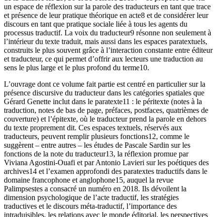
un espace de réflexion sur
la parole
des traducteurs en tant que trace
et
présence de leur
pratique théorique
en acte
8
et de considérer leur
discours en tant que pratique sociale liée à tous les agents du
processus traductif. La voix du traducteur
9
résonne non seulement à
l’intérieur du texte traduit, mais aussi dans les espaces paratextuels,
construits le plus souvent grâce à l’interaction constante entre éditeur
et traducteur, ce qui permet d’offrir aux lecteurs une traduction au
sens le plus large et le plus profond du terme
10
.
L’ouvrage dont ce volume fait partie est centré en particulier sur la
présence discursive du traducteur dans les
catégories spatiales
que
Gérard Genette inclut dans le paratexte
11
: le péritexte (notes à la
traduction, notes de bas de page, préfaces, postfaces, quatrièmes de
couverture) et l’épitexte, où le traducteur prend la parole en dehors
du texte proprement dit. Ces espaces textuels, réservés aux
traducteurs, peuvent remplir plusieurs fonctions
12
, comme le
suggèrent – entre autres – les études de Pascale Sardin sur les
fonctions de la note du traducteur
13
, la réflexion promue par
Viviana Agostini-Ouafi et par Antonio Lavieri sur les poétiques des
archives
14
et l’examen approfondi des paratextes traductifs dans le
domaine francophone et anglophone
15
, auquel la revue
Palimpsestes
a consacré un numéro en 2018. Ils dévoilent la
dimension psychologique de l’acte traductif, les stratégies
traductives et le discours méta-traductif, l’importance des
intraduisibles, les relations avec le monde éditorial, les perspectives