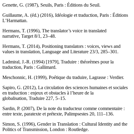
Genette, G. (1987),
Seuils
, Paris : Éditions du Seuil.
Guillaume, A. (éd.) (2016),
Idéologie et traduction
, Paris : Éditions
L’Harmattan.
Hermans, T. (1996), The translator’s voice in translated
narrative
,
Target
8/1, 23–48.
Hermans, T. (2014), Positioning translators : voices, views and
values in translation,
Language and Literature
23/3, 285–301.
Ladmiral, J.-R. (1994) [1979],
Traduire : théorèmes pour la
traduction
, Paris : Gallimard.
Meschonnic, H. (1999),
Poétique du traduire
, Lagrasse : Verdier.
Sapiro, G. (2012), La circulation des sciences humaines et sociales
en traduction : enjeux et obstacles à l’heure de la
globalisation,
Traduire
227, 5–15.
Sardin, P. (2007), De la note du traducteur comme commentaire :
entre texte, paratexte et prétexte,
Palimpsestes
20, 111–136.
Simon, S. (1996),
Gender in Translation : Cultural Identity and the
Politics of Transmission
, London : Routledge.