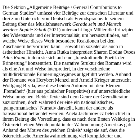
Die Sektion „Allgemeine Beiträge / General Contributions to
German Studies“ umfasst vier Beiträge zur deutschen Literatur und
drei zum Unterricht von Deutsch als Fremdsprache. In seinem
Beitrag über das Musiktheaterwerk
Gerade sein und Mensch
werden: Sophie Scholl
(2021) untersucht Ingo Müller die Prinzipien
des Widerstands und der Intertextualität, um herauszufinden, auf
welche Weise dieses Werk besondere Reaktionen bei den
Zuschauern hervorrufen kann – sowohl in sozialer als auch in
ästhetischer Hinsicht. Anna Rutka interpretiert Sharon Dodua Otoos
Adas Raum
, indem sie sich auf eine „transkulturelle Poetik der
Erinnerung“ konzentriert. Die narrative Struktur des Romans wird
als eine Art und Weise interpretiert, in der verschiedene
multidirektionale Erinnerungsregimes aufgeführt werden. Anhand
der Romane von Herybert Menzel und Arnold Krieger untersucht
Wolfgang Brylla, wie diese beiden Autoren mit dem Element
,Fremdheit‘ (hier aus polnischer Perspektive) auf unterschiedliche
Weise umgehen. Beide Texte sind dem Genre der Grenzliteratur
zuzuordnen, doch während der eine ein nationalistisches,
,pangermanisches‘ Narrativ darstellt, kann der andere als
transnational betrachtet werden. Aneta Jachimowicz beleuchtet in
ihrem Beitrag die Vorstellung, dass es nach dem Ersten Weltkrieg in
Österreich einen Wendepunkt in der Wahrnehmung Amerikas gab.
Anhand des Motivs des ,reichen Onkels‘ zeigt sie auf, dass die
österreichische Amerikawahrnehmung viel komplizierter und