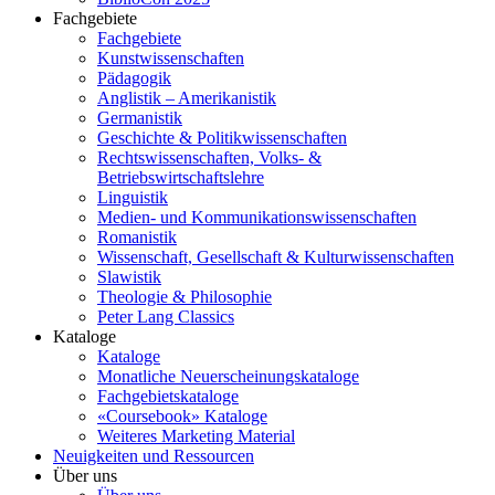
Fachgebiete
Fachgebiete
Kunstwissenschaften
Pädagogik
Anglistik – Amerikanistik
Germanistik
Geschichte & Politikwissenschaften
Rechtswissenschaften, Volks- &
Betriebswirtschaftslehre
Linguistik
Medien- und Kommunikationswissenschaften
Romanistik
Wissenschaft, Gesellschaft & Kulturwissenschaften
Slawistik
Theologie & Philosophie
Peter Lang Classics
Kataloge
Kataloge
Monatliche Neuerscheinungskataloge
Fachgebietskataloge
«Coursebook» Kataloge
Weiteres Marketing Material
Neuigkeiten und Ressourcen
Über uns