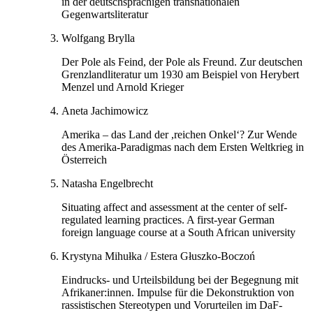
in der deutschsprachigen transnationalen
Gegenwartsliteratur
Wolfgang Brylla
Der Pole als Feind, der Pole als Freund. Zur deutschen
Grenzlandliteratur um 1930 am Beispiel von Herybert
Menzel und Arnold Krieger
Aneta Jachimowicz
Amerika – das Land der ,reichen Onkel‘? Zur Wende
des Amerika-Paradigmas nach dem Ersten Weltkrieg in
Österreich
Natasha Engelbrecht
Situating affect and assessment at the center of self-
regulated learning practices. A first-year German
foreign language course at a South African university
Krystyna Mihułka
/
Estera Głuszko
-
Boczoń
Eindrucks- und Urteilsbildung bei der Begegnung mit
Afrikaner:innen. Impulse für die Dekonstruktion von
rassistischen Stereotypen und Vorurteilen im DaF-