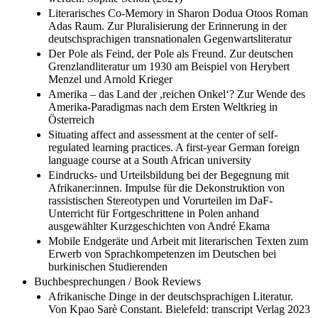
Literarisches Co-Memory in Sharon Dodua Otoos Roman
Adas Raum. Zur Pluralisierung der Erinnerung in der
deutschsprachigen transnationalen Gegenwartsliteratur
Der Pole als Feind, der Pole als Freund. Zur deutschen
Grenzlandliteratur um 1930 am Beispiel von Herybert
Menzel und Arnold Krieger
Amerika – das Land der ,reichen Onkel‘? Zur Wende des
Amerika-Paradigmas nach dem Ersten Weltkrieg in
Österreich
Situating affect and assessment at the center of self-
regulated learning practices. A first-year German foreign
language course at a South African university
Eindrucks- und Urteilsbildung bei der Begegnung mit
Afrikaner:innen. Impulse für die Dekonstruktion von
rassistischen Stereotypen und Vorurteilen im DaF-
Unterricht für Fortgeschrittene in Polen anhand
ausgewählter Kurzgeschichten von André Ekama
Mobile Endgeräte und Arbeit mit literarischen Texten zum
Erwerb von Sprachkompetenzen im Deutschen bei
burkinischen Studierenden
Buchbesprechungen / Book Reviews
Afrikanische Dinge in der deutschsprachigen Literatur.
Von Kpao Sarè Constant. Bielefeld: transcript Verlag 2023