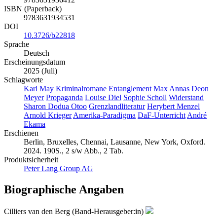
ISBN (Paperback)
9783631934531
DOI
10.3726/b22818
Sprache
Deutsch
Erscheinungsdatum
2025 (Juli)
Schlagworte
Karl May
Kriminalromane
Entanglement
Max Annas
Deon
Meyer
Propaganda
Louise Diel
Sophie Scholl
Widerstand
Sharon Dodua Otoo
Grenzlandliteratur
Herybert Menzel
Arnold Krieger
Amerika-Paradigma
DaF-Unterricht
André
Ekama
Erschienen
Berlin, Bruxelles, Chennai, Lausanne, New York, Oxford.
2024. 190S., 2 s/w Abb., 2 Tab.
Produktsicherheit
Peter Lang Group AG
Biographische Angaben
Cilliers van den Berg (Band-Herausgeber:in)