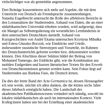
vielschichtiger war als gemeinhin angenommen.
Drei Beiträge konzentrieren sich mehr auf Aspekte, die mit dem
Unterricht von Deutsch als Fremdsprache zusammenhängen.
Natasha Engelbrecht untersucht die Rolle des affektiven Bereichs in
den Lernansätzen der Studierenden. Anhand von Daten, die an einer
südafrikanischen Universität erhoben wurden, wird aufgezeigt, dass
ein Mangel an
Selbstregulierung ein wesentliches Lernhindernis in
dem untersuchten Deutschkurs darstellt. Anhand von
Kurzgeschichten von André Ekama untersuchen Krystyna Mihułka
und Estera Głuszko-Boczoń, wie Eindrücke und Urteile,
insbesondere rassistische Stereotypen und Vorurteile, im Rahmen
des Deutschunterrichts geformt werden bzw. dekonstruiert werden
können. Den Abschluss dieser Sektion bildet der Beitrag von
Mohamed Yameogo, der Einblicke gibt, wie die Kombination aus
mobilen Endgeräten und kurzen literarischen Texten für den Erwerb
von Deutschkenntnissen genutzt werden kann. Sein Fokus liegt auf
Studierenden aus Burkina Faso, die Deutsch lernen.
Da dies der letzte Band der
Acta Germanica
ist, dessen Herausgeber
ich sein werde, möchte ich allen danken, die die letzten sechs Jahre
dieses Jahrbuch ermöglicht haben. Die Landschaft des
akademischen Publikationswesens verändert sich ständig, sowohl im
lokalen südafrikanischen als auch im internationalen Kontext. Viele
Kolleg:innen haben uns bei der Erstellung einer akademischen