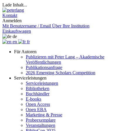
Lade Inhalt...
Kontakt
Anmelden
Mit Benutzername / Email
Über Ihre Institution
Einkaufswagen
de
en
fr
Für Autoren
Publizieren mit Peter Lang – Akademische
Veröffentlichungen
Publikationsanfrage
2026 Emerging Scholars Competition
Serviceleistungen
Serviceleistungen
Bibliotheken
Buchhändler
E-books
Open Access
Open EBA
Marketing & Presse
Probeexemplare
Veranstaltungen
BiblioCon 2025