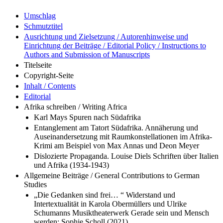
Umschlag
Schmutztitel
Ausrichtung und Zielsetzung / Autorenhinweise und
Einrichtung der Beiträge / Editorial Policy / Instructions to
Authors and Submission of Manuscripts
Titelseite
Copyright-Seite
Inhalt / Contents
Editorial
Afrika schreiben / Writing Africa
Karl Mays Spuren nach Südafrika
Entanglement am Tatort Südafrika. Annäherung und
Auseinandersetzung mit Raumkonstellationen im Afrika-
Krimi am Beispiel von Max Annas und Deon Meyer
Dislozierte Propaganda. Louise Diels Schriften über Italien
und Afrika (1934-1943)
Allgemeine Beiträge / General Contributions to German
Studies
„Die Gedanken sind frei… “ Widerstand und
Intertextualität in Karola Obermüllers und Ulrike
Schumanns Musiktheaterwerk Gerade sein und Mensch
werden: Sophie Scholl (2021)