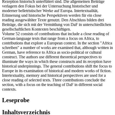
Rezeption historisch unterfüttert sind. Die allgemeinen Beiträge
verlagern den Fokus bei der Untersuchung historischer und
moderner belletristischer Werke auf Europa. Intertextualität,
Erinnerung und historische Perspektiven werden für ein close
reading ausgewählter Texte genutzt. Den Abschluss bilden drei
Beiträge, die sich mit der Vermittlung von DaF in unterschiedlichen
gesellschaftlichen Kontexten beschäftigen.
Volume 52 consists of contributions that include a close reading of
German-language texts that range from a focus on Africa, to
contributions that explore a European context. In the section "Africa
schreiben" a number of works are examined that, although written in
German, have reference to Africa as socio-political or cultural
construct. The authors use different theoretical perspectives to
illuminate the ways in which these constructs and its reception have
historical underpinnings. The general contributions shift the focus to
Europe in its examination of historical and modern works of fiction.
Intertextuality, memory and historical perspectives are used for a
close reading of selected texts. Three contributions conclude the
section, with a focus on the teaching of DaF in different social
contexts.
Leseprobe
Inhaltsverzeichnis