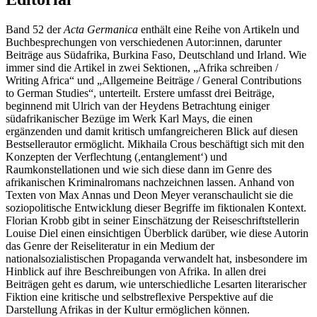
Band 52 der
Acta Germanica
enthält eine Reihe von Artikeln und
Buchbesprechungen von verschiedenen Autor:innen, darunter
Beiträge aus Südafrika, Burkina Faso, Deutschland und Irland. Wie
immer sind die Artikel in zwei Sektionen, „Afrika schreiben /
Writing Africa“ und „Allgemeine Beiträge / General Contributions
to German Studies“, unterteilt. Erstere umfasst drei Beiträge,
beginnend mit Ulrich van der Heydens Betrachtung einiger
südafrikanischer Bezüge im Werk Karl Mays, die einen
ergänzenden und damit kritisch umfangreicheren Blick auf diesen
Bestsellerautor ermöglicht. Mikhaila Crous beschäftigt sich mit den
Konzepten der Verflechtung (,entanglement‘) und
Raumkonstellationen und wie sich diese dann im Genre des
afrikanischen Kriminalromans nachzeichnen lassen. Anhand von
Texten von Max Annas und Deon Meyer veranschaulicht sie die
soziopolitische Entwicklung dieser Begriffe im fiktionalen Kontext.
Florian Krobb gibt in seiner Einschätzung der Reiseschriftstellerin
Louise Diel einen einsichtigen Überblick darüber, wie diese Autorin
das Genre der Reiseliteratur in ein Medium der
nationalsozialistischen Propaganda verwandelt hat, insbesondere im
Hinblick auf ihre Beschreibungen von Afrika. In allen drei
Beiträgen geht es darum, wie unterschiedliche Lesarten literarischer
Fiktion eine kritische und selbstreflexive Perspektive auf die
Darstellung Afrikas in der Kultur ermöglichen können.