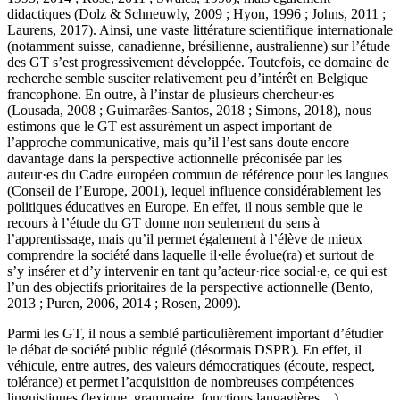
didactiques (Dolz & Schneuwly, 2009 ; Hyon, 1996 ; Johns, 2011 ;
Laurens, 2017). Ainsi, une vaste littérature scientifique internationale
(notamment suisse, canadienne, brésilienne, australienne) sur l’étude
des GT s’est progressivement développée. Toutefois, ce domaine de
recherche semble susciter relativement peu d’intérêt en Belgique
francophone. En outre, à l’instar de plusieurs chercheur·es
(Lousada, 2008 ; Guimarães-Santos, 2018 ; Simons, 2018), nous
estimons que le GT est assurément un aspect important de
l’approche communicative, mais qu’il l’est sans doute encore
davantage dans la perspective actionnelle préconisée par les
auteur·es du
Cadre européen commun de référence pour les langues
(Conseil de l’Europe, 2001), lequel influence considérablement les
politiques éducatives en Europe. En effet, il nous semble que le
recours à
l’étude du GT donne non seulement du sens à
l’apprentissage, mais qu’il permet également à l’élève de mieux
comprendre la société dans laquelle il·elle évolue(ra) et surtout de
s’y insérer et d’y intervenir en tant qu’
acteur·rice social·e
, ce qui est
l’un des objectifs prioritaires de la perspective actionnelle (Bento,
2013 ; Puren, 2006, 2014 ; Rosen, 2009).
Parmi les GT, il nous a semblé particulièrement important d’étudier
le débat de société public régulé (désormais DSPR). En effet, il
véhicule, entre autres, des valeurs démocratiques (écoute, respect,
tolérance) et permet l’acquisition de nombreuses compétences
linguistiques (lexique, grammaire, fonctions langagières…),