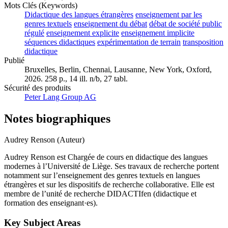
Mots Clés (Keywords)
Didactique des langues étrangères
enseignement par les
genres textuels
enseignement du débat
débat de société public
régulé
enseignement explicite
enseignement implicite
séquences didactiques
expérimentation de terrain
transposition
didactique
Publié
Bruxelles, Berlin, Chennai, Lausanne, New York, Oxford,
2026. 258 p., 14 ill. n/b, 27 tabl.
Sécurité des produits
Peter Lang Group AG
Notes biographiques
Audrey Renson (Auteur)
Audrey Renson est Chargée de cours en didactique des langues
modernes à l’Université de Liège. Ses travaux de recherche portent
notamment sur l’enseignement des genres textuels en langues
étrangères et sur les dispositifs de recherche collaborative. Elle est
membre de l’unité de recherche DIDACTIfen (didactique et
formation des enseignant·es).
Key Subject Areas