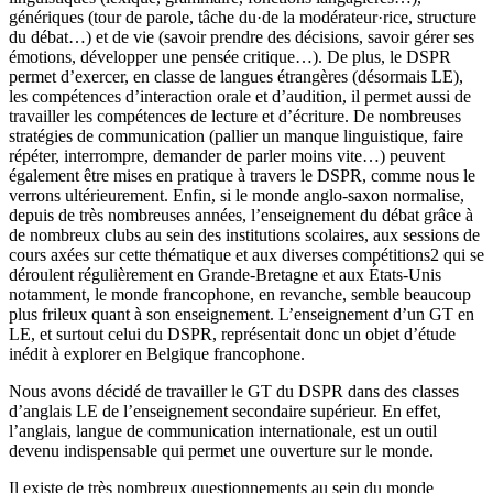
génériques (tour de parole, tâche du·de la modérateur·rice, structure
du débat…) et de vie (savoir prendre des décisions, savoir gérer ses
émotions, développer une pensée critique…). De plus, le DSPR
permet d’exercer, en classe de langues étrangères (désormais LE),
les compétences d’interaction orale et d’audition, il permet aussi de
travailler les compétences de lecture et d’écriture. De nombreuses
stratégies de communication (pallier un manque linguistique, faire
répéter, interrompre, demander de parler moins vite…) peuvent
également être mises en pratique à travers le DSPR, comme nous le
verrons ultérieurement. Enfin, si le monde anglo-saxon normalise,
depuis de très nombreuses années, l’enseignement du débat grâce à
de nombreux clubs au sein des institutions scolaires, aux sessions de
cours axées sur cette thématique et aux diverses compétitions
2
qui se
déroulent régulièrement en Grande-Bretagne et aux États-Unis
notamment, le monde francophone, en revanche, semble beaucoup
plus frileux quant à son enseignement. L’enseignement d’un GT en
LE, et surtout celui du DSPR, représentait donc un objet d’étude
inédit à explorer en Belgique francophone.
Nous avons décidé de travailler le GT du DSPR dans des classes
d’anglais LE de l’enseignement secondaire supérieur. En effet,
l’anglais, langue de communication internationale, est un outil
devenu indispensable qui permet une ouverture sur le monde.
Il existe de très nombreux questionnements au sein du monde