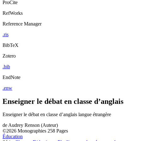
ProCite
RefWorks
Reference Manager
.ris
BibTeX
Zotero
.bib
EndNote
.enw
Enseigner le débat en classe d’anglais
Enseigner le débat en classe d’anglais langue étrangère
de
Audrey Renson (Auteur)
©2026
Monographies
258 Pages
Éducation