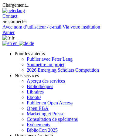
Chargement...
Contact
Se connecter
Avec nom d’utilisateur / e-mail
Via votre institution
Panier
fr
en
de
Pour les auteurs
Publier avec Peter Lang
Soumettre un projet
2026 Emerging Scholars Competition
Nos services
Aperçu des services
Bibliothèques
Libraires
Ebooks
Publier en Open Access
Open EBA
Marketing et Presse
Consultation de spécimens
Événements
BiblioCon 2025
Domaines d’activité