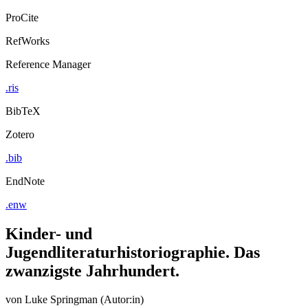
ProCite
RefWorks
Reference Manager
.ris
BibTeX
Zotero
.bib
EndNote
.enw
Kinder- und
Jugendliteraturhistoriographie. Das
zwanzigste Jahrhundert.
von
Luke Springman (Autor:in)