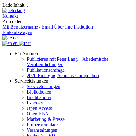
Lade Inhalt...
Kontakt
Anmelden
Mit Benutzername / Email
Über Ihre Institution
Einkaufswagen
de
en
fr
Für Autoren
Publizieren mit Peter Lang – Akademische
Veröffentlichungen
Publikationsanfrage
2026 Emerging Scholars Competition
Serviceleistungen
Serviceleistungen
Bibliotheken
Buchhändler
E-books
Open Access
Open EBA
Marketing & Presse
Probeexemplare
Veranstaltungen
BiblioCon 2025