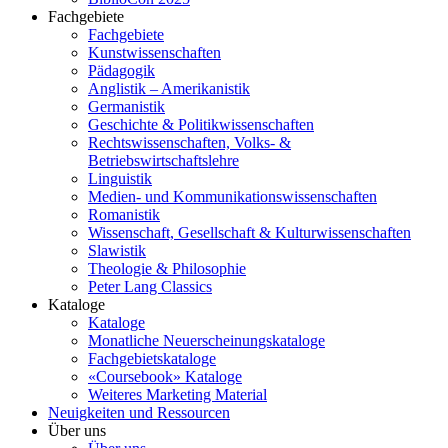
Fachgebiete
Fachgebiete
Kunstwissenschaften
Pädagogik
Anglistik – Amerikanistik
Germanistik
Geschichte & Politikwissenschaften
Rechtswissenschaften, Volks- &
Betriebswirtschaftslehre
Linguistik
Medien- und Kommunikationswissenschaften
Romanistik
Wissenschaft, Gesellschaft & Kulturwissenschaften
Slawistik
Theologie & Philosophie
Peter Lang Classics
Kataloge
Kataloge
Monatliche Neuerscheinungskataloge
Fachgebietskataloge
«Coursebook» Kataloge
Weiteres Marketing Material
Neuigkeiten und Ressourcen
Über uns