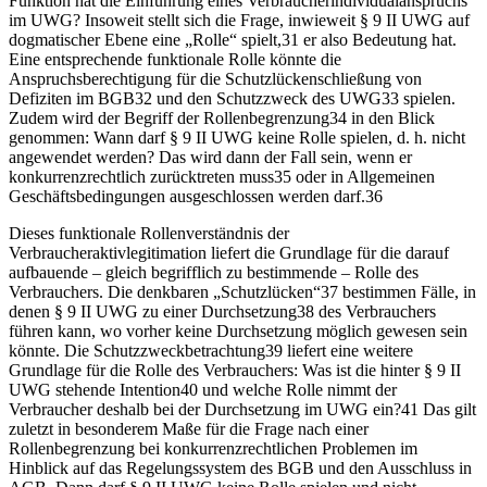
Funktion
hat die Einführung eines Verbraucherindividualanspruchs
im UWG? Insoweit stellt sich die Frage, inwieweit § 9 II UWG auf
dogmatischer Ebene eine „Rolle“ spielt,
31
er also
Bedeutung
hat.
Eine entsprechende funktionale Rolle könnte die
Anspruchsberechtigung für die Schutzlückenschließung von
Defiziten im BGB
32
und den Schutzzweck des UWG
33
spielen.
Zudem wird der Begriff der Rollenbegrenzung
34
in den Blick
genommen: Wann darf § 9 II UWG keine Rolle spielen, d. h. nicht
angewendet werden? Das wird dann der Fall sein, wenn er
konkurrenzrechtlich zurücktreten muss
35
oder in Allgemeinen
Geschäftsbedingungen ausgeschlossen werden darf.
36
Dieses funktionale Rollenverständnis der
Verbraucheraktivlegitimation liefert die Grundlage für die darauf
aufbauende – gleich begrifflich zu bestimmende – Rolle des
Verbrauchers. Die denkbaren „Schutzlücken“
37
bestimmen Fälle, in
denen § 9 II UWG zu einer Durchsetzung
38
des Verbrauchers
führen kann, wo vorher keine Durchsetzung möglich gewesen sein
könnte. Die Schutzzweckbetrachtung
39
liefert eine weitere
Grundlage für die Rolle des
Verbrauchers: Was ist die hinter § 9 II
UWG stehende Intention
40
und welche Rolle nimmt der
Verbraucher deshalb bei der Durchsetzung im UWG ein?
41
Das gilt
zuletzt
in besonderem Maße
für die Frage nach einer
Rollenbegrenzung bei konkurrenzrechtlichen Problemen im
Hinblick auf das Regelungssystem des BGB und den Ausschluss in