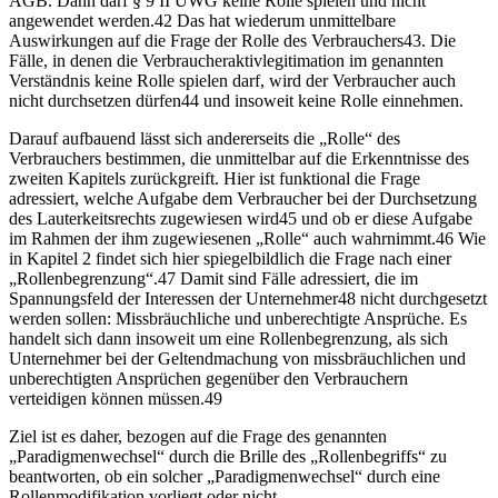
AGB. Dann darf § 9 II UWG keine Rolle spielen und nicht
angewendet werden.
42
Das hat wiederum unmittelbare
Auswirkungen auf die Frage der Rolle des Verbrauchers
43
. Die
Fälle, in denen die Verbraucheraktivlegitimation im genannten
Verständnis keine Rolle spielen darf, wird der Verbraucher auch
nicht durchsetzen dürfen
44
und insoweit keine Rolle einnehmen.
Darauf aufbauend lässt sich andererseits die „Rolle“ des
Verbrauchers bestimmen, die unmittelbar auf die Erkenntnisse des
zweiten Kapitels zurückgreift. Hier ist funktional die Frage
adressiert, welche
Aufgabe
dem Verbraucher bei der Durchsetzung
des Lauterkeitsrechts zugewiesen wird
45
und ob er diese
Aufgabe
im Rahmen der ihm zugewiesenen „Rolle“ auch wahrnimmt.
46
Wie
in
Kapitel 2
findet sich hier spiegelbildlich die Frage nach einer
„Rollenbegrenzung“.
47
Damit sind Fälle adressiert, die im
Spannungsfeld der Interessen der Unternehmer
48
nicht durchgesetzt
werden sollen: Missbräuchliche und unberechtigte Ansprüche. Es
handelt sich dann insoweit um eine Rollenbegrenzung, als sich
Unternehmer bei der Geltendmachung von missbräuchlichen und
unberechtigten Ansprüchen gegenüber den Verbrauchern
verteidigen können müssen.
49
Ziel ist es daher, bezogen auf die Frage des genannten
„Paradigmenwechsel“ durch die Brille des „Rollenbegriffs“ zu
beantworten, ob ein solcher „Paradigmenwechsel“ durch eine
Rollenmodifikation vorliegt oder nicht.