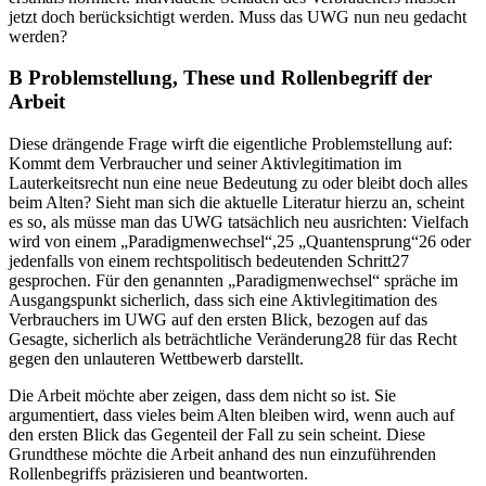
jetzt doch berücksichtigt werden. Muss das UWG nun neu gedacht
werden?
B
Problemstellung, These und Rollenbegriff der
Arbeit
Diese drängende Frage wirft die eigentliche Problemstellung auf:
Kommt dem Verbraucher und seiner Aktivlegitimation im
Lauterkeitsrecht nun eine neue Bedeutung zu oder bleibt doch alles
beim Alten? Sieht man sich die aktuelle Literatur hierzu an, scheint
es so, als müsse man das UWG tatsächlich neu ausrichten: Vielfach
wird von einem „Paradigmenwechsel“,
25
„Quantensprung“
26
oder
jedenfalls von einem rechtspolitisch bedeutenden Schritt
27
gesprochen. Für den genannten „Paradigmenwechsel“ spräche im
Ausgangspunkt sicherlich, dass sich eine Aktivlegitimation des
Verbrauchers im UWG auf den ersten Blick, bezogen auf das
Gesagte, sicherlich als beträchtliche Veränderung
28
für das Recht
gegen den unlauteren Wettbewerb darstellt.
Die Arbeit möchte aber zeigen, dass dem nicht so ist. Sie
argumentiert, dass vieles beim Alten bleiben wird, wenn auch auf
den ersten Blick das Gegenteil der Fall zu sein scheint. Diese
Grundthese möchte die Arbeit anhand des nun einzuführenden
Rollenbegriffs präzisieren und beantworten.