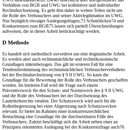
Verhältnis von BGB und UWG bei kollektiver und individueller
Rechtsdurchsetzung. Es geht ihm daher in weiten Teilen nicht um
die Rolle des Verbrauchers und seiner Aktivlegitimation im UWG.
Nur bezüglich etwaiger Auslegungsfragen,
73
Schutzlücken
74
und
Konkurrenzen zum BGB
75
lassen sich partiell Überschneidungen
aufweisen, die in dieser Arbeit berücksichtigt werden.
D
Methode
Es handelt sich methodisch zuvorderst um eine dogmatische Arbeit.
Es werden aber auch rechtstatsächliche und rechtsökonomische
Grundlagen miteinbezogen. Das gilt im ersteren Fall für eine
Tendenzbestimmung des rechtstatsächlichen Verbraucherverhaltens
bei der Rechtsdurchsetzung von § 9 II UWG. So kann die
Grundlage für die Bewertung der Rolle des Verbrauchers geschaffen
werden. Im letzteren Fall wird die Frage nach einem
Präventivzweck für den Schutz- und Normzweck des § 9 II UWG
und die Rolle des Verbrauchers bei der Durchsetzung des
Lauterkeitsrechts virulent. Der Schutzzweck wird auch für die
Rollenbegrenzung bei einer Abgrenzung nach Schutzzwecken
relevant. Er bietet im Rahmen einer konkurrenzrechtlichen
Betrachtung eine Grundlage für die durchsetzbaren Fälle des
Verbrauchers. Zuletzt beschäftigt sich die Arbeit neben einer an
Prinzipien orientierten Auslegung bei der Konkurrenzfrage auch
76