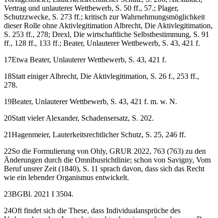
Vertrag und unlauterer Wettbewerb, S. 50 ff., 57.;
Plager
,
Schutzzwecke, S. 273 ff.; kritisch zur Wahrnehmungsmöglichkeit
dieser Rolle ohne Aktivlegitimation
Albrecht
, Die Aktivlegitimation,
S. 253 ff., 278;
Drexl
, Die wirtschaftliche Selbstbestimmung, S. 91
ff., 128 ff., 133 ff.;
Beater
, Unlauterer Wettbewerb, S. 43, 421 f.
17
Etwa
Beater
, Unlauterer Wettbewerb, S. 43, 421 f.
18
Statt einiger
Albrecht
, Die Aktivlegitimation, S. 26 f., 253 ff.,
278.
19
Beater
, Unlauterer Wettbewerb, S. 43, 421 f. m. w. N.
20
Statt vieler
Alexander
, Schadensersatz, S. 202.
21
Hagenmeier
, Lauterkeitsrechtlicher Schutz, S. 25, 246 ff.
22
So die Formulierung von
Ohly
, GRUR 2022, 763 (763) zu den
Änderungen durch die Omnibusrichtlinie; schon
von Savigny
, Vom
Beruf unsrer Zeit (1840), S. 11 sprach davon, dass sich das Recht
wie ein lebender Organismus entwickelt.
23
BGBl. 2021 I 3504.
24
Oft findet sich die These, dass Individualansprüche des