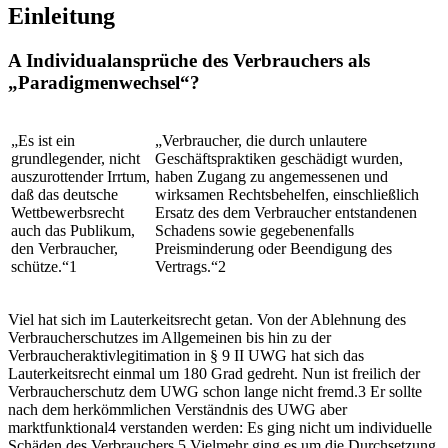
Einleitung
A
Individualansprüche des Verbrauchers als
„Paradigmenwechsel“?
„Es ist ein
„Verbraucher, die durch unlautere
grundlegender, nicht
Geschäftspraktiken geschädigt wurden,
auszurottender Irrtum,
haben Zugang zu angemessenen und
daß das deutsche
wirksamen Rechtsbehelfen, einschließlich
Wettbewerbsrecht
Ersatz des dem Verbraucher entstandenen
auch das Publikum,
Schadens sowie gegebenenfalls
den Verbraucher,
Preisminderung oder Beendigung des
schütze.“
1
Vertrags.“
2
Viel hat sich im Lauterkeitsrecht getan. Von der Ablehnung des
Verbraucherschutzes im Allgemeinen bis hin zu der
Verbraucheraktivlegitimation in § 9 II UWG hat sich das
Lauterkeitsrecht einmal um 180 Grad gedreht. Nun ist freilich der
Verbraucherschutz dem UWG schon lange nicht fremd.
3
Er sollte
nach
dem herkömmlichen Verständnis des UWG aber
marktfunktional
4
verstanden werden: Es ging nicht um individuelle
Schäden des Verbrauchers.
5
Vielmehr ging es um die Durchsetzung