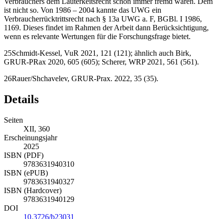
Verbrauchers dem Lauterkeitsrecht schon immer fremd waren. Dem
ist nicht so. Von 1986 – 2004 kannte das UWG ein
Verbraucherrücktrittsrecht nach § 13a UWG a. F, BGBl. I 1986,
1169. Dieses findet im Rahmen der Arbeit dann Berücksichtigung,
wenn es relevante Wertungen für die Forschungsfrage bietet.
25
Schmidt-Kessel
, VuR 2021, 121 (121); ähnlich auch
Birk
,
GRUR-PRax 2020, 605 (605); S
cherer
, WRP 2021, 561 (561).
26
Rauer/Shchavelev
, GRUR-Prax. 2022, 35 (35).
Details
Seiten
XII, 360
Erscheinungsjahr
2025
ISBN (PDF)
9783631940310
ISBN (ePUB)
9783631940327
ISBN (Hardcover)
9783631940129
DOI
10.3726/b23031