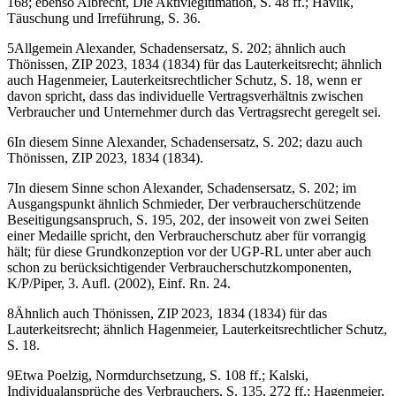
168; ebenso
Albrecht
, Die Aktivlegitimation, S. 48 ff.;
Havlik
,
Täuschung und Irreführung, S. 36.
5
Allgemein
Alexander
, Schadensersatz, S. 202; ähnlich auch
Thönissen
, ZIP 2023, 1834 (1834) für das Lauterkeitsrecht; ähnlich
auch
Hagenmeier
, Lauterkeitsrechtlicher Schutz, S. 18, wenn er
davon spricht, dass das individuelle Vertragsverhältnis zwischen
Verbraucher und Unternehmer durch das Vertragsrecht geregelt sei.
6
In diesem Sinne
Alexander
, Schadensersatz, S. 202; dazu auch
Thönissen
, ZIP 2023, 1834 (1834).
7
In diesem Sinne schon
Alexander
, Schadensersatz, S. 202; im
Ausgangspunkt ähnlich
Schmieder
, Der verbraucherschützende
Beseitigungsanspruch, S. 195, 202, der insoweit von zwei Seiten
einer Medaille spricht, den Verbraucherschutz aber für vorrangig
hält; für diese Grundkonzeption vor der UGP-RL unter aber auch
schon zu berücksichtigender Verbraucherschutzkomponenten,
K/P/
Piper
, 3. Aufl. (2002), Einf. Rn. 24.
8
Ähnlich auch
Thönissen
, ZIP 2023, 1834 (1834) für das
Lauterkeitsrecht; ähnlich
Hagenmeier
, Lauterkeitsrechtlicher Schutz,
S. 18.
9
Etwa
Poelzig
, Normdurchsetzung, S. 108 ff.;
Kalski
,
Individualansprüche des Verbrauchers, S. 135, 272 ff.;
Hagenmeier
,