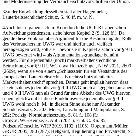
und Modernisierung der Verbraucherschutzvorschriften der Union.
3
Zu der Entwicklung desselben statt aller
Hagenmeier
,
Lauterkeitsrechtlicher Schutz, S. 46 ff. m. w. N.
4
Auch hier ergaben sich im Kern durch die UGP-RL aber schon
Aufweichungstendenzen, siehe hierzu
Kapitel 2 (S. 126 ff.)
. Da
gerade diese Funktion aber Argument für die Bestimmung der Rolle
des Verbrauchers im UWG war und hierfür auch vielfach
herangezogen wird, soll sie – bevor sie in
Kapitel 2
schon vor § 9 II
UWG bewertet wird – als Argumentationsgrundlage bemüht
werden. Für die jedenfalls (noch) marktverhaltensrechtliche
Betrachtung vor § 9 II UWG etwa
Heinze/Engel
, NJW 2021, 2609
(2609), wenn sie von einem „Schlussstein für ein Verständnis des
europäischen Lauterkeitsrechts als rechtsschutzorientiertes
Marktverhaltensrecht“ sprechen. Daraus geht implizit hervor, dass
sie ein solches jedenfalls vor § 9 II UWG noch als gegeben ansahen
und § 9 II UWG nun als Grund für eine Abkehr des UWG hiervon
sehen; gleichwohl ist diese Funktionsweise jedenfalls vor § 9 II
UWG wohl noch h. M., in diesem Sinne siehe nur
Alexander
,
Schadensersatz, S. 202;
Meier
, Täuschung und Manipulation, S.
282;
Poelzig
, Normdurchsetzung, S. 81 f., 108 ff.;
GroKoUWG/
Heinze
, 3. Aufl. (2021), Einl. C. Rn. 85;
Podszun/Deuschle
, WRP 2019, 1102, (1105);
Oppermann/Müller
,
GRUR 2005, 280 (287);
Hellgardt,
Regulierung und Privatrecht, S.