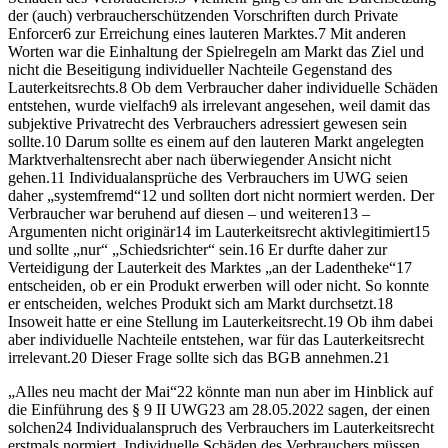
der (auch) verbraucherschützenden Vorschriften durch Private
Enforcer
6
zur Erreichung eines lauteren Marktes.
7
Mit anderen
Worten war die Einhaltung der Spielregeln am Markt das Ziel und
nicht die Beseitigung individueller Nachteile Gegenstand des
Lauterkeitsrechts.
8
Ob dem Verbraucher daher individuelle Schäden
entstehen, wurde vielfach
9
als irrelevant angesehen, weil damit das
subjektive Privatrecht des Verbrauchers adressiert
gewesen sein
sollte.
10
Darum sollte es einem auf den lauteren Markt angelegten
Marktverhaltensrecht aber nach überwiegender Ansicht nicht
gehen.
11
Individualansprüche des Verbrauchers im UWG seien
daher „systemfremd“
12
und sollten dort nicht normiert werden. Der
Verbraucher war beruhend auf diesen – und weiteren
13
–
Argumenten
nicht
originär
14
im Lauterkeitsrecht
aktivlegitimiert
15
und sollte „nur“ „
Schiedsrichter“
sein
.
16
Er durfte daher zur
Verteidigung der Lauterkeit des Marktes „an der Ladentheke“
17
entscheiden, ob er ein Produkt erwerben will oder nicht. So konnte
er entscheiden, welches Produkt sich am Markt durchsetzt.
18
Insoweit hatte er eine Stellung im Lauterkeitsrecht.
19
Ob ihm dabei
aber individuelle Nachteile entstehen, war für das Lauterkeitsrecht
irrelevant.
20
Dieser Frage sollte sich das BGB annehmen.
21
„Alles neu macht der Mai“
22
könnte man nun aber im Hinblick auf
die Einführung des § 9 II UWG
23
am 28.05.2022 sagen, der einen
solchen
24
Individualanspruch des Verbrauchers im Lauterkeitsrecht
erstmals normiert. Individuelle Schäden des Verbrauchers müssen