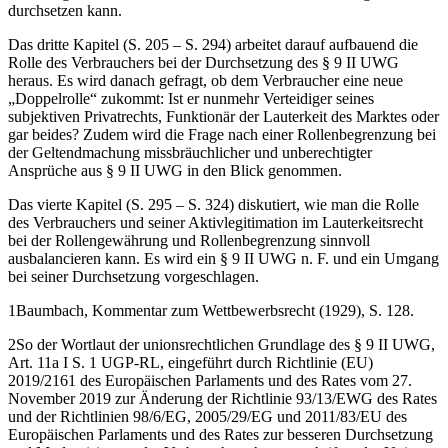
durchsetzen kann.
Das dritte
Kapitel (S. 205
–
S. 294)
arbeitet darauf aufbauend die
Rolle des Verbrauchers bei der Durchsetzung des § 9 II UWG
heraus. Es wird danach gefragt, ob dem Verbraucher eine neue
„
Doppelrolle
“ zukommt: Ist er nunmehr Verteidiger seines
subjektiven Privatrechts, Funktionär der Lauterkeit des Marktes oder
gar beides? Zudem wird die Frage nach einer Rollenbegrenzung bei
der Geltendmachung missbräuchlicher und unberechtigter
Ansprüche aus § 9 II UWG in den Blick genommen.
Das vierte
Kapitel (S. 295
–
S. 324)
diskutiert, wie man die Rolle
des Verbrauchers und seiner Aktivlegitimation im Lauterkeitsrecht
bei der Rollengewährung und Rollenbegrenzung sinnvoll
ausbalancieren kann. Es wird ein § 9 II UWG n. F. und ein Umgang
bei seiner Durchsetzung vorgeschlagen.
1
Baumbach
, Kommentar zum Wettbewerbsrecht (1929), S. 128.
2
So der Wortlaut der unionsrechtlichen Grundlage des § 9 II UWG,
Art. 11a I S. 1 UGP-RL, eingeführt durch Richtlinie (EU)
2019/2161 des Europäischen Parlaments und des Rates vom 27.
November 2019 zur Änderung der Richtlinie 93/13/EWG des Rates
und der Richtlinien 98/6/EG, 2005/29/EG und 2011/83/EU des
Europäischen Parlaments und des Rates zur besseren Durchsetzung