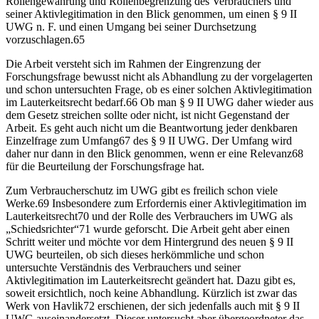
Rollengewährung und Rollenbegrenzung des Verbrauchers und
seiner Aktivlegitimation in den Blick genommen, um einen § 9 II
UWG n. F. und einen Umgang bei seiner Durchsetzung
vorzuschlagen.
65
Die Arbeit versteht sich im Rahmen der Eingrenzung der
Forschungsfrage bewusst nicht als Abhandlung zu der vorgelagerten
und schon untersuchten Frage, ob es einer solchen Aktivlegitimation
im Lauterkeitsrecht bedarf.
66
Ob man § 9 II UWG daher wieder aus
dem Gesetz streichen sollte oder nicht, ist nicht Gegenstand der
Arbeit. Es geht auch nicht um die Beantwortung jeder denkbaren
Einzelfrage zum Umfang
67
des § 9 II UWG. Der Umfang
wird
daher nur dann in den Blick genommen, wenn er eine Relevanz
68
für die Beurteilung der Forschungsfrage hat.
Zum Verbraucherschutz im UWG gibt es freilich schon viele
Werke.
69
Insbesondere zum Erfordernis einer Aktivlegitimation im
Lauterkeitsrecht
70
und der Rolle des Verbrauchers im UWG als
„Schiedsrichter“
71
wurde geforscht. Die Arbeit geht aber einen
Schritt weiter und möchte vor dem Hintergrund des neuen § 9 II
UWG beurteilen, ob sich dieses herkömmliche und schon
untersuchte Verständnis des Verbrauchers und seiner
Aktivlegitimation im
Lauterkeitsrecht geändert hat. Dazu gibt es,
soweit ersichtlich, noch keine Abhandlung. Kürzlich ist zwar das
Werk von
Havlik
72
erschienen, der sich jedenfalls auch mit § 9 II
UWG auseinandersetzt. Dieser untersucht aber übergeordneter das