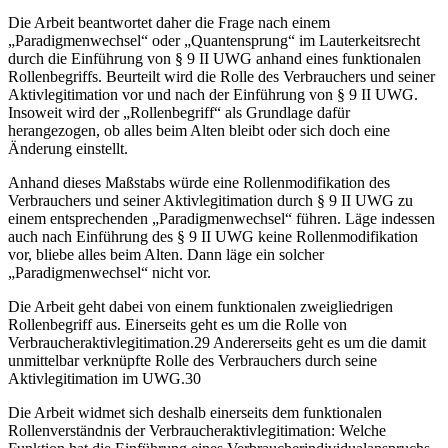
Die Arbeit beantwortet daher die Frage nach einem
„Paradigmenwechsel“ oder „Quantensprung“ im Lauterkeitsrecht
durch die Einführung von § 9 II UWG anhand eines
funktionalen
Rollenbegriffs
. Beurteilt wird die Rolle des Verbrauchers und seiner
Aktivlegitimation
vor
und
nach
der Einführung von § 9 II UWG.
Insoweit wird der „Rollenbegriff“ als Grundlage dafür
herangezogen, ob alles beim Alten bleibt oder sich doch eine
Änderung einstellt.
Anhand dieses Maßstabs würde eine Rollenmodifikation des
Verbrauchers und seiner Aktivlegitimation durch § 9 II UWG zu
einem entsprechenden „Paradigmenwechsel“ führen. Läge indessen
auch nach Einführung des § 9 II UWG keine Rollenmodifikation
vor, bliebe alles beim Alten. Dann läge ein solcher
„Paradigmenwechsel“ nicht vor.
Die Arbeit geht dabei von einem
funktionalen zweigliedrigen
Rollenbegriff
aus. Einerseits geht es um die
Rolle von
Verbraucheraktivlegitimation
.
29
Andererseits geht es um die damit
unmittelbar verknüpfte
Rolle des Verbrauchers durch seine
Aktivlegitimation
im UWG.
30
Die Arbeit widmet sich deshalb einerseits dem funktionalen
Rollenverständnis der Verbraucheraktivlegitimation: Welche