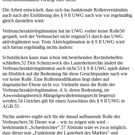
Die Arbeit entwickelt, dass sich das funktionale Rollenverständnis
auch nach der Einführung des § 9 II UWG nach wie vor regelmäßig
gleich darstellen wird:
Verbraucheraktivlegitimation hat im UWG vorher keine Rolle
50
gespielt, weil der Verbraucher nicht originär
51
durch das UWG
aktivlegitimiert war. Trotz Aktivlegitimation in § 9 II UWG wird
sich hieran regelmäßig nichts ändern:
Schutzlücken kann man schon mit bestehenden Rechtsbehelfen
schließen.
52
Den Schutzzweck des Lauterkeitsrechts ändert die
Verbraucheraktivlegitimtion auch nicht.
53
§ 9 II UWG spielt daher
im Hinblick auf die Bedeutung für diese Gesichtspunkte nach wie
vor keine Rolle. Eine Rollenmodifikation liegt daher auf
dogmatischer Ebene nicht vor. Vielmehr muss die Rolle der
Verbraucheraktivlegitimation, d. h. deren Bedeutung, im
Anwendungsbereich Mängelgewährleistungsrecht begrenzt
werden.
54
Gleiches gilt für einen Ausschluss des § 9 II UWG in
AGB.
55
Nichts anderes ergibt sich für die darauf aufbauende Rolle des
Verbrauchers.
56
Dieser war – wie zu zeigen sein wird –
herkömmlich „Schiedsrichter“.
57
Abstrakt wäre es zwar möglich,
dass dieser nun „Funktionär der Lauterkeit des Marktes“ und