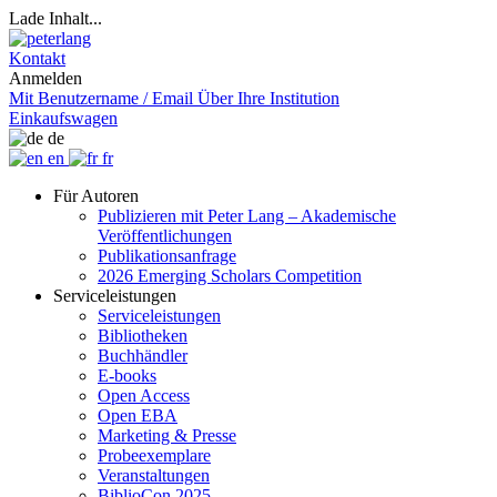
Lade Inhalt...
Kontakt
Anmelden
Mit Benutzername / Email
Über Ihre Institution
Einkaufswagen
de
en
fr
Für Autoren
Publizieren mit Peter Lang – Akademische
Veröffentlichungen
Publikationsanfrage
2026 Emerging Scholars Competition
Serviceleistungen
Serviceleistungen
Bibliotheken
Buchhändler
E-books
Open Access
Open EBA
Marketing & Presse
Probeexemplare
Veranstaltungen
BiblioCon 2025