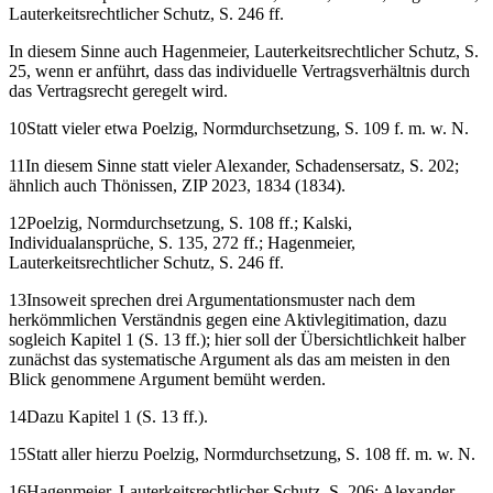
Lauterkeitsrechtlicher Schutz, S. 246 ff.
In
diesem Sinne auch
Hagenmeier
, Lauterkeitsrechtlicher Schutz, S.
25, wenn er anführt, dass das individuelle Vertragsverhältnis durch
das Vertragsrecht geregelt wird.
10
Statt vieler etwa
Poelzig
, Normdurchsetzung, S. 109 f. m. w. N.
11
In diesem Sinne statt vieler
Alexander
, Schadensersatz, S. 202;
ähnlich auch
Thönissen
, ZIP 2023, 1834 (1834).
12
Poelzig
, Normdurchsetzung, S. 108 ff.;
Kalski
,
Individualansprüche, S. 135, 272 ff.;
Hagenmeier
,
Lauterkeitsrechtlicher Schutz, S. 246 ff.
13
Insoweit sprechen drei Argumentationsmuster nach dem
herkömmlichen Verständnis gegen eine Aktivlegitimation, dazu
sogleich
Kapitel 1 (S. 13 ff.)
; hier soll der Übersichtlichkeit halber
zunächst das systematische Argument als das am meisten in den
Blick genommene Argument bemüht werden.
14
Dazu
Kapitel 1 (S. 13 ff.)
.
15
Statt aller hierzu
Poelzig
, Normdurchsetzung, S. 108 ff. m. w. N.
16
Hagenmeier
, Lauterkeitsrechtlicher Schutz, S. 206;
Alexander
,