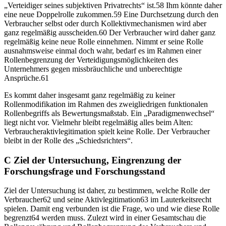
„Verteidiger seines subjektiven Privatrechts“ ist.
58
Ihm könnte daher
eine neue
Doppelrolle
zukommen.
59
Eine Durchsetzung durch den
Verbraucher selbst oder durch Kollektivmechanismen wird aber
ganz regelmäßig ausscheiden.
60
Der Verbraucher wird daher ganz
regelmäßig keine neue Rolle einnehmen. Nimmt er seine Rolle
ausnahmsweise einmal doch wahr, bedarf es im Rahmen einer
Rollenbegrenzung der Verteidigungsmöglichkeiten des
Unternehmers gegen missbräuchliche und unberechtigte
Ansprüche.
61
Es kommt daher insgesamt ganz regelmäßig zu keiner
Rollenmodifikation im Rahmen des zweigliedrigen funktionalen
Rollenbegriffs als Bewertungsmaßstab. Ein „Paradigmenwechsel“
liegt nicht vor. Vielmehr bleibt regelmäßig alles beim Alten:
Verbraucheraktivlegitimation spielt
keine Rolle
. Der Verbraucher
bleibt in der Rolle des „
Schiedsrichters
“.
C
Ziel der Untersuchung, Eingrenzung der
Forschungsfrage und Forschungsstand
Ziel der Untersuchung ist daher, zu bestimmen, welche Rolle der
Verbraucher
62
und seine Aktivlegitimation
63
im Lauterkeitsrecht
spielen. Damit eng verbunden ist die Frage, wo und wie diese Rolle
begrenzt
64
werden muss. Zulezt wird in einer Gesamtschau die