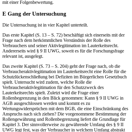
mit einer Folgenbewertung.
E
Gang der Untersuchung
Die Untersuchung ist in vier Kapitel unterteilt.
Das erste
Kapitel (S. 13
–
S. 72)
beschäftigt sich einerseits mit der
Frage nach dem herkömmlichen Verständnis der Rolle des
Verbrauchers und seiner Aktivlegitimation im Lauterkeitsrecht.
Andererseits wird § 9 II UWG, soweit es für die Forschungsfrage
relevant ist, ausgelegt.
Das zweite
Kapitel (S. 73
–
S. 204)
geht der Frage nach, ob die
Verbraucheraktivlegitimation im Lauterkeitsrecht eine Rolle für die
Schutzlückenschließung bei Defiziten im Bürgerlichen Gesetzbuch
spielt. Untersucht wird zudem, welche Rolle die
Verbraucheraktivlegitimation für den Schutzzweck des
Lauterkeitsrechts spielt. Zuletzt wird die Frage einer
Rollenbegrenzung in den Blick genommen: Kann § 9 II UWG in
AGB ausgeschlossen werden und kommt es zu
Wertungswidersprüchen mit dem BGB, die eine Einschränkung des
Anspruchs nach sich ziehen? Die vorgenommene Bestimmung der
Rollengewährung und Rollenbegrenzung liefert die Grundlage für
Kapitel 3
. Der sinnvollerweise zu gewährende Umfang des § 9 II
UWG legt fest, was der Verbraucher in welchem Umfang abstrakt