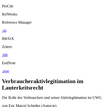
ProCite
RefWorks
Reference Manager
.ris
BibTeX
Zotero
.bib
EndNote
.enw
Verbraucheraktivlegitimation im
Lauterkeitsrecht
Die Rolle des Verbrauchers und seiner Aktivlegitimation im UWG
von
Eric Marcel Schießer (Autor:in)