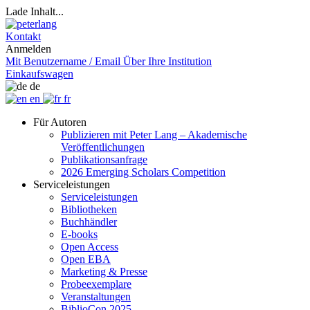
Lade Inhalt...
Kontakt
Anmelden
Mit Benutzername / Email
Über Ihre Institution
Einkaufswagen
de
en
fr
Für Autoren
Publizieren mit Peter Lang – Akademische
Veröffentlichungen
Publikationsanfrage
2026 Emerging Scholars Competition
Serviceleistungen
Serviceleistungen
Bibliotheken
Buchhändler
E-books
Open Access
Open EBA
Marketing & Presse
Probeexemplare
Veranstaltungen
BiblioCon 2025