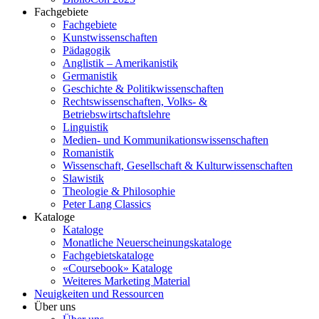
Fachgebiete
Fachgebiete
Kunstwissenschaften
Pädagogik
Anglistik – Amerikanistik
Germanistik
Geschichte & Politikwissenschaften
Rechtswissenschaften, Volks- &
Betriebswirtschaftslehre
Linguistik
Medien- und Kommunikationswissenschaften
Romanistik
Wissenschaft, Gesellschaft & Kulturwissenschaften
Slawistik
Theologie & Philosophie
Peter Lang Classics
Kataloge
Kataloge
Monatliche Neuerscheinungskataloge
Fachgebietskataloge
«Coursebook» Kataloge
Weiteres Marketing Material
Neuigkeiten und Ressourcen
Über uns