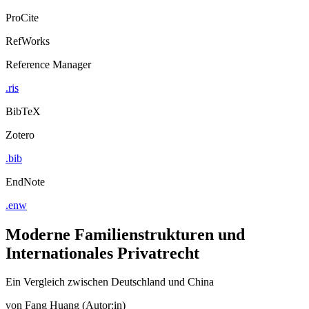
ProCite
RefWorks
Reference Manager
.ris
BibTeX
Zotero
.bib
EndNote
.enw
Moderne Familienstrukturen und
Internationales Privatrecht
Ein Vergleich zwischen Deutschland und China
von
Fang Huang (Autor:in)