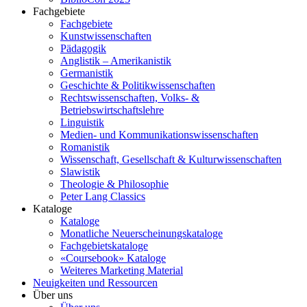
Fachgebiete
Fachgebiete
Kunstwissenschaften
Pädagogik
Anglistik – Amerikanistik
Germanistik
Geschichte & Politikwissenschaften
Rechtswissenschaften, Volks- &
Betriebswirtschaftslehre
Linguistik
Medien- und Kommunikationswissenschaften
Romanistik
Wissenschaft, Gesellschaft & Kulturwissenschaften
Slawistik
Theologie & Philosophie
Peter Lang Classics
Kataloge
Kataloge
Monatliche Neuerscheinungskataloge
Fachgebietskataloge
«Coursebook» Kataloge
Weiteres Marketing Material
Neuigkeiten und Ressourcen
Über uns