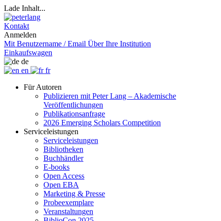
Lade Inhalt...
Kontakt
Anmelden
Mit Benutzername / Email
Über Ihre Institution
Einkaufswagen
de
en
fr
Für Autoren
Publizieren mit Peter Lang – Akademische
Veröffentlichungen
Publikationsanfrage
2026 Emerging Scholars Competition
Serviceleistungen
Serviceleistungen
Bibliotheken
Buchhändler
E-books
Open Access
Open EBA
Marketing & Presse
Probeexemplare
Veranstaltungen
BiblioCon 2025