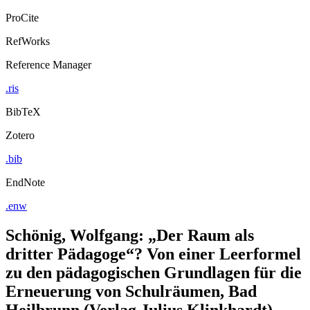
ProCite
RefWorks
Reference Manager
.ris
BibTeX
Zotero
.bib
EndNote
.enw
Schönig, Wolfgang: „Der Raum als
dritter Pädagoge“? Von einer Leerformel
zu den pädagogischen Grundlagen für die
Erneuerung von Schulräumen, Bad
Heilbrunn (Verlag Julius Klinkhardt)