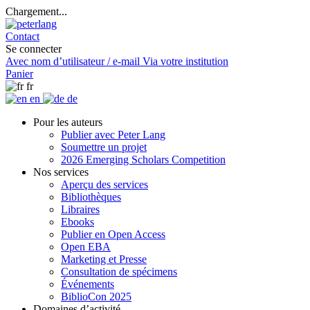
Chargement...
Contact
Se connecter
Avec nom d’utilisateur / e-mail
Via votre institution
Panier
fr
en
de
Pour les auteurs
Publier avec Peter Lang
Soumettre un projet
2026 Emerging Scholars Competition
Nos services
Aperçu des services
Bibliothèques
Libraires
Ebooks
Publier en Open Access
Open EBA
Marketing et Presse
Consultation de spécimens
Événements
BiblioCon 2025
Domaines d’activité