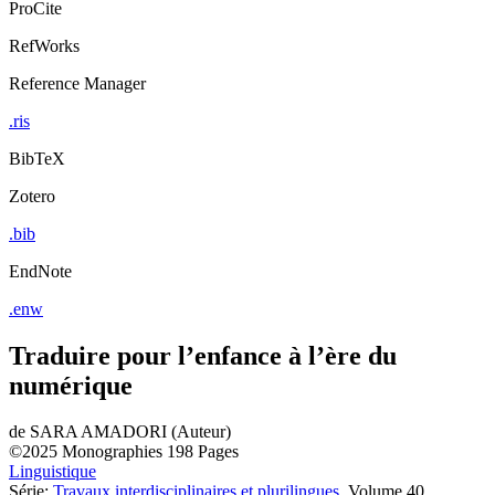
ProCite
RefWorks
Reference Manager
.ris
BibTeX
Zotero
.bib
EndNote
.enw
Traduire pour l’enfance à l’ère du
numérique
de
SARA AMADORI (Auteur)
©2025
Monographies
198 Pages
Linguistique
Série:
Travaux interdisciplinaires et plurilingues
, Volume 40