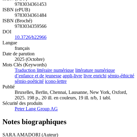
9783034361453
ISBN (ePUB)
9783034361484
ISBN (Broché)
9783034359566
DOI
10.3726/b22966
Langue
français
Date de parution
2025 (Octobre)
Mots Clés (Keywords)
Traduction littéraire numérique
littérature numérique
d’enfance et de jeunesse
appli-livre
livre enrichi
sémio-éthicité
sémio-poéticité
icono-lettre
Publié
Bruxelles, Berlin, Chennai, Lausanne, New York, Oxford,
2025. 198 p., 20 ill. en couleurs, 19 ill. n/b, 1 tabl.
Sécurité des produits
Peter Lang Group AG
Notes biographiques
SARA AMADORI (Auteur)