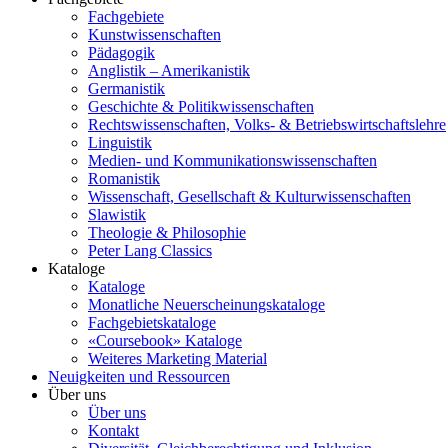
Fachgebiete
Kunstwissenschaften
Pädagogik
Anglistik – Amerikanistik
Germanistik
Geschichte & Politikwissenschaften
Rechtswissenschaften, Volks- & Betriebswirtschaftslehre
Linguistik
Medien- und Kommunikationswissenschaften
Romanistik
Wissenschaft, Gesellschaft & Kulturwissenschaften
Slawistik
Theologie & Philosophie
Peter Lang Classics
Kataloge
Kataloge
Monatliche Neuerscheinungskataloge
Fachgebietskataloge
«Coursebook» Kataloge
Weiteres Marketing Material
Neuigkeiten und Ressourcen
Über uns
Über uns
Kontakt