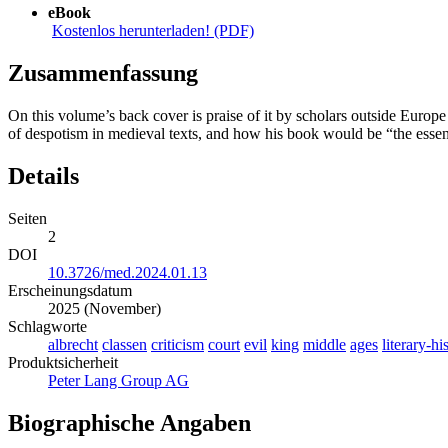
eBook
Kostenlos herunterladen! (PDF)
Zusammenfassung
On this volume’s back cover is praise of it by scholars outside Europ
of despotism in medieval texts, and how his book would be “the essent
Details
Seiten
2
DOI
10.3726/med.2024.01.13
Erscheinungsdatum
2025 (November)
Schlagworte
albrecht
classen
criticism
court
evil
king
middle
ages
literary-hi
Produktsicherheit
Peter Lang Group AG
Biographische Angaben