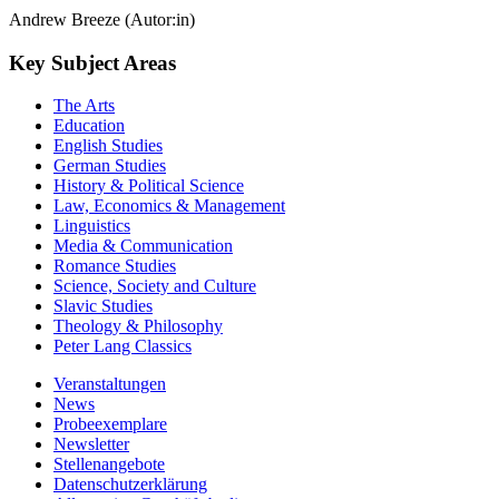
Andrew Breeze (Autor:in)
Key Subject Areas
The Arts
Education
English Studies
German Studies
History & Political Science
Law, Economics & Management
Linguistics
Media & Communication
Romance Studies
Science, Society and Culture
Slavic Studies
Theology & Philosophy
Peter Lang Classics
Veranstaltungen
News
Probeexemplare
Newsletter
Stellenangebote
Datenschutzerklärung