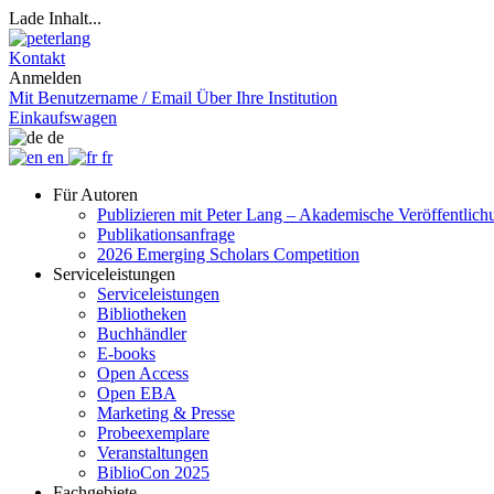
Lade Inhalt...
Kontakt
Anmelden
Mit Benutzername / Email
Über Ihre Institution
Einkaufswagen
de
en
fr
Für Autoren
Publizieren mit Peter Lang – Akademische Veröffentlic
Publikationsanfrage
2026 Emerging Scholars Competition
Serviceleistungen
Serviceleistungen
Bibliotheken
Buchhändler
E-books
Open Access
Open EBA
Marketing & Presse
Probeexemplare
Veranstaltungen
BiblioCon 2025
Fachgebiete