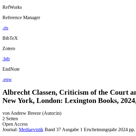
RefWorks
Reference Manager
.ris
BibTeX
Zotero
.bib
EndNote
.enw
Albrecht Classen, Criticism of the Court a
New York, London: Lexington Books, 2024, 
von
Andrew Breeze (Autor:in)
2 Seiten
Open Access
Journal:
Mediaevistik
Band 37
Ausgabe 1
Erscheinungsjahr 2024
pp.