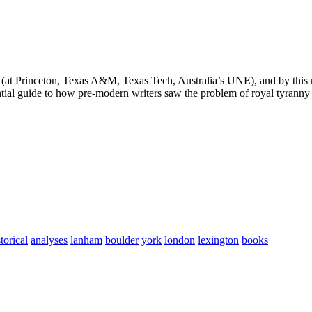
e (at Princeton, Texas A&M, Texas Tech, Australia’s UNE), and by this r
ial guide to how pre-modern writers saw the problem of royal tyranny an
storical
analyses
lanham
boulder
york
london
lexington
books