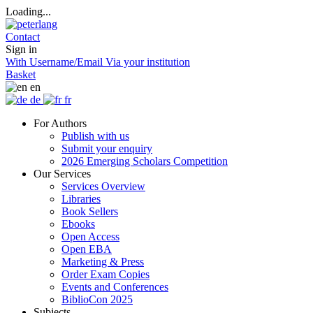
Loading...
Contact
Sign in
With Username/Email
Via your institution
Basket
en
de
fr
For Authors
Publish with us
Submit your enquiry
2026 Emerging Scholars Competition
Our Services
Services Overview
Libraries
Book Sellers
Ebooks
Open Access
Open EBA
Marketing & Press
Order Exam Copies
Events and Conferences
BiblioCon 2025
Subjects