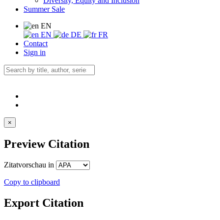
Diversity, Equity and Inclusion
Summer Sale
EN
EN
DE
FR
Contact
Sign in
×
Preview Citation
Zitatvorschau in
Copy to clipboard
Export Citation