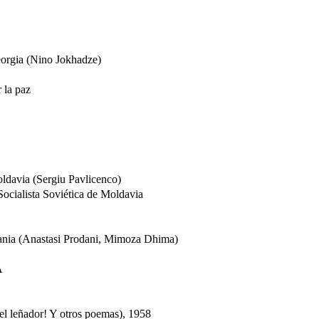
eorgia (Nino Jokhadze)
 la paz
oldavia (Sergiu Pavlicenco)
ocialista Soviética de Moldavia
bania (Anastasi Prodani, Mimoza Dhima)
A
 el leñador! Y otros poemas), 1958