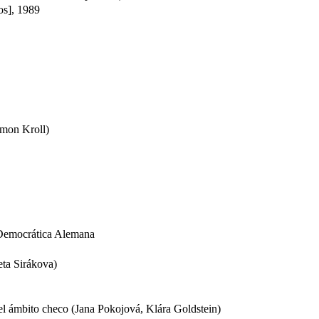
os], 1989
imon Kroll)
 Democrática Alemana
eta Sirákova)
el ámbito checo (Jana Pokojová, Klára Goldstein)