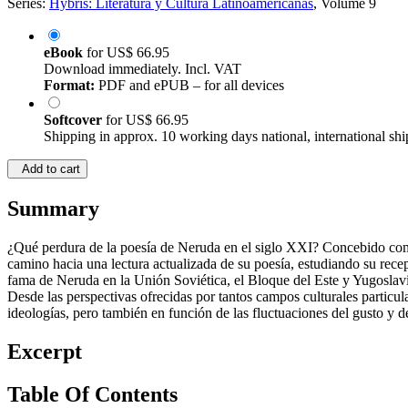
Series:
Hybris: Literatura y Cultura Latinoamericanas
, Volume 9
eBook
for
US$ 66.95
Download immediately. Incl. VAT
Format:
PDF and ePUB – for all devices
Softcover
for
US$ 66.95
Shipping in approx. 10 working days national, international shi
Add to cart
Summary
¿Qué perdura de la poesía de Neruda en el siglo XXI? Concebido como
camino hacia una lectura actualizada de su poesía, estudiando su recep
fama de Neruda en la Unión Soviética, el Bloque del Este y Yugoslavia 
Desde las perspectivas ofrecidas por tantos campos culturales particul
ideologías, pero también en función de las fluctuaciones del gusto y del
Excerpt
Table Of Contents