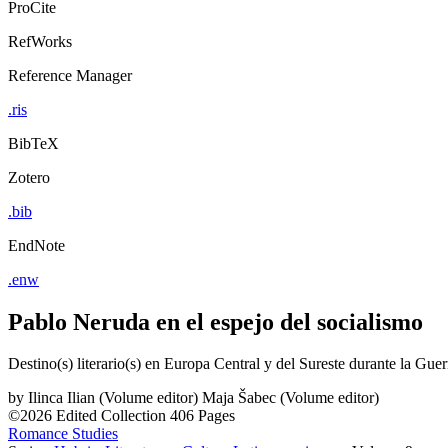
ProCite
RefWorks
Reference Manager
.ris
BibTeX
Zotero
.bib
EndNote
.enw
Pablo Neruda en el espejo del socialismo
Destino(s) literario(s) en Europa Central y del Sureste durante la Guer
by
Ilinca Ilian (Volume editor)
Maja Šabec (Volume editor)
©2026
Edited Collection
406 Pages
Romance Studies