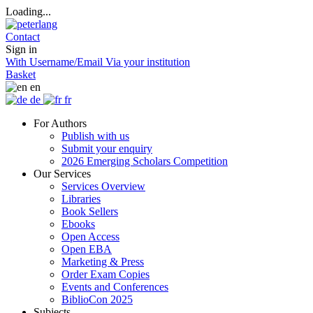
Loading...
Contact
Sign in
With Username/Email
Via your institution
Basket
en
de
fr
For Authors
Publish with us
Submit your enquiry
2026 Emerging Scholars Competition
Our Services
Services Overview
Libraries
Book Sellers
Ebooks
Open Access
Open EBA
Marketing & Press
Order Exam Copies
Events and Conferences
BiblioCon 2025
Subjects