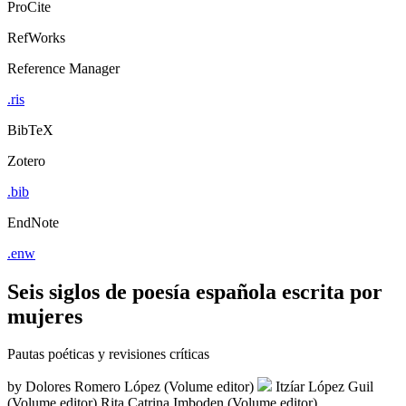
ProCite
RefWorks
Reference Manager
.ris
BibTeX
Zotero
.bib
EndNote
.enw
Seis siglos de poesía española escrita por
mujeres
Pautas poéticas y revisiones críticas
by
Dolores Romero López (Volume editor)
Itzíar López Guil
(Volume editor)
Rita Catrina Imboden (Volume editor)