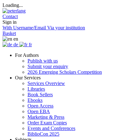
Loading...
Contact
Sign in
With Username/Email
Via your institution
Basket
en
de
fr
For Authors
Publish with us
Submit your enquiry
2026 Emerging Scholars Competition
Our Services
Services Overview
Libraries
Book Sellers
Ebooks
Open Access
Open EBA
Marketing & Press
Order Exam Copies
Events and Conferences
BiblioCon 2025
Subjects