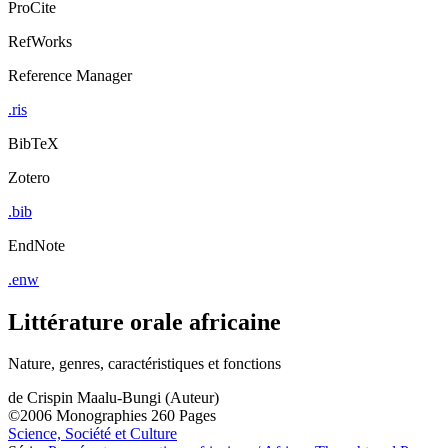
ProCite
RefWorks
Reference Manager
.ris
BibTeX
Zotero
.bib
EndNote
.enw
Littérature orale africaine
Nature, genres, caractéristiques et fonctions
de
Crispin Maalu-Bungi (Auteur)
©2006
Monographies
260 Pages
Science, Société et Culture