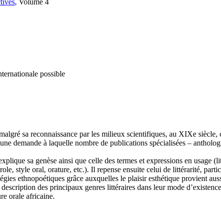
tives
, Volume 4
nternationale possible
malgré sa reconnaissance par les milieux scientifiques, au XIXe siècle, 
 une demande à laquelle nombre de publications spécialisées – antholo
explique sa genèse ainsi que celle des termes et expressions en usage (littér
parole, style oral, orature, etc.). Il repense ensuite celui de littérarité, p
égies ethnopoétiques grâce auxquelles le plaisir esthétique provient au
 description des principaux genres littéraires dans leur mode d’existence 
ure orale africaine.