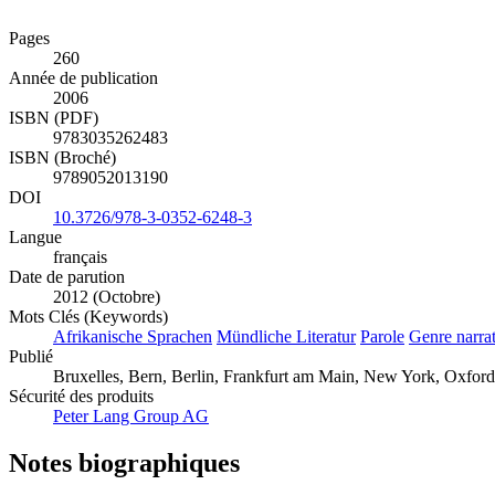
Pages
260
Année de publication
2006
ISBN (PDF)
9783035262483
ISBN (Broché)
9789052013190
DOI
10.3726/978-3-0352-6248-3
Langue
français
Date de parution
2012 (Octobre)
Mots Clés (Keywords)
Afrikanische Sprachen
Mündliche Literatur
Parole
Genre narrat
Publié
Bruxelles, Bern, Berlin, Frankfurt am Main, New York, Oxford
Sécurité des produits
Peter Lang Group AG
Notes biographiques