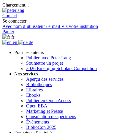
Chargement...
Contact
Se connecter
Avec nom d’utilisateur / e-mail
Via votre institution
Panier
fr
en
de
Pour les auteurs
Publier avec Peter Lang
Soumettre un projet
2026 Emerging Scholars Competition
Nos services
Aperçu des services
Bibliothèques
Libraires
Ebooks
Publier en Open Access
Open EBA
Marketing et Presse
Consultation de spécimens
Événements
BiblioCon 2025
Domaines d’activité