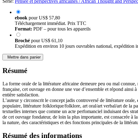
Série:
Pensée et perspectives africaines / African Thought and Perspec
ebook
pour
US$ 57,80
Téléchargement immédiat. Prix TTC
Format:
PDF – pour tous les appareils
Broché
pour
US$ 61,10
Expédition en environ 10 jours ouvrables national, expédition i
Mettre dans panier
Résumé
La forme orale de la littérature africaine demeure peu ou mal connue, 
française, cet ouvrage en donne une vue d’ensemble et répond ainsi à
entière satisfaction.
L’auteur y circonscrit le concept jadis controversé de littérature orale, 
populaire, littérature folklorique/folklore, art oral/art verbal/art de la 
textuelles internes que comme un acte perfomanciel induisant des strat
de cet ouvrage fondateur, de loin la plus importante, est consacrée à la
la nature, des caractéristiques et des fonctions principales de la littérat
Résumé des informations