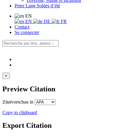
Diversité, équité et inclusion
Peter Lang Soldes d’été
EN
EN
DE
FR
Contact
Se connecter
×
Preview Citation
Zitatvorschau in
Copy to clipboard
Export Citation