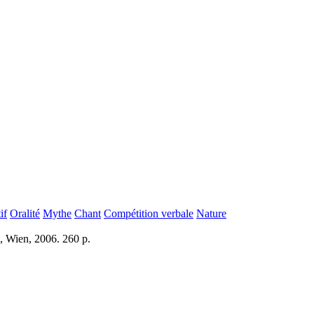
if
Oralité
Mythe
Chant
Compétition verbale
Nature
, Wien, 2006. 260 p.