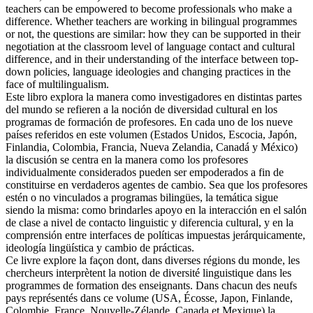
teachers can be empowered to become professionals who make a
difference. Whether teachers are working in bilingual programmes
or not, the questions are similar: how they can be supported in their
negotiation at the classroom level of language contact and cultural
difference, and in their understanding of the interface between top-
down policies, language ideologies and changing practices in the
face of multilingualism.
Este libro explora la manera como investigadores en distintas partes
del mundo se refieren a la noción de diversidad cultural en los
programas de formación de profesores. En cada uno de los nueve
países referidos en este volumen (Estados Unidos, Escocia, Japón,
Finlandia, Colombia, Francia, Nueva Zelandia, Canadá y México)
la discusión se centra en la manera como los profesores
individualmente considerados pueden ser empoderados a fin de
constituirse en verdaderos agentes de cambio. Sea que los profesores
estén o no vinculados a programas bilingües, la temática sigue
siendo la misma: como brindarles apoyo en la interacción en el salón
de clase a nivel de contacto linguistic y diferencia cultural, y en la
comprensión entre interfaces de políticas impuestas jerárquicamente,
ideología lingüística y cambio de prácticas.
Ce livre explore la façon dont, dans diverses régions du monde, les
chercheurs interprètent la notion de diversité linguistique dans les
programmes de formation des enseignants. Dans chacun des neufs
pays représentés dans ce volume (USA, Écosse, Japon, Finlande,
Colombie, France, Nouvelle-Zélande, Canada et Mexique) la