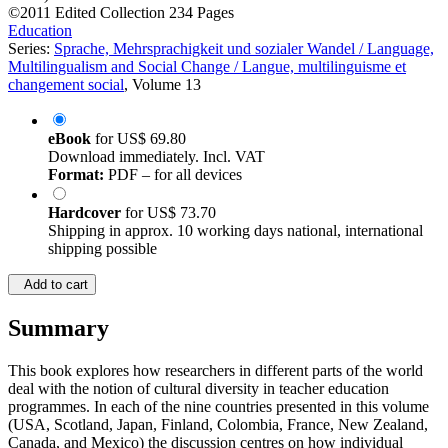
©2011
Edited Collection
234 Pages
Education
Series:
Sprache, Mehrsprachigkeit und sozialer Wandel / Language,
Multilingualism and Social Change / Langue, multilinguisme et
changement social
, Volume 13
eBook
for
US$ 69.80
Download immediately. Incl. VAT
Format:
PDF – for all devices
Hardcover
for
US$ 73.70
Shipping in approx. 10 working days national, international
shipping possible
Add to cart
Summary
This book explores how researchers in different parts of the world
deal with the notion of cultural diversity in teacher education
programmes. In each of the nine countries presented in this volume
(USA, Scotland, Japan, Finland, Colombia, France, New Zealand,
Canada, and Mexico) the discussion centres on how individual