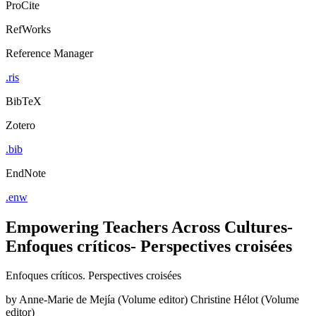
ProCite
RefWorks
Reference Manager
.ris
BibTeX
Zotero
.bib
EndNote
.enw
Empowering Teachers Across Cultures-
Enfoques críticos- Perspectives croisées
Enfoques críticos. Perspectives croisées
by
Anne-Marie de Mejía (Volume editor)
Christine Hélot (Volume
editor)