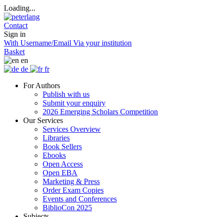
Loading...
Contact
Sign in
With Username/Email
Via your institution
Basket
en
de
fr
For Authors
Publish with us
Submit your enquiry
2026 Emerging Scholars Competition
Our Services
Services Overview
Libraries
Book Sellers
Ebooks
Open Access
Open EBA
Marketing & Press
Order Exam Copies
Events and Conferences
BiblioCon 2025
Subjects