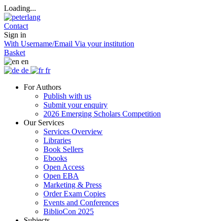
Loading...
Contact
Sign in
With Username/Email
Via your institution
Basket
en
de
fr
For Authors
Publish with us
Submit your enquiry
2026 Emerging Scholars Competition
Our Services
Services Overview
Libraries
Book Sellers
Ebooks
Open Access
Open EBA
Marketing & Press
Order Exam Copies
Events and Conferences
BiblioCon 2025
Subjects