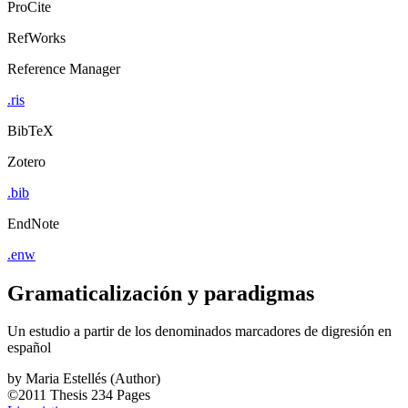
ProCite
RefWorks
Reference Manager
.ris
BibTeX
Zotero
.bib
EndNote
.enw
Gramaticalización y paradigmas
Un estudio a partir de los denominados marcadores de digresión en
español
by
Maria Estellés (Author)
©2011
Thesis
234 Pages