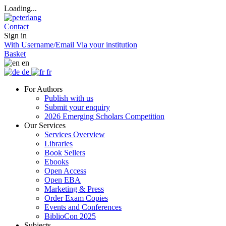
Loading...
Contact
Sign in
With Username/Email
Via your institution
Basket
en
de
fr
For Authors
Publish with us
Submit your enquiry
2026 Emerging Scholars Competition
Our Services
Services Overview
Libraries
Book Sellers
Ebooks
Open Access
Open EBA
Marketing & Press
Order Exam Copies
Events and Conferences
BiblioCon 2025
Subjects