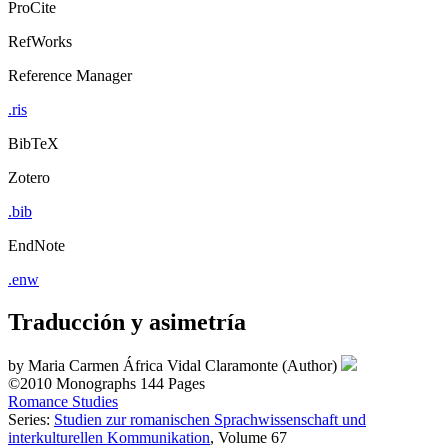
ProCite
RefWorks
Reference Manager
.ris
BibTeX
Zotero
.bib
EndNote
.enw
Traducción y asimetría
by
Maria Carmen África Vidal Claramonte (Author)
©2010
Monographs
144 Pages
Romance Studies
Series:
Studien zur romanischen Sprachwissenschaft und
interkulturellen Kommunikation
, Volume 67