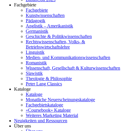
Fachgebiete
Fachgebiete
Kunstwissenschaften
Pädagogik
Anglistik – Amerikanistik
Germanistik
Geschichte & Politikwissenschaften
Rechtswissenschaften, Volks- &
Betriebswirtschaftslehre
Linguistik
Medien- und Kommunikationswissenschaften
Romanistik
Wissenschaft, Gesellschaft & Kulturwissenschaften
Slawistik
Theologie & Philosophie
Peter Lang Classics
Kataloge
Kataloge
Monatliche Neuerscheinungskataloge
Fachgebietskataloge
«Coursebook» Kataloge
Weiteres Marketing Material
Neuigkeiten und Ressourcen
Über uns