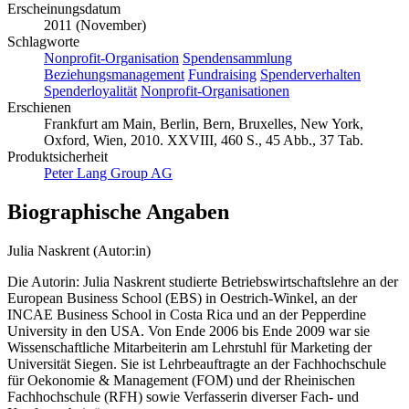
Erscheinungsdatum
2011 (November)
Schlagworte
Nonprofit-Organisation
Spendensammlung
Beziehungsmanagement
Fundraising
Spenderverhalten
Spenderloyalität
Nonprofit-Organisationen
Erschienen
Frankfurt am Main, Berlin, Bern, Bruxelles, New York,
Oxford, Wien, 2010. XXVIII, 460 S., 45 Abb., 37 Tab.
Produktsicherheit
Peter Lang Group AG
Biographische Angaben
Julia Naskrent (Autor:in)
Die Autorin: Julia Naskrent studierte Betriebswirtschaftslehre an der
European Business School (EBS) in Oestrich-Winkel, an der
INCAE Business School in Costa Rica und an der Pepperdine
University in den USA. Von Ende 2006 bis Ende 2009 war sie
Wissenschaftliche Mitarbeiterin am Lehrstuhl für Marketing der
Universität Siegen. Sie ist Lehrbeauftragte an der Fachhochschule
für Oekonomie & Management (FOM) und der Rheinischen
Fachhochschule (RFH) sowie Verfasserin diverser Fach- und