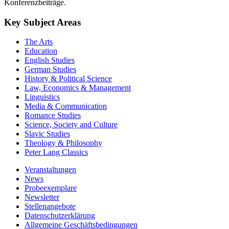
Konferenzbeiträge.
Key Subject Areas
The Arts
Education
English Studies
German Studies
History & Political Science
Law, Economics & Management
Linguistics
Media & Communication
Romance Studies
Science, Society and Culture
Slavic Studies
Theology & Philosophy
Peter Lang Classics
Veranstaltungen
News
Probeexemplare
Newsletter
Stellenangebote
Datenschutzerklärung
Allgemeine Geschäftsbedingungen