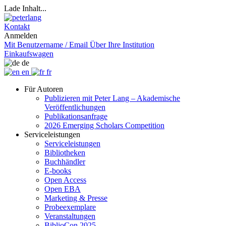
Lade Inhalt...
Kontakt
Anmelden
Mit Benutzername / Email
Über Ihre Institution
Einkaufswagen
de
en
fr
Für Autoren
Publizieren mit Peter Lang – Akademische
Veröffentlichungen
Publikationsanfrage
2026 Emerging Scholars Competition
Serviceleistungen
Serviceleistungen
Bibliotheken
Buchhändler
E-books
Open Access
Open EBA
Marketing & Presse
Probeexemplare
Veranstaltungen
BiblioCon 2025