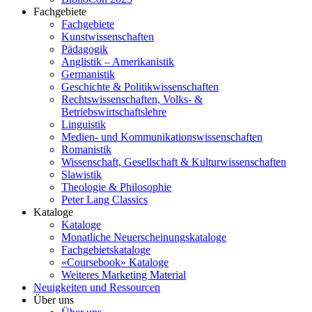
Fachgebiete
Fachgebiete
Kunstwissenschaften
Pädagogik
Anglistik – Amerikanistik
Germanistik
Geschichte & Politikwissenschaften
Rechtswissenschaften, Volks- &
Betriebswirtschaftslehre
Linguistik
Medien- und Kommunikationswissenschaften
Romanistik
Wissenschaft, Gesellschaft & Kulturwissenschaften
Slawistik
Theologie & Philosophie
Peter Lang Classics
Kataloge
Kataloge
Monatliche Neuerscheinungskataloge
Fachgebietskataloge
«Coursebook» Kataloge
Weiteres Marketing Material
Neuigkeiten und Ressourcen
Über uns