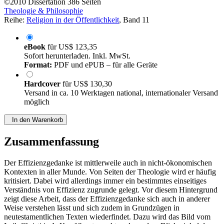
©2010
Dissertation
386 Seiten
Theologie & Philosophie
Reihe:
Religion in der Öffentlichkeit
, Band 11
eBook
für
US$ 123,35
Sofort herunterladen. Inkl. MwSt.
Format:
PDF und ePUB – für alle Geräte
Hardcover
für
US$ 130,30
Versand in ca. 10 Werktagen national, internationaler Versand
möglich
In den Warenkorb
Zusammenfassung
Der Effizienzgedanke ist mittlerweile auch in nicht-ökonomischen
Kontexten in aller Munde. Von Seiten der Theologie wird er häufig
kritisiert. Dabei wird allerdings immer ein bestimmtes einseitiges
Verständnis von Effizienz zugrunde gelegt. Vor diesem Hintergrund
zeigt diese Arbeit, dass der Effizienzgedanke sich auch in anderer
Weise verstehen lässt und sich zudem in Grundzügen in
neutestamentlichen Texten wiederfindet. Dazu wird das Bild vom