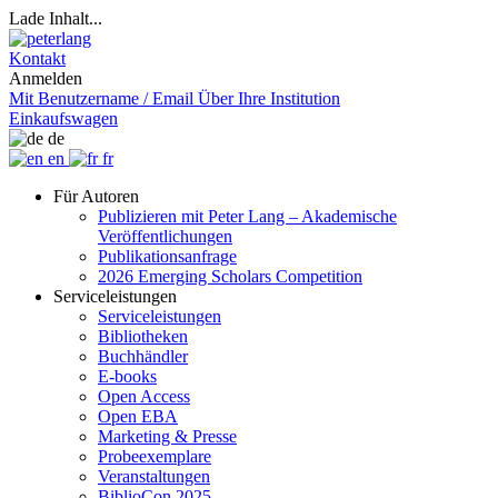
Lade Inhalt...
Kontakt
Anmelden
Mit Benutzername / Email
Über Ihre Institution
Einkaufswagen
de
en
fr
Für Autoren
Publizieren mit Peter Lang – Akademische
Veröffentlichungen
Publikationsanfrage
2026 Emerging Scholars Competition
Serviceleistungen
Serviceleistungen
Bibliotheken
Buchhändler
E-books
Open Access
Open EBA
Marketing & Presse
Probeexemplare
Veranstaltungen
BiblioCon 2025