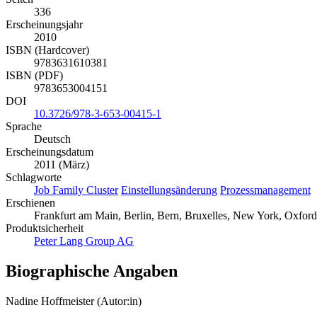
336
Erscheinungsjahr
2010
ISBN (Hardcover)
9783631610381
ISBN (PDF)
9783653004151
DOI
10.3726/978-3-653-00415-1
Sprache
Deutsch
Erscheinungsdatum
2011 (März)
Schlagworte
Job Family Cluster
Einstellungsänderung
Prozessmanagement
Erschienen
Frankfurt am Main, Berlin, Bern, Bruxelles, New York, Oxford
Produktsicherheit
Peter Lang Group AG
Biographische Angaben
Nadine Hoffmeister (Autor:in)