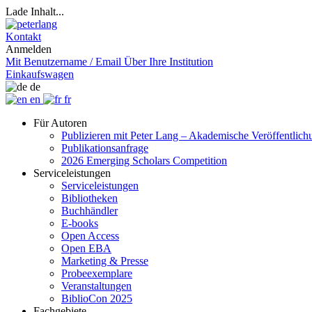
Lade Inhalt...
Kontakt
Anmelden
Mit Benutzername / Email
Über Ihre Institution
Einkaufswagen
de
en
fr
Für Autoren
Publizieren mit Peter Lang – Akademische Veröffentlic
Publikationsanfrage
2026 Emerging Scholars Competition
Serviceleistungen
Serviceleistungen
Bibliotheken
Buchhändler
E-books
Open Access
Open EBA
Marketing & Presse
Probeexemplare
Veranstaltungen
BiblioCon 2025
Fachgebiete