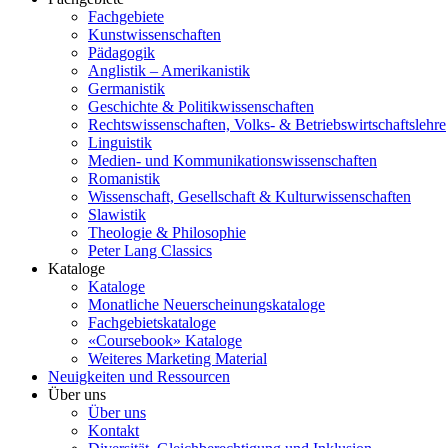
Fachgebiete
Kunstwissenschaften
Pädagogik
Anglistik – Amerikanistik
Germanistik
Geschichte & Politikwissenschaften
Rechtswissenschaften, Volks- & Betriebswirtschaftslehre
Linguistik
Medien- und Kommunikationswissenschaften
Romanistik
Wissenschaft, Gesellschaft & Kulturwissenschaften
Slawistik
Theologie & Philosophie
Peter Lang Classics
Kataloge
Kataloge
Monatliche Neuerscheinungskataloge
Fachgebietskataloge
«Coursebook» Kataloge
Weiteres Marketing Material
Neuigkeiten und Ressourcen
Über uns
Über uns
Kontakt