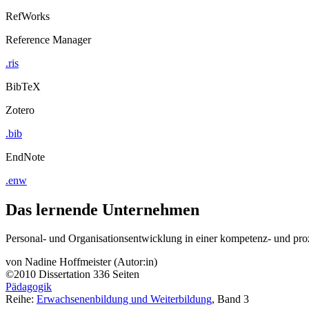
RefWorks
Reference Manager
.ris
BibTeX
Zotero
.bib
EndNote
.enw
Das lernende Unternehmen
Personal- und Organisationsentwicklung in einer kompetenz- und proz
von
Nadine Hoffmeister (Autor:in)
©2010
Dissertation
336 Seiten
Pädagogik
Reihe:
Erwachsenenbildung und Weiterbildung
, Band 3