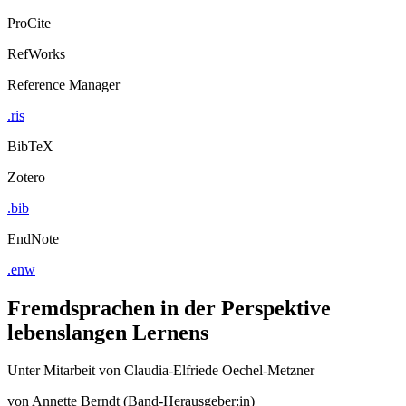
ProCite
RefWorks
Reference Manager
.ris
BibTeX
Zotero
.bib
EndNote
.enw
Fremdsprachen in der Perspektive
lebenslangen Lernens
Unter Mitarbeit von Claudia-Elfriede Oechel-Metzner
von
Annette Berndt (Band-Herausgeber:in)