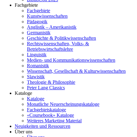
Fachgebiete
Fachgebiete
Kunstwissenschaften
Pädagogik
Anglistik – Amerikanistik
Germanistik
Geschichte & Politikwissenschaften
Rechtswissenschaften, Volks- &
Betriebswirtschaftslehre
Linguistik
Medien- und Kommunikationswissenschaften
Romanistik
Wissenschaft, Gesellschaft & Kulturwissenschaften
Slawistik
Theologie & Philosophie
Peter Lang Classics
Kataloge
Kataloge
Monatliche Neuerscheinungskataloge
Fachgebietskataloge
«Coursebook» Kataloge
Weiteres Marketing Material
Neuigkeiten und Ressourcen
Über uns