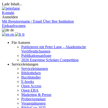
Lade Inhalt...
Kontakt
Anmelden
Mit Benutzername / Email
Über Ihre Institution
Einkaufswagen
de
en
fr
Für Autoren
Publizieren mit Peter Lang – Akademische
Veröffentlichungen
Publikationsanfrage
2026 Emerging Scholars Competition
Serviceleistungen
Serviceleistungen
Bibliotheken
Buchhändler
E-books
Open Access
Open EBA
Marketing & Presse
Probeexemplare
Veranstaltungen
BiblioCon 2025