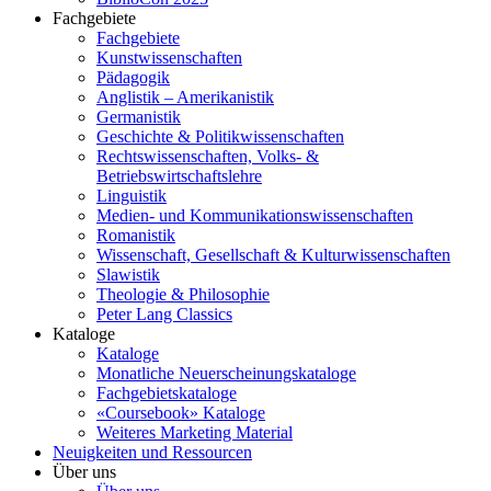
Fachgebiete
Fachgebiete
Kunstwissenschaften
Pädagogik
Anglistik – Amerikanistik
Germanistik
Geschichte & Politikwissenschaften
Rechtswissenschaften, Volks- &
Betriebswirtschaftslehre
Linguistik
Medien- und Kommunikationswissenschaften
Romanistik
Wissenschaft, Gesellschaft & Kulturwissenschaften
Slawistik
Theologie & Philosophie
Peter Lang Classics
Kataloge
Kataloge
Monatliche Neuerscheinungskataloge
Fachgebietskataloge
«Coursebook» Kataloge
Weiteres Marketing Material
Neuigkeiten und Ressourcen
Über uns