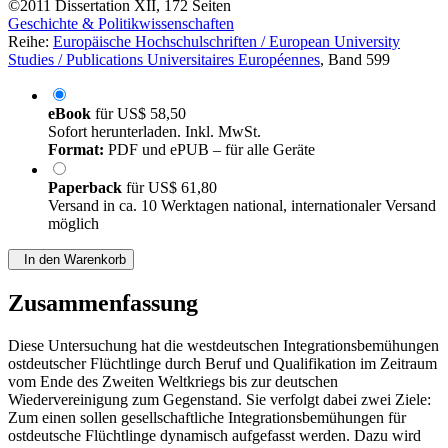
©2011
Dissertation
XII, 172 Seiten
Geschichte & Politikwissenschaften
Reihe:
Europäische Hochschulschriften / European University
Studies / Publications Universitaires Européennes
, Band 599
eBook
für
US$ 58,50
Sofort herunterladen. Inkl. MwSt.
Format:
PDF und ePUB – für alle Geräte
Paperback
für
US$ 61,80
Versand in ca. 10 Werktagen national, internationaler Versand
möglich
In den Warenkorb
Zusammenfassung
Diese Untersuchung hat die westdeutschen Integrationsbemühungen
ostdeutscher Flüchtlinge durch Beruf und Qualifikation im Zeitraum
vom Ende des Zweiten Weltkriegs bis zur deutschen
Wiedervereinigung zum Gegenstand. Sie verfolgt dabei zwei Ziele:
Zum einen sollen gesellschaftliche Integrationsbemühungen für
ostdeutsche Flüchtlinge dynamisch aufgefasst werden. Dazu wird