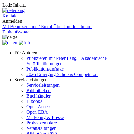
Lade Inhalt...
Kontakt
Anmelden
Mit Benutzername / Email
Über Ihre Institution
Einkaufswagen
de
en
fr
Für Autoren
Publizieren mit Peter Lang – Akademische
Veröffentlichungen
Publikationsanfrage
2026 Emerging Scholars Competition
Serviceleistungen
Serviceleistungen
Bibliotheken
Buchhändler
E-books
Open Access
Open EBA
Marketing & Presse
Probeexemplare
Veranstaltungen
BiblioCon 2025