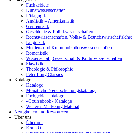
Fachgebiete
Kunstwissenschaften
Pädagogik
Anglistik – Amerikanistik
Germanistik
Geschichte & Politikwissenschaften
Rechtswissenschaften, Volks- & Betriebswirtschaftslehre
Linguistik
Medien- und Kommunikationswissenschaften
Romanistik
Wissenschaft, Gesellschaft & Kulturwissenschaften
Slawistik
Theologie & Philosophie
Peter Lang Classics
Kataloge
Kataloge
Monatliche Neuerscheinungskataloge
Fachgebietskataloge
«Coursebook» Kataloge
Weiteres Marketing Material
Neuigkeiten und Ressourcen
Über uns
Über uns
Kontakt