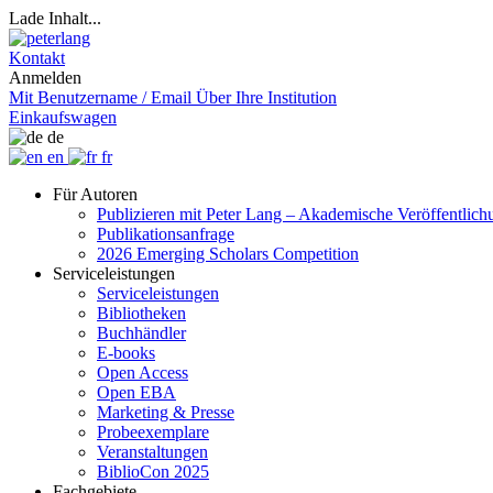
Lade Inhalt...
Kontakt
Anmelden
Mit Benutzername / Email
Über Ihre Institution
Einkaufswagen
de
en
fr
Für Autoren
Publizieren mit Peter Lang – Akademische Veröffentlic
Publikationsanfrage
2026 Emerging Scholars Competition
Serviceleistungen
Serviceleistungen
Bibliotheken
Buchhändler
E-books
Open Access
Open EBA
Marketing & Presse
Probeexemplare
Veranstaltungen
BiblioCon 2025
Fachgebiete