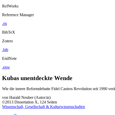
RefWorks
Reference Manager
.ris
BibTeX
Zotero
.bib
EndNote
.enw
Kubas unentdeckte Wende
Wie die innere Reformdebatte Fidel Castros Revolution seit 1990 verä
von
Harald Neuber (Autor:in)
©2013
Dissertation
X, 124 Seiten
Wissenschaft, Gesellschaft & Kulturwissenschaften