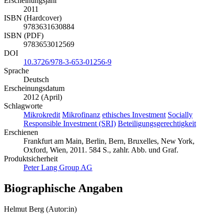
Erscheinungsjahr
2011
ISBN (Hardcover)
9783631630884
ISBN (PDF)
9783653012569
DOI
10.3726/978-3-653-01256-9
Sprache
Deutsch
Erscheinungsdatum
2012 (April)
Schlagworte
Mikrokredit
Mikrofinanz
ethisches Investment
Socially
Responsible Investment (SRI)
Beteiligungsgerechtigkeit
Erschienen
Frankfurt am Main, Berlin, Bern, Bruxelles, New York,
Oxford, Wien, 2011. 584 S., zahlr. Abb. und Graf.
Produktsicherheit
Peter Lang Group AG
Biographische Angaben
Helmut Berg (Autor:in)