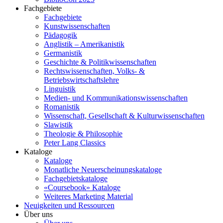
Fachgebiete
Fachgebiete
Kunstwissenschaften
Pädagogik
Anglistik – Amerikanistik
Germanistik
Geschichte & Politikwissenschaften
Rechtswissenschaften, Volks- &
Betriebswirtschaftslehre
Linguistik
Medien- und Kommunikationswissenschaften
Romanistik
Wissenschaft, Gesellschaft & Kulturwissenschaften
Slawistik
Theologie & Philosophie
Peter Lang Classics
Kataloge
Kataloge
Monatliche Neuerscheinungskataloge
Fachgebietskataloge
«Coursebook» Kataloge
Weiteres Marketing Material
Neuigkeiten und Ressourcen
Über uns