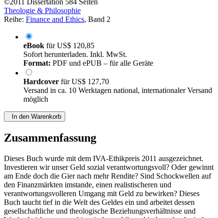
©2011
Dissertation
584 Seiten
Theologie & Philosophie
Reihe:
Finance and Ethics
, Band 2
eBook
für
US$ 120,85
Sofort herunterladen. Inkl. MwSt.
Format:
PDF und ePUB – für alle Geräte
Hardcover
für
US$ 127,70
Versand in ca. 10 Werktagen national, internationaler Versand
möglich
In den Warenkorb
Zusammenfassung
Dieses Buch wurde mit dem IVA-Ethikpreis 2011 ausgezeichnet.
Investieren wir unser Geld sozial verantwortungsvoll? Oder gewinnt
am Ende doch die Gier nach mehr Rendite? Sind Schockwellen auf
den Finanzmärkten imstande, einen realistischeren und
verantwortungsvolleren Umgang mit Geld zu bewirken? Dieses
Buch taucht tief in die Welt des Geldes ein und arbeitet dessen
gesellschaftliche und theologische Beziehungsverhältnisse und