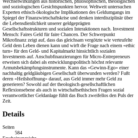
Wechselwirkungen aus historischen, philosophischen, theologischen
und soziologischen Gesichtspunkten hervor. Weltweit untersuchen
Experten ethisch-ökologische Implikationen des Geldumgangs im
Spiegel der Finanzwirtschaftskrise und denken interdisziplinär über
die Lebensdienlichkeit unserer geldgeprägten
Gesellschaftsstrukturen und sozialen Interaktionen nach. Investment
Mensch: Faires Geld für faire Chancen. Der Schwerpunkt
Mikrofinanz zeigt auf, dass das gleichsam vergötzte wie verteufelte
Geld dem Leben dienen kann und wirft die Frage nach einem «ethic
turn» für den Geld- und Kapitalmarkt hinsichtlich sozialen
Investments auf. Anschubfinanzierungen für Micro-Entrepreneurs
erweisen sich dabei als entwicklungspolitisch höchst relevante
Armutsbekämpfungsinstrumente. Kann das «Gewinn-Ego» einer
nachhaltig geldgläubigen Gesellschaft überwunden werden? Fußt
deren «Heilshoffnung» darauf, aus Geld immer mehr Geld zu
generieren? Sowohl auf der theologisch-gesellschaftlichen
Reflexionsebene als auch in wirtschaftsethischen Fragen sozial
verantwortlicher Geldanlage fühlt das Buch zweifellos den Puls der
Zeit.
Details
Seiten
584