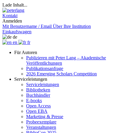
Lade Inhalt...
Kontakt
Anmelden
Mit Benutzername / Email
Über Ihre Institution
Einkaufswagen
de
en
fr
Für Autoren
Publizieren mit Peter Lang – Akademische
Veröffentlichungen
Publikationsanfrage
2026 Emerging Scholars Competition
Serviceleistungen
Serviceleistungen
Bibliotheken
Buchhändler
E-books
Open Access
Open EBA
Marketing & Presse
Probeexemplare
Veranstaltungen
BiblioCon 2025