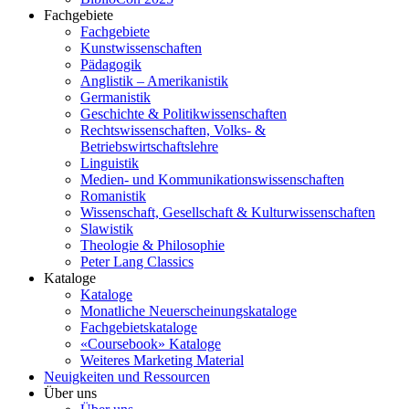
Fachgebiete
Fachgebiete
Kunstwissenschaften
Pädagogik
Anglistik – Amerikanistik
Germanistik
Geschichte & Politikwissenschaften
Rechtswissenschaften, Volks- &
Betriebswirtschaftslehre
Linguistik
Medien- und Kommunikationswissenschaften
Romanistik
Wissenschaft, Gesellschaft & Kulturwissenschaften
Slawistik
Theologie & Philosophie
Peter Lang Classics
Kataloge
Kataloge
Monatliche Neuerscheinungskataloge
Fachgebietskataloge
«Coursebook» Kataloge
Weiteres Marketing Material
Neuigkeiten und Ressourcen
Über uns