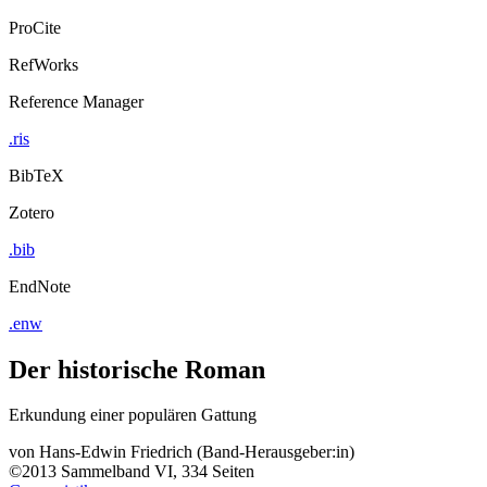
ProCite
RefWorks
Reference Manager
.ris
BibTeX
Zotero
.bib
EndNote
.enw
Der historische Roman
Erkundung einer populären Gattung
von
Hans-Edwin Friedrich (Band-Herausgeber:in)
©2013
Sammelband
VI, 334 Seiten