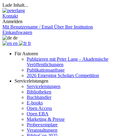
Lade Inhalt...
Kontakt
Anmelden
Mit Benutzername / Email
Über Ihre Institution
Einkaufswagen
de
en
fr
Für Autoren
Publizieren mit Peter Lang – Akademische
Veröffentlichungen
Publikationsanfrage
2026 Emerging Scholars Competition
Serviceleistungen
Serviceleistungen
Bibliotheken
Buchhändler
E-books
Open Access
Open EBA
Marketing & Presse
Probeexemplare
Veranstaltungen
BiblioCon 2025