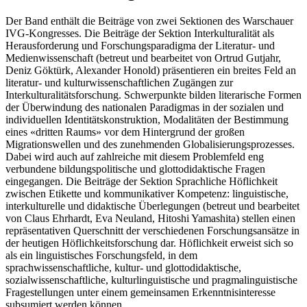
Der Band enthält die Beiträge von zwei Sektionen des Warschauer
IVG-Kongresses. Die Beiträge der Sektion Interkulturalität als
Herausforderung und Forschungsparadigma der Literatur- und
Medienwissenschaft (betreut und bearbeitet von Ortrud Gutjahr,
Deniz Göktürk, Alexander Honold) präsentieren ein breites Feld an
literatur- und kulturwissenschaftlichen Zugängen zur
Interkulturalitätsforschung. Schwerpunkte bilden literarische Formen
der Überwindung des nationalen Paradigmas in der sozialen und
individuellen Identitätskonstruktion, Modalitäten der Bestimmung
eines «dritten Raums» vor dem Hintergrund der großen
Migrationswellen und des zunehmenden Globalisierungsprozesses.
Dabei wird auch auf zahlreiche mit diesem Problemfeld eng
verbundene bildungspolitische und glottodidaktische Fragen
eingegangen. Die Beiträge der Sektion Sprachliche Höflichkeit
zwischen Etikette und kommunikativer Kompetenz: linguistische,
interkulturelle und didaktische Überlegungen (betreut und bearbeitet
von Claus Ehrhardt, Eva Neuland, Hitoshi Yamashita) stellen einen
repräsentativen Querschnitt der verschiedenen Forschungsansätze in
der heutigen Höflichkeitsforschung dar. Höflichkeit erweist sich so
als ein linguistisches Forschungsfeld, in dem
sprachwissenschaftliche, kultur- und glottodidaktische,
sozialwissenschaftliche, kulturlinguistische und pragmalinguistische
Fragestellungen unter einem gemeinsamen Erkenntnisinteresse
subsumiert werden können.