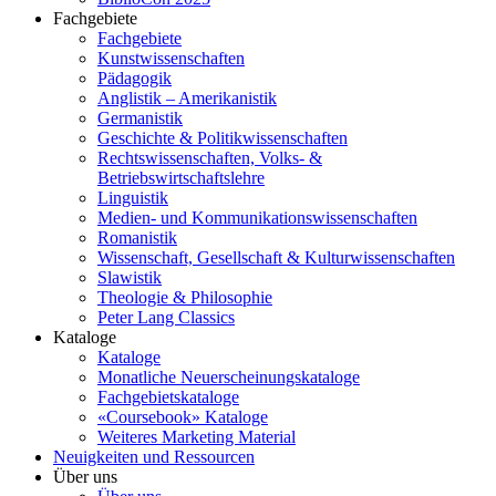
Fachgebiete
Fachgebiete
Kunstwissenschaften
Pädagogik
Anglistik – Amerikanistik
Germanistik
Geschichte & Politikwissenschaften
Rechtswissenschaften, Volks- &
Betriebswirtschaftslehre
Linguistik
Medien- und Kommunikationswissenschaften
Romanistik
Wissenschaft, Gesellschaft & Kulturwissenschaften
Slawistik
Theologie & Philosophie
Peter Lang Classics
Kataloge
Kataloge
Monatliche Neuerscheinungskataloge
Fachgebietskataloge
«Coursebook» Kataloge
Weiteres Marketing Material
Neuigkeiten und Ressourcen
Über uns