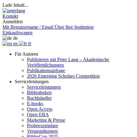
Lade Inhalt...
Kontakt
Anmelden
Mit Benutzername / Email
Über Ihre Institution
Einkaufswagen
de
en
fr
Für Autoren
Publizieren mit Peter Lang – Akademische
Veröffentlichungen
Publikationsanfrage
2026 Emerging Scholars Competition
Serviceleistungen
Serviceleistungen
Bibliotheken
Buchhändler
E-books
Open Access
Open EBA
Marketing & Presse
Probeexemplare
Veranstaltungen
BiblioCon 2025