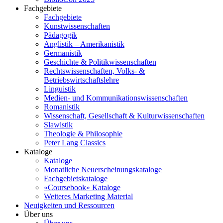
Fachgebiete
Fachgebiete
Kunstwissenschaften
Pädagogik
Anglistik – Amerikanistik
Germanistik
Geschichte & Politikwissenschaften
Rechtswissenschaften, Volks- &
Betriebswirtschaftslehre
Linguistik
Medien- und Kommunikationswissenschaften
Romanistik
Wissenschaft, Gesellschaft & Kulturwissenschaften
Slawistik
Theologie & Philosophie
Peter Lang Classics
Kataloge
Kataloge
Monatliche Neuerscheinungskataloge
Fachgebietskataloge
«Coursebook» Kataloge
Weiteres Marketing Material
Neuigkeiten und Ressourcen
Über uns