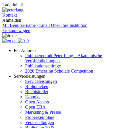
Lade Inhalt...
Kontakt
Anmelden
Mit Benutzername / Email
Über Ihre Institution
Einkaufswagen
de
en
fr
Für Autoren
Publizieren mit Peter Lang – Akademische
Veröffentlichungen
Publikationsanfrage
2026 Emerging Scholars Competition
Serviceleistungen
Serviceleistungen
Bibliotheken
Buchhändler
E-books
Open Access
Open EBA
Marketing & Presse
Probeexemplare
Veranstaltungen
BiblioCon 2025