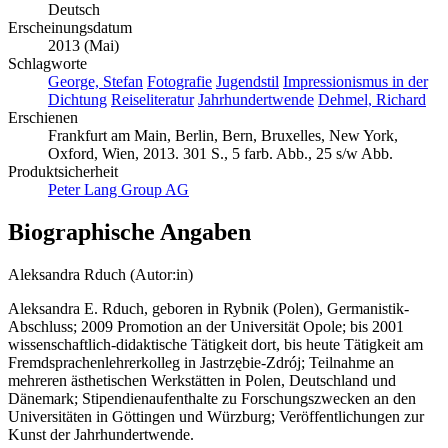
Deutsch
Erscheinungsdatum
2013 (Mai)
Schlagworte
George, Stefan
Fotografie
Jugendstil
Impressionismus in der
Dichtung
Reiseliteratur
Jahrhundertwende
Dehmel, Richard
Erschienen
Frankfurt am Main, Berlin, Bern, Bruxelles, New York,
Oxford, Wien, 2013. 301 S., 5 farb. Abb., 25 s/w Abb.
Produktsicherheit
Peter Lang Group AG
Biographische Angaben
Aleksandra Rduch (Autor:in)
Aleksandra E. Rduch, geboren in Rybnik (Polen), Germanistik-
Abschluss; 2009 Promotion an der Universität Opole; bis 2001
wissenschaftlich-didaktische Tätigkeit dort, bis heute Tätigkeit am
Fremdsprachenlehrerkolleg in Jastrzębie-Zdrój; Teilnahme an
mehreren ästhetischen Werkstätten in Polen, Deutschland und
Dänemark; Stipendienaufenthalte zu Forschungszwecken an den
Universitäten in Göttingen und Würzburg; Veröffentlichungen zur
Kunst der Jahrhundertwende.