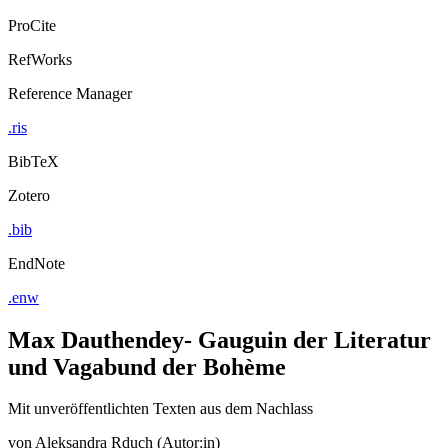
ProCite
RefWorks
Reference Manager
.ris
BibTeX
Zotero
.bib
EndNote
.enw
Max Dauthendey- Gauguin der Literatur
und Vagabund der Bohème
Mit unveröffentlichten Texten aus dem Nachlass
von
Aleksandra Rduch (Autor:in)