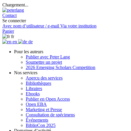
Chargement...
Contact
Se connecter
Avec nom d’utilisateur / e-mail
Via votre institution
Panier
fr
en
de
Pour les auteurs
Publier avec Peter Lang
Soumettre un projet
2026 Emerging Scholars Competition
Nos services
Aperçu des services
Bibliothèques
Libraires
Ebooks
Publier en Open Access
Open EBA
Marketing et Presse
Consultation de spécimens
Événements
BiblioCon 2025
Domaines d’activité