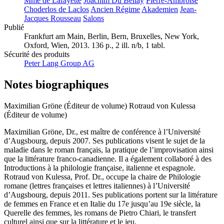
Mme de Lafayette
Joachim Du Bellay
Pierre-Ambroise
Choderlos de Laclos
Ancien Régime
Akademien
Jean-
Jacques Rousseau
Salons
Publié
Frankfurt am Main, Berlin, Bern, Bruxelles, New York,
Oxford, Wien, 2013. 136 p., 2 ill. n/b, 1 tabl.
Sécurité des produits
Peter Lang Group AG
Notes biographiques
Maximilian Gröne (Éditeur de volume)
Rotraud von Kulessa
(Éditeur de volume)
Maximilian Gröne, Dr., est maître de conférence à l’Université
d’Augsbourg, depuis 2007. Ses publications visent le sujet de la
maladie dans le roman français, la pratique de l’improvisation ainsi
que la littérature franco-canadienne. Il a également collaboré à des
Introductions à la philologie française, italienne et espagnole.
Rotraud von Kulessa, Prof. Dr., occupe la chaire de Philologie
romane (lettres françaises et lettres italiennes) à l’Université
d’Augsbourg, depuis 2011. Ses publications portent sur la littérature
de femmes en France et en Italie du 17e jusqu’au 19e siècle, la
Querelle des femmes, les romans de Pietro Chiari, le transfert
culturel ainsi que sur la littérature et le jeu.