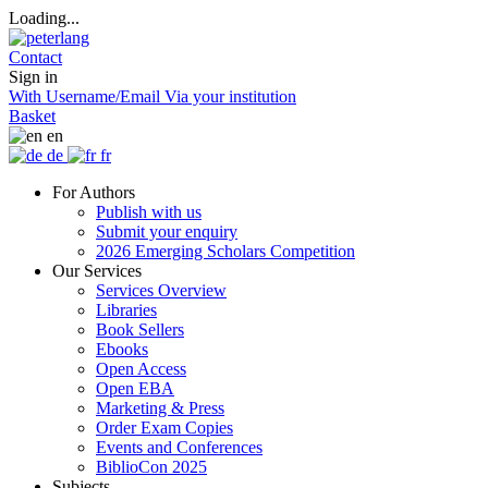
Loading...
Contact
Sign in
With Username/Email
Via your institution
Basket
en
de
fr
For Authors
Publish with us
Submit your enquiry
2026 Emerging Scholars Competition
Our Services
Services Overview
Libraries
Book Sellers
Ebooks
Open Access
Open EBA
Marketing & Press
Order Exam Copies
Events and Conferences
BiblioCon 2025
Subjects