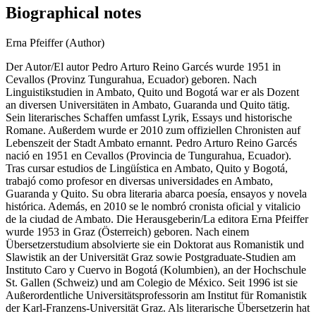
Biographical notes
Erna Pfeiffer (Author)
Der Autor/El autor Pedro Arturo Reino Garcés wurde 1951 in
Cevallos (Provinz Tungurahua, Ecuador) geboren. Nach
Linguistikstudien in Ambato, Quito und Bogotá war er als Dozent
an diversen Universitäten in Ambato, Guaranda und Quito tätig.
Sein literarisches Schaffen umfasst Lyrik, Essays und historische
Romane. Außerdem wurde er 2010 zum offiziellen Chronisten auf
Lebenszeit der Stadt Ambato ernannt. Pedro Arturo Reino Garcés
nació en 1951 en Cevallos (Provincia de Tungurahua, Ecuador).
Tras cursar estudios de Lingüística en Ambato, Quito y Bogotá,
trabajó como profesor en diversas universidades en Ambato,
Guaranda y Quito. Su obra literaria abarca poesía, ensayos y novela
histórica. Además, en 2010 se le nombró cronista oficial y vitalicio
de la ciudad de Ambato. Die Herausgeberin/La editora Erna Pfeiffer
wurde 1953 in Graz (Österreich) geboren. Nach einem
Übersetzerstudium absolvierte sie ein Doktorat aus Romanistik und
Slawistik an der Universität Graz sowie Postgraduate-Studien am
Instituto Caro y Cuervo in Bogotá (Kolumbien), an der Hochschule
St. Gallen (Schweiz) und am Colegio de México. Seit 1996 ist sie
Außerordentliche Universitätsprofessorin am Institut für Romanistik
der Karl-Franzens-Universität Graz. Als literarische Übersetzerin hat