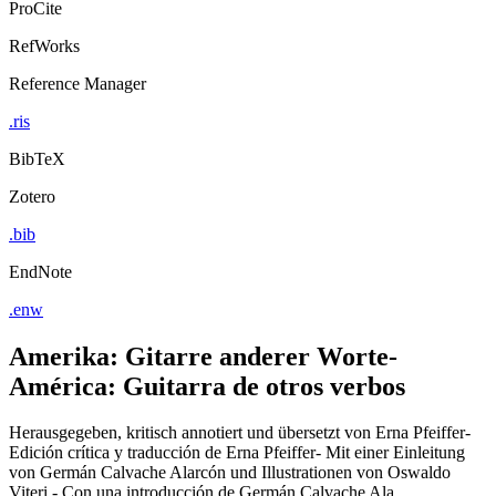
ProCite
RefWorks
Reference Manager
.ris
BibTeX
Zotero
.bib
EndNote
.enw
Amerika: Gitarre anderer Worte-
América: Guitarra de otros verbos
Herausgegeben, kritisch annotiert und übersetzt von Erna Pfeiffer-
Edición crítica y traducción de Erna Pfeiffer- Mit einer Einleitung
von Germán Calvache Alarcón und Illustrationen von Oswaldo
Viteri - Con una introducción de Germán Calvache Ala