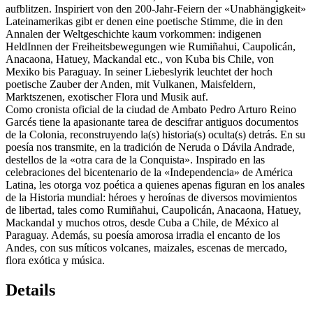
aufblitzen. Inspiriert von den 200-Jahr-Feiern der «Unabhängigkeit»
Lateinamerikas gibt er denen eine poetische Stimme, die in den
Annalen der Weltgeschichte kaum vorkommen: indigenen
HeldInnen der Freiheitsbewegungen wie Rumiñahui, Caupolicán,
Anacaona, Hatuey, Mackandal etc., von Kuba bis Chile, von
Mexiko bis Paraguay. In seiner Liebeslyrik leuchtet der hoch
poetische Zauber der Anden, mit Vulkanen, Maisfeldern,
Marktszenen, exotischer Flora und Musik auf.
Como cronista oficial de la ciudad de Ambato Pedro Arturo Reino
Garcés tiene la apasionante tarea de descifrar antiguos documentos
de la Colonia, reconstruyendo la(s) historia(s) oculta(s) detrás. En su
poesía nos transmite, en la tradición de Neruda o Dávila Andrade,
destellos de la «otra cara de la Conquista». Inspirado en las
celebraciones del bicentenario de la «Independencia» de América
Latina, les otorga voz poética a quienes apenas figuran en los anales
de la Historia mundial: héroes y heroínas de diversos movimientos
de libertad, tales como Rumiñahui, Caupolicán, Anacaona, Hatuey,
Mackandal y muchos otros, desde Cuba a Chile, de México al
Paraguay. Además, su poesía amorosa irradia el encanto de los
Andes, con sus míticos volcanes, maizales, escenas de mercado,
flora exótica y música.
Details