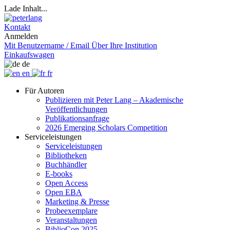
Lade Inhalt...
Kontakt
Anmelden
Mit Benutzername / Email
Über Ihre Institution
Einkaufswagen
de
en
fr
Für Autoren
Publizieren mit Peter Lang – Akademische
Veröffentlichungen
Publikationsanfrage
2026 Emerging Scholars Competition
Serviceleistungen
Serviceleistungen
Bibliotheken
Buchhändler
E-books
Open Access
Open EBA
Marketing & Presse
Probeexemplare
Veranstaltungen
BiblioCon 2025