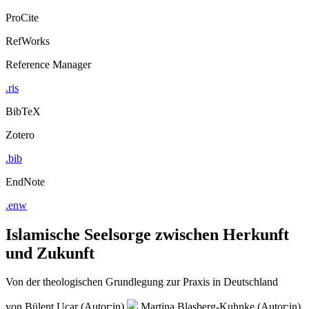
ProCite
RefWorks
Reference Manager
.ris
BibTeX
Zotero
.bib
EndNote
.enw
Islamische Seelsorge zwischen Herkunft
und Zukunft
Von der theologischen Grundlegung zur Praxis in Deutschland
von
Bülent Ucar (Autor:in)
Martina Blasberg-Kuhnke (Autor:in)