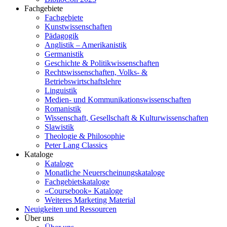
Fachgebiete
Fachgebiete
Kunstwissenschaften
Pädagogik
Anglistik – Amerikanistik
Germanistik
Geschichte & Politikwissenschaften
Rechtswissenschaften, Volks- &
Betriebswirtschaftslehre
Linguistik
Medien- und Kommunikationswissenschaften
Romanistik
Wissenschaft, Gesellschaft & Kulturwissenschaften
Slawistik
Theologie & Philosophie
Peter Lang Classics
Kataloge
Kataloge
Monatliche Neuerscheinungskataloge
Fachgebietskataloge
«Coursebook» Kataloge
Weiteres Marketing Material
Neuigkeiten und Ressourcen
Über uns