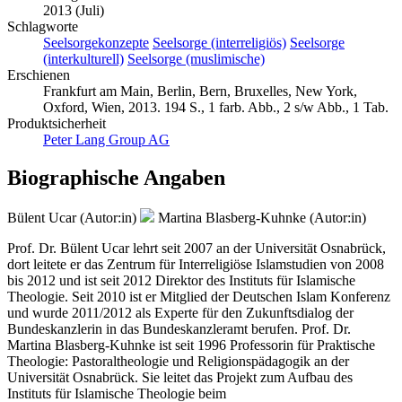
2013 (Juli)
Schlagworte
Seelsorgekonzepte
Seelsorge (interreligiös)
Seelsorge
(interkulturell)
Seelsorge (muslimische)
Erschienen
Frankfurt am Main, Berlin, Bern, Bruxelles, New York,
Oxford, Wien, 2013. 194 S., 1 farb. Abb., 2 s/w Abb., 1 Tab.
Produktsicherheit
Peter Lang Group AG
Biographische Angaben
Bülent Ucar (Autor:in)
Martina Blasberg-Kuhnke (Autor:in)
Prof. Dr. Bülent Ucar lehrt seit 2007 an der Universität Osnabrück,
dort leitete er das Zentrum für Interreligiöse Islamstudien von 2008
bis 2012 und ist seit 2012 Direktor des Instituts für Islamische
Theologie. Seit 2010 ist er Mitglied der Deutschen Islam Konferenz
und wurde 2011/2012 als Experte für den Zukunftsdialog der
Bundeskanzlerin in das Bundeskanzleramt berufen. Prof. Dr.
Martina Blasberg-Kuhnke ist seit 1996 Professorin für Praktische
Theologie: Pastoraltheologie und Religionspädagogik an der
Universität Osnabrück. Sie leitet das Projekt zum Aufbau des
Instituts für Islamische Theologie beim