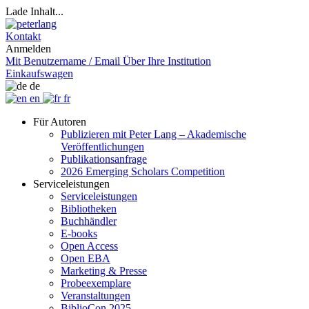
Lade Inhalt...
Kontakt
Anmelden
Mit Benutzername / Email
Über Ihre Institution
Einkaufswagen
de
en
fr
Für Autoren
Publizieren mit Peter Lang – Akademische
Veröffentlichungen
Publikationsanfrage
2026 Emerging Scholars Competition
Serviceleistungen
Serviceleistungen
Bibliotheken
Buchhändler
E-books
Open Access
Open EBA
Marketing & Presse
Probeexemplare
Veranstaltungen
BiblioCon 2025