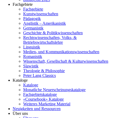
Fachgebiete
Fachgebiete
Kunstwissenschaften
Pädagogik
Anglistik – Amerikanistik
Germanistik
Geschichte & Politikwissenschaften
Rechtswissenschaften, Volks- &
Betriebswirtschaftslehre
Linguistik
Medien- und Kommunikationswissenschaften
Romanistik
Wissenschaft, Gesellschaft & Kulturwissenschaften
Slawistik
Theologie & Philosophie
Peter Lang Classics
Kataloge
Kataloge
Monatliche Neuerscheinungskataloge
Fachgebietskataloge
«Coursebook» Kataloge
Weiteres Marketing Material
Neuigkeiten und Ressourcen
Über uns