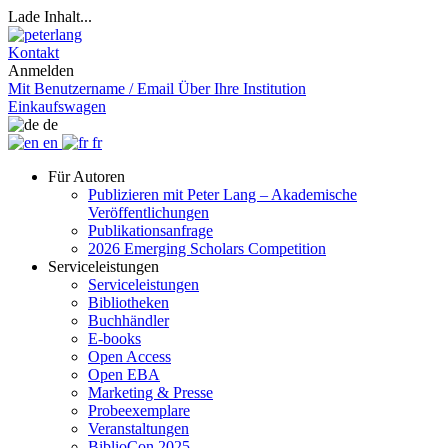
Lade Inhalt...
Kontakt
Anmelden
Mit Benutzername / Email
Über Ihre Institution
Einkaufswagen
de
en
fr
Für Autoren
Publizieren mit Peter Lang – Akademische
Veröffentlichungen
Publikationsanfrage
2026 Emerging Scholars Competition
Serviceleistungen
Serviceleistungen
Bibliotheken
Buchhändler
E-books
Open Access
Open EBA
Marketing & Presse
Probeexemplare
Veranstaltungen
BiblioCon 2025