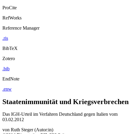
ProCite
RefWorks
Reference Manager
.ris
BibTeX
Zotero
.bib
EndNote
.enw
Staatenimmunität und Kriegsverbrechen
Das IGH-Urteil im Verfahren Deutschland gegen Italien vom
03.02.2012
von
Ruth Steger (Autor:in)