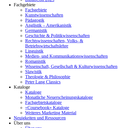
Fachgebiete
Fachgebiete
Kunstwissenschaften
Pädagogik
Anglistik – Amerikanistik
Germanistik
Geschichte & Politikwissenschaften
Rechtswissenschaften, Volks- &
Betriebswirtschaftslehre
Linguistik
Medien- und Kommunikationswissenschaften
Romanistik
Wissenschaft, Gesellschaft & Kulturwissenschaften
Slawistik
Theologie & Philosophie
Peter Lang Classics
Kataloge
Kataloge
Monatliche Neuerscheinungskataloge
Fachgebietskataloge
«Coursebook» Kataloge
Weiteres Marketing Material
Neuigkeiten und Ressourcen
Über uns